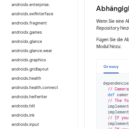
androidx
.
enterprise
.
Abhängigk
androidx
.
exifinterface
Wenn Sie eine 
androidx
.
fragment
Repository hinz
androidx
.
games
Fügen Sie die A
androidx
.
glance
Modul hinzu:
androidx
.
glance
.
wear
androidx
.
graphics
Groovy
androidx
.
gridlayout
androidx
.
health
dependencie
androidx
.
health
.
connect
// Camera
def
camer
androidx
.
heifwriter
// The fo
androidx
.
hilt
implement
implement
androidx
.
ink
// If you
implement
androidx
.
input