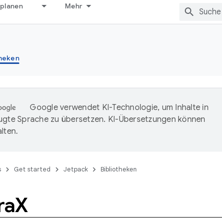
 planen
Mehr
theken
Google verwendet KI-Technologie, um Inhalte in
ugte Sprache zu übersetzen. KI-Übersetzungen können
lten.
s
Get started
Jetpack
Bibliotheken
ra
X