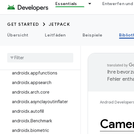
Essentials
Entwerfen und
Bibliotheken erkunden
Bibliotheksveröffentlichungen
GET STARTED
JETPACK
Versionshinweise
androidx
.
activity
Übersicht
Leitfäden
Beispiele
Biblio
androidx
.
ads
androidx
.
annotation
androidx
.
appcompat
Ihre bevorz
androidx
.
appfunctions
Fehler entha
androidx
.
appsearch
androidx
.
arch
.
core
androidx
.
asynclayoutinflater
Android Developer
androidx
.
autofill
Came
androidx
.
Benchmark
androidx
.
biometric