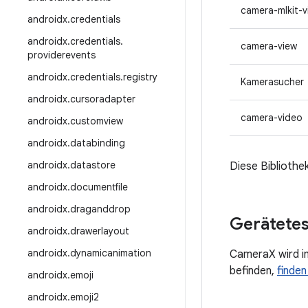
camera-mlkit-v
androidx
.
credentials
androidx
.
credentials
.
camera-view
providerevents
androidx
.
credentials
.
registry
Kamerasucher
androidx
.
cursoradapter
camera-video
androidx
.
customview
androidx
.
databinding
androidx
.
datastore
Diese Bibliothek
androidx
.
documentfile
androidx
.
draganddrop
Gerätetes
androidx
.
drawerlayout
androidx
.
dynamicanimation
CameraX wird in
befinden,
finden
androidx
.
emoji
androidx
.
emoji2