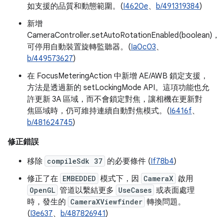
如支援的品質和動態範圍。(
I4620e
、
b/491319384
)
新增
CameraController.setAutoRotationEnabled(boolean)
可停用自動裝置旋轉監聽器。(
Ia0c03
、
b/449573627
)
在 FocusMeteringAction 中新增 AE/AWB 鎖定支援，
方法是透過新的 setLockingMode API。這項功能也允
許更新 3A 區域，而不會鎖定對焦，讓相機在更新對
焦區域時，仍可維持連續自動對焦模式。(
I6416f
、
b/481624745
)
修正錯誤
移除
compileSdk 37
的必要條件 (
If78b4
)
修正了在
EMBEDDED
模式下，因
CameraX
啟用
OpenGL
管道以繫結更多
UseCases
或表面處理
時，發生的
CameraXViewfinder
轉換問題。
(
I3e637
、
b/487826941
)