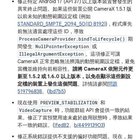
修正特定 Android 17 (API 37) 以上版本裝置會發生的
異常終止問題。如果這些裝置公開 CameraX 1.5.1 版
以前未知的動態範圍設定檔 (例如
STANDARD_SMPTE_2094_50(ID 8192)
)，程式庫先
前無法適當處理這些 ID，導致
ProcessCameraProvider.bindToLifecycle()
期
間發生
NullPointerException
或
IllegalArgumentException
。這項修正可讓
CameraX 正常忽略無法辨識的動態範圍設定檔，避免
當機並維持向前相容性。
請將 CameraX 依附元件更
新至 1.5.2 或 1.6.0 以上版本，以免在顯示這些新設
定檔的裝置上發生這個問題
。詳情請參閱
問題
519796838
。(
Ibd7b5
)
現在使用
PREVIEW_STABILIZATION
和
VideoCapture
時，功能群組 API 會提供一致的結
果。修正了當預覽用途未處於啟用狀態時，導致結果
不一致的錯誤。(
Ifed82
、
b/449913903
)
修正系統錯誤提供不支援的偏好功能問題。現在，如