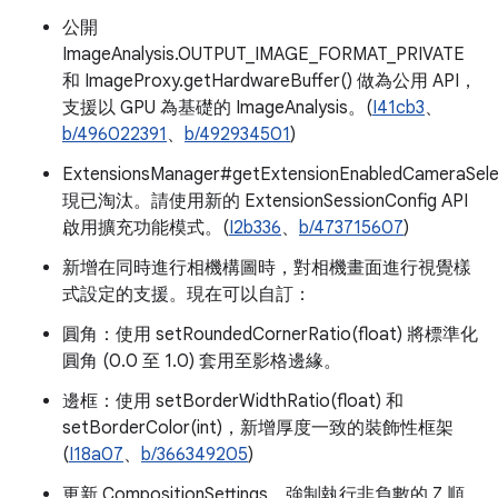
公開
ImageAnalysis.OUTPUT_IMAGE_FORMAT_PRIVATE
和 ImageProxy.getHardwareBuffer() 做為公用 API，
支援以 GPU 為基礎的 ImageAnalysis。(
I41cb3
、
b/496022391
、
b/492934501
)
ExtensionsManager#getExtensionEnabledCameraSele
現已淘汰。請使用新的 ExtensionSessionConfig API
啟用擴充功能模式。(
I2b336
、
b/473715607
)
新增在同時進行相機構圖時，對相機畫面進行視覺樣
式設定的支援。現在可以自訂：
圓角：使用 setRoundedCornerRatio(float) 將標準化
圓角 (0.0 至 1.0) 套用至影格邊緣。
邊框：使用 setBorderWidthRatio(float) 和
setBorderColor(int)，新增厚度一致的裝飾性框架
(
I18a07
、
b/366349205
)
更新 CompositionSettings，強制執行非負數的 Z 順