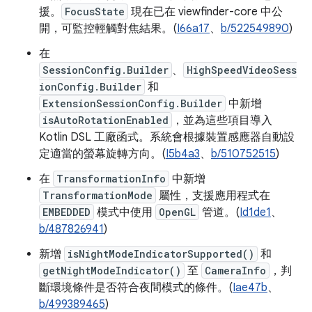
援。
FocusState
現在已在 viewfinder-core 中公
開，可監控輕觸對焦結果。(
I66a17
、
b/522549890
)
在
SessionConfig.Builder
、
HighSpeedVideoSess
ionConfig.Builder
和
ExtensionSessionConfig.Builder
中新增
isAutoRotationEnabled
，並為這些項目導入
Kotlin DSL 工廠函式。系統會根據裝置感應器自動設
定適當的螢幕旋轉方向。(
I5b4a3
、
b/510752515
)
在
TransformationInfo
中新增
TransformationMode
屬性，支援應用程式在
EMBEDDED
模式中使用
OpenGL
管道。(
Id1de1
、
b/487826941
)
新增
isNightModeIndicatorSupported()
和
getNightModeIndicator()
至
CameraInfo
，判
斷環境條件是否符合夜間模式的條件。(
Iae47b
、
b/499389465
)