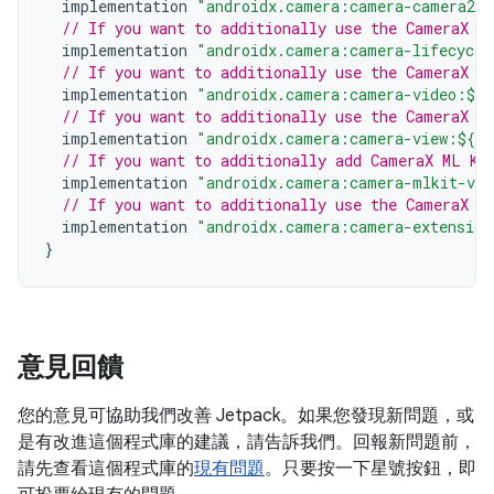
implementation
"androidx.camera:camera-camera2:$
// If you want to additionally use the CameraX L
implementation
"androidx.camera:camera-lifecycle
// If you want to additionally use the CameraX V
implementation
"androidx.camera:camera-video:${c
// If you want to additionally use the CameraX V
implementation
"androidx.camera:camera-view:${ca
// If you want to additionally add CameraX ML Ki
implementation
"androidx.camera:camera-mlkit-vis
// If you want to additionally use the CameraX E
implementation
"androidx.camera:camera-extension
}
意見回饋
您的意見可協助我們改善 Jetpack。如果您發現新問題，或
是有改進這個程式庫的建議，請告訴我們。回報新問題前，
請先查看這個程式庫的
現有問題
。只要按一下星號按鈕，即