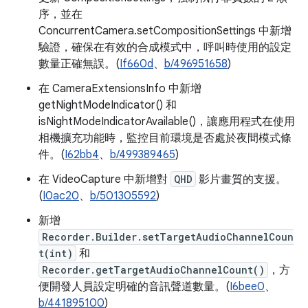
序，並在
ConcurrentCamera.setCompositionSettings 中新增
驗證，確保在有效的合成模式中，呼叫時使用的設定
數量正確無誤。(
If660d
、
b/496951658
)
在 CameraExtensionsInfo 中新增
getNightModeIndicator() 和
isNightModeIndicatorAvailable()，讓應用程式在使用
相機擴充功能時，監控目前環境是否處於夜間模式條
件。(
I62bb4
、
b/499389465
)
在 VideoCapture 中新增對
QHD
影片畫質的支援。
(
I0ac20
、
b/501305592
)
新增
Recorder.Builder.setTargetAudioChannelCoun
t(int)
和
Recorder.getTargetAudioChannelCount()
，方
便開發人員設定明確的音訊聲道數量。(
I6bee0
、
b/441895100
)