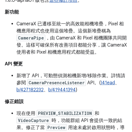
1.6.0-alpha01 版包含
這些修訂項目
。
新功能
CameraX 已遷移至統一的高效能相機堆疊，Pixel 相
機應用程式也使用這個堆疊。這個新堆疊稱為
CameraPipe
，由 CameraX 和 Pixel 相機團隊共同開
發。這樣可確保所有改善項目都能分享，讓 CameraX
使用者和 Pixel 相機應用程式都能受益。
API 變更
新增了 API，可動態偵測相機新增/移除作業。詳情請
參閱
CameraPresenceListener
API。(
I41ead
、
b/427182232
、
b/419441394
)
修正錯誤
現在使用
PREVIEW_STABILIZATION
和
VideoCapture
時，功能群組 API 會提供一致的結
果。修正了當
Preview
用途未處於啟用狀態時，導