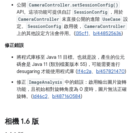
公開
CameraController.setSessionConfig()
API。這項功能可提供自訂
SessionConfig
，用於
CameraController
未直接公開的進階
UseCase
設
定。
SessionConfig
啟用後，
CameraController
上的其他設定方法會停用。(
I35cf1
、
b/448525636
)
修正錯誤
將程式庫移至 Java 11 目標。也就是說，產生的位元
碼會是 Java 11 (類別檔案版本 55)，可能需要進行
desugaring 才能使用程式庫 (
If4c2a
、
b/457821470
)
修正
ImageAnalysis
中的錯誤：啟用輸出圖片旋轉
功能，且初始相對旋轉角度為 0 度時，圖片無法正確
旋轉。(
Id46c2
、
b/487160584
)
相機 1
.
6 版