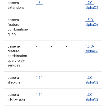
camera-
1.6.1
-
-
1.7.0-
extensions
alpha02
camera-
-
-
-
1.5.0-
feature-
alpha06
combination-
query
camera-
-
-
-
1.5.0-
feature-
alpha06
combination-
query-play-
services
camera-
1.6.1
-
-
1.7.0-
lifecycle
alpha02
camera-
1.6.1
-
-
1.7.0-
mlkit-vision
alpha02