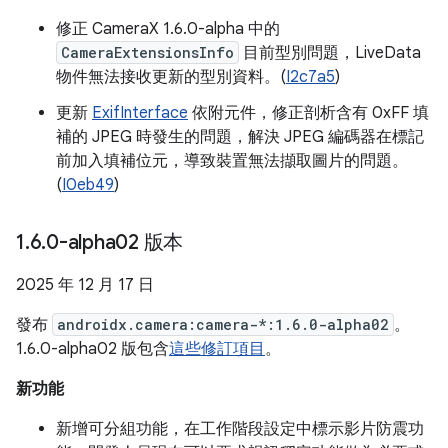
修正 CameraX 1.6.0-alpha 中的
CameraExtensionsInfo
目前型別問題，LiveData
物件無法接收更新的型別資料。(
I2c7a5
)
更新
ExifInterface
依附元件，修正剖析含有 0xFF 填
補的 JPEG 時發生的問題，解決 JPEG 編碼器在標記
前加入填補位元，導致裝置無法擷取圖片的問題。
(
I0eb49
)
1
.
6
.
0-alpha02 版本
2025 年 12 月 17 日
發布
androidx.camera:camera-*:1.6.0-alpha02
。
1.6.0-alpha02 版包含
這些修訂項目
。
新功能
新增可分組功能，在工作階段設定中標示影片防震功