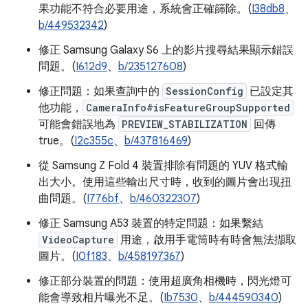
果功能不符合必要用途，系統會正確篩除。(
I38db8
、
b/449532342
)
修正 Samsung Galaxy S6 上的影片搜尋結果顯示錯誤
問題。(
I612d9
、
b/235127608
)
修正問題：如果查詢中的
SessionConfig
已設定其
他功能，
CameraInfo#isFeatureGroupSupported
可能會錯誤地為
PREVIEW_STABILIZATION
回傳
true。(
I2c355c
、
b/437816469
)
從 Samsung Z Fold 4 裝置排除有問題的 YUV 格式輸
出大小。使用這些輸出尺寸時，收到的圖片會出現扭
曲問題。(
I776bf
、
b/460322307
)
修正 Samsung A53 裝置的特定問題：如果繫結
VideoCapture
用途，啟用手電筒時有時會無法擷取
圖片。(
I0f183
、
b/458197367
)
修正部分裝置的問題：使用超廣角相機時，閃光燈可
能會導致相片曝光不足。(
Ib7530
、
b/444590340
)