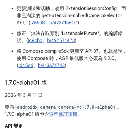
更新測試和活動，改用 ExtensionSessionConfig，而
非已淘汰的 getExtensionEnabledCameraSelector
API。(
I765d8
、
b/473715607
)
修正「無法存取類別 'ListenableFuture'」的編譯錯
誤。(
Ic8cba
、
b/497571473
)
將 Compose compileSdk 更新至 API 37。也就是說，
使用 Compose 時，AGP 最低版本必須為 9.2.0。
(
Id45cd
、
b/413674743
)
1
.
7
.
0-alpha01 版
2026 年 3 月 11 日
發布
androidx.camera:camera-*:1.7.0-alpha01
。
1.7.0-alpha01 版包含
這些修訂項目
。
API 變更