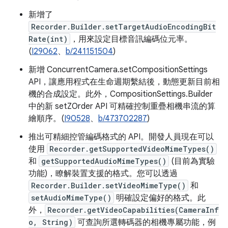
新增了
Recorder.Builder.setTargetAudioEncodingBit
Rate(int)
，用來設定目標音訊編碼位元率。
(
I29062
、
b/241151504
)
新增 ConcurrentCamera.setCompositionSettings
API，讓應用程式在生命週期繫結後，動態更新目前相
機的合成設定。此外，CompositionSettings.Builder
中的新 setZOrder API 可精確控制重疊相機串流的算
繪順序。(
I90528
、
b/473702287
)
推出可精細控管編碼格式的 API。開發人員現在可以
使用
Recorder.getSupportedVideoMimeTypes()
和
getSupportedAudioMimeTypes()
(目前為實驗
功能)，瞭解裝置支援的格式。您可以透過
Recorder.Builder.setVideoMimeType()
和
setAudioMimeType()
明確設定偏好的格式。此
外，
Recorder.getVideoCapabilities(CameraInf
o, String)
可查詢所選轉碼器的相機專屬功能，例