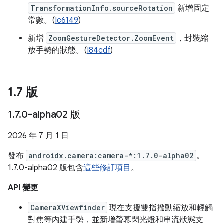
TransformationInfo.sourceRotation
新增固定
常數。(
Ic6149
)
新增
ZoomGestureDetector.ZoomEvent
，封裝縮
放手勢的狀態。(
I84cdf
)
1
.
7 版
1
.
7
.
0-alpha02 版
2026 年 7 月 1 日
發布
androidx.camera:camera-*:1.7.0-alpha02
。
1.7.0-alpha02 版包含
這些修訂項目
。
API 變更
CameraXViewfinder
現在支援雙指撥動縮放和輕觸
對焦等內建手勢，並新增螢幕閃光燈和串流狀態支