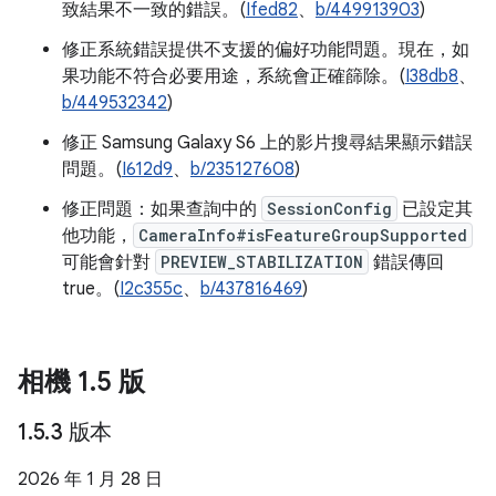
致結果不一致的錯誤。(
Ifed82
、
b/449913903
)
修正系統錯誤提供不支援的偏好功能問題。現在，如
果功能不符合必要用途，系統會正確篩除。(
I38db8
、
b/449532342
)
修正 Samsung Galaxy S6 上的影片搜尋結果顯示錯誤
問題。(
I612d9
、
b/235127608
)
修正問題：如果查詢中的
SessionConfig
已設定其
他功能，
CameraInfo#isFeatureGroupSupported
可能會針對
PREVIEW_STABILIZATION
錯誤傳回
true。(
I2c355c
、
b/437816469
)
相機 1
.
5 版
1
.
5
.
3 版本
2026 年 1 月 28 日