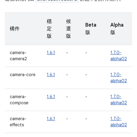
穩
候
Beta
Alpha
構件
定
選
版
版
版
版
camera-
1.6.1
-
-
1.7.0-
camera2
alpha02
camera-core
1.6.1
-
-
1.7.0-
alpha02
camera-
1.6.1
-
-
1.7.0-
compose
alpha02
camera-
1.6.1
-
-
1.7.0-
effects
alpha02