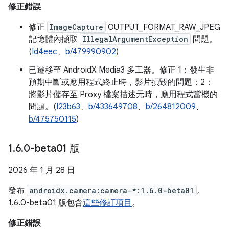
修正錯誤
修正
ImageCapture
OUTPUT_FORMAT_RAW_JPEG
記憶體內擷取
IllegalArgumentException
問題。
(
Id4eec
、
b/479990902
)
已遷移至 AndroidX Media3 多工器。修正 1：發生非
預期中斷或應用程式終止時，影片損毀的問題；2：
將影片儲存至 Proxy 檔案描述元時，應用程式當機的
問題。(
I23b63
、
b/433649708
、
b/264812009
、
b/475750115
)
1
.
6
.
0-beta01 版
2026 年 1 月 28 日
發布
androidx.camera:camera-*:1.6.0-beta01
。
1.6.0-beta01 版包含
這些修訂項目
。
修正錯誤