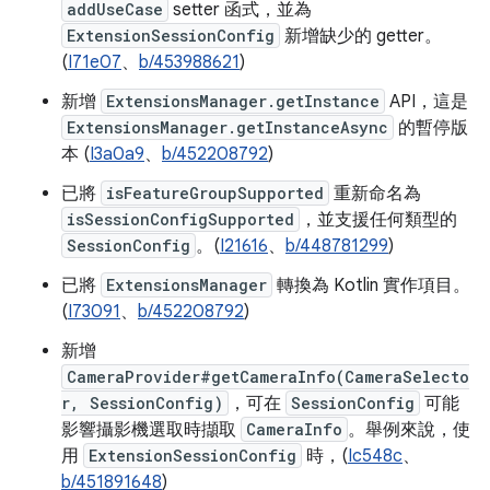
addUseCase
setter 函式，並為
ExtensionSessionConfig
新增缺少的 getter。
(
I71e07
、
b/453988621
)
新增
ExtensionsManager.getInstance
API，這是
ExtensionsManager.getInstanceAsync
的暫停版
本 (
I3a0a9
、
b/452208792
)
已將
isFeatureGroupSupported
重新命名為
isSessionConfigSupported
，並支援任何類型的
SessionConfig
。(
I21616
、
b/448781299
)
已將
ExtensionsManager
轉換為 Kotlin 實作項目。
(
I73091
、
b/452208792
)
新增
CameraProvider#getCameraInfo(CameraSelecto
r, SessionConfig)
，可在
SessionConfig
可能
影響攝影機選取時擷取
CameraInfo
。舉例來說，使
用
ExtensionSessionConfig
時，(
Ic548c
、
b/451891648
)