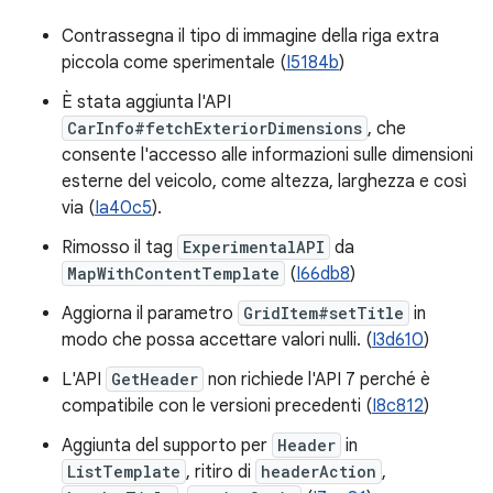
Contrassegna il tipo di immagine della riga extra
piccola come sperimentale (
I5184b
)
È stata aggiunta l'API
CarInfo#fetchExteriorDimensions
, che
consente l'accesso alle informazioni sulle dimensioni
esterne del veicolo, come altezza, larghezza e così
via (
Ia40c5
).
Rimosso il tag
ExperimentalAPI
da
MapWithContentTemplate
(
I66db8
)
Aggiorna il parametro
GridItem#setTitle
in
modo che possa accettare valori nulli. (
I3d610
)
L'API
GetHeader
non richiede l'API 7 perché è
compatibile con le versioni precedenti (
I8c812
)
Aggiunta del supporto per
Header
in
ListTemplate
, ritiro di
headerAction
,