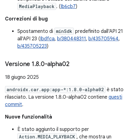
MediaPlayback
. (
Ib6cb7
)
Correzioni di bug
Spostamento di
minSdk
predefinito dall'API 21
all'API 23 (
Ibdfca
,
b/380448311
,
b/435705964
,
b/435705223
)
Versione 1
.
8
.
0-alpha02
18 giugno 2025
androidx.car.app:app-*:1.8.0-alpha02
è stato
rilasciato. La versione 1.8.0-alpha02 contiene
questi
commit
.
Nuove funzionalità
È stato aggiunto il supporto per
Action.MEDIA_PLAYBACK
, che mostra un