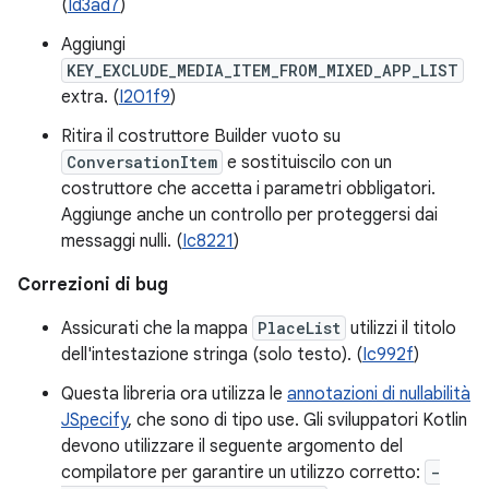
(
Id3ad7
)
Aggiungi
KEY_EXCLUDE_MEDIA_ITEM_FROM_MIXED_APP_LIST
extra. (
I201f9
)
Ritira il costruttore Builder vuoto su
ConversationItem
e sostituiscilo con un
costruttore che accetta i parametri obbligatori.
Aggiunge anche un controllo per proteggersi dai
messaggi nulli. (
Ic8221
)
Correzioni di bug
Assicurati che la mappa
PlaceList
utilizzi il titolo
dell'intestazione stringa (solo testo). (
Ic992f
)
Questa libreria ora utilizza le
annotazioni di nullabilità
JSpecify
, che sono di tipo use. Gli sviluppatori Kotlin
devono utilizzare il seguente argomento del
compilatore per garantire un utilizzo corretto:
-