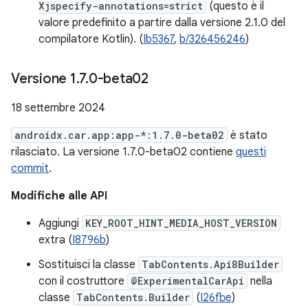
Xjspecify-annotations=strict
(questo è il
valore predefinito a partire dalla versione 2.1.0 del
compilatore Kotlin). (
Ib5367
,
b/326456246
)
Versione 1
.
7
.
0-beta02
18 settembre 2024
androidx.car.app:app-*:1.7.0-beta02
è stato
rilasciato. La versione 1.7.0-beta02 contiene
questi
commit
.
Modifiche alle API
Aggiungi
KEY_ROOT_HINT_MEDIA_HOST_VERSION
extra (
I8796b
)
Sostituisci la classe
TabContents.Api8Builder
con il costruttore
@ExperimentalCarApi
nella
classe
TabContents.Builder
(
I26fbe
)