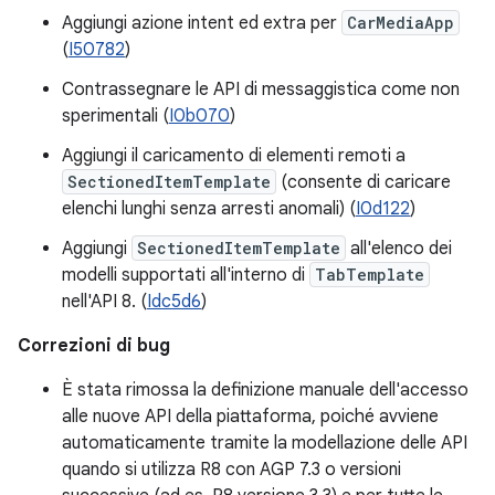
Aggiungi azione intent ed extra per
CarMediaApp
(
I50782
)
Contrassegnare le API di messaggistica come non
sperimentali (
I0b070
)
Aggiungi il caricamento di elementi remoti a
SectionedItemTemplate
(consente di caricare
elenchi lunghi senza arresti anomali) (
I0d122
)
Aggiungi
SectionedItemTemplate
all'elenco dei
modelli supportati all'interno di
TabTemplate
nell'API 8. (
Idc5d6
)
Correzioni di bug
È stata rimossa la definizione manuale dell'accesso
alle nuove API della piattaforma, poiché avviene
automaticamente tramite la modellazione delle API
quando si utilizza R8 con AGP 7.3 o versioni