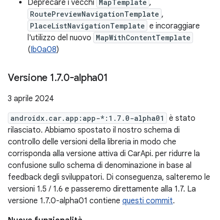
Deprecare i vecchi
MapTemplate
,
RoutePreviewNavigationTemplate
,
PlaceListNavigationTemplate
e incoraggiare
l'utilizzo del nuovo
MapWithContentTemplate
(
Ib0a08
)
Versione 1
.
7
.
0-alpha01
3 aprile 2024
androidx.car.app:app-*:1.7.0-alpha01
è stato
rilasciato. Abbiamo spostato il nostro schema di
controllo delle versioni della libreria in modo che
corrisponda alla versione attiva di CarApi. per ridurre la
confusione sullo schema di denominazione in base al
feedback degli sviluppatori. Di conseguenza, salteremo le
versioni 1.5 / 1.6 e passeremo direttamente alla 1.7. La
versione 1.7.0-alpha01 contiene
questi commit
.