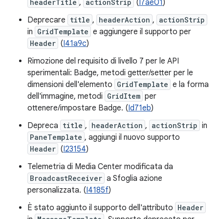
headerTitle
,
actionStrip
(
I7ae01
)
Deprecare
title
,
headerAction
,
actionStrip
in
GridTemplate
e aggiungere il supporto per
Header
(
I41a9c
)
Rimozione del requisito di livello 7 per le API
sperimentali: Badge, metodi getter/setter per le
dimensioni dell'elemento
GridTemplate
e la forma
dell'immagine, metodi
GridItem
per
ottenere/impostare Badge. (
Id71eb
)
Depreca
title
,
headerAction
,
actionStrip
in
PaneTemplate
, aggiungi il nuovo supporto
Header
(
I23154
)
Telemetria di Media Center modificata da
BroadcastReceiver
a Sfoglia azione
personalizzata. (
I4185f
)
È stato aggiunto il supporto dell'attributo
Header