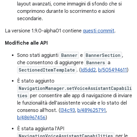
layout avanzati, come immagini di sfondo che si
comprimono durante lo scorrimento e azioni
secondarie.
La versione 1.9.0-alpha01 contiene
questi commit
.
Modifiche alle API
Sono stati aggiunti
Banner
e
BannerSection
,
che consentono di aggiungere
Banners
a
SectionedItemTemplate
. (
Id5dd2
,
b/505494611
)
È stato aggiunto
NavigationManager.setVoiceAssistantCapabili
ties
per consentire alle app di navigazione di inviare
le funzionalità dell'assistente vocale e lo stato del
consenso all'host. (
I34c93
,
b/489625791
,
b/486967456
)
È stata aggiunta l'API
NavigationVoiceAssistantCapabilities
per le