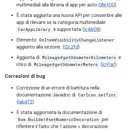
multimediali alla libreria di app per auto (
I8e100
)
È stata aggiunta una nuova API per consentire alle
app di rilevare se la categoria multimediale
CarAppLibrary
è supportata (
Ic4b08
)
Elemento
OnItemVisibilityChangeListener
aggiunto alla sezione. (
I2c2fd
)
Aggiunta di
Mileage#getOdometerKilometers
e
ritiro di
Mileage#getOdometerMeters
(
Ic91af
)
Correzioni di bug
Correzione di un errore di battitura nella
documentazione Javadoc di
CarIcon.setTint
(
Iabd72
)
È stata aggiornata la documentazione di
Row.Builder#setNumericDecoration
per
riflettere il fatto che 1 azione + decorazione