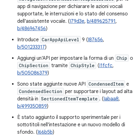
app di navigazione per dichiarare le azioni vocali
supportate, le interruzioni e lo stato del consenso
dell'assistente vocale. (
I79d3e
,
b/489625791
,
b/486967456
)
Introduce
CarAppApiLevel
9 (
I87656
,
b/501233317
)
Aggiungi un'API per impostare la forma di un
Chip
o
ChipSection
tramite
ChipStyle
(
I1fcfc
,
b/505086379
)
Sono state aggiunte nuove API
CondensedItem
e
CondensedSection
per supportare i layout ad alta
densità in
SectionedItemTemplate
. (
Iabaa8
,
b/499350859
)
È stato aggiunto il supporto sperimentale per i
sottotitoli nell'intestazione e un nuovo modello di
sfondo. (
I66b5b
)