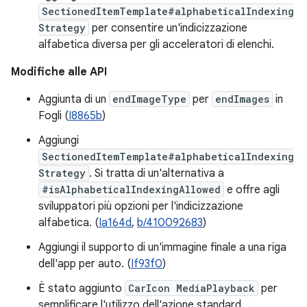
SectionedItemTemplate#alphabeticalIndexing
Strategy
per consentire un'indicizzazione
alfabetica diversa per gli acceleratori di elenchi.
Modifiche alle API
Aggiunta di un
endImageType
per
endImages
in
Fogli (
I8865b
)
Aggiungi
SectionedItemTemplate#alphabeticalIndexing
Strategy
. Si tratta di un'alternativa a
#isAlphabeticalIndexingAllowed
e offre agli
sviluppatori più opzioni per l'indicizzazione
alfabetica. (
Ia164d
,
b/410092683
)
Aggiungi il supporto di un'immagine finale a una riga
dell'app per auto. (
If93f0
)
È stato aggiunto
CarIcon MediaPlayback
per
semplificare l'utilizzo dell'azione standard