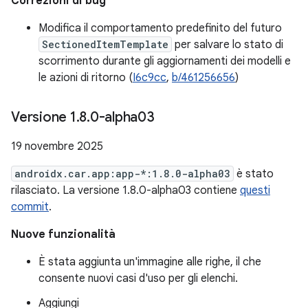
Correzioni di bug
Modifica il comportamento predefinito del futuro
SectionedItemTemplate
per salvare lo stato di
scorrimento durante gli aggiornamenti dei modelli e
le azioni di ritorno (
I6c9cc
,
b/461256656
)
Versione 1
.
8
.
0-alpha03
19 novembre 2025
androidx.car.app:app-*:1.8.0-alpha03
è stato
rilasciato. La versione 1.8.0-alpha03 contiene
questi
commit
.
Nuove funzionalità
È stata aggiunta un'immagine alle righe, il che
consente nuovi casi d'uso per gli elenchi.
Aggiungi