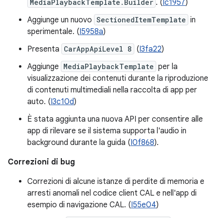
MediaPlaybackTemplate.Builder
. (
Ic1957
)
Aggiunge un nuovo
SectionedItemTemplate
in
sperimentale. (
I5958a
)
Presenta
CarAppApiLevel 8
(
I3fa22
)
Aggiunge
MediaPlaybackTemplate
per la
visualizzazione dei contenuti durante la riproduzione
di contenuti multimediali nella raccolta di app per
auto. (
I3c10d
)
È stata aggiunta una nuova API per consentire alle
app di rilevare se il sistema supporta l'audio in
background durante la guida (
I0f868
).
Correzioni di bug
Correzioni di alcune istanze di perdite di memoria e
arresti anomali nel codice client CAL e nell'app di
esempio di navigazione CAL. (
I55e04
)