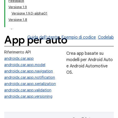
Feedback
Versione 1.9
Versione 1.9.0-alpha01
Versione 1.8
App per auto
Guida dell'utente
Esempio di codice
Codelab
Riferimento API
Crea app basate su
androidx.car.app
modelli per Android Auto
androidx.car.app.model
e Android Automotive
androidx.car.app.navigation
OS.
androidx.car.app.notification
androidx.car.app.serialization
androidx.car.app.validation
androidx.car.app.versioning