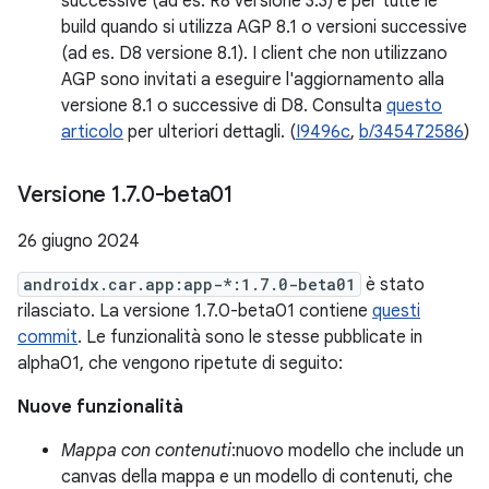
successive (ad es. R8 versione 3.3) e per tutte le
build quando si utilizza AGP 8.1 o versioni successive
(ad es. D8 versione 8.1). I client che non utilizzano
AGP sono invitati a eseguire l'aggiornamento alla
versione 8.1 o successive di D8. Consulta
questo
articolo
per ulteriori dettagli. (
I9496c
,
b/345472586
)
Versione 1
.
7
.
0-beta01
26 giugno 2024
androidx.car.app:app-*:1.7.0-beta01
è stato
rilasciato. La versione 1.7.0-beta01 contiene
questi
commit
. Le funzionalità sono le stesse pubblicate in
alpha01, che vengono ripetute di seguito:
Nuove funzionalità
Mappa con contenuti
:nuovo modello che include un
canvas della mappa e un modello di contenuti, che