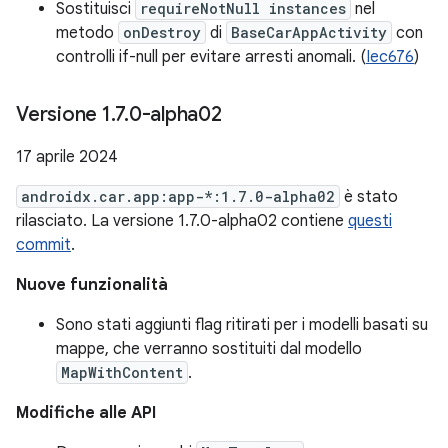
Sostituisci
requireNotNull instances
nel
metodo
onDestroy
di
BaseCarAppActivity
con
controlli if-null per evitare arresti anomali. (
Iec676
)
Versione 1
.
7
.
0-alpha02
17 aprile 2024
androidx.car.app:app-*:1.7.0-alpha02
è stato
rilasciato. La versione 1.7.0-alpha02 contiene
questi
commit
.
Nuove funzionalità
Sono stati aggiunti flag ritirati per i modelli basati su
mappe, che verranno sostituiti dal modello
MapWithContent
.
Modifiche alle API