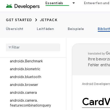
Essentials
Entwerfen und
androidx.annotation
androidx.appcompat
GET STARTED
JETPACK
androidx.appfunctions
Übersicht
Leitfäden
Beispiele
Biblio
androidx.appsearch
androidx
.
arch
.
core
androidx
.
asynclayoutinflater
androidx
.
autofill
Ihre bevorz
androidx
.
Benchmark
Fehler entha
androidx
.
biometric
androidx
.
bluetooth
Android Developer
androidx
.
browser
androidx
.
camera
Card
V
androidx
.
camera
.
featurecombinationquery