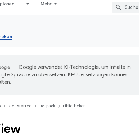
 planen
Mehr
theken
Google verwendet KI-Technologie, um Inhalte in
ugte Sprache zu übersetzen. KI-Übersetzungen können
lten.
s
Get started
Jetpack
Bibliotheken
iew