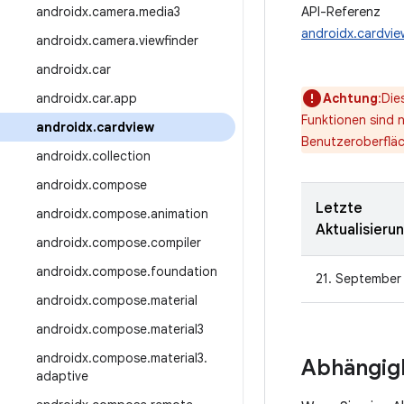
androidx
.
camera
.
media3
API-Referenz
androidx.cardvie
androidx
.
camera
.
viewfinder
androidx
.
car
androidx
.
car
.
app
Achtung
:Die
Funktionen sind 
androidx
.
cardview
Benutzeroberfläc
androidx
.
collection
androidx
.
compose
Letzte
androidx
.
compose
.
animation
Aktualisieru
androidx
.
compose
.
compiler
androidx
.
compose
.
foundation
21. September
androidx
.
compose
.
material
androidx
.
compose
.
material3
androidx
.
compose
.
material3
.
Abhängigk
adaptive