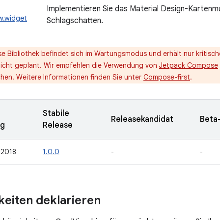
Implementieren Sie das Material Design-Kartenm
w.widget
Schlagschatten.
se Bibliothek befindet sich im Wartungsmodus und erhält nur kritisc
nicht geplant. Wir empfehlen die Verwendung von
Jetpack Compose
hen. Weitere Informationen finden Sie unter
Compose-first
.
Stabile
Releasekandidat
Beta
ng
Release
 2018
1.0.0
-
-
eiten deklarieren