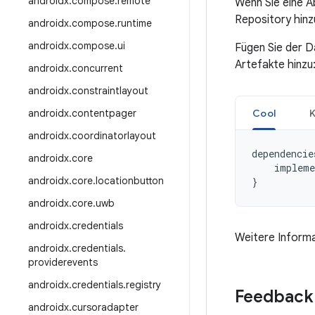
androidx
.
compose
.
remote
Wenn Sie eine 
Repository hinz
androidx
.
compose
.
runtime
androidx
.
compose
.
ui
Fügen Sie der D
Artefakte hinzu
androidx
.
concurrent
androidx
.
constraintlayout
androidx
.
contentpager
Cool
K
androidx
.
coordinatorlayout
dependencie
androidx
.
core
impleme
androidx
.
core
.
locationbutton
}
androidx
.
core
.
uwb
androidx
.
credentials
Weitere Informa
androidx
.
credentials
.
providerevents
androidx
.
credentials
.
registry
Feedback
androidx
.
cursoradapter