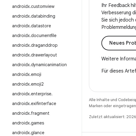
Ihr Feedback hi
androidx
.
customview
Verbesserung die
androidx
.
databinding
Sie sich jedoch
androidx
.
datastore
Problemmeldung 
androidx
.
documentfile
Neues Pro
androidx
.
draganddrop
androidx
.
drawerlayout
Weitere Informa
androidx
.
dynamicanimation
Für dieses Artef
androidx
.
emoji
androidx
.
emoji2
androidx
.
enterprise
.
Alle Inhalte und Codebeis
androidx
.
exifinterface
Marken oder eingetragene
androidx
.
fragment
Zuletzt aktualisiert: 202
androidx
.
games
androidx
.
glance