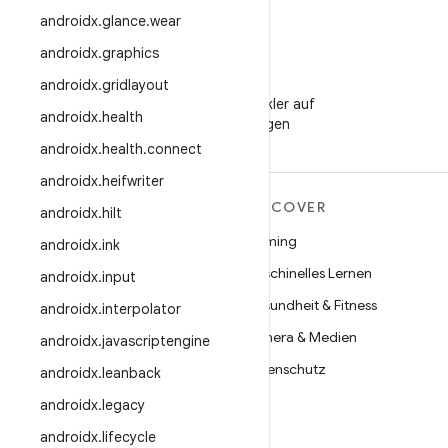
androidx
.
glance
.
wear
androidx
.
graphics
WeChat
androidx
.
gridlayout
Android-Entwickler auf
androidx
.
health
WeChat folgen
androidx
.
health
.
connect
androidx
.
heifwriter
MEHR ZU ANDROID
DISCOVER
androidx
.
hilt
Android
Gaming
androidx
.
ink
Android für Unternehmen
Maschinelles Lernen
androidx
.
input
Datensicherheit
Gesundheit & Fitness
androidx
.
interpolator
Open Source
Kamera & Medien
androidx
.
javascriptengine
Neuigkeiten
Datenschutz
androidx
.
leanback
Blog
5G
androidx
.
legacy
Podcasts
androidx
.
lifecycle