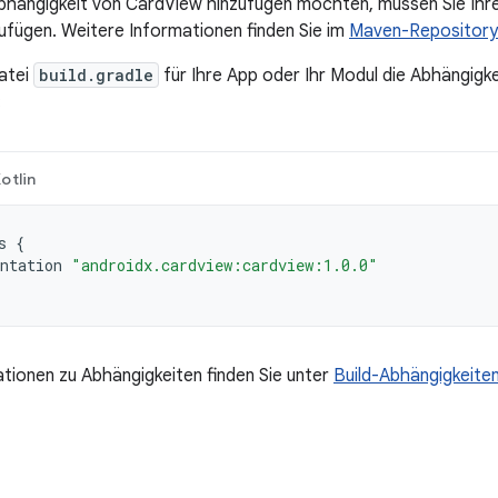
Abhängigkeit von CardView hinzufügen möchten, müssen Sie Ih
ufügen. Weitere Informationen finden Sie im
Maven-Repository
atei
build.gradle
für Ihre App oder Ihr Modul die Abhängigke
:
otlin
s
{
ntation
"androidx.cardview:cardview:1.0.0"
tionen zu Abhängigkeiten finden Sie unter
Build-Abhängigkeite