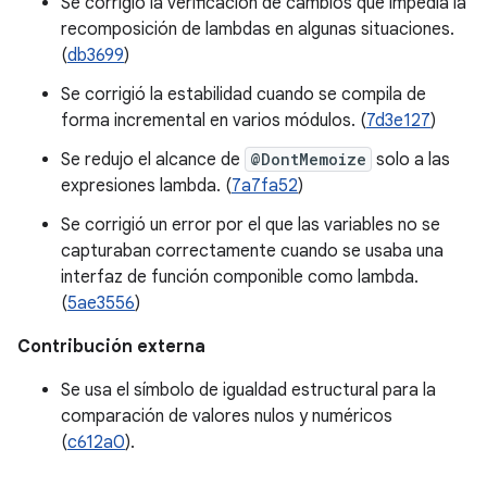
Se corrigió la verificación de cambios que impedía la
recomposición de lambdas en algunas situaciones.
(
db3699
)
Se corrigió la estabilidad cuando se compila de
forma incremental en varios módulos. (
7d3e127
)
Se redujo el alcance de
@DontMemoize
solo a las
expresiones lambda. (
7a7fa52
)
Se corrigió un error por el que las variables no se
capturaban correctamente cuando se usaba una
interfaz de función componible como lambda.
(
5ae3556
)
Contribución externa
Se usa el símbolo de igualdad estructural para la
comparación de valores nulos y numéricos
(
c612a0
).