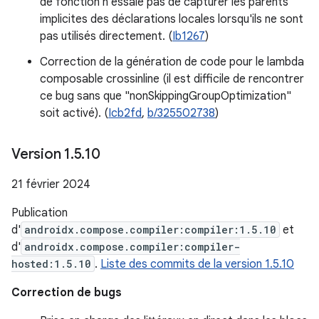
de fonction n'essaie pas de capturer les parents
implicites des déclarations locales lorsqu'ils ne sont
pas utilisés directement. (
Ib1267
)
Correction de la génération de code pour le lambda
composable crossinline (il est difficile de rencontrer
ce bug sans que "nonSkippingGroupOptimization"
soit activé). (
Icb2fd
,
b/325502738
)
Version 1
.
5
.
10
21 février 2024
Publication
d'
androidx.compose.compiler:compiler:1.5.10
et
d'
androidx.compose.compiler:compiler-
hosted:1.5.10
.
Liste des commits de la version 1.5.10
Correction de bugs