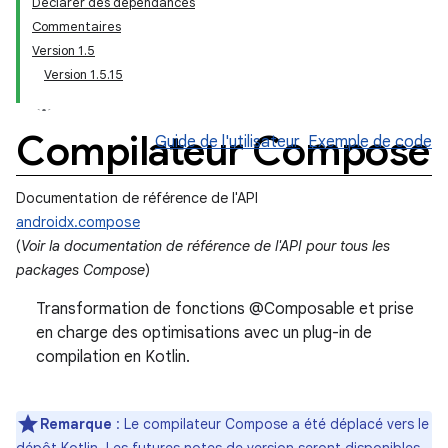
Déclarer des dépendances
Commentaires
Version 1.5
Version 1.5.15
Compilateur Compose
Guide de l'utilisateur
Exemple de code
Documentation de référence de l'API
androidx.compose
(
Voir la documentation de référence de l'API pour tous les
packages Compose
)
Transformation de fonctions @Composable et prise
en charge des optimisations avec un plug-in de
compilation en Kotlin.
Remarque
: Le compilateur Compose a été déplacé vers le