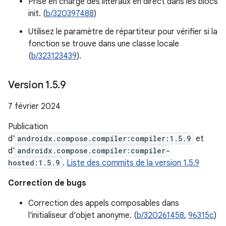
Prise en charge des littéraux en direct dans les blocs
init. (
b/320397488
)
Utilisez le paramètre de répartiteur pour vérifier si la
fonction se trouve dans une classe locale
(
b/323123439
).
Version 1
.
5
.
9
7 février 2024
Publication
d'
androidx.compose.compiler:compiler:1.5.9
et
d'
androidx.compose.compiler:compiler-
hosted:1.5.9
.
Liste des commits de la version 1.5.9
Correction de bugs
Correction des appels composables dans
l'initialiseur d'objet anonyme. (
b/320261458
,
96315c
)