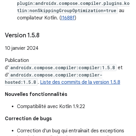
plugin:androidx.compose.compiler.plugins.ko
tlin:nonSkippingGroupOptimization=true
au
compilateur Kotlin. (
I1688f
)
Version 1
.
5
.
8
10 janvier 2024
Publication
d'
androidx.compose.compiler:compiler:1.5.8
et
d'
androidx.compose.compiler:compiler-
hosted:1.5.8
.
Liste des commits de la version 1.5.8
Nouvelles fonctionnalités
Compatibilité avec Kotlin 1.9.22
Correction de bugs
Correction d'un bug qui entraînait des exceptions