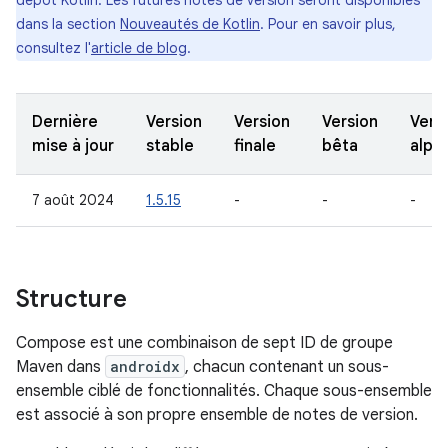
dépôt Kotlin. Les futures notes de version seront disponibles
dans la section
Nouveautés de Kotlin
. Pour en savoir plus,
consultez l'
article de blog
.
Dernière
Version
Version
Version
Vers
mise à jour
stable
finale
bêta
alph
7 août 2024
1.5.15
-
-
-
Structure
Compose est une combinaison de sept ID de groupe
Maven dans
androidx
, chacun contenant un sous-
ensemble ciblé de fonctionnalités. Chaque sous-ensemble
est associé à son propre ensemble de notes de version.