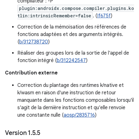
compilateur : -P
plugin:androidx.compose.compiler.plugins.ko
tlin:intrinsicRemember=false
. (
If675f
)
Correction de la mémoïsation des références de
fonctions adaptées et des arguments intégrés.
(
b/312738720
)
Réaliser des groupes lors de la sortie de l'appel de
fonction intégré (
b/312242547
)
Contribution externe
Correction du plantage des runtimes k/native et
k/wasm en raison d'une instruction de retour
manquante dans les fonctions composables lorsqu'il
s'agit de la dernière instruction et qu'elle renvoie
une constante nulle (
aosp/2835716
)
Version 1
.
5
.
5