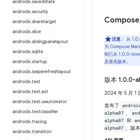
androidx
.
savedstate
androidx
.
security
Compose
androidx
.
sharetarget
androidx
.
slice
注意
：
从 1.0
androidx
.
slidingpanelayout
为 Compose Ma
androidx
.
sqlite
制已从 1.0.0-
androidx
.
startup
及更高版本。
androidx
.
swiperefreshlayout
版本 1
.
0
.
0-a
androidx
.
test
androidx
.
test
.
ext
2024 年 5 月 1
androidx
.
test
.
uiautomator
发布了
androi
androidx
.
textclassifier
alpha07
、
and
alpha07
和
an
androidx
.
tracing
alpha07
。版本 
androidx
.
transition