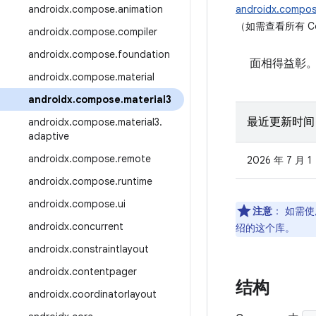
androidx
.
compose
.
animation
androidx.compos
（如需查看所有 Co
androidx
.
compose
.
compiler
androidx
.
compose
.
foundation
面相得益彰
androidx
.
compose
.
material
androidx
.
compose
.
material3
最近更新时间
androidx
.
compose
.
material3
.
adaptive
androidx
.
compose
.
remote
2026 年 7 月 1
androidx
.
compose
.
runtime
androidx
.
compose
.
ui
注意
：
如需使用 
androidx
.
concurrent
绍的这个库。
androidx
.
constraintlayout
androidx
.
contentpager
结构
androidx
.
coordinatorlayout