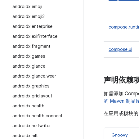
androidx
.
emoji
androidx
.
emoji2
androidx
.
enterprise
compose.runt
androidx
.
exifinterface
androidx
.
fragment
compose.ui
androidx
.
games
androidx
.
glance
androidx
.
glance
.
wear
声明依赖
androidx
.
graphics
如需添加 Com
androidx
.
gridlayout
的 Maven 制品
androidx
.
health
在应用或模块
androidx
.
health
.
connect
androidx
.
heifwriter
Groovy
androidx
.
hilt