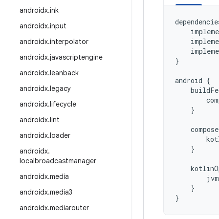
androidx
.
ink
dependencie
androidx
.
input
impleme
impleme
androidx
.
interpolator
impleme
androidx
.
javascriptengine
}
androidx
.
leanback
android
{
androidx
.
legacy
buildFe
com
androidx
.
lifecycle
}
androidx
.
lint
compose
androidx
.
loader
kot
}
androidx
.
localbroadcastmanager
kotlinO
androidx
.
media
jvm
}
androidx
.
media3
}
androidx
.
mediarouter