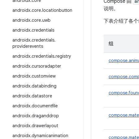
androidx
.
core
Compose 由
a
说明。
androidx
.
core
.
locationbutton
androidx
.
core
.
uwb
下表介绍了各个
androidx
.
credentials
androidx
.
credentials
.
组
providerevents
androidx
.
credentials
.
registry
compose.anim
androidx
.
cursoradapter
androidx
.
customview
compose.comp
androidx
.
databinding
compose.foun
androidx
.
datastore
androidx
.
documentfile
compose.mater
androidx
.
draganddrop
androidx
.
drawerlayout
androidx
.
dynamicanimation
compose.mater