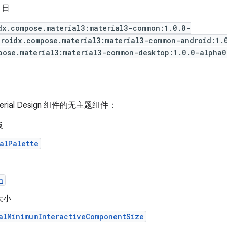
7 日
dx.compose.material3:material3-common:1.0.0-
droidx.compose.material3:material3-common-android:1.
pose.material3:material3-common-desktop:1.0.0-alpha0
rial Design 组件的无主题组件：
板
alPalette
n
大小
alMinimumInteractiveComponentSize