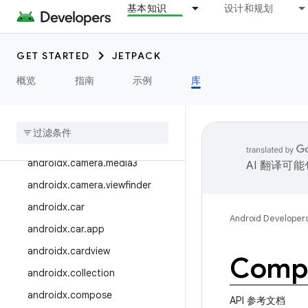
基本知识
设计和规划
androidx.benchmark
androidx.biometric
GET STARTED
JETPACK
androidx.bluetooth
概览
指南
示例
库
androidx.browser
androidx
.
camera
androidx
.
camera
.
featurecombinationquery
androidx
.
camera
.
media3
AI 翻译可
androidx
.
camera
.
viewfinder
androidx
.
car
Android Developer
androidx
.
car
.
app
androidx
.
cardview
Compo
androidx
.
collection
androidx
.
compose
API 参考文档