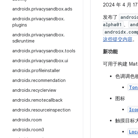
2024 年 4 月 1
androidx
.
privacysandbox
.
ads
发布了
androi
androidx
.
privacysandbox
.
alpha01
、
an
plugins
androidx.com
androidx
.
privacysandbox
.
这些提交内容
。
sdkruntime
androidx
.
privacysandbox
.
tools
新功能
androidx
.
privacysandbox
.
ui
可用于构建 Mate
androidx
.
profileinstaller
色调调色
androidx
.
recommendation
Ton
androidx
.
recyclerview
图标
androidx
.
remotecallback
Ico
androidx
.
resourceinspection
androidx
.
room
触摸目标
androidx
.
room3
Loc