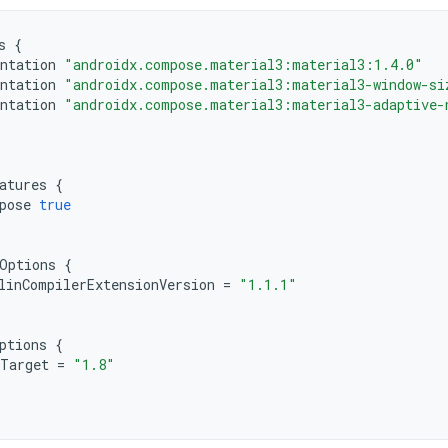
s
{
ntation
"androidx.compose.material3:material3:1.4.0"
ntation
"androidx.compose.material3:material3-window-si
ntation
"androidx.compose.material3:material3-adaptive-
atures
{
pose
true
Options
{
linCompilerExtensionVersion
=
"1.1.1"
ptions
{
Target
=
"1.8"