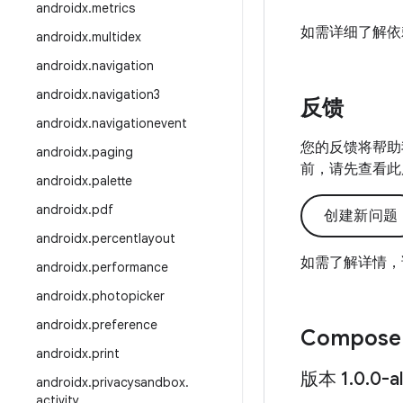
androidx
.
metrics
如需详细了解依
androidx
.
multidex
androidx
.
navigation
androidx
.
navigation3
反馈
androidx
.
navigationevent
您的反馈将帮助
androidx
.
paging
前，请先查看此
androidx
.
palette
androidx
.
pdf
创建新问题
androidx
.
percentlayout
如需了解详情，
androidx
.
performance
androidx
.
photopicker
androidx
.
preference
Compose 
androidx
.
print
版本 1
.
0
.
0-a
androidx
.
privacysandbox
.
activity