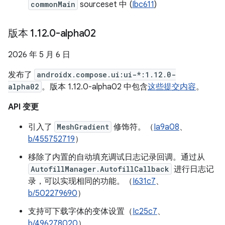
commonMain
sourceset 中 (
Ibc611
)
版本 1
.
12
.
0-alpha02
2026 年 5 月 6 日
发布了
androidx.compose.ui:ui-*:1.12.0-
alpha02
。版本 1.12.0-alpha02 中包含
这些提交内容
。
API 变更
引入了
MeshGradient
修饰符。（
Ia9a08
、
b/455752719
）
移除了内置的自动填充调试日志记录回调。通过从
AutofillManager.AutofillCallback
进行日志记
录，可以实现相同的功能。（
I631c7
、
b/502279690
）
支持可下载字体的变体设置（
Ic25c7
、
b/496278020
）