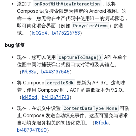
添加了
onRootWithViewInteraction
，以将
Compose 语义搜索限定为特定的 Android 视图。这
样一来，您无需在生产代码中使用唯一的测试标记，
即可简化混合界面（例如
RecyclerViews
）的测
试。（
Ic02c4
、
b/175226753
）
bug 修复
现在，您可以使用
captureToImage()
API 在单个
位图中同时捕获弹出式窗口或对话框及其锚点。
（
I9b83a
、
b/443137545
）
将 Compose
compileSdk
更新为 API 37。这意味
着，使用 Compose 时，AGP 的最低版本为 9.2.0。
（
Id45cd
、
b/413674743
）
现在，在语义中设置
ContentDataType.None
可防
止 Compose 发送自动填充事件。这应可避免与请求
自动填充服务相关的初始化费用。（
I8fbda
、
b/487947860
）