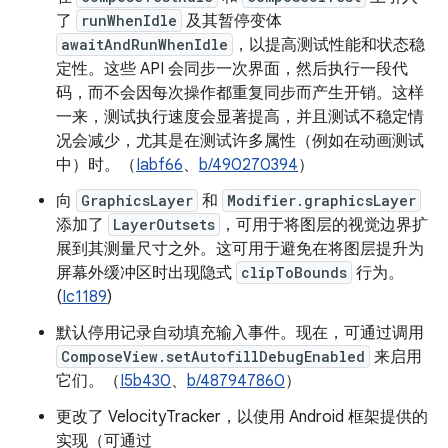
了
runWhenIdle
及其暂停变体
awaitAndRunWhenIdle
，以提高测试性能和状态稳
定性。这些 API 会同步一次界面，然后执行一段代
码，而不会因每次操作都重复同步而产生开销。这样
一来，测试执行速度会显著提高，并且测试不稳定情
况会减少，尤其是在测试许多属性（例如在动画测试
中）时。（
Iabf66
、
b/490270394
）
向
GraphicsLayer
和
Modifier.graphicsLayer
添加了
LayerOutsets
，可用于将图层的视觉边界扩
展到其测量尺寸之外。这可用于避免在将图层提升为
屏幕外缓冲区时出现隐式
clipToBounds
行为。
(
Ic1189
)
默认停用记录自动填充输入事件。现在，可通过调用
ComposeView.setAutofillDebugEnabled
来启用
它们。（
I5b430
、
b/487947860
）
更改了 VelocityTracker，以使用 Android 框架提供的
实现（可通过