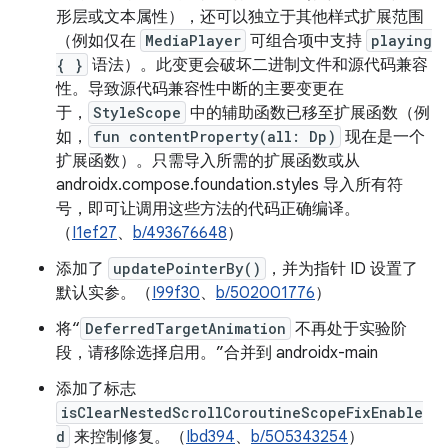
形层或文本属性），还可以独立于其他样式扩展范围
（例如仅在
MediaPlayer
可组合项中支持
playing
{ }
语法）。此变更会破坏二进制文件和源代码兼容
性。导致源代码兼容性中断的主要变更在
于，
StyleScope
中的辅助函数已移至扩展函数（例
如，
fun contentProperty(all: Dp)
现在是一个
扩展函数）。只需导入所需的扩展函数或从
androidx.compose.foundation.styles 导入所有符
号，即可让调用这些方法的代码正确编译。
（
I1ef27
、
b/493676648
）
添加了
updatePointerBy()
，并为指针 ID 设置了
默认实参。（
I99f30
、
b/502001776
）
将“
DeferredTargetAnimation
不再处于实验阶
段，请移除选择启用。”合并到 androidx-main
添加了标志
isClearNestedScrollCoroutineScopeFixEnable
d
来控制修复。（
Ibd394
、
b/505343254
）