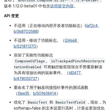
发布了
androidx.compose.ui:ui-*:1.12.0-beta01
。
版本 1.12.0-beta01 中包含
这些提交内容
。
API 变更
不适用（正在移动内部开发者功能标志）(
Iaf2c4
、
b/368702588
)
不适用 - 移动了功能标志。（
I24668
、
b/521811270
）
添加了实验性功能标志
ComposeUiFlags
。
isTrackpadPinchReinterpre
tationEnabled
可将触控板双指张合手势重新解读
为具有缩放比例的鼠标事件。（
Id3477
、
b/478053727
）
重命名了用于触发间接指针事件的测试函数
（
I3ee35
、
b/509618414
）
优化了
BasicText
和
BasicTextField
，现在，为
softwrap=false 的文本设置行高时，计算会更加优化