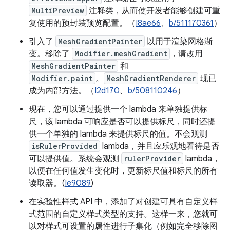
MultiPreview
注释类，从而使开发者能够创建可重
复使用的预封装预览配置。（
I8ae66
、
b/511170361
）
引入了
MeshGradientPainter
以用于渲染网格渐
变。移除了
Modifier.meshGradient
，请改用
MeshGradientPainter
和
Modifier.paint
。
MeshGradientRenderer
现已
成为内部方法。（
I2d170
、
b/508110246
）
现在，您可以通过提供一个 lambda 来单独提供标
尺，该 lambda 可响应是否可以提供标尺，同时还提
供一个单独的 lambda 来提供标尺的值。不会观测
isRulerProvided
lambda，并且应乐观地看待是否
可以提供值。系统会观测
rulerProvider
lambda，
以便在任何值发生变化时，更新标尺值和标尺的所有
读取器。(
Ie9089
)
在实验性样式 API 中，添加了对创建可具有自定义样
式范围的自定义样式类型的支持。这样一来，您就可
以对样式可设置的属性进行子集化（例如完全移除图