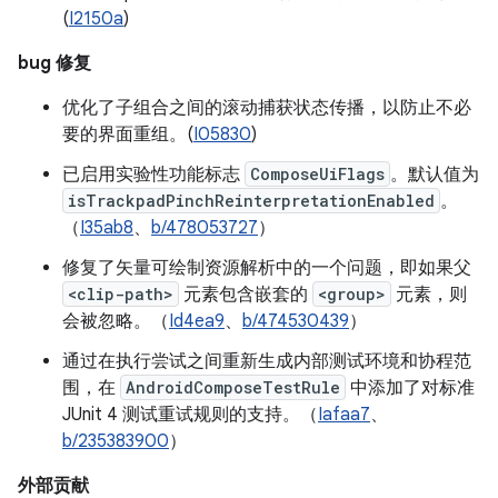
(
I2150a
)
bug 修复
优化了子组合之间的滚动捕获状态传播，以防止不必
要的界面重组。(
I05830
)
已启用实验性功能标志
ComposeUiFlags
。默认值为
isTrackpadPinchReinterpretationEnabled
。
（
I35ab8
、
b/478053727
）
修复了矢量可绘制资源解析中的一个问题，即如果父
<clip-path>
元素包含嵌套的
<group>
元素，则
会被忽略。（
Id4ea9
、
b/474530439
）
通过在执行尝试之间重新生成内部测试环境和协程范
围，在
AndroidComposeTestRule
中添加了对标准
JUnit 4 测试重试规则的支持。（
Iafaa7
、
b/235383900
）
外部贡献