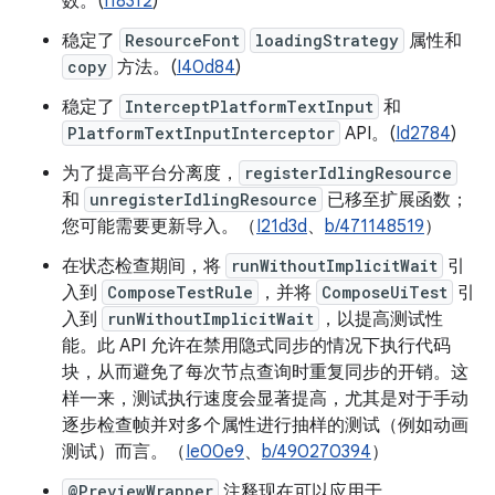
数。(
I183f2
)
稳定了
ResourceFont
loadingStrategy
属性和
copy
方法。(
I40d84
)
稳定了
InterceptPlatformTextInput
和
PlatformTextInputInterceptor
API。(
Id2784
)
为了提高平台分离度，
registerIdlingResource
和
unregisterIdlingResource
已移至扩展函数；
您可能需要更新导入。（
I21d3d
、
b/471148519
）
在状态检查期间，将
runWithoutImplicitWait
引
入到
ComposeTestRule
，并将
ComposeUiTest
引
入到
runWithoutImplicitWait
，以提高测试性
能。此 API 允许在禁用隐式同步的情况下执行代码
块，从而避免了每次节点查询时重复同步的开销。这
样一来，测试执行速度会显著提高，尤其是对于手动
逐步检查帧并对多个属性进行抽样的测试（例如动画
测试）而言。（
Ie00e9
、
b/490270394
）
@PreviewWrapper
注释现在可以应用于