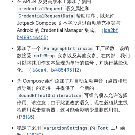
在 API 34 及更高版本上添加了新的
credentialRequest
语义属性和
CredentialRequestData
帮助程序，以允许
Jetpack Compose 文本字段通过自动填充框架与
Android 的 Credential Manager 集成。（
Ida2bf
、
b/488446455
）
添加了一个
ParagraphIntrinsics
工厂函数，该函
数接受
softWrap
实参以及其他实参。在内部，我们
可以将其用作文本呈现为单行的信号，并执行某些优
化。（
I66ca4
、
b/485495112
）
为 Compose 组件添加了对自动互动声音（点击和焦
点导航）的支持，并提供了一个新的
SoundEffectOnInteraction
可组合项以允许选择
停用。请注意，由于此更改的语义，现在必须从主线
程调用点击监听器，这可能会影响少量测试用例。
(
I78f65
)
稳定了采用
variationSettings
的
Font
工厂函