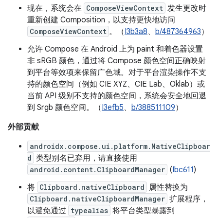
现在，系统会在
ComposeViewContext
发生更改时
重新创建 Composition，以支持更快地访问
ComposeViewContext
。（
I3b3a8
、
b/487364963
）
允许 Compose 在 Android 上为 paint 和着色器设置
非 sRGB 颜色，通过将 Compose 颜色空间正确映射
到平台等效项来保留广色域。对于平台渲染操作不支
持的颜色空间（例如 CIE XYZ、CIE Lab、Oklab）或
当前 API 级别不支持的颜色空间，系统会安全地回退
到 Srgb 颜色空间。（
I3efb5
、
b/388511109
）
外部贡献
androidx.compose.ui.platform.NativeClipboar
d
类型别名已弃用，请直接使用
android.content.ClipboardManager
(
Ibc611
)
将
Clipboard.nativeClipboard
属性替换为
Clipboard.nativeClipboardManager
扩展程序，
以避免通过
typealias
将平台类型暴露到