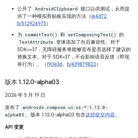
公开了
AndroidClipboard
接口以供测试，从而提
供了一种模拟剪贴板实现的方法（
Ie4d72
、
b/512924975
）
为
commitText()
和
setComposingText()
的
TextAttribute
变体添加了向后兼容性。对于
SDK>=37，无障碍服务将能够宣布是否选择了建议的
替换文本。对于 SDK<37，不会影响语音反馈（即现
有行为）。（
I90e3d
、
b/439879822
）
版本 1
.
12
.
0-alpha03
2026 年 5 月 19 日
发布了
androidx.compose.ui:ui-*:1.12.0-
alpha03
。版本 1.12.0-alpha03 包含
这些提交内容
。
API 变更