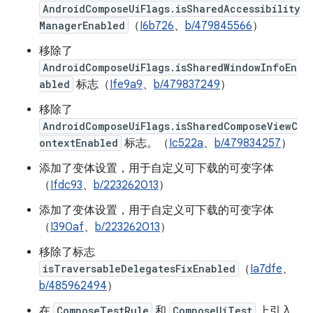
AndroidComposeUiFlags.isSharedAccessibility
ManagerEnabled
（
I6b726
、
b/479845566
）
移除了
AndroidComposeUiFlags.isSharedWindowInfoEn
abled
标志（
Ife9a9
、
b/479837249
）
移除了
AndroidComposeUiFlags.isSharedComposeViewC
ontextEnabled
标志。（
Ic522a
、
b/479834257
）
添加了变体设置，用于自定义可下载的可变字体
（
Ifdc93
、
b/223262013
）
添加了变体设置，用于自定义可下载的可变字体
（
I390af
、
b/223262013
）
移除了标志
isTraversableDelegatesFixEnabled
（
Ia7dfe
、
b/485962494
）
在
ComposeTestRule
和
ComposeUiTest
上引入