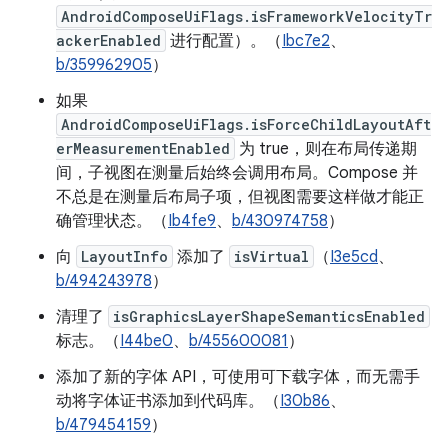
AndroidComposeUiFlags.isFrameworkVelocityTr
ackerEnabled
进行配置）。（
Ibc7e2
、
b/359962905
）
如果
AndroidComposeUiFlags.isForceChildLayoutAft
erMeasurementEnabled
为 true，则在布局传递期
间，子视图在测量后始终会调用布局。Compose 并
不总是在测量后布局子项，但视图需要这样做才能正
确管理状态。（
Ib4fe9
、
b/430974758
）
向
LayoutInfo
添加了
isVirtual
（
I3e5cd
、
b/494243978
）
清理了
isGraphicsLayerShapeSemanticsEnabled
标志。（
I44be0
、
b/455600081
）
添加了新的字体 API，可使用可下载字体，而无需手
动将字体证书添加到代码库。（
I30b86
、
b/479454159
）