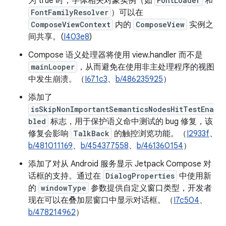
为 true 时，字体相关对象实例（如
FontLoader
和
FontFamilyResolver
）可以在
ComposeViewContext
内的
ComposeView
实例之
间共享。(
I403e8
)
Compose 语义处理器将使用 view.handler 而不是
mainLooper
，从而避免在使用非主处理程序的视图
中发生崩溃。（
I671c3
、
b/486235925
）
添加了
isSkipNonImportantSemanticsNodesHitTestEna
bled
标志，用于保护语义命中测试的 bug 修复，该
修复会影响
TalkBack
的触控浏览功能。（
I2933f
、
b/481011169
、
b/454377558
、
b/461360154
）
添加了对从 Android 服务显示 Jetpack Compose 对
话框的支持。通过在
DialogProperties
中使用新
的
windowType
参数提供自定义窗口类型，开发者
现在可以在叠加层窗口中显示对话框。（
I7c504
、
b/478214962
）