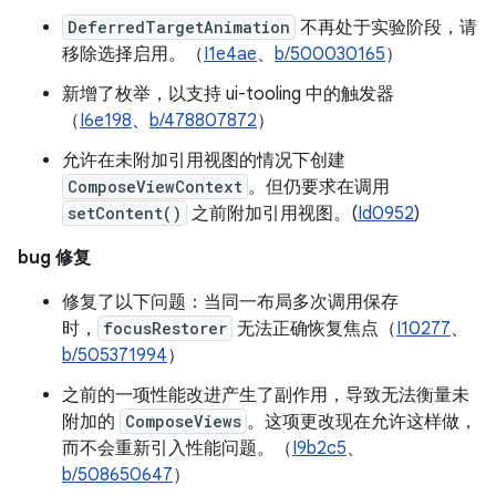
DeferredTargetAnimation
不再处于实验阶段，请
移除选择启用。（
I1e4ae
、
b/500030165
）
新增了枚举，以支持 ui-tooling 中的触发器
（
I6e198
、
b/478807872
）
允许在未附加引用视图的情况下创建
ComposeViewContext
。但仍要求在调用
setContent()
之前附加引用视图。(
Id0952
)
bug 修复
修复了以下问题：当同一布局多次调用保存
时，
focusRestorer
无法正确恢复焦点（
I10277
、
b/505371994
）
之前的一项性能改进产生了副作用，导致无法衡量未
附加的
ComposeViews
。这项更改现在允许这样做，
而不会重新引入性能问题。（
I9b2c5
、
b/508650647
）