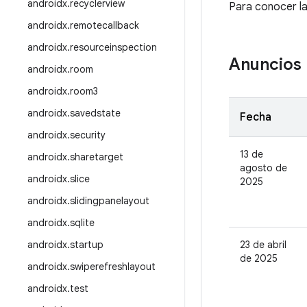
androidx
.
recyclerview
Para conocer la
androidx
.
remotecallback
androidx
.
resourceinspection
Anuncios
androidx
.
room
androidx
.
room3
androidx
.
savedstate
Fecha
androidx
.
security
13 de
androidx
.
sharetarget
agosto de
androidx
.
slice
2025
androidx
.
slidingpanelayout
androidx
.
sqlite
androidx
.
startup
23 de abril
de 2025
androidx
.
swiperefreshlayout
androidx
.
test