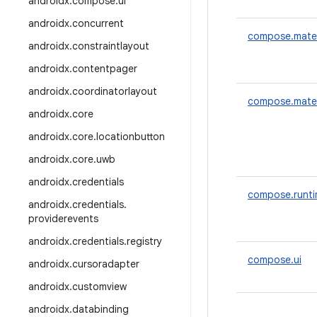
androidx
.
compose
.
ui
androidx
.
concurrent
compose.mater
androidx
.
constraintlayout
androidx
.
contentpager
androidx
.
coordinatorlayout
compose.mater
androidx
.
core
androidx
.
core
.
locationbutton
androidx
.
core
.
uwb
androidx
.
credentials
compose.runt
androidx
.
credentials
.
providerevents
androidx
.
credentials
.
registry
compose.ui
androidx
.
cursoradapter
androidx
.
customview
androidx
.
databinding