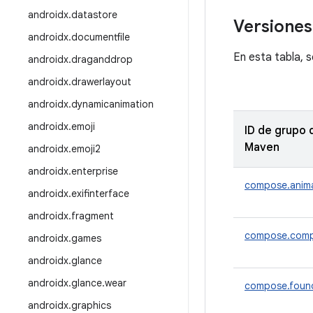
androidx
.
datastore
Versiones
androidx
.
documentfile
En esta tabla, 
androidx
.
draganddrop
androidx
.
drawerlayout
androidx
.
dynamicanimation
androidx
.
emoji
ID de grupo 
Maven
androidx
.
emoji2
androidx
.
enterprise
compose.anim
androidx
.
exifinterface
androidx
.
fragment
compose.comp
androidx
.
games
androidx
.
glance
androidx
.
glance
.
wear
compose.foun
androidx
.
graphics