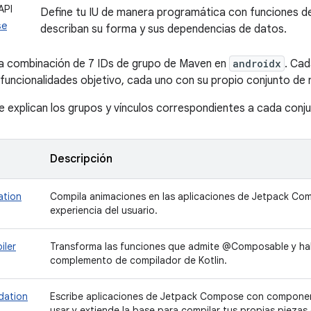
API
Define tu IU de manera programática con funciones de
se
describan su forma y sus dependencias de datos.
 combinación de 7 IDs de grupo de Maven en
androidx
. Cad
funcionalidades objetivo, cada uno con su propio conjunto de n
se explican los grupos y vínculos correspondientes a cada conju
Descripción
ation
Compila animaciones en las aplicaciones de Jetpack Com
experiencia del usuario.
iler
Transforma las funciones que admite @Composable y habi
complemento de compilador de Kotlin.
dation
Escribe aplicaciones de Jetpack Compose con componen
usar y extiende la base para compilar tus propias piezas