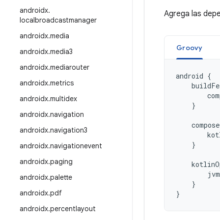
androidx
.
Agrega las depe
localbroadcastmanager
androidx
.
media
Groovy
androidx
.
media3
androidx
.
mediarouter
android
{
androidx
.
metrics
buildFe
com
androidx
.
multidex
}
androidx
.
navigation
compose
androidx
.
navigation3
kot
}
androidx
.
navigationevent
androidx
.
paging
kotlinO
jvm
androidx
.
palette
}
androidx
.
pdf
}
androidx
.
percentlayout