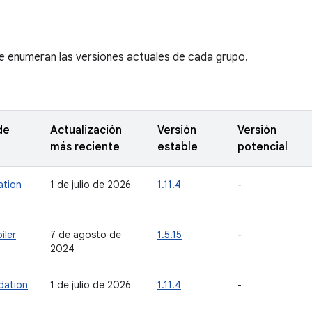
se enumeran las versiones actuales de cada grupo.
de
Actualización
Versión
Versión
más reciente
estable
potencial
ation
1 de julio de 2026
1.11.4
-
iler
7 de agosto de
1.5.15
-
2024
dation
1 de julio de 2026
1.11.4
-