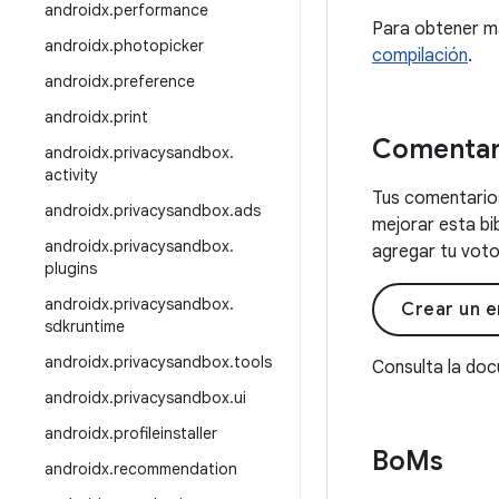
androidx
.
performance
Para obtener m
androidx
.
photopicker
compilación
.
androidx
.
preference
androidx
.
print
Comentar
androidx
.
privacysandbox
.
activity
Tus comentarios
androidx
.
privacysandbox
.
ads
mejorar esta bi
androidx
.
privacysandbox
.
agregar tu voto 
plugins
androidx
.
privacysandbox
.
Crear un e
sdkruntime
androidx
.
privacysandbox
.
tools
Consulta la do
androidx
.
privacysandbox
.
ui
androidx
.
profileinstaller
Bo
Ms
androidx
.
recommendation