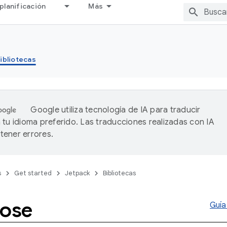
planificación
Más
ibliotecas
Google utiliza tecnología de IA para traducir
 tu idioma preferido. Las traducciones realizadas con IA
ener errores.
s
Get started
Jetpack
Bibliotecas
ose
Guía