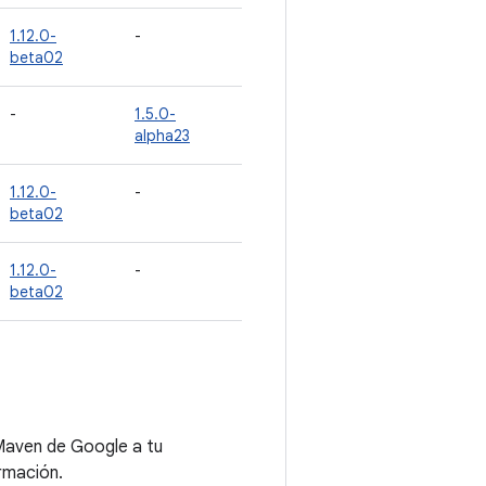
1.12.0-
-
beta02
-
1.5.0-
alpha23
1.12.0-
-
beta02
1.12.0-
-
beta02
Maven de Google a tu
rmación.