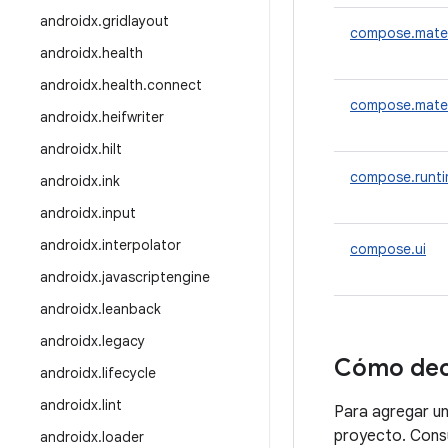
androidx
.
gridlayout
compose.mater
androidx
.
health
androidx
.
health
.
connect
compose.mater
androidx
.
heifwriter
androidx
.
hilt
compose.runt
androidx
.
ink
androidx
.
input
androidx
.
interpolator
compose.ui
androidx
.
javascriptengine
androidx
.
leanback
androidx
.
legacy
Cómo dec
androidx
.
lifecycle
androidx
.
lint
Para agregar u
proyecto. Cons
androidx
.
loader