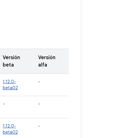
Versión
Versión
beta
alfa
1.12.0-
-
beta02
-
-
1.12.0-
-
beta02