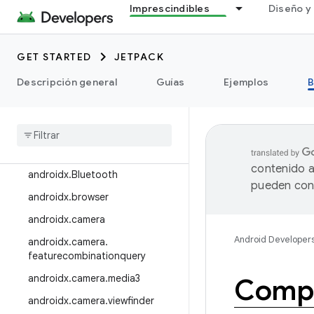
Imprescindibles
Diseño y 
androidx.appfunctions
androidx.appsearch
GET STARTED
JETPACK
androidx.arch.core
Descripción general
Guías
Ejemplos
B
androidx.asynclayoutinflater
androidx
.
autofill
androidx
.
benchmark
androidx
.
biometric
contenido a
androidx
.
Bluetooth
pueden cont
androidx
.
browser
androidx
.
camera
Android Developer
androidx
.
camera
.
featurecombinationquery
androidx
.
camera
.
media3
Comp
androidx
.
camera
.
viewfinder