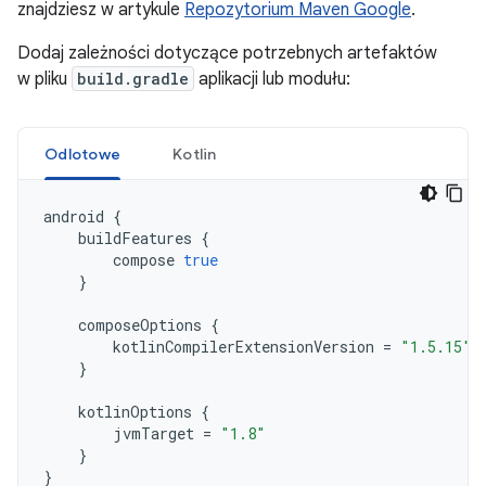
znajdziesz w artykule
Repozytorium Maven Google
.
Dodaj zależności dotyczące potrzebnych artefaktów
w pliku
build.gradle
aplikacji lub modułu:
Odlotowe
Kotlin
android
{
buildFeatures
{
compose
true
}
composeOptions
{
kotlinCompilerExtensionVersion
=
"1.5.15"
}
kotlinOptions
{
jvmTarget
=
"1.8"
}
}