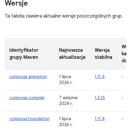
Wersje
Ta tabela zawiera aktualne wersje poszczególnych grup.
Wer
Identyfikator
Najnowsza
Wersja
kan
grupy Maven
aktualizacja
stabilna
do p
compose.animation
1 lipca
1.11.4
-
2026 r.
compose.compiler
7 sierpnia
1.5.15
-
2024 r.
compose.foundation
1 lipca
1.11.4
-
2026 r.