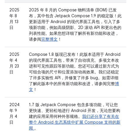
2025
2025 年 8 月的 Compose 物料清单 (BOM) 已发
年 8
布，其中包含 Jetpack Compose 1.9 的稳定版！此
月 13
更新适用于 Android 的现代界面工具包，引入了多
日
项新功能，例如高级阴影、2D 滚动 API 和更出色的
列表性能。如果您想详细了解所有新功能和改进，
请参阅
完整博文
！
2025
Compose 1.8 版现已发布！此版本适用于 Android
年 4
的现代界面工具包，带来了自动填充、多项文本改
月 23
进和可见性跟踪等新功能。您还可以通过新方式为
日
可组合项的尺寸和位置添加动画效果。我们还稳定
了许多实验性 API，并修复了许多 bug。如需详细
了解此版本中的所有新功能和改进，请参阅完整
博
文
！
2024
1.7 版 Jetpack Compose 包含多项功能，可让您
年 9
更快速、更轻松地进行 Android 开发，无论您要构
月 4
建的应用采用何种外形规格。
我们还分享了有关在
日
整个 Android 生态系统中扩展 Compose 支持的新
闻
。