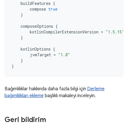
buildFeatures
{
compose
true
}
composeOptions
{
kotlinCompilerExtensionVersion
=
"1.5.15"
}
kotlinOptions
{
jvmTarget
=
"1.8"
}
}
Bağımlılıklar hakkında daha fazla bilgi için
Derleme
bağımlılıkları ekleme
başlıklı makaleyi inceleyin.
Geri bildirim