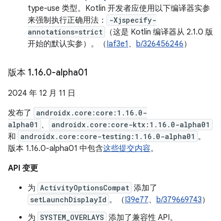
type-use 类型。Kotlin 开发者应使用以下编译器实参
来强制执行正确用法：
-Xjspecify-
annotations=strict
（这是 Kotlin 编译器从 2.1.0 版
开始的默认实参）。（
Iaf3e1
、
b/326456246
）
版本 1
.
16
.
0-alpha01
2024 年 12 月 11 日
发布了
androidx.core:core:1.16.0-
alpha01
、
androidx.core:core-ktx:1.16.0-alpha01
和
androidx.core:core-testing:1.16.0-alpha01
。
版本 1.16.0-alpha01 中包含
这些提交内容
。
API 变更
为
ActivityOptionsCompat
添加了
setLaunchDisplayId
。（
I39e77
、
b/379669743
）
为
SYSTEM_OVERLAYS
添加了兼容性 API。