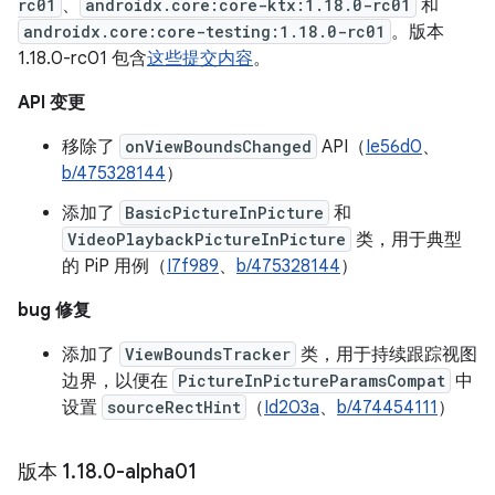
rc01
、
androidx.core:core-ktx:1.18.0-rc01
和
androidx.core:core-testing:1.18.0-rc01
。版本
1.18.0-rc01 包含
这些提交内容
。
API 变更
移除了
onViewBoundsChanged
API（
Ie56d0
、
b/475328144
）
添加了
BasicPictureInPicture
和
VideoPlaybackPictureInPicture
类，用于典型
的 PiP 用例（
I7f989
、
b/475328144
）
bug 修复
添加了
ViewBoundsTracker
类，用于持续跟踪视图
边界，以便在
PictureInPictureParamsCompat
中
设置
sourceRectHint
（
Id203a
、
b/474454111
）
版本 1
.
18
.
0-alpha01