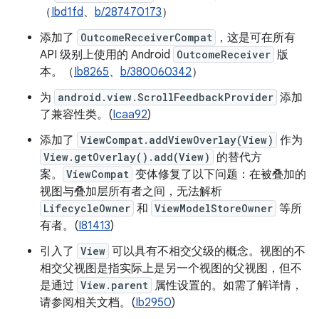
（
Ibd1fd
、
b/287470173
）
添加了
OutcomeReceiverCompat
，这是可在所有
API 级别上使用的 Android
OutcomeReceiver
版
本。（
Ib8265
、
b/380060342
）
为
android.view.ScrollFeedbackProvider
添加
了兼容性类。(
Icaa92
)
添加了
ViewCompat.addViewOverlay(View)
作为
View.getOverlay().add(View)
的替代方
案。
ViewCompat
变体修复了以下问题：在被叠加的
视图与叠加层所有者之间，无法解析
LifecycleOwner
和
ViewModelStoreOwner
等所
有者。(
I81413
)
引入了
View
可以具有不相交父级的概念。视图的不
相交父视图是指实际上是另一个视图的父视图，但不
是通过
View.parent
属性设置的。如需了解详情，
请参阅相关文档。(
Ib2950
)