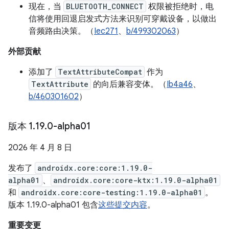
现在，当
BLUETOOTH_CONNECT
权限被拒绝时，电
信将使用回退启发式方法来识别可穿戴设备，以做出
音频路由决策。（
Iec271
、
b/499302063
）
外部贡献
添加了
TextAttributeCompat
作为
TextAttribute
的向后兼容变体。（
Ib4a46
、
b/460301602
）
版本 1
.
19
.
0-alpha01
2026 年 4 月 8 日
发布了
androidx.core:core:1.19.0-
alpha01
、
androidx.core:core-ktx:1.19.0-alpha01
和
androidx.core:core-testing:1.19.0-alpha01
。
版本 1.19.0-alpha01 包含
这些提交内容
。
重要变更