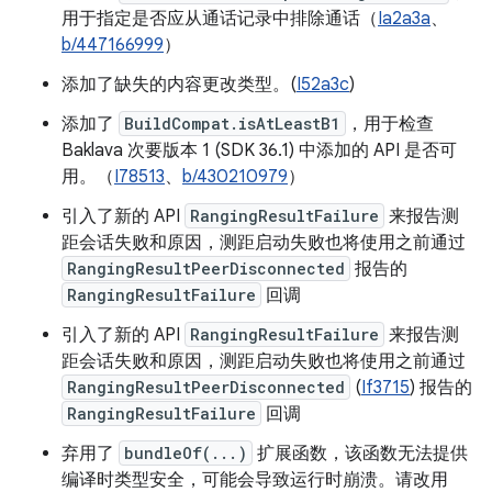
用于指定是否应从通话记录中排除通话（
Ia2a3a
、
b/447166999
）
添加了缺失的内容更改类型。(
I52a3c
)
添加了
BuildCompat.isAtLeastB1
，用于检查
Baklava 次要版本 1 (SDK 36.1) 中添加的 API 是否可
用。（
I78513
、
b/430210979
）
引入了新的 API
RangingResultFailure
来报告测
距会话失败和原因，测距启动失败也将使用之前通过
RangingResultPeerDisconnected
报告的
RangingResultFailure
回调
引入了新的 API
RangingResultFailure
来报告测
距会话失败和原因，测距启动失败也将使用之前通过
RangingResultPeerDisconnected
(
If3715
) 报告的
RangingResultFailure
回调
弃用了
bundleOf(...)
扩展函数，该函数无法提供
编译时类型安全，可能会导致运行时崩溃。请改用