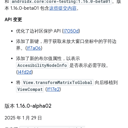
和
androidx.core:core-testing:1.16.0-beta01
。版
本 1.16.0-beta01 包含
这些提交内容
。
API 变更
优化了边衬区保护 API (
I7050d
)
添加了新键，用于获取未放大窗口坐标中的字符边
界。(
If7a06
)
添加了新的布尔值属性，以表示
AccesibilityNodeInfo
是否表示必需字段。
(
I4fd2d
)
将
View.transformMatrixToGlobal
向后移植到
ViewCompat
(
If17e2
)
版本 1
.
16
.
0-alpha02
2025 年 1 月 29 日