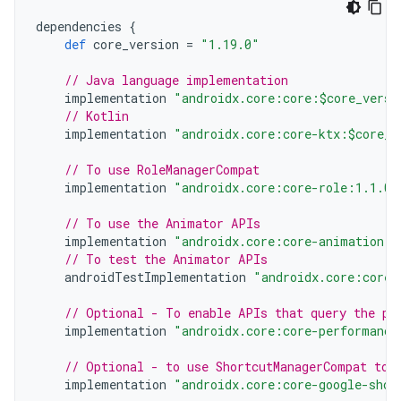
dependencies
{
def
core_version
=
"1.19.0"
// Java language implementation
implementation
"androidx.core:core:$core_versi
// Kotlin
implementation
"androidx.core:core-ktx:$core_v
// To use RoleManagerCompat
implementation
"androidx.core:core-role:1.1.0"
// To use the Animator APIs
implementation
"androidx.core:core-animation:1
// To test the Animator APIs
androidTestImplementation
"androidx.core:core-
// Optional - To enable APIs that query the pe
implementation
"androidx.core:core-performance
// Optional - to use ShortcutManagerCompat to 
implementation
"androidx.core:core-google-shor