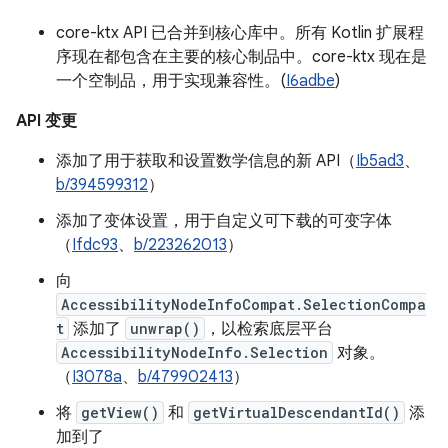
core-ktx API 已合并到核心库中。所有 Kotlin 扩展程
序现在都包含在主要的核心制品中。core-ktx 现在是
一个空制品，用于实现兼容性。(
I6adbe
)
API 变更
添加了用于获取和设置数学信息的新 API（
Ib5ad3
、
b/394599312
）
添加了变体设置，用于自定义可下载的可变字体
（
Ifdc93
、
b/223262013
）
向
AccessibilityNodeInfoCompat.SelectionCompa
t
添加了
unwrap()
，以检索底层平台
AccessibilityNodeInfo.Selection
对象。
（
I3078a
、
b/479902413
）
将
getView()
和
getVirtualDescendantId()
添
加到了