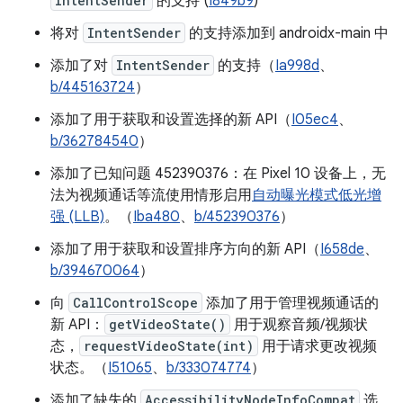
IntentSender
的支持 (
I849b9
)
将对
IntentSender
的支持添加到 androidx-main 中
添加了对
IntentSender
的支持（
Ia998d
、
b/445163724
）
添加了用于获取和设置选择的新 API（
I05ec4
、
b/362784540
）
添加了已知问题 452390376：在 Pixel 10 设备上，无
法为视频通话等流使用情形启用
自动曝光模式低光增
强 (LLB)
。（
Iba480
、
b/452390376
）
添加了用于获取和设置排序方向的新 API（
I658de
、
b/394670064
）
向
CallControlScope
添加了用于管理视频通话的
新 API：
getVideoState()
用于观察音频/视频状
态，
requestVideoState(int)
用于请求更改视频
状态。（
I51065
、
b/333074774
）
添加了缺失的
AccessibilityNodeInfoCompat
选