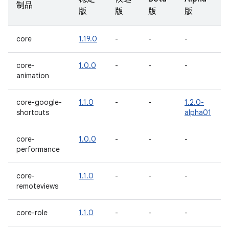
制品
版
版
版
版
core
1.19.0
-
-
-
core-
1.0.0
-
-
-
animation
core-google-
1.1.0
-
-
1.2.0-
shortcuts
alpha01
core-
1.0.0
-
-
-
performance
core-
1.1.0
-
-
-
remoteviews
core-role
1.1.0
-
-
-