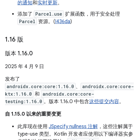
的通知
和
实时更新
。
添加了
Parcel.use
扩展函数，用于安全处理
Parcel
资源。(
I436da
)
1
.
16 版
版本 1
.
16
.
0
2025 年 4 月 9 日
发布了
androidx.core:core:1.16.0
、
androidx.core:core-
ktx:1.16.0
和
androidx.core:core-
testing:1.16.0
。版本 1.16.0 中包含
这些提交内容
。
自 1.15.0 以来的重要变更
此库现在使用
JSpecify nullness 注解
，这些注解属于
type-use 类型。Kotlin 开发者应使用以下编译器实参