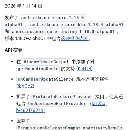
2026 年 1 月 14 日
发布了
androidx.core:core:1.18.0-
alpha01
、
androidx.core:core-ktx:1.18.0-alpha01
和
androidx.core:core-testing:1.18.0-alpha01
。
版本 1.18.0-alpha01 中包含
这些提交内容
。
API 变更
在
WindowInsetsCompat
中添加了对
getBoundingRects
的支持 (
I24f18
)
onCanUserUpdateSilence
现在是可选属性
(
Ibb0c2
)
扩展了
PictureInPictureProvider
接口，使其还
包含
OnUserLeaveHintProvider
（
I3125b
、
b/462178249
）
废弃了
PermissionsDelegateCompat.onActivityResult