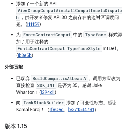
添加了一个新的 API
ViewGroupCompat#installCompatInsetsDispatc
h
，供开发者修复 API 30 之前存在的边衬区调度问
题。(
I11159
)
为
FontsContractCompat
中的
Typeface
样式添
加了用于注释的
FontsContractCompat.TypefaceStyle
IntDef。
(
Ib3e5b
)
外部贡献
已废弃
BuildCompat.isAtLeastV
。调用方应改为
直接检查
SDK_INT
是否为 35。感谢 Jake
Wharton！(
I294d1
)
向
TaskStackBuilder
添加了可变性标志。感谢
Kamal Faraj！（
Ife0ec
、
b/371534781
）
版本 1
.
15