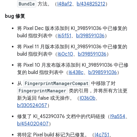
Bundle
方法。（
I48af2
、
b/434825212
）
bug 修复
将 Pixel Dec 版本添加到 KI_398591036 中已修复的
build 指纹列表中（
I65f51
、
b/398591036
）
将 Pixel 11 月版本添加到 KI_398591036 中已修复的
build 指纹列表中（
I60c10
、
b/398591036
）
将 Pixel 10 月发布版本添加到 KI_398591036 中已修
复的 build 指纹列表中（
I6438c
、
b/398591036
）
从
FingerprintManagerCompat
中移除了对
FingerprintManager
类的引用，并将所有方法更
新为返回 false 或无操作。（
I0360b
、
b/330524057
）
修复了 KI_452390376 文档中的代码链接（
I9a554
、
b/454020407
）
将特定 Pixel build 标记为已修复。（
I4c751
、