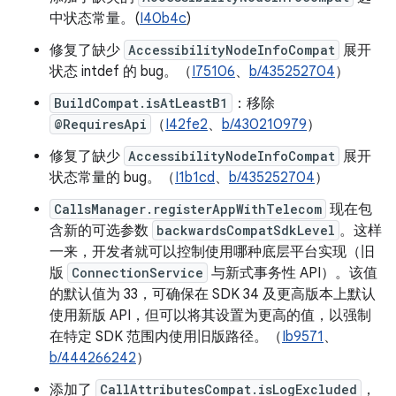
中状态常量。(
I40b4c
)
修复了缺少
AccessibilityNodeInfoCompat
展开
状态 intdef 的 bug。（
I75106
、
b/435252704
）
BuildCompat.isAtLeastB1
：移除
@RequiresApi
（
I42fe2
、
b/430210979
）
修复了缺少
AccessibilityNodeInfoCompat
展开
状态常量的 bug。（
I1b1cd
、
b/435252704
）
CallsManager.registerAppWithTelecom
现在包
含新的可选参数
backwardsCompatSdkLevel
。这样
一来，开发者就可以控制使用哪种底层平台实现（旧
版
ConnectionService
与新式事务性 API）。该值
的默认值为 33，可确保在 SDK 34 及更高版本上默认
使用新版 API，但可以将其设置为更高的值，以强制
在特定 SDK 范围内使用旧版路径。（
Ib9571
、
b/444266242
）
添加了
CallAttributesCompat.isLogExcluded
，