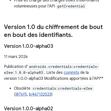
Prise en charge des charges utiles d'identifiants
volumineuses pour l'API
getCredential
Version 1
.
0 du chiffrement de bout
en bout des identifiants
.
Version 1
.
0
.
0-alpha03
11 mars 2026
Publication d'
androidx.credentials:credentials-
e2ee:1.0.0-alpha03
. Liste des
commits
de la
version 1.0.0-alpha03 Modifications apportées à l'API**
Obsolète
credentials:credentials-e2ee
(
I876f5
,
b/467132523
)
Version 1
.
0
.
0-alpha02