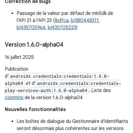
Correction de bugs
Passage de la valeur par défaut de minSdk de
l'API 21 à l'API 23 (
Ibdfca
,
b/380448311
,
b/435705964
,
b/435705223
)
Version 1
.
6
.
0-alpha04
16 juillet 2025
Publication
d'
androidx.credentials:credentials:1.6.0-
alpha04
et d'
androidx.credentials:credentials-
play-services-auth:1.6.0-alpha04
. Liste des
commits
de la version 1.6.0-alpha04
Nouvelles fonctionnalités
Les boîtes de dialogue du Gestionnaire d'identifiants
seront désormais plus cohérentes sur les versions