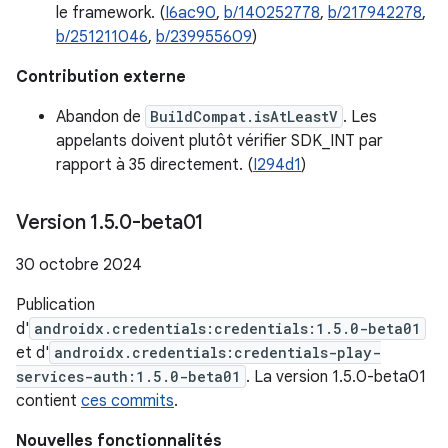
le framework. (
I6ac90
,
b/140252778
,
b/217942278
,
b/251211046
,
b/239955609
)
Contribution externe
Abandon de
BuildCompat.isAtLeastV
. Les
appelants doivent plutôt vérifier SDK_INT par
rapport à 35 directement. (
I294d1
)
Version 1
.
5
.
0-beta01
30 octobre 2024
Publication
d'
androidx.credentials:credentials:1.5.0-beta01
et d'
androidx.credentials:credentials-play-
services-auth:1.5.0-beta01
. La version 1.5.0-beta01
contient
ces commits
.
Nouvelles fonctionnalités