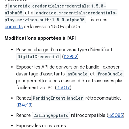
d'
androidx.credentials:credentials:1.5.0-
alpha05
et d'
androidx.credentials:credentials-
play-services-auth:1.5.0-alpha05
. Liste des
commits
de la version 1.5.0-alpha05
Modifications apportées à l'API
Prise en charge d'un nouveau type d'identifiant :
DigitalCredential
(
I12952
)
Exposer les API de conversion de bundle : exposer
davantage d'assistants
asBundle
et
fromBundle
pour permettre à ces classes d'être transmises plus
facilement via IPC (
I1a017
)
Rendez
PendingIntentHandler
rétrocompatible.
(
I34c13
)
Rendre
CallingAppInfo
rétrocompatible (
I65085
)
Exposez les constantes