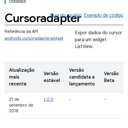
Feedback
Cursoradapter
Guia do usuário
Exemplo de código
Referência da API
Expor dados do cursor
androidx.cursoradapter.widget
para um widget
ListView.
Atualização
Versão
Versão
Versão
mais
candidata a
estável
Beta
recente
lançamento
21 de
1.0.0
-
-
setembro de
2018