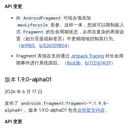
API 变更
向
AndroidFragment
可组合项添加
maxLifecycle
形参。这样一来，您就可以限制嵌入
式
Fragment
的生命周期状态，从而在复杂的界面设
置（如分页器或标签页）中更精细地控制其行为。
（
Ie99b5
、
b/526109804
）
Fragment 库现在支持通过
Jetpack Tracing
对生命周
期事件进行系统跟踪。（
Ibc63b
、
b/112161409
）
版本 1
.
9
.
0-alpha01
2026 年 6 月 17 日
发布了
androidx.fragment:fragment-*:1.9.0-
alpha01
。版本 1.9.0-alpha01 包含
这些提交内容
。
API 变更