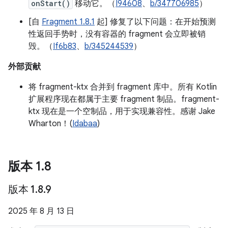
onStart()
移动它。（
I94608
、
b/347706985
）
[自
Fragment 1.8.1
起] 修复了以下问题：在开始预测
性返回手势时，没有容器的 fragment 会立即被销
毁。（
If6b83
、
b/345244539
）
外部贡献
将 fragment-ktx 合并到 fragment 库中。所有 Kotlin
扩展程序现在都属于主要 fragment 制品。fragment-
ktx 现在是一个空制品，用于实现兼容性。感谢 Jake
Wharton！(
Idabaa
)
版本 1
.
8
版本 1
.
8
.
9
2025 年 8 月 13 日