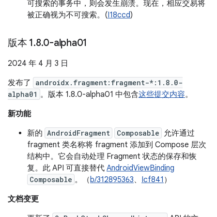
可搜索的事务中，则会发生崩溃。现在，相应交易将
被正确视为不可搜索。(
I18ccd
)
版本 1
.
8
.
0-alpha01
2024 年 4 月 3 日
发布了
androidx.fragment:fragment-*:1.8.0-
alpha01
。版本 1.8.0-alpha01 中包含
这些提交内容
。
新功能
新的
AndroidFragment
Composable
允许通过
fragment 类名称将 fragment 添加到 Compose 层次
结构中。它会自动处理 Fragment 状态的保存和恢
复。此 API 可直接替代
AndroidViewBinding
Composable
。（
b/312895363
、
Icf841
）
文档变更