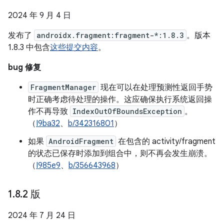
2024 年 9 月 4 日
发布了
androidx.fragment:fragment-*:1.8.3
。版本
1.8.3 中包含
这些提交内容
。
bug 修复
FragmentManager
现在可以在处理预测性返回手势
时正确考虑待处理的操作。这应确保执行系统返回操
作不再导致
IndexOutOfBoundsException
。
（
I9ba32
、
b/342316801
）
如果
AndroidFragment
在包含的 activity/fragment
的状态已保存时添加到组合中，则不再会发生崩溃。
（
I985e9
、
b/356643968
）
1
.
8
.
2 版
2024 年 7 月 24 日