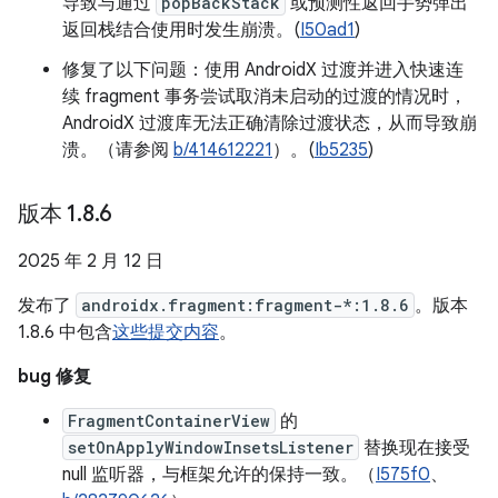
导致与通过
popBackStack
或预测性返回手势弹出
返回栈结合使用时发生崩溃。(
I50ad1
)
修复了以下问题：使用 AndroidX 过渡并进入快速连
续 fragment 事务尝试取消未启动的过渡的情况时，
AndroidX 过渡库无法正确清除过渡状态，从而导致崩
溃。（请参阅
b/414612221
）。(
Ib5235
)
版本 1
.
8
.
6
2025 年 2 月 12 日
发布了
androidx.fragment:fragment-*:1.8.6
。版本
1.8.6 中包含
这些提交内容
。
bug 修复
FragmentContainerView
的
setOnApplyWindowInsetsListener
替换现在接受
null 监听器，与框架允许的保持一致。（
I575f0
、