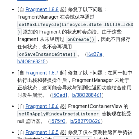
[自
Fragment 1.8.8
起] 修复了以下问题：
FragmentManager 在尝试保存通过
setMaxLifecycle(Lifecycle.State.INITIALIZED
)
添加的 Fragment 的状态时会崩溃。由于这些
fragment 从未经历过
onCreate()
，因此不再保存
任何状态，也不会再调用
onSaveInstanceState()
。（
I6e37a
、
b/408163315
）
[自
Fragment 1.8.7
起] 修复了以下问题：在同一帧中
执行出栈和替换操作后，FragmentManager 未处于
正确状态，这可能会导致与预测性返回功能结合使用
时发生崩溃。（
I50ad1
、
b/380288461
）
[自
Fragment 1.8.6
起] FragmentContainerView 的
setOnApplyWindowInsetsListener
替换现在接受
null 监听器。（
I575f0
、
b/282790626
）
[自
Fragment 1.8.5
起] 修复了仅在预测性返回手势被