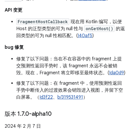
API 变更
FragmentHostCallback
现在用 Kotlin 编写，以便
Host 的泛型类型的可为 null 性与
onGetHost()
的返
回类型的可为 null 性相匹配。(
I40af5
)
bug 修复
修复了以下问题：当在不在容器中的 fragment 上提
交预测性返回手势时，该 fragment 永远不会被销
毁。现在，Fragment 将立即移至最终状态。(
Ida0d9
)
修复了以下问题：在 fragment 中，使用预测性返回
手势中断传入的过渡效果会销毁进入视图，并留下空
白屏幕。（
Id3f22
、
b/319531491
）
版本 1
.
7
.
0-alpha10
2024 年 2 月 7 日