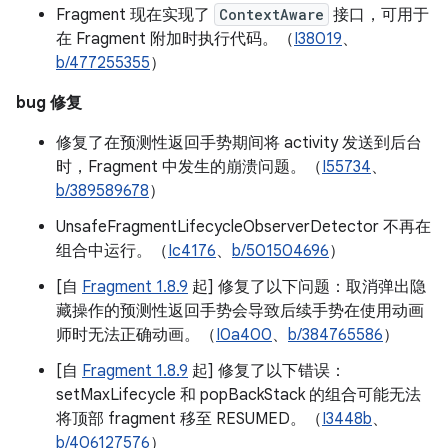
Fragment 现在实现了
ContextAware
接口，可用于
在 Fragment 附加时执行代码。（
I38019
、
b/477255355
）
bug 修复
修复了在预测性返回手势期间将 activity 发送到后台
时，Fragment 中发生的崩溃问题。（
I55734
、
b/389589678
）
UnsafeFragmentLifecycleObserverDetector 不再在
组合中运行。（
Ic4176
、
b/501504696
）
[自
Fragment 1.8.9
起] 修复了以下问题：取消弹出隐
藏操作的预测性返回手势会导致后续手势在使用动画
师时无法正确动画。（
I0a400
、
b/384765586
）
[自
Fragment 1.8.9
起] 修复了以下错误：
setMaxLifecycle 和 popBackStack 的组合可能无法
将顶部 fragment 移至 RESUMED。（
I3448b
、
b/406127576
）