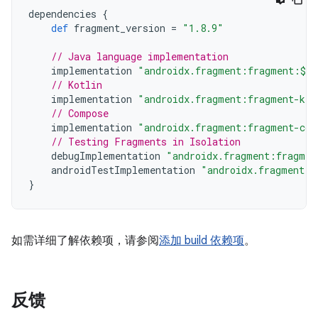
dependencies
{
def
fragment_version
=
"1.8.9"
// Java language implementation
implementation
"androidx.fragment:fragment:$fr
// Kotlin
implementation
"androidx.fragment:fragment-ktx
// Compose
implementation
"androidx.fragment:fragment-com
// Testing Fragments in Isolation
debugImplementation
"androidx.fragment:fragmen
androidTestImplementation
"androidx.fragment:f
}
如需详细了解依赖项，请参阅
添加 build 依赖项
。
反馈