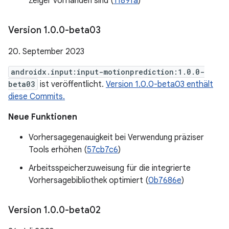
Zeiger vorhanden sind (
1189fa
)
Version 1
.
0
.
0-beta03
20. September 2023
androidx.input:input-motionprediction:1.0.0-
beta03
ist veröffentlicht.
Version 1.0.0-beta03 enthält
diese Commits.
Neue Funktionen
Vorhersagegenauigkeit bei Verwendung präziser
Tools erhöhen (
57cb7c6
)
Arbeitsspeicherzuweisung für die integrierte
Vorhersagebibliothek optimiert (
0b7686e
)
Version 1
.
0
.
0-beta02