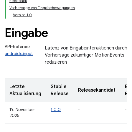
Feedback
Vorhersage von Eingabebewegungen
Version 1.0
Eingabe
API-Referenz
Latenz von Eingabeinteraktionen durch
androidx.input
Vorhersage zukünftiger MotionEvents
reduzieren
Letzte
Stabile
Be
Releasekandidat
Aktualisierung
Release
Re
19. November
1.0.0
-
-
2025