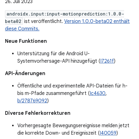
26. Juli 2023
androidx.input:input-motionprediction:1.0.0-
beta02
ist veröffentlicht.
Version 1.0.0-beta02 enthält
diese Commits.
Neue Funktionen
Unterstützung für die Android U-
Systemvorhersage-API hinzugefügt (
I7261f
)
API-Änderungen
Öffentliche und experimentelle API-Dateien für h-
bis m-Pfade zusammengeführt (
Ic4630
,
b/278769092
)
Diverse Fehlerkorrekturen
Vorhergesagte Bewegungsereignisse melden jetzt
die korrekte Down- und Ereigniszeit (
I40059
)