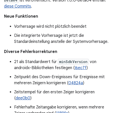
beta04
ist veröffentlicht. Version 1.0.0-beta04 enthält
diese Commits
.
Neue Funktionen
Vorhersage wird nicht plötzlich beendet
Die integrierte Vorhersage ist jetzt die
Standardeinstellung anstelle der Systemvorhersage.
Diverse Fehlerkorrekturen
21 als Standardwert für
minSdkVersion
von
androidx-Bibliotheken festlegen (
I6ec7f
)
Zeitpunkt des Down-Ereignisses für Ereignisse mit
mehreren Zeigern korrigieren (
04824a
)
Zeitstempel für den ersten Zeiger korrigieren
(
dee0b0
)
Fehlerhafte Zeitangabe korrigieren, wenn mehrere