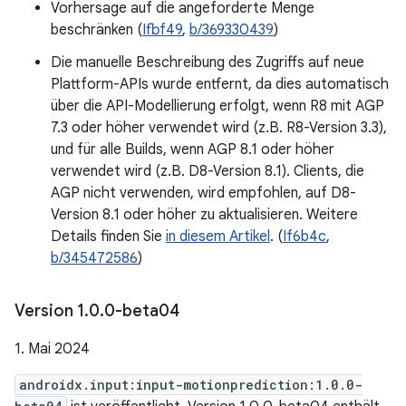
Vorhersage auf die angeforderte Menge
beschränken (
Ifbf49
,
b/369330439
)
Die manuelle Beschreibung des Zugriffs auf neue
Plattform-APIs wurde entfernt, da dies automatisch
über die API-Modellierung erfolgt, wenn R8 mit AGP
7.3 oder höher verwendet wird (z.B. R8-Version 3.3),
und für alle Builds, wenn AGP 8.1 oder höher
verwendet wird (z.B. D8-Version 8.1). Clients, die
AGP nicht verwenden, wird empfohlen, auf D8-
Version 8.1 oder höher zu aktualisieren. Weitere
Details finden Sie
in diesem Artikel
. (
If6b4c
,
b/345472586
)
Version 1
.
0
.
0-beta04
1. Mai 2024
androidx.input:input-motionprediction:1.0.0-