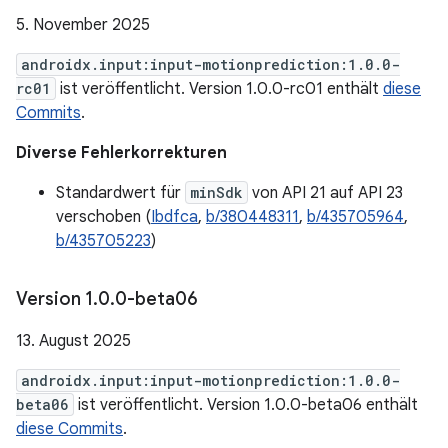
5. November 2025
androidx.input:input-motionprediction:1.0.0-
rc01
ist veröffentlicht. Version 1.0.0-rc01 enthält
diese
Commits
.
Diverse Fehlerkorrekturen
Standardwert für
minSdk
von API 21 auf API 23
verschoben (
Ibdfca
,
b/380448311
,
b/435705964
,
b/435705223
)
Version 1
.
0
.
0-beta06
13. August 2025
androidx.input:input-motionprediction:1.0.0-
beta06
ist veröffentlicht. Version 1.0.0-beta06 enthält
diese Commits
.