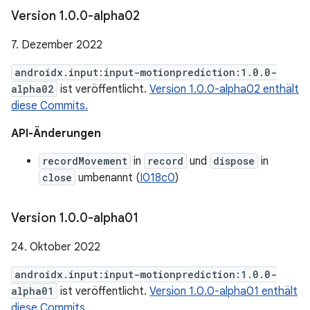
Version 1
.
0
.
0-alpha02
7. Dezember 2022
androidx.input:input-motionprediction:1.0.0-
alpha02
ist veröffentlicht.
Version 1.0.0-alpha02 enthält
diese Commits.
API-Änderungen
recordMovement
in
record
und
dispose
in
close
umbenannt (
I018c0
)
Version 1
.
0
.
0-alpha01
24. Oktober 2022
androidx.input:input-motionprediction:1.0.0-
alpha01
ist veröffentlicht.
Version 1.0.0-alpha01 enthält
diese Commits.