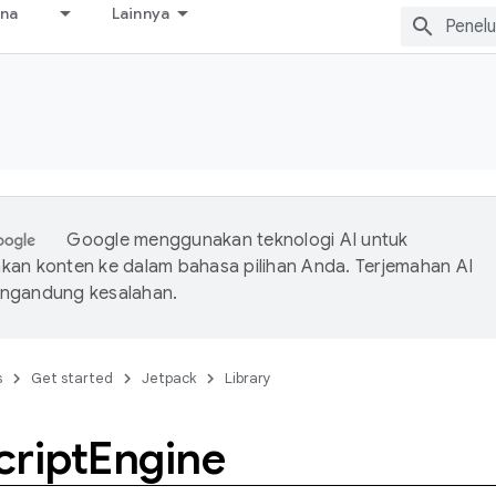
ana
Lainnya
Google menggunakan teknologi AI untuk
an konten ke dalam bahasa pilihan Anda. Terjemahan AI
ngandung kesalahan.
s
Get started
Jetpack
Library
cript
Engine