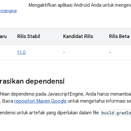
Mengaktifkan aplikasi Android Anda untuk mengev
iptengine
aru
Rilis Stabil
Kandidat Rilis
Rilis Beta
1.1.0
-
-
rasikan dependensi
kan dependensi pada JavascriptEngine, Anda harus menamba
a. Baca
repositori Maven Google
untuk mengetahui informasi s
densi untuk artefak yang diperlukan dalam file
build.gradl