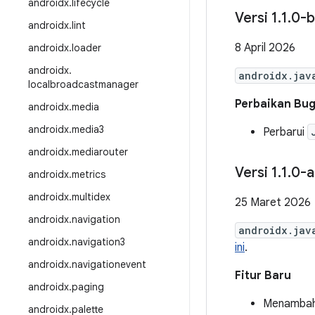
androidx
.
lifecycle
Versi 1
.
1
.
0-b
androidx
.
lint
8 April 2026
androidx
.
loader
androidx
.
androidx.jav
localbroadcastmanager
Perbaikan Bu
androidx
.
media
androidx
.
media3
Perbarui
androidx
.
mediarouter
Versi 1
.
1
.
0-a
androidx
.
metrics
androidx
.
multidex
25 Maret 2026
androidx
.
navigation
androidx.jav
androidx
.
navigation3
ini
.
androidx
.
navigationevent
Fitur Baru
androidx
.
paging
Menambahk
androidx
.
palette