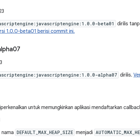
23
ascriptengine:javascriptengine:1.0.0-beta01
dirilis tan
rsi 1.0.0-beta01 berisi commit ini.
alpha07
3
ascriptengine:javascriptengine:1.0.0-alpha07
dirilis.
Ve
iperkenalkan untuk memungkinkan aplikasi mendaftarkan callbac
I
i nama
DEFAULT_MAX_HEAP_SIZE
menjadi
AUTOMATIC_MAX_HE