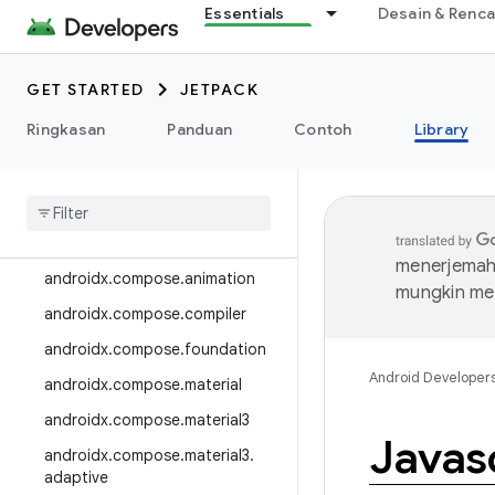
Essentials
Desain & Renc
androidx.camera.media3
androidx.camera.viewfinder
GET STARTED
JETPACK
androidx.car
Ringkasan
Panduan
Contoh
Library
androidx.car.app
androidx
.
cardview
androidx
.
collection
androidx
.
compose
menerjemahk
androidx
.
compose
.
animation
mungkin me
androidx
.
compose
.
compiler
androidx
.
compose
.
foundation
Android Developer
androidx
.
compose
.
material
androidx
.
compose
.
material3
Javas
androidx
.
compose
.
material3
.
adaptive