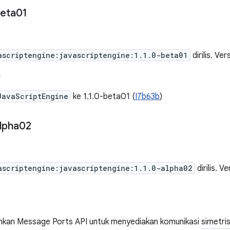
eta01
ascriptengine:javascriptengine:1.1.0-beta01
dirilis. Ve
g
JavaScriptEngine
ke 1.1.0-beta01 (
I7b63b
)
lpha02
ascriptengine:javascriptengine:1.1.0-alpha02
dirilis. V
an Message Ports API untuk menyediakan komunikasi simetris, 