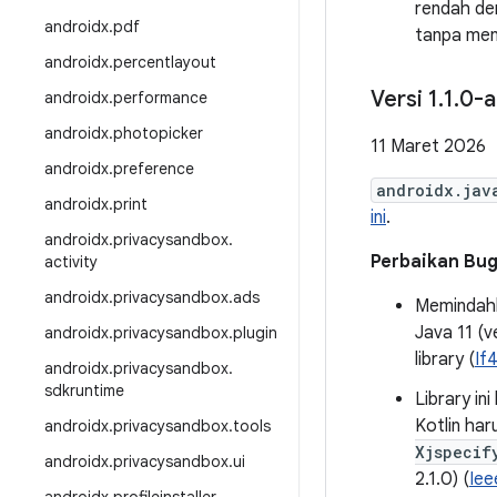
rendah den
androidx
.
pdf
tanpa men
androidx
.
percentlayout
Versi 1
.
1
.
0-a
androidx
.
performance
androidx
.
photopicker
11 Maret 2026
androidx
.
preference
androidx.jav
androidx
.
print
ini
.
androidx
.
privacysandbox
.
Perbaikan Bu
activity
androidx
.
privacysandbox
.
ads
Memindahka
Java 11 (v
androidx
.
privacysandbox
.
plugin
library (
If
androidx
.
privacysandbox
.
sdkruntime
Library in
Kotlin ha
androidx
.
privacysandbox
.
tools
Xjspecif
androidx
.
privacysandbox
.
ui
2.1.0) (
Iee