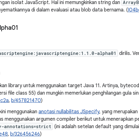
gan isolat JavaScript. Hal ini memungkinkan string dan
ArrayB
yematkannya di dalam evaluasi atau blob data bernama. (
I04b
lpha01
ascriptengine:javascriptengine:1.1.0-alpha01
dirilis. V
g
n library untuk menggunakan target Java 11. Artinya, bytecod
ersi file class 55) dan mungkin memerlukan penghilangan gula s
4c2a
,
b/457821470
)
i kini menggunakan
anotasi nullabilitas JSpecify
, yang merupakan
rus menggunakan argumen compiler berikut untuk menerapkan 
y-annotations=strict
(ini adalah setelan default yang dimula
e48
,
b/326456246
)