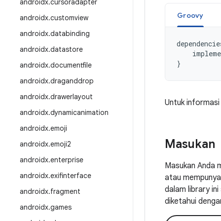
androidx
.
cursoradapter
Groovy
androidx
.
customview
androidx
.
databinding
dependencie
androidx
.
datastore
impleme
}
androidx
.
documentfile
androidx
.
draganddrop
androidx
.
drawerlayout
Untuk informasi
androidx
.
dynamicanimation
androidx
.
emoji
Masukan
androidx
.
emoji2
androidx
.
enterprise
Masukan Anda m
androidx
.
exifinterface
atau mempunyai 
dalam library i
androidx
.
fragment
diketahui denga
androidx
.
games