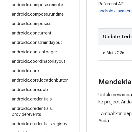
Referensi API
androidx
.
compose
.
remote
androidx.javascr
androidx
.
compose
.
runtime
androidx
.
compose
.
ui
androidx
.
concurrent
Update Terb
androidx
.
constraintlayout
androidx
.
contentpager
6 Mei 2026
androidx
.
coordinatorlayout
androidx
.
core
androidx
.
core
.
locationbutton
Mendekla
androidx
.
core
.
uwb
Untuk menambah
androidx
.
credentials
ke project And
androidx
.
credentials
.
Tambahkan depen
providerevents
Anda:
androidx
.
credentials
.
registry