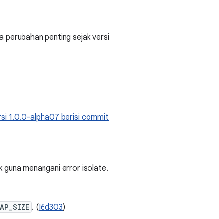
pa perubahan penting sejak versi
rsi 1.0.0-alpha07 berisi commit
k guna menangani error isolate.
AP_SIZE
. (
I6d303
)