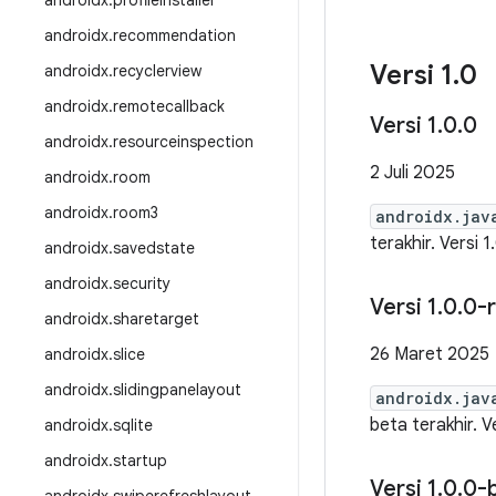
androidx
.
profileinstaller
androidx
.
recommendation
Versi 1
.
0
androidx
.
recyclerview
androidx
.
remotecallback
Versi 1
.
0
.
0
androidx
.
resourceinspection
2 Juli 2025
androidx
.
room
androidx
.
room3
androidx.jav
terakhir. Versi 1
androidx
.
savedstate
androidx
.
security
Versi 1
.
0
.
0-
androidx
.
sharetarget
26 Maret 2025
androidx
.
slice
androidx
.
slidingpanelayout
androidx.jav
beta terakhir. V
androidx
.
sqlite
androidx
.
startup
Versi 1
.
0
.
0-