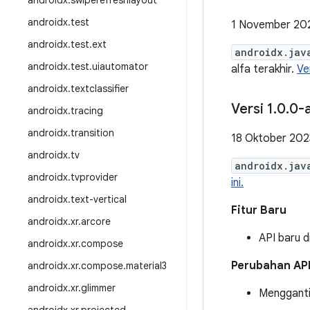
androidx
.
swiperefreshlayout
androidx
.
test
1 November 20
androidx
.
test
.
ext
androidx.jav
androidx
.
test
.
uiautomator
alfa terakhir.
Ve
androidx
.
textclassifier
Versi 1
.
0
.
0-
androidx
.
tracing
androidx
.
transition
18 Oktober 202
androidx
.
tv
androidx.jav
androidx
.
tvprovider
ini.
androidx
.
text-vertical
Fitur Baru
androidx
.
xr
.
arcore
API baru d
androidx
.
xr
.
compose
Perubahan AP
androidx
.
xr
.
compose
.
material3
androidx
.
xr
.
glimmer
Menggant