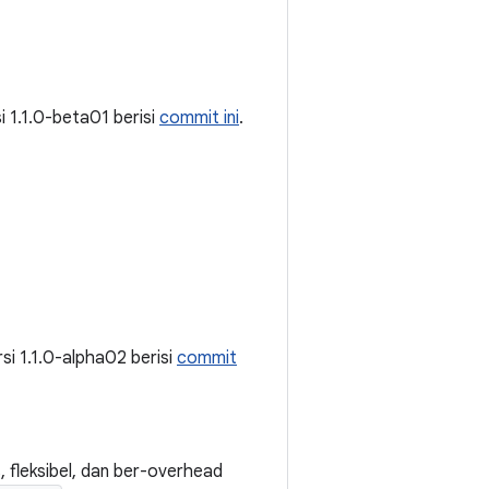
rsi 1.1.0-beta01 berisi
commit ini
.
ersi 1.1.0-alpha02 berisi
commit
fleksibel, dan ber-overhead