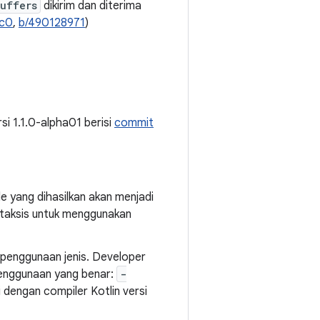
uffers
dikirim dan diterima
c0
,
b/490128971
)
ersi 1.1.0-alpha01 berisi
commit
e yang dihasilkan akan menjadi
intaksis untuk menggunakan
 penggunaan jenis. Developer
penggunaan yang benar:
-
i dengan compiler Kotlin versi