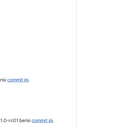
erisi
commit ini
.
 1.1.0-rc01 berisi
commit ini
.