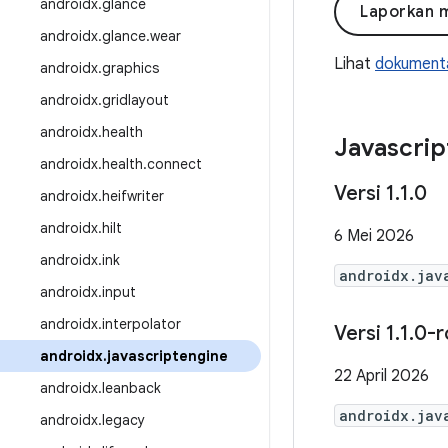
androidx
.
glance
Laporkan 
androidx
.
glance
.
wear
Lihat
dokumenta
androidx
.
graphics
androidx
.
gridlayout
androidx
.
health
Javascrip
androidx
.
health
.
connect
Versi 1
.
1
.
0
androidx
.
heifwriter
androidx
.
hilt
6 Mei 2026
androidx
.
ink
androidx.jav
androidx
.
input
androidx
.
interpolator
Versi 1
.
1
.
0-r
androidx
.
javascriptengine
22 April 2026
androidx
.
leanback
androidx.jav
androidx
.
legacy