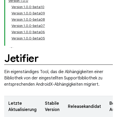
Version 1.0.0
Version 1.0.0-beta10
Version 1.0.0-beta09
Version 1.0.0-beta08
Version 1.0.0-beta07
Version 1.0.0-beta06
Version 1.0.0-beta05
Jetifier
Ein eigenständiges Tool, das die Abhängigkeiten einer
Bibliothek von der eingestellten Supportbibliothek zu
entsprechenden AndroidX-Abhängigkeiten migriert.
Letzte
Stabile
Bet
Releasekandidat
Aktualisierung
Version
Aus