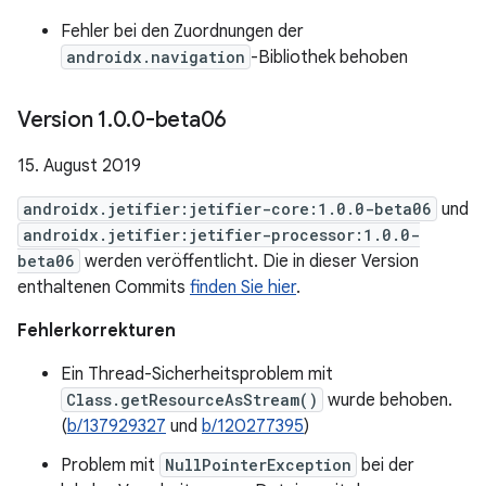
Fehler bei den Zuordnungen der
androidx.navigation
-Bibliothek behoben
Version 1
.
0
.
0-beta06
15. August 2019
androidx.jetifier:jetifier-core:1.0.0-beta06
und
androidx.jetifier:jetifier-processor:1.0.0-
beta06
werden veröffentlicht. Die in dieser Version
enthaltenen Commits
finden Sie hier
.
Fehlerkorrekturen
Ein Thread-Sicherheitsproblem mit
Class.getResourceAsStream()
wurde behoben.
(
b/137929327
und
b/120277395
)
Problem mit
NullPointerException
bei der