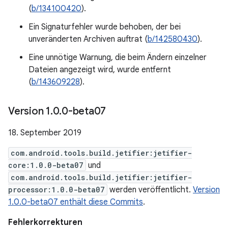
(
b/134100420
).
Ein Signaturfehler wurde behoben, der bei
unveränderten Archiven auftrat (
b/142580430
).
Eine unnötige Warnung, die beim Ändern einzelner
Dateien angezeigt wird, wurde entfernt
(
b/143609228
).
Version 1
.
0
.
0-beta07
18. September 2019
com.android.tools.build.jetifier:jetifier-
core:1.0.0-beta07
und
com.android.tools.build.jetifier:jetifier-
processor:1.0.0-beta07
werden veröffentlicht.
Version
1.0.0-beta07 enthält diese Commits
.
Fehlerkorrekturen