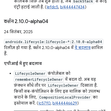
कॉलबैक सिर्फ़ तब शुरू होता है, जब
backStack
से कोई
एंट्री हटाई जाती है. (
Iefdc5
,
b/444447434
)
वर्शन 2
.
10
.
0-alpha04
24 सितंबर, 2025
androidx.lifecycle:lifecycle-*:2.10.0-alpha04
रिलीज़ हो गया है. वर्शन 2.10.0-alpha04 में
ये बदलाव
शामिल
हैं.
एपीआई में हुए बदलाव
LifecycleOwner
कंपोज़ेबल को
rememberLifecycleOwner
में बदल दो. अब यह
फ़ंक्शन सीधे तौर पर
LifecycleOwner
दिखाता है.
किसी सब-कंपोज़िशन के लिए इस मालिक को उपलब्ध
कराने के लिए,
CompositionLocalProvider
का
इस्तेमाल करें. (
Ic57f0
,
b/444446629
)