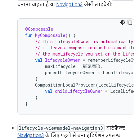
बनाना चाहता है या
Navigation3
जैसी लाइब्रेरी:
@Composable
fun
MyComposable
()
{
// This LifecycleOwner is automatically m
// it leaves composition and its maxLifec
// the maxLifecycle you set or the Lifecy
val
lifecycleOwner
=
rememberLifecycleOwn
maxLifecycle
=
RESUMED
,
parentLifecycleOwner
=
LocalLifecycle
)
CompositionLocalProvider
(
LocalLifecycleOw
val
childLifecycleOwner
=
LocalLifecy
}
}
lifecycle-viewmodel-navigation3
आर्टफ़ैक्ट,
Navigation3
के लिए पहले से बना इंटिग्रेशन उपलब्ध