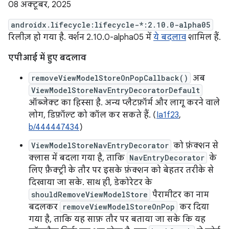
08 अक्टूबर, 2025
androidx.lifecycle:lifecycle-*:2.10.0-alpha05
रिलीज़ हो गया है. वर्शन 2.10.0-alpha05 में
ये बदलाव
शामिल हैं.
एपीआई में हुए बदलाव
removeViewModelStoreOnPopCallback()
अब
ViewModelStoreNavEntryDecoratorDefault
ऑब्जेक्ट का हिस्सा है. अन्य प्लैटफ़ॉर्म और लागू करने वाले
लोग, डिफ़ॉल्ट को कॉल कर सकते हैं. (
Ia1f23
,
b/444447434
)
ViewModelStoreNavEntryDecorator
को फ़ंक्शन से
क्लास में बदला गया है, ताकि
NavEntryDecorator
के
लिए फ़ैक्ट्री के तौर पर इसके फ़ंक्शन को बेहतर तरीके से
दिखाया जा सके. साथ ही, डेकोरेटर के
shouldRemoveViewModelStore
पैरामीटर का नाम
बदलकर
removeViewModelStoreOnPop
कर दिया
गया है, ताकि यह साफ़ तौर पर बताया जा सके कि यह