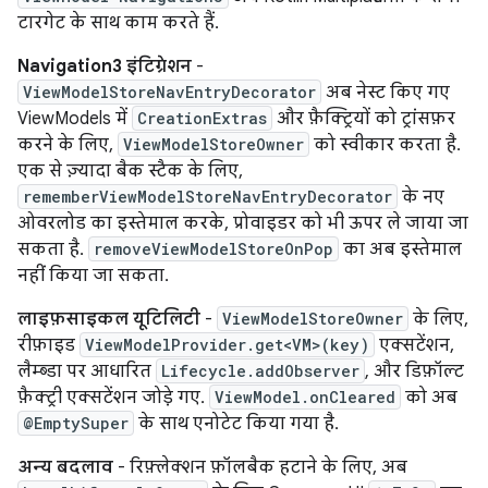
टारगेट के साथ काम करते हैं.
Navigation3 इंटिग्रेशन
-
ViewModelStoreNavEntryDecorator
अब नेस्ट किए गए
ViewModels में
CreationExtras
और फ़ैक्ट्रियों को ट्रांसफ़र
करने के लिए,
ViewModelStoreOwner
को स्वीकार करता है.
एक से ज़्यादा बैक स्टैक के लिए,
rememberViewModelStoreNavEntryDecorator
के नए
ओवरलोड का इस्तेमाल करके, प्रोवाइडर को भी ऊपर ले जाया जा
सकता है.
removeViewModelStoreOnPop
का अब इस्तेमाल
नहीं किया जा सकता.
लाइफ़साइकल यूटिलिटी
-
ViewModelStoreOwner
के लिए,
रीफ़ाइड
ViewModelProvider.get<VM>(key)
एक्सटेंशन,
लैम्ब्डा पर आधारित
Lifecycle.addObserver
, और डिफ़ॉल्ट
फ़ैक्ट्री एक्सटेंशन जोड़े गए.
ViewModel.onCleared
को अब
@EmptySuper
के साथ एनोटेट किया गया है.
अन्य बदलाव
- रिफ़्लेक्शन फ़ॉलबैक हटाने के लिए, अब