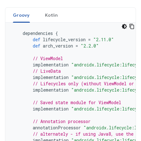
Groovy
Kotlin
dependencies
{
def
lifecycle_version
=
"2.11.0"
def
arch_version
=
"2.2.0"
// ViewModel
implementation
"androidx.lifecycle:lifecyc
// LiveData
implementation
"androidx.lifecycle:lifecyc
// Lifecycles only (without ViewModel or L
implementation
"androidx.lifecycle:lifecyc
// Saved state module for ViewModel
implementation
"androidx.lifecycle:lifecyc
// Annotation processor
annotationProcessor
"androidx.lifecycle:li
// alternately - if using Java8, use the f
implementation
"androidx.lifecycle:lifecyc