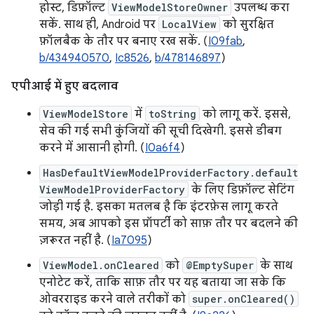
होस्ट, डिफ़ॉल्ट
ViewModelStoreOwner
उपलब्ध करा
सकें. साथ ही, Android पर
LocalView
को सुरक्षित
फ़ॉलबैक के तौर पर बनाए रख सकें. (
I09fab
,
b/434940570
,
Ic8526
,
b/478146897
)
एपीआई में हुए बदलाव
ViewModelStore
में
toString
को लागू करें. इससे,
सेव की गई सभी कुंजियों की सूची दिखेगी. इससे डीबग
करने में आसानी होगी. (
I0a6f4
)
HasDefaultViewModelProviderFactory.default
ViewModelProviderFactory
के लिए डिफ़ॉल्ट सेटिंग
जोड़ी गई है. इसका मतलब है कि इंटरफ़ेस लागू करते
समय, अब आपको इस प्रॉपर्टी को साफ़ तौर पर बदलने की
ज़रूरत नहीं है. (
Ia7095
)
ViewModel.onCleared
को
@EmptySuper
के साथ
एनोटेट करें, ताकि साफ़ तौर पर यह बताया जा सके कि
ओवरराइड करने वाले तरीकों को
super.onCleared()