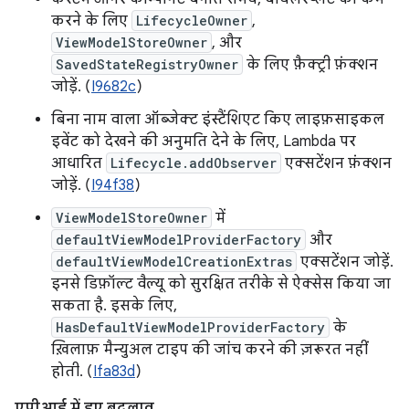
करने के लिए
LifecycleOwner
,
ViewModelStoreOwner
, और
SavedStateRegistryOwner
के लिए फ़ैक्ट्री फ़ंक्शन
जोड़ें. (
I9682c
)
बिना नाम वाला ऑब्जेक्ट इंस्टैंशिएट किए लाइफ़साइकल
इवेंट को देखने की अनुमति देने के लिए, Lambda पर
आधारित
Lifecycle.addObserver
एक्सटेंशन फ़ंक्शन
जोड़ें. (
I94f38
)
ViewModelStoreOwner
में
defaultViewModelProviderFactory
और
defaultViewModelCreationExtras
एक्सटेंशन जोड़ें.
इनसे डिफ़ॉल्ट वैल्यू को सुरक्षित तरीके से ऐक्सेस किया जा
सकता है. इसके लिए,
HasDefaultViewModelProviderFactory
के
ख़िलाफ़ मैन्युअल टाइप की जांच करने की ज़रूरत नहीं
होती. (
Ifa83d
)
एपीआई में हुए बदलाव