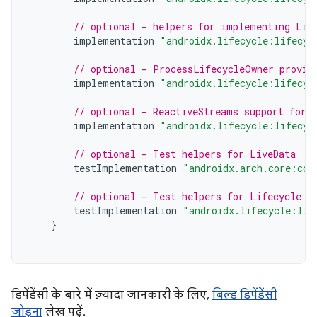
// optional - helpers for implementing Lif
implementation
"androidx.lifecycle:lifecyc
// optional - ProcessLifecycleOwner provid
implementation
"androidx.lifecycle:lifecyc
// optional - ReactiveStreams support for 
implementation
"androidx.lifecycle:lifecyc
// optional - Test helpers for LiveData
testImplementation
"androidx.arch.core:cor
// optional - Test helpers for Lifecycle r
testImplementation
"androidx.lifecycle:lif
}
डिपेंडेंसी के बारे में ज़्यादा जानकारी के लिए,
बिल्ड डिपेंडेंसी
जोड़ना
लेख पढ़ें.