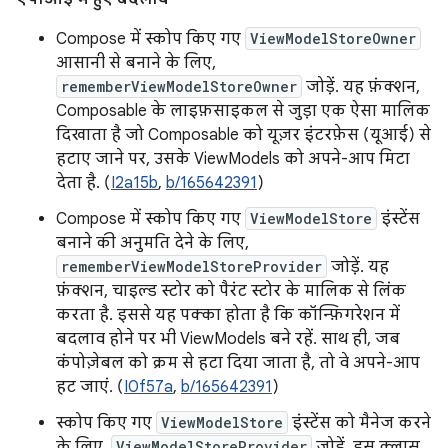
Compose में स्कोप किए गए
ViewModelStoreOwner
आसानी से बनाने के लिए,
rememberViewModelStoreOwner
जोड़ें. यह फ़ंक्शन,
Composable के लाइफ़साइकल से जुड़ा एक ऐसा मालिक
दिखाता है जो Composable को यूज़र इंटरफ़ेस (यूआई) से
हटाए जाने पर, उसके ViewModels को अपने-आप मिटा
देता है. (
I2a15b
,
b/165642391
)
Compose में स्कोप किए गए
ViewModelStore
इंस्टेंस
बनाने की अनुमति देने के लिए,
rememberViewModelStoreProvider
जोड़ें. यह
फ़ंक्शन, चाइल्ड स्टोर को पैरंट स्टोर के मालिक से लिंक
करता है. इससे यह पक्का होता है कि कॉन्फ़िगरेशन में
बदलाव होने पर भी ViewModels बने रहें. साथ ही, जब
कंपोज़ेबल को क्रम से हटा दिया जाता है, तो वे अपने-आप
हट जाएं. (
I0f57a
,
b/165642391
)
स्कोप किए गए
ViewModelStore
इंस्टेंस को मैनेज करने
के लिए,
ViewModelStoreProvider
जोड़ें. इस क्लास