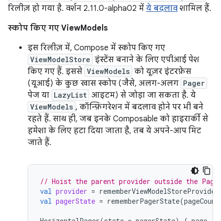
रिलीज़ हो गया है. वर्शन 2.11.0-alpha02 में
ये बदलाव
शामिल हैं.
स्कोप किए गए ViewModels
इस रिलीज़ में, Compose में स्कोप किए गए
ViewModelStore
इंस्टेंस बनाने के लिए एपीआई पेश
किए गए हैं. इससे
ViewModels
को यूज़र इंटरफ़ेस
(यूआई) के कुछ खास स्कोप (जैसे, अलग-अलग
Pager
पेज या
LazyList
आइटम) से जोड़ा जा सकता है. ये
ViewModels
, कॉन्फ़िगरेशन में बदलाव होने पर भी बने
रहते हैं. साथ ही, जब इनके Composable को हाइरार्की से
हमेशा के लिए हटा दिया जाता है, तब ये अपने-आप मिट
जाते हैं.
// Hoist the parent provider outside the Page
val
provider
=
rememberViewModelStoreProvider
val
pagerState
=
rememberPagerState
(
pageCount
HorizontalPager
(
state
=
pagerState
)
{
page
-