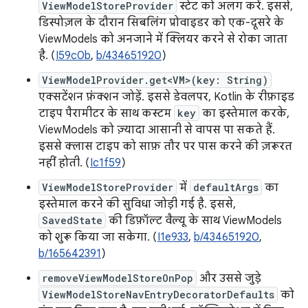
ViewModelStoreProvider
स्टेट को अलग करें. इससे,
डिस्पोज़ल के दौरान सिबलिंग प्रोवाइडर को एक-दूसरे के
ViewModels को अनजाने में क्लियर करने से रोका जाता
है. (
I59c0b
,
b/434651920
)
ViewModelProvider.get<VM>(key: String)
एक्सटेंशन फ़ंक्शन जोड़ें. इससे डेवलपर, Kotlin के रीफ़ाइड
टाइप पैरामीटर के साथ कस्टम
key
का इस्तेमाल करके,
ViewModels को ज़्यादा आसानी से वापस पा सकते हैं.
इससे क्लास टाइप को साफ़ तौर पर पास करने की ज़रूरत
नहीं होती. (
Ic1f59
)
ViewModelStoreProvider
में
defaultArgs
का
इस्तेमाल करने की सुविधा जोड़ी गई है. इससे,
SavedState
की डिफ़ॉल्ट वैल्यू के साथ ViewModels
को शुरू किया जा सकेगा. (
I1e933
,
b/434651920
,
b/165642391
)
removeViewModelStoreOnPop
और उससे जुड़े
ViewModelStoreNavEntryDecoratorDefaults
को