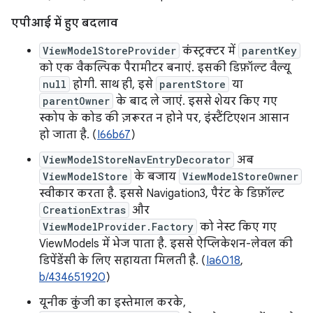
एपीआई में हुए बदलाव
ViewModelStoreProvider
कंस्ट्रक्टर में
parentKey
को एक वैकल्पिक पैरामीटर बनाएं. इसकी डिफ़ॉल्ट वैल्यू
null
होगी. साथ ही, इसे
parentStore
या
parentOwner
के बाद ले जाएं. इससे शेयर किए गए
स्कोप के कोड की ज़रूरत न होने पर, इंस्टैंटिएशन आसान
हो जाता है. (
I66b67
)
ViewModelStoreNavEntryDecorator
अब
ViewModelStore
के बजाय
ViewModelStoreOwner
स्वीकार करता है. इससे Navigation3, पैरंट के डिफ़ॉल्ट
CreationExtras
और
ViewModelProvider.Factory
को नेस्ट किए गए
ViewModels में भेज पाता है. इससे ऐप्लिकेशन-लेवल की
डिपेंडेंसी के लिए सहायता मिलती है. (
Ia6018
,
b/434651920
)
यूनीक कुंजी का इस्तेमाल करके,