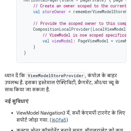
// Create an owner scoped to the current 
val
storeOwner
=
rememberViewModelStoreOw
// Provide the scoped owner to this compo
CompositionLocalProvider
(
LocalViewModelSt
// ViewModel is now scoped specifical
val
viewModel
:
PageViewModel
=
viewMo
}
}
ध्यान दें कि
ViewModelStoreProvider
, कंपोज़ के बाहर
उपलब्ध है. इसका इस्तेमाल ऐक्टिविटी, फ़्रैगमेंट, और/या व्यू के
साथ किया जा सकता है.
नई सुविधाएं
ViewModel Navigation3 में, सभी केएमपी टारगेट के लिए
सपोर्ट जोड़ा गया. (
I60fa5
)
कस्टम ओनर कॉम्पोनेंट बनाते समय, बॉयलरप्लेट को कम