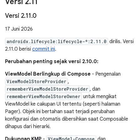
Versi 2
.
11
Versi 2
.
11
.
0
17 Juni 2026
androidx.lifecycle:lifecycle-*:2.11.0
dirilis. Versi
2.11.0 berisi
commit ini
.
Perubahan penting sejak versi 2.10.0:
ViewModel Berlingkup di Compose
- Pengenalan
ViewModelStoreProvider
,
rememberViewModelStoreProvider
, dan
rememberViewModelStoreOwner
untuk mengikat
ViewModel ke cakupan UI tertentu (seperti halaman
Pager). Objek ini bertahan saat terjadi perubahan
konfigurasi dan otomatis dibersihkan saat Composable
dihapus dari hierarki.
Dukungan KMP
-
ViewModel-Compose
dan