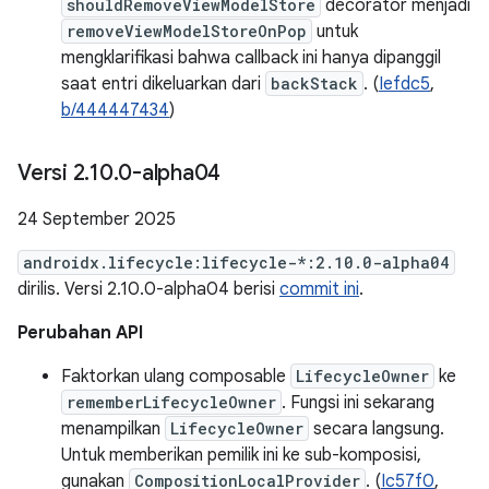
shouldRemoveViewModelStore
decorator menjadi
removeViewModelStoreOnPop
untuk
mengklarifikasi bahwa callback ini hanya dipanggil
saat entri dikeluarkan dari
backStack
. (
Iefdc5
,
b/444447434
)
Versi 2
.
10
.
0-alpha04
24 September 2025
androidx.lifecycle:lifecycle-*:2.10.0-alpha04
dirilis. Versi 2.10.0-alpha04 berisi
commit ini
.
Perubahan API
Faktorkan ulang composable
LifecycleOwner
ke
rememberLifecycleOwner
. Fungsi ini sekarang
menampilkan
LifecycleOwner
secara langsung.
Untuk memberikan pemilik ini ke sub-komposisi,
gunakan
CompositionLocalProvider
. (
Ic57f0
,