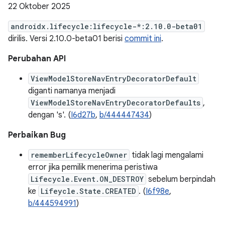
22 Oktober 2025
androidx.lifecycle:lifecycle-*:2.10.0-beta01
dirilis. Versi 2.10.0-beta01 berisi
commit ini
.
Perubahan API
ViewModelStoreNavEntryDecoratorDefault
diganti namanya menjadi
ViewModelStoreNavEntryDecoratorDefaults
,
dengan 's'. (
I6d27b
,
b/444447434
)
Perbaikan Bug
rememberLifecycleOwner
tidak lagi mengalami
error jika pemilik menerima peristiwa
Lifecycle.Event.ON_DESTROY
sebelum berpindah
ke
Lifeycle.State.CREATED
. (
I6f98e
,
b/444594991
)