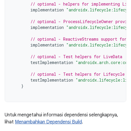
// optional - helpers for implementing Lif
implementation
"androidx.lifecycle:lifecyc
// optional - ProcessLifecycleOwner provid
implementation
"androidx.lifecycle:lifecyc
// optional - ReactiveStreams support for 
implementation
"androidx.lifecycle:lifecyc
// optional - Test helpers for LiveData
testImplementation
"androidx.arch.core:cor
// optional - Test helpers for Lifecycle r
testImplementation
"androidx.lifecycle:lif
}
Untuk mengetahui informasi dependensi selengkapnya,
lihat
Menambahkan Dependensi Build
.