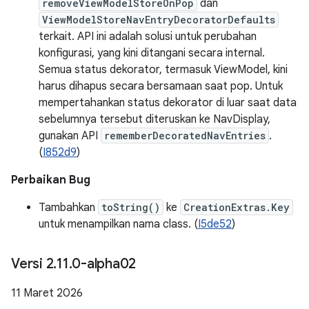
removeViewModelStoreOnPop
dan
ViewModelStoreNavEntryDecoratorDefaults
terkait. API ini adalah solusi untuk perubahan
konfigurasi, yang kini ditangani secara internal.
Semua status dekorator, termasuk ViewModel, kini
harus dihapus secara bersamaan saat pop. Untuk
mempertahankan status dekorator di luar saat data
sebelumnya tersebut diteruskan ke NavDisplay,
gunakan API
rememberDecoratedNavEntries
.
(
I852d9
)
Perbaikan Bug
Tambahkan
toString()
ke
CreationExtras.Key
untuk menampilkan nama class. (
I5de52
)
Versi 2
.
11
.
0-alpha02
11 Maret 2026