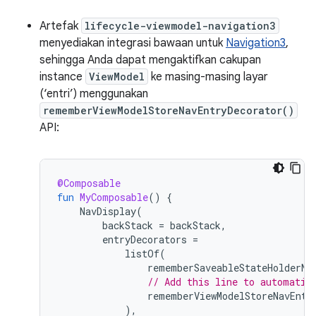
Artefak
lifecycle-viewmodel-navigation3
menyediakan integrasi bawaan untuk
Navigation3
,
sehingga Anda dapat mengaktifkan cakupan
instance
ViewModel
ke masing-masing layar
(‘entri’) menggunakan
rememberViewModelStoreNavEntryDecorator()
API:
@Composable
fun
MyComposable
()
{
NavDisplay
(
backStack
=
backStack
,
entryDecorators
=
listOf
(
rememberSaveableStateHolderNa
// Add this line to automatic
rememberViewModelStoreNavEntr
),