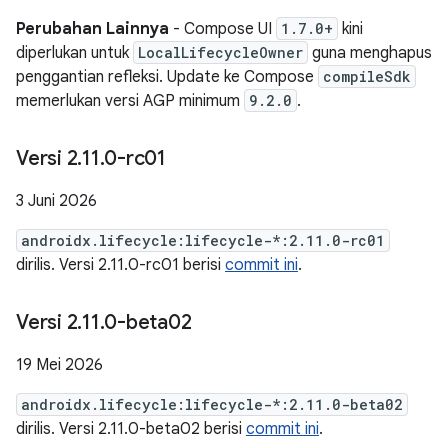
Perubahan Lainnya
- Compose UI
1.7.0+
kini
diperlukan untuk
LocalLifecycleOwner
guna menghapus
penggantian refleksi. Update ke Compose
compileSdk
memerlukan versi AGP minimum
9.2.0
.
Versi 2
.
11
.
0-rc01
3 Juni 2026
androidx.lifecycle:lifecycle-*:2.11.0-rc01
dirilis. Versi 2.11.0-rc01 berisi
commit ini
.
Versi 2
.
11
.
0-beta02
19 Mei 2026
androidx.lifecycle:lifecycle-*:2.11.0-beta02
dirilis. Versi 2.11.0-beta02 berisi
commit ini
.