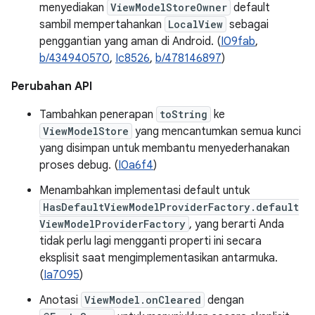
menyediakan
ViewModelStoreOwner
default
sambil mempertahankan
LocalView
sebagai
penggantian yang aman di Android. (
I09fab
,
b/434940570
,
Ic8526
,
b/478146897
)
Perubahan API
Tambahkan penerapan
toString
ke
ViewModelStore
yang mencantumkan semua kunci
yang disimpan untuk membantu menyederhanakan
proses debug. (
I0a6f4
)
Menambahkan implementasi default untuk
HasDefaultViewModelProviderFactory.default
ViewModelProviderFactory
, yang berarti Anda
tidak perlu lagi mengganti properti ini secara
eksplisit saat mengimplementasikan antarmuka.
(
Ia7095
)
Anotasi
ViewModel.onCleared
dengan