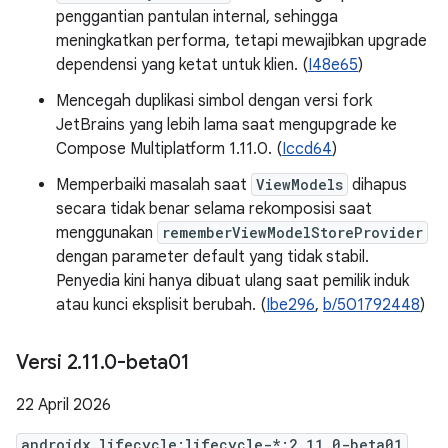
penggantian pantulan internal, sehingga
meningkatkan performa, tetapi mewajibkan upgrade
dependensi yang ketat untuk klien. (
I48e65
)
Mencegah duplikasi simbol dengan versi fork
JetBrains yang lebih lama saat mengupgrade ke
Compose Multiplatform 1.11.0. (
Iccd64
)
Memperbaiki masalah saat
ViewModels
dihapus
secara tidak benar selama rekomposisi saat
menggunakan
rememberViewModelStoreProvider
dengan parameter default yang tidak stabil.
Penyedia kini hanya dibuat ulang saat pemilik induk
atau kunci eksplisit berubah. (
Ibe296
,
b/501792448
)
Versi 2
.
11
.
0-beta01
22 April 2026
androidx.lifecycle:lifecycle-*:2.11.0-beta01