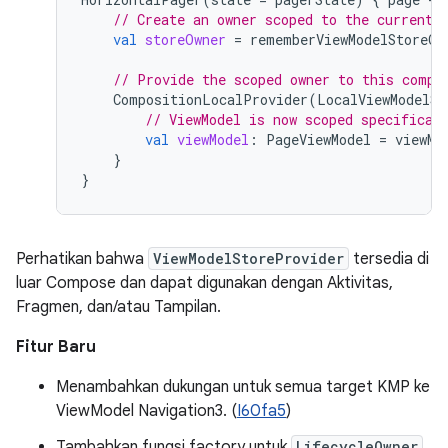
// Create an owner scoped to the current 
val
storeOwner
=
rememberViewModelStoreOw
// Provide the scoped owner to this compo
CompositionLocalProvider
(
LocalViewModelSt
// ViewModel is now scoped specifical
val
viewModel
:
PageViewModel
=
viewMo
}
}
Perhatikan bahwa
ViewModelStoreProvider
tersedia di
luar Compose dan dapat digunakan dengan Aktivitas,
Fragmen, dan/atau Tampilan.
Fitur Baru
Menambahkan dukungan untuk semua target KMP ke
ViewModel Navigation3. (
I60fa5
)
Tambahkan fungsi factory untuk
LifecycleOwner
,