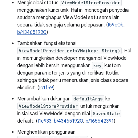
Mengisolasi status
ViewModelStoreProvider
menggunakan kunci unik. Hal ini mencegah penyedia
saudara menghapus ViewModel satu sama lain
secara tidak sengaja selama pelepasan. (
I59c0b
,
b/434651920
)
Tambahkan fungsi ekstensi
ViewModelProvider.get<VM>(key: String)
. Hal
ini memungkinkan developer mengambil ViewModel
dengan lebih bersih menggunakan
key
kustom
dengan parameter jenis yang di-reifikasi Kotlin,
sehingga tidak perlu meneruskan jenis class secara
eksplisit. (
Ic1f59
)
Menambahkan dukungan
defaultArgs
ke
ViewModelStoreProvider
untuk mengizinkan
inisialisasi ViewModel dengan nilai
SavedState
default. (
I1e933
,
b/434651920
,
b/165642391
)
Menghentikan penggunaan