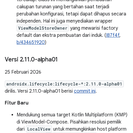
cakupan turunan yang bertahan saat terjadi
perubahan konfigurasi, tetapi dapat dihapus secara
independen. Hal ini juga menyediakan wrapper
ViewModelStoreOwner
yang mewarisi factory
default dan ekstra pembuatan dari induk. (
I87f4f
,
b/434651920
)
Versi 2
.
11
.
0-alpha01
25 Februari 2026
androidx.lifecycle:lifecycle-*:2.11.0-alpha01
dirilis. Versi 2.11.0-alpha01 berisi
commit ini
.
Fitur Baru
Mendukung semua target Kotlin Multiplatform (KMP)
di ViewModel-Compose. Pisahkan resolusi pemilik
dari
LocalView
untuk memungkinkan host platform