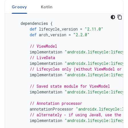
Groovy
Kotlin
dependencies
{
def
lifecycle_version
=
"2.11.0"
def
arch_version
=
"2.2.0"
// ViewModel
implementation
"androidx.lifecycle:lifecyc
// LiveData
implementation
"androidx.lifecycle:lifecyc
// Lifecycles only (without ViewModel or L
implementation
"androidx.lifecycle:lifecyc
// Saved state module for ViewModel
implementation
"androidx.lifecycle:lifecyc
// Annotation processor
annotationProcessor
"androidx.lifecycle:li
// alternately - if using Java8, use the f
implementation
"androidx.lifecycle:lifecyc