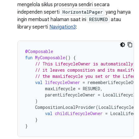
mengelola siklus prosesnya sendiri secara
independen seperti
HorizontalPager
yang hanya
ingin membuat halaman saat ini
RESUMED
atau
library seperti
Navigation3
:
@Composable
fun
MyComposable
()
{
// This LifecycleOwner is automatically m
// it leaves composition and its maxLifec
// the maxLifecycle you set or the Lifecy
val
lifecycleOwner
=
rememberLifecycleOwn
maxLifecycle
=
RESUMED
,
parentLifecycleOwner
=
LocalLifecycle
)
CompositionLocalProvider
(
LocalLifecycleOw
val
childLifecycleOwner
=
LocalLifecy
}
}