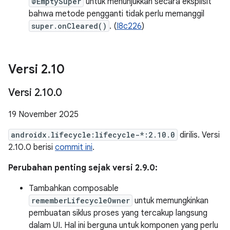
@EmptySuper
untuk menunjukkan secara eksplisit
bahwa metode pengganti tidak perlu memanggil
super.onCleared()
. (
I8c226
)
Versi 2
.
10
Versi 2
.
10
.
0
19 November 2025
androidx.lifecycle:lifecycle-*:2.10.0
dirilis. Versi
2.10.0 berisi
commit ini
.
Perubahan penting sejak versi 2.9.0:
Tambahkan composable
rememberLifecycleOwner
untuk memungkinkan
pembuatan siklus proses yang tercakup langsung
dalam UI. Hal ini berguna untuk komponen yang perlu