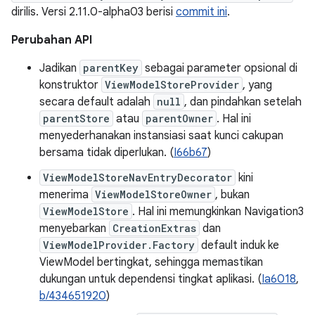
dirilis. Versi 2.11.0-alpha03 berisi
commit ini
.
Perubahan API
Jadikan
parentKey
sebagai parameter opsional di
konstruktor
ViewModelStoreProvider
, yang
secara default adalah
null
, dan pindahkan setelah
parentStore
atau
parentOwner
. Hal ini
menyederhanakan instansiasi saat kunci cakupan
bersama tidak diperlukan. (
I66b67
)
ViewModelStoreNavEntryDecorator
kini
menerima
ViewModelStoreOwner
, bukan
ViewModelStore
. Hal ini memungkinkan Navigation3
menyebarkan
CreationExtras
dan
ViewModelProvider.Factory
default induk ke
ViewModel bertingkat, sehingga memastikan
dukungan untuk dependensi tingkat aplikasi. (
Ia6018
,
b/434651920
)