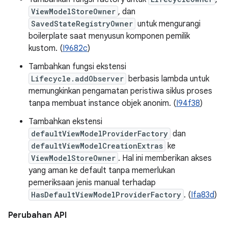
ViewModelStoreOwner
, dan
SavedStateRegistryOwner
untuk mengurangi
boilerplate saat menyusun komponen pemilik
kustom. (
I9682c
)
Tambahkan fungsi ekstensi
Lifecycle.addObserver
berbasis lambda untuk
memungkinkan pengamatan peristiwa siklus proses
tanpa membuat instance objek anonim. (
I94f38
)
Tambahkan ekstensi
defaultViewModelProviderFactory
dan
defaultViewModelCreationExtras
ke
ViewModelStoreOwner
. Hal ini memberikan akses
yang aman ke default tanpa memerlukan
pemeriksaan jenis manual terhadap
HasDefaultViewModelProviderFactory
. (
Ifa83d
)
Perubahan API