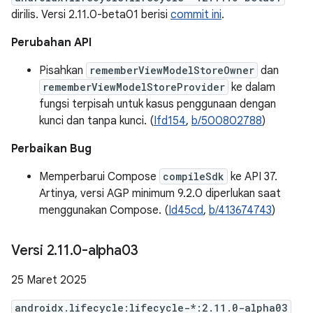
dirilis. Versi 2.11.0-beta01 berisi
commit ini
.
Perubahan API
Pisahkan
rememberViewModelStoreOwner
dan
rememberViewModelStoreProvider
ke dalam
fungsi terpisah untuk kasus penggunaan dengan
kunci dan tanpa kunci. (
Ifd154
,
b/500802788
)
Perbaikan Bug
Memperbarui Compose
compileSdk
ke API 37.
Artinya, versi AGP minimum 9.2.0 diperlukan saat
menggunakan Compose. (
Id45cd
,
b/413674743
)
Versi 2
.
11
.
0-alpha03
25 Maret 2025
androidx.lifecycle:lifecycle-*:2.11.0-alpha03