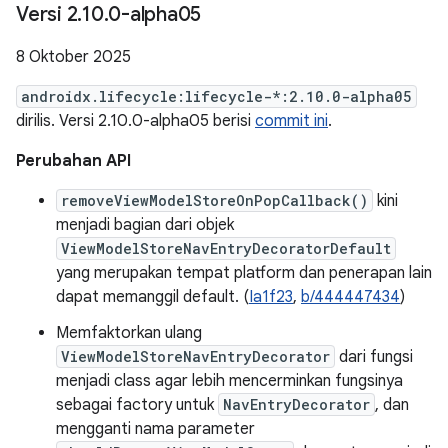
Versi 2
.
10
.
0-alpha05
8 Oktober 2025
androidx.lifecycle:lifecycle-*:2.10.0-alpha05
dirilis. Versi 2.10.0-alpha05 berisi
commit ini
.
Perubahan API
removeViewModelStoreOnPopCallback()
kini
menjadi bagian dari objek
ViewModelStoreNavEntryDecoratorDefault
yang merupakan tempat platform dan penerapan lain
dapat memanggil default. (
Ia1f23
,
b/444447434
)
Memfaktorkan ulang
ViewModelStoreNavEntryDecorator
dari fungsi
menjadi class agar lebih mencerminkan fungsinya
sebagai factory untuk
NavEntryDecorator
, dan
mengganti nama parameter