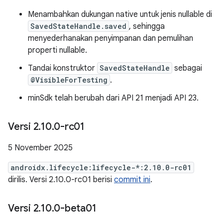
Menambahkan dukungan native untuk jenis nullable di
SavedStateHandle.saved
, sehingga
menyederhanakan penyimpanan dan pemulihan
properti nullable.
Tandai konstruktor
SavedStateHandle
sebagai
@VisibleForTesting
.
minSdk telah berubah dari API 21 menjadi API 23.
Versi 2
.
10
.
0-rc01
5 November 2025
androidx.lifecycle:lifecycle-*:2.10.0-rc01
dirilis. Versi 2.10.0-rc01 berisi
commit ini
.
Versi 2
.
10
.
0-beta01