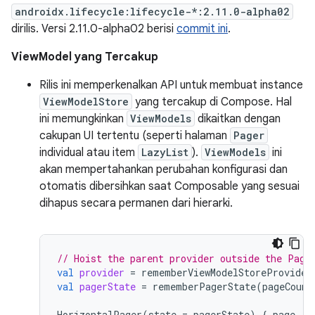
androidx.lifecycle:lifecycle-*:2.11.0-alpha02
dirilis. Versi 2.11.0-alpha02 berisi
commit ini
.
ViewModel yang Tercakup
Rilis ini memperkenalkan API untuk membuat instance
ViewModelStore
yang tercakup di Compose. Hal
ini memungkinkan
ViewModels
dikaitkan dengan
cakupan UI tertentu (seperti halaman
Pager
individual atau item
LazyList
).
ViewModels
ini
akan mempertahankan perubahan konfigurasi dan
otomatis dibersihkan saat Composable yang sesuai
dihapus secara permanen dari hierarki.
// Hoist the parent provider outside the Page
val
provider
=
rememberViewModelStoreProvider
val
pagerState
=
rememberPagerState
(
pageCount
HorizontalPager
(
state
=
pagerState
)
{
page
-