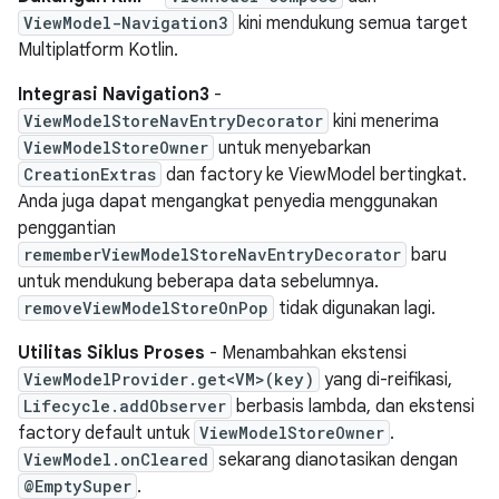
ViewModel-Navigation3
kini mendukung semua target
Multiplatform Kotlin.
Integrasi Navigation3
-
ViewModelStoreNavEntryDecorator
kini menerima
ViewModelStoreOwner
untuk menyebarkan
CreationExtras
dan factory ke ViewModel bertingkat.
Anda juga dapat mengangkat penyedia menggunakan
penggantian
rememberViewModelStoreNavEntryDecorator
baru
untuk mendukung beberapa data sebelumnya.
removeViewModelStoreOnPop
tidak digunakan lagi.
Utilitas Siklus Proses
- Menambahkan ekstensi
ViewModelProvider.get<VM>(key)
yang di-reifikasi,
Lifecycle.addObserver
berbasis lambda, dan ekstensi
factory default untuk
ViewModelStoreOwner
.
ViewModel.onCleared
sekarang dianotasikan dengan
@EmptySuper
.