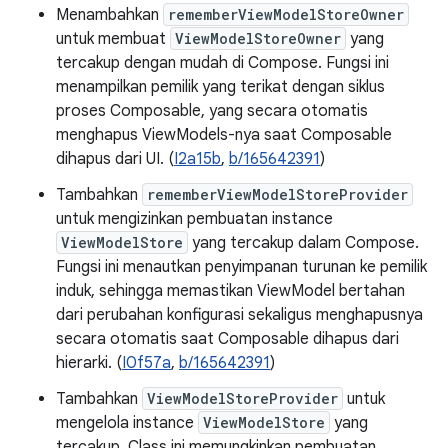
Menambahkan
rememberViewModelStoreOwner
untuk membuat
ViewModelStoreOwner
yang
tercakup dengan mudah di Compose. Fungsi ini
menampilkan pemilik yang terikat dengan siklus
proses Composable, yang secara otomatis
menghapus ViewModels-nya saat Composable
dihapus dari UI. (
I2a15b
,
b/165642391
)
Tambahkan
rememberViewModelStoreProvider
untuk mengizinkan pembuatan instance
ViewModelStore
yang tercakup dalam Compose.
Fungsi ini menautkan penyimpanan turunan ke pemilik
induk, sehingga memastikan ViewModel bertahan
dari perubahan konfigurasi sekaligus menghapusnya
secara otomatis saat Composable dihapus dari
hierarki. (
I0f57a
,
b/165642391
)
Tambahkan
ViewModelStoreProvider
untuk
mengelola instance
ViewModelStore
yang
tercakup. Class ini memungkinkan pembuatan