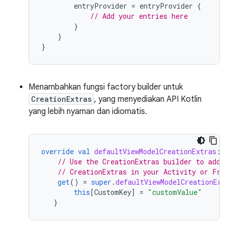
entryProvider
=
entryProvider
{
// Add your entries here
}
}
}
Menambahkan fungsi factory builder untuk
CreationExtras
, yang menyediakan API Kotlin
yang lebih nyaman dan idiomatis.
override
val
defaultViewModelCreationExtras
:
// Use the CreationExtras builder to add 
// CreationExtras in your Activity or Fra
get
()
=
super
.
defaultViewModelCreationExt
this
[
CustomKey
]
=
"customValue"
}