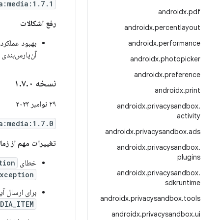
a:media:1.7.1
androidx
.
pdf
رفع اشکالات
androidx
.
percentlayout
بهبود عملکرد
androidx
.
performance
آن‌پارس‌بندی
androidx
.
photopicker
androidx
.
preference
نسخه ۱
۰
.
۷
.
androidx
.
print
۲۹ نوامبر ۲۰۲۳
androidx
.
privacysandbox
.
activity
a:media:1.7.0
androidx
.
privacysandbox
.
ads
تغییرات مهم از زمان ۶.۰
androidx
.
privacysandbox
.
plugins
خطای
tion
androidx
.
privacysandbox
.
xception
sdkruntime
برای ارسال آیتم رسانه‌ای tes
androidx
.
privacysandbox
.
tools
DIA_ITEM
androidx
.
privacysandbox
.
ui