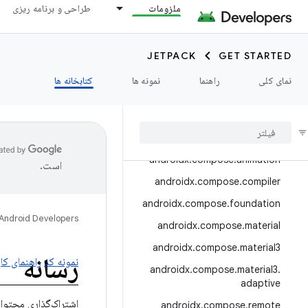
androidx.camera.media3
ملزومات
طراحی و برنامه ریزی
androidx.camera.viewfinder
androidx.car
JETPACK
GET STARTED
androidx.car.app
نمای کلی
راهنما
نمونه ها
کتابخانه ها
androidx.cardview
androidx
.
collection
androidx
.
compose
androidx
.
compose
.
animation
است.
androidx
.
compose
.
compiler
androidx
.
compose
.
foundation
Android Developers
androidx
.
compose
.
material
androidx
.
compose
.
material3
رسانه
نمونه کد
راهنمای کار
androidx
.
compose
.
material3
.
adaptive
اشتراک‌گذاری محتوا و 
androidx
.
compose
.
remote