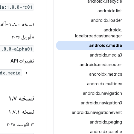
androidx
.
lifecycle
ia:1.8.0-rc01
androidx
.
lint
androidx
.
loader
نسخه ۱
۰-آلفا۰۱
.
۸
.
androidx
.
localbroadcastmanager
۸ آوریل ۲۰۲۶
androidx
.
media
1.8.0-alpha01
androidx
.
media3
تغییرات API
androidx
.
mediarouter
dx.media
androidx
.
metrics
androidx
.
multidex
androidx
.
navigation
نسخه ۱
۷
.
androidx
.
navigation3
نسخه ۱
۱
.
۷
.
androidx
.
navigationevent
androidx
.
paging
۱۳ آگوست ۲۰۲۵
androidx
.
palette