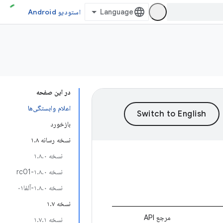
استودیو Android
در این صفحه
اعلام وابستگی‌ها
بازخورد
نسخه رسانه ۱.۸
نسخه ۱.۸.۰
نسخه ۱.۸.۰-rc01
نسخه ۱.۸.۰-آلفا۰۱
نسخه ۱.۷
مرجع API
نسخه ۱.۷.۱