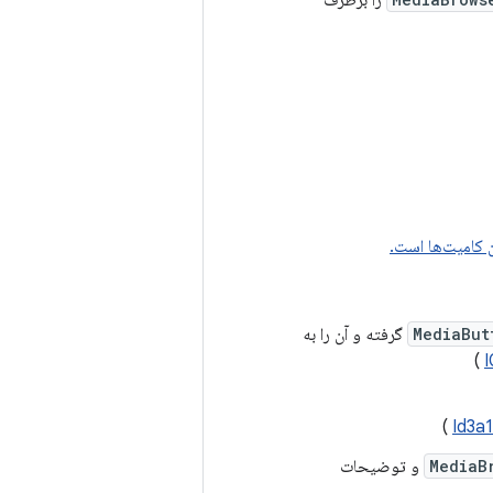
را برطرف
MediaBut
گرفته و آن را به
)
)
Id3a1
MediaB
و توضیحات