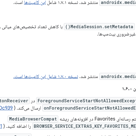
androidx.medi
منتشر شد. نسخه ۱.۷.۱ شامل
این کامیت‌ها
است.
MediaSession.setMetadata()
با کاهش تعداد تخصیص‌های میانی و
 غیرضروری بیت‌مپ‌ها.
androidx.medi
منتشر شد.
نسخه ۱.۷.۰ شامل این کامیت‌ها است.
۱.
ForegroundServiceStartNotAllowedExcep
در
tonReceiver
onForegroundServiceStartNotAllowedE
ارسال می‌کند. (
I0c939
Favori در افزونه‌های ریشه
MediaBrowserCompat
BROWSER_SERVICE_EXTRAS_KEY_FAVORITES_ME
را اضافه کنید. (
1