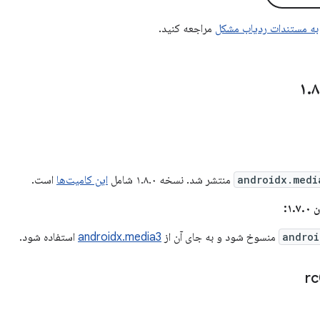
به مستندات ردیاب مشکل
مراجعه کنید.
.
۸
androidx.medi
منتشر شد. نسخه ۱.۸.۰ شامل
این کامیت‌ها
است.
۱:
androi
منسوخ شود و به جای آن از
androidx.media3
استفاده شود.