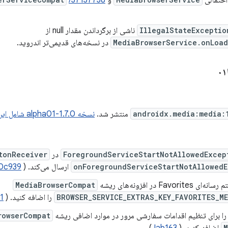
حتمالی
و
/37137738
IllegalStateExceptio
ناشی از برگرداندن مقدار null از
MediaBrowserService.onLoad
در نسخه‌های قدیمی‌تر اندروید.
androidx.media:media:
منتشر شد.
نسخه 1.7.0-alpha01 شامل این کامیت‌ها است.
ForegroundServiceStartNotAllowedExcep
در
tonReceiver
onForegroundServiceStartNotAllowedE
ارسال می‌کند. (
I0c939
Favori در افزونه‌های ریشه
MediaBrowserCompat
BROWSER_SERVICE_EXTRAS_KEY_FAVORITES_ME
را اضافه کنید. (
1
را برای تنظیم اقدامات سفارشی مرور در موارد اضافی ریشه
rowserCompat
M