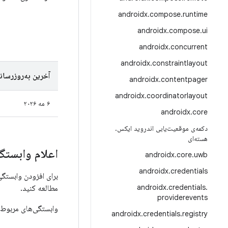
androidx
.
compose
.
runtime
androidx
.
compose
.
ui
androidx
.
concurrent
androidx
.
constraintlayout
آخرین به‌روزرسان
androidx
.
contentpager
androidx
.
coordinatorlayout
۶ مه ۲۰۲۶
androidx
.
core
دکمه‌ی موقعیت‌یابی اندروید ایکس
.
هسته‌ای
اعلام وابستگی
androidx
.
core
.
uwb
androidx
.
credentials
برای افزودن وابستگی به Media، باید مخزن Google Maven را به پروژه خود اضافه کنید. 
androidx
.
credentials
.
مطالعه کنید.
providerevents
وابستگی‌های مربوط 
androidx
.
credentials
.
registry