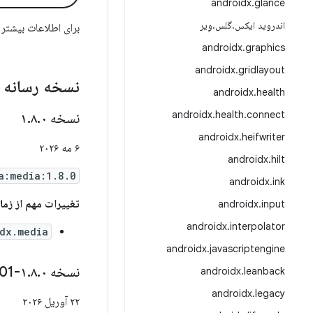
androidx
.
glance
اندروید ایکس
.
گلس
.
وِیر
برای اطلاعات بیشتر
androidx
.
graphics
androidx
.
gridlayout
نسخه رسانه ۱
androidx
.
health
androidx
.
health
.
connect
نسخه ۱
۰
.
۸
.
androidx
.
heifwriter
۶ مه ۲۰۲۶
androidx
.
hilt
a:media:1.8.0
androidx
.
ink
تغییرات مهم از زمان .۷.۰
androidx
.
input
androidx
.
interpolator
dx.media
androidx
.
javascriptengine
نسخه ۱
۰-rc01
.
۸
.
androidx
.
leanback
androidx
.
legacy
۲۲ آوریل ۲۰۲۶