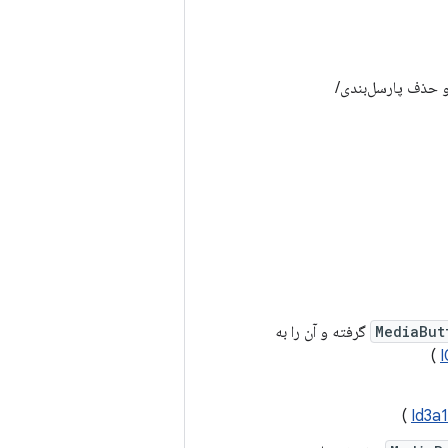
 حذف پارسل‌بندی/
MediaBut
گرفته و آن را به
)
)
Id3a1