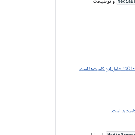
MediaB
و توضیحات
MediaBrows