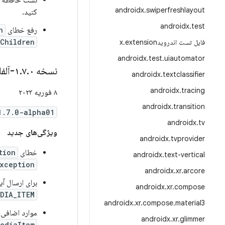
نشت حافظه ا
androidx
.
swiperfreshlayout
کنید.
androidx
.
test
رفع خطای
n
Children
فایل تست اندرویدx
extension
.
androidx
.
test
.
uiautomator
نسخه ۱
۰-آلفا۰۱
.
۷
.
androidx
.
textclassifier
androidx
.
tracing
۸ فوریه ۲۰۲۳
androidx
.
transition
1.7.0-alpha01
androidx
.
tv
ویژگی‌های جدید
androidx
.
tvprovider
خطای
tion
androidx
.
text-vertical
xception
androidx
.
xr
.
arcore
برای ارسال آیتم رسانه‌ای tes
androidx
.
xr
.
compose
DIA_ITEM
androidx
.
xr
.
compose
.
material3
موارد اضافی 
androidx
.
xr
.
glimmer
ediaItem