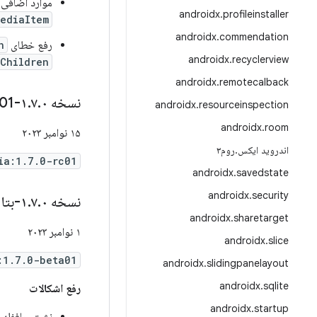
موارد اضافی 
androidx
.
profileinstaller
ediaItem
androidx
.
commendation
رفع خطای
n
androidx
.
recyclerview
Children
androidx
.
remotecalback
نسخه ۱
۰-rc01
.
۷
.
androidx
.
resourceinspection
androidx
.
room
۱۵ نوامبر ۲۰۲۳
اندروید ایکس
.
روم۳
ia:1.7.0-rc01
androidx
.
savedstate
androidx
.
security
نسخه ۱
۰-بتا۰۱
.
۷
.
androidx
.
sharetarget
۱ نوامبر ۲۰۲۳
androidx
.
slice
:1.7.0-beta01
androidx
.
slidingpanelayout
androidx
.
sqlite
رفع اشکالات
androidx
.
startup