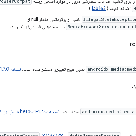
را برای تنظیم اقدامات سفارشی مرور در موارد اضافی ریشه
rowserCompat
M
اضافه کنید. (
Iab163
)
IllegalStateExceptio
ناشی از برگرداندن مقدار null از
MediaBrowserService.onLoad
در نسخه‌های قدیمی‌تر اندروید.
androidx.media:med
بدون هیچ تغییری منتشر شده است.
نسخه 1.7.0-rc01 شامل این کامیت‌ها است.
androidx.media:media
منتشر شد.
نسخه 1.7.0-beta01 شامل این کامیت‌ها است.
erServiceCompat
MediaBrowserService