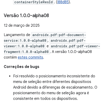
containerStyleResId
. (
I88d85
).
Versão 1
.
0
.
0-alpha08
12 de março de 2025
Lançamento de
androidx.pdf:pdf-document-
service:1.0.0-alpha08
,
androidx.pdf:pdf-
viewer:1.0.0-alpha08
e
androidx.pdf:pdf-viewer-
fragment:1.0.0-alpha08
. A versão 1.0.0-alpha08
contém
estes commits
.
Correções de bugs
Foi resolvido o posicionamento inconsistente do
menu de seleção entre diferentes dispositivos
Android devido a diferenças de escalonamento. O
posicionamento do menu de seleção agora é
consistente em todos os dispositivos.