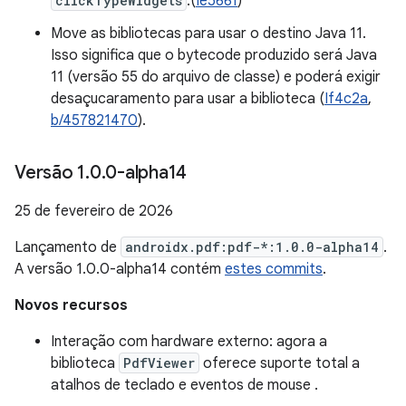
clickTypeWidgets
.(
Ie5661
)
Move as bibliotecas para usar o destino Java 11.
Isso significa que o bytecode produzido será Java
11 (versão 55 do arquivo de classe) e poderá exigir
desaçucaramento para usar a biblioteca (
If4c2a
,
b/457821470
).
Versão 1
.
0
.
0-alpha14
25 de fevereiro de 2026
Lançamento de
androidx.pdf:pdf-*:1.0.0-alpha14
.
A versão 1.0.0-alpha14 contém
estes commits
.
Novos recursos
Interação com hardware externo: agora a
biblioteca
PdfViewer
oferece suporte total a
atalhos de teclado e eventos de mouse .