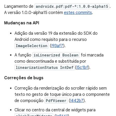
Lançamento de
androidx.pdf:pdf-*:1.0.0-alpha15
.
A versão 1.0.0-alpha15 contém
estes commits
.
Mudanças na API
Adição da versão 19 da extensão do SDK do
Android como requisito para o recurso
ImageSelection
(
I93af7
).
A função
isLinearized Boolean
foi marcada
como descontinuada e substituída por
linearizationStatus IntDef
(
I5c1bf
).
Correções de bugs
Correção da renderização do scroller rápido sem
texto no gesto de toque único para o componente
de composição
PdfViewer
(
I442b7
).
Clicar no centro da central de widgets para