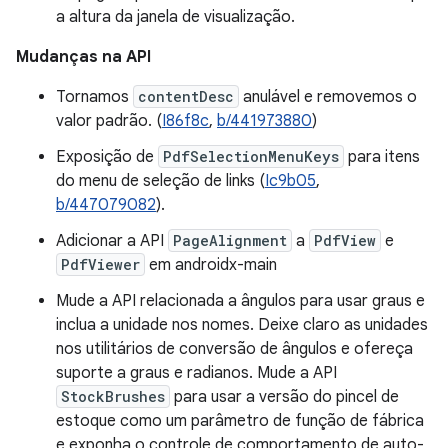
a altura da janela de visualização.
Mudanças na API
Tornamos
contentDesc
anulável e removemos o
valor padrão. (
I86f8c
,
b/441973880
)
Exposição de
PdfSelectionMenuKeys
para itens
do menu de seleção de links (
Ic9b05
,
b/447079082
).
Adicionar a API
PageAlignment
a
PdfView
e
PdfViewer
em androidx-main
Mude a API relacionada a ângulos para usar graus e
inclua a unidade nos nomes. Deixe claro as unidades
nos utilitários de conversão de ângulos e ofereça
suporte a graus e radianos. Mude a API
StockBrushes
para usar a versão do pincel de
estoque como um parâmetro de função de fábrica
e exponha o controle de comportamento de auto-