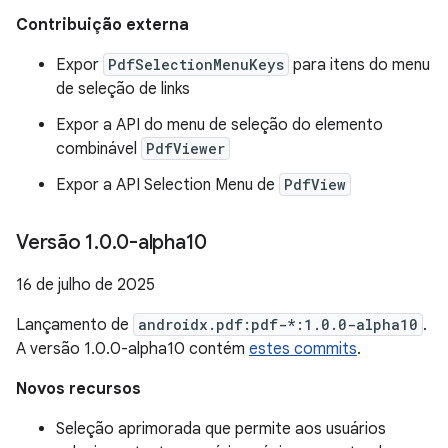
Contribuição externa
Expor
PdfSelectionMenuKeys
para itens do menu
de seleção de links
Expor a API do menu de seleção do elemento
combinável
PdfViewer
Expor a API Selection Menu de
PdfView
Versão 1
.
0
.
0-alpha10
16 de julho de 2025
Lançamento de
androidx.pdf:pdf-*:1.0.0-alpha10
.
A versão 1.0.0-alpha10 contém
estes commits
.
Novos recursos
Seleção aprimorada que permite aos usuários