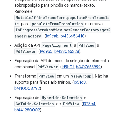
sobreposição para pincéis de marca-texto.
Renomeie
MutableAffineTransform.populateFromTransla
te
para
populateFromTranslation
e remova
InProgressStrokesView.setRenderFactory/getR
enderFactory
. (
Id9eab
,
b/436656418
)
Adição da API
PageAlignment
a
PdfView
e
PdfViewer
(
I9c9a5
,
b/438065228
).
Exposição da API do menu de seleção do elemento
combinável
PdfViewer
(
Id9b0f
,
b/407663999
).
Transforme
PdfView
em um
ViewGroup
. Não há
suporte para filhos arbitrários. (
Ib51d8
,
b/410008792
)
Exposição de
HyperLinkSelection
e
GoToLinkSelection
de
PdfView
(
I378c4
,
b/441280002
)