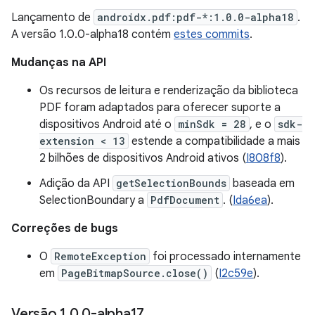
Lançamento de
androidx.pdf:pdf-*:1.0.0-alpha18
.
A versão 1.0.0-alpha18 contém
estes commits
.
Mudanças na API
Os recursos de leitura e renderização da biblioteca
PDF foram adaptados para oferecer suporte a
dispositivos Android até o
minSdk = 28
, e o
sdk-
extension < 13
estende a compatibilidade a mais
2 bilhões de dispositivos Android ativos (
I808f8
).
Adição da API
getSelectionBounds
baseada em
SelectionBoundary a
PdfDocument
. (
Ida6ea
).
Correções de bugs
O
RemoteException
foi processado internamente
em
PageBitmapSource.close()
(
I2c59e
).
Versão 1
.
0
.
0-alpha17