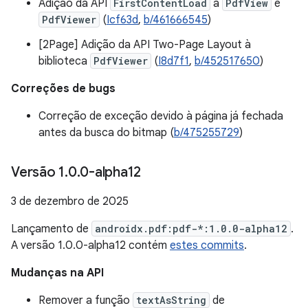
Adição da API
FirstContentLoad
a
PdfView
e
PdfViewer
(
Icf63d
,
b/461666545
)
[2Page] Adição da API Two-Page Layout à
biblioteca
PdfViewer
(
I8d7f1
,
b/452517650
)
Correções de bugs
Correção de exceção devido à página já fechada
antes da busca do bitmap (
b/475255729
)
Versão 1
.
0
.
0-alpha12
3 de dezembro de 2025
Lançamento de
androidx.pdf:pdf-*:1.0.0-alpha12
.
A versão 1.0.0-alpha12 contém
estes commits
.
Mudanças na API
Remover a função
textAsString
de