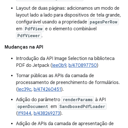
Layout de duas páginas: adicionamos um modo de
layout lado a lado para dispositivos de tela grande,
configurável usando a propriedade
pagesPerRow
em
PdfView
e o elemento combinável
PdfViewer
.
Mudanças na API
Introdução da API Image Selection na biblioteca
PDF do Jetpack (
Iee0b9
,
b/470897750
)
Tornar públicas as APIs da camada de
processamento de preenchimento de formulários.
(
Iec39c
,
b/474260451
).
Adição do parâmetro
renderParams
à API
openDocument
em
SandboxedPdfLoader
(
If9344
,
b/438269273
).
Adição de APIs da camada de apresentação de