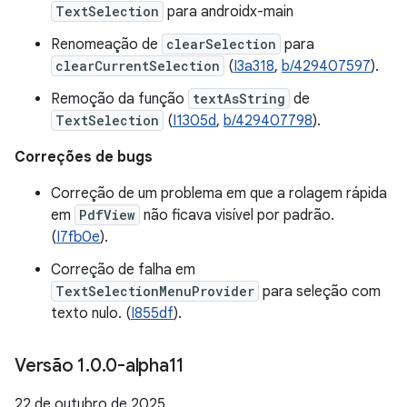
TextSelection
para androidx-main
Renomeação de
clearSelection
para
clearCurrentSelection
(
I3a318
,
b/429407597
).
Remoção da função
textAsString
de
TextSelection
(
I1305d
,
b/429407798
).
Correções de bugs
Correção de um problema em que a rolagem rápida
em
PdfView
não ficava visível por padrão.
(
I7fb0e
).
Correção de falha em
TextSelectionMenuProvider
para seleção com
texto nulo. (
I855df
).
Versão 1
.
0
.
0-alpha11
22 de outubro de 2025