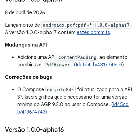
8 de abril de 2026
Lançamento de
androidx.pdf:pdf-*:1.0.0-alpha17
.
A versão 1.0.0-alpha17 contém
estes commits
.
Mudanças na API
Adicione uma API
contentPadding
ao elemento
combinável
PdfViewer
. (
Idcfd4
,
b/481774503
).
Correções de bugs
O Compose
compileSdk
foi atualizado para a API
37. Isso significa que é necessário ter uma versão
mínima do AGP 9.2.0 ao usar o Compose. (
Id45cd
,
b/413674743
)
Versão 1
.
0
.
0-alpha16