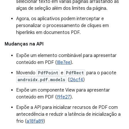
selecionar texto em várias páginas arrastando as
alças de seleção além dos limites da página.
Agora, os aplicativos podem interceptar e
personalizar o processamento de cliques em
hiperlinks em documentos PDF.
Mudanças na API
Expõe um elemento combinável para apresentar
conteúdo em PDF (
I8e7ee
).
Movendo
PdfPoint
e
PdfRect
para o pacote
androidx.pdf.models
(
I26cf4
)
Expõe um componente View para apresentar
conteúdo em PDF (
I9fe27
).
Expõe a API para inicializar recursos de PDF com
antecedência e reduzir a latência de inicialização a
frio (
a18fa89
)