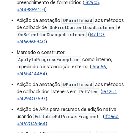
preenchimento de formulários (
I829c5
,
b/449869703
).
Adição da anotação
@MainThread
aos métodos
de callback de
OnFirstContentLoadListener
e
OnSelectionChangedListener
(
I4cf10
,
b/466965940
).
Marcado o construtor
ApplyInProgressException
como interno,
impedindo a instanciação externa (
I5cc66
,
b/465414484
).
Adição da anotação
@MainThread
aos métodos
de callback dos listeners em
PdfView
(
Ie7201
,
b/429407597
).
Adição de APIs para recursos de edição nativa
usando
EditablePdfViewerFragment
. (
Ifae6c
,
b/462049364
)