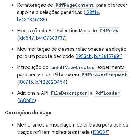
Refatoração de
PdfPageContent
para oferecer
suporte a seleções genéricas (
I28f16
,
b/437845185
).
Exposição da API Selection Menu de
PdfView
(
Idd547
,
b/407663737
)
Movimentação de classes relacionadas à seleção
para um pacote dedicado (
I953cb
,
b/436157691
)
Introdução do
onPdfViewCreated
experimental
para acesso ao PdfView em
PdfViewerFragment
.
(
I86715
,
b/422620454
).
Adiciona a API
FileDescriptor
a
PdfLoader
(
I60b8d
).
Correções de bugs
Melhoramos a modelagem de entrada para que os
traços reflitam melhor a entrada (
I93097
).