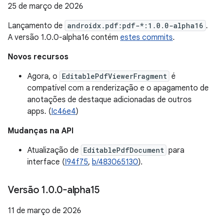
25 de março de 2026
Lançamento de
androidx.pdf:pdf-*:1.0.0-alpha16
.
A versão 1.0.0-alpha16 contém
estes commits
.
Novos recursos
Agora, o
EditablePdfViewerFragment
é
compatível com a renderização e o apagamento de
anotações de destaque adicionadas de outros
apps. (
Ic46e4
)
Mudanças na API
Atualização de
EditablePdfDocument
para
interface (
I94f75
,
b/483065130
).
Versão 1
.
0
.
0-alpha15
11 de março de 2026