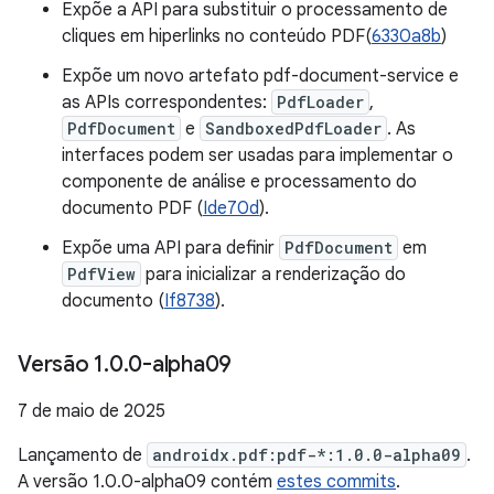
Expõe a API para substituir o processamento de
cliques em hiperlinks no conteúdo PDF(
6330a8b
)
Expõe um novo artefato pdf-document-service e
as APIs correspondentes:
PdfLoader
,
PdfDocument
e
SandboxedPdfLoader
. As
interfaces podem ser usadas para implementar o
componente de análise e processamento do
documento PDF (
Ide70d
).
Expõe uma API para definir
PdfDocument
em
PdfView
para inicializar a renderização do
documento (
If8738
).
Versão 1
.
0
.
0-alpha09
7 de maio de 2025
Lançamento de
androidx.pdf:pdf-*:1.0.0-alpha09
.
A versão 1.0.0-alpha09 contém
estes commits
.