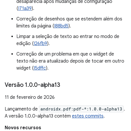
desaparecia após mudanças de configuração
(
I71a39
).
Correção de desenhos que se estendem além dos
limites da página (
I88bd5
).
Limpar a seleção de texto ao entrar no modo de
edição (
I26fb9
).
Correção de um problema em que o widget de
texto não era atualizado depois de tocar em outro
widget (
I5dffc
).
Versão 1
.
0
.
0-alpha13
11 de fevereiro de 2026
Lançamento de
androidx.pdf:pdf-*:1.0.0-alpha13
.
A versão 1.0.0-alpha13 contém
estes commits
.
Novos recursos