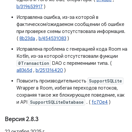
b/319653917
)
Исправлена ​​ошибка, из-за которой в
фактическом/ожидаемом сообщении об ошибке
при проверке схемы отсутствовала информация.
(
8b23da
,
b/454531083
)
Исправлена ​​проблема с генерацией кода Room на
Kotlin, из-за которой отсутствовали функции
@Transaction
DAO с переменными типа. (
a8365d
,
b/251316420
)
Повысить производительность
SupportSQLite
Wrapper в Room, избегая переходов потоков,
сохраняя такое же блокирующее поведение, как
и API
SupportSQLiteDatabase
. (
fc70e4
)
Версия 2
.
8
.
3
22 октября 2025 г.