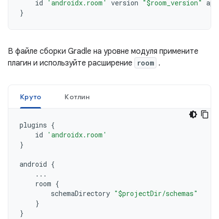
id
'androidx.room'
version
"$room_version"
app
}
В файле сборки Gradle на уровне модуля примените
плагин и используйте расширение
room
.
Круто
Котлин
plugins
{
id
'androidx.room'
}
android
{
...
room
{
schemaDirectory
"$projectDir/schemas"
}
}