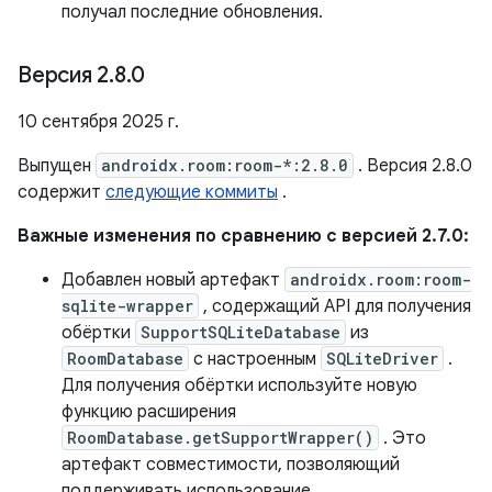
получал последние обновления.
Версия 2
.
8
.
0
10 сентября 2025 г.
Выпущен
androidx.room:room-*:2.8.0
. Версия 2.8.0
содержит
следующие коммиты
.
Важные изменения по сравнению с версией 2.7.0:
Добавлен новый артефакт
androidx.room:room-
sqlite-wrapper
, содержащий API для получения
обёртки
SupportSQLiteDatabase
из
RoomDatabase
с настроенным
SQLiteDriver
.
Для получения обёртки используйте новую
функцию расширения
RoomDatabase.getSupportWrapper()
. Это
артефакт совместимости, позволяющий
поддерживать использование