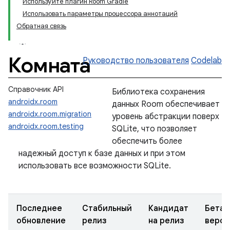
Используйте плагин Room Gradle
Использовать параметры процессора аннотаций
Обратная связь
Комната
Руководство пользователя
Codelab
Справочник API
Библиотека сохранения
androidx.room
данных Room обеспечивает
androidx.room.migration
уровень абстракции поверх
androidx.room.testing
SQLite, что позволяет
обеспечить более
надежный доступ к базе данных и при этом
использовать все возможности SQLite.
Последнее
Стабильный
Кандидат
Бета-
обновление
релиз
на релиз
верси