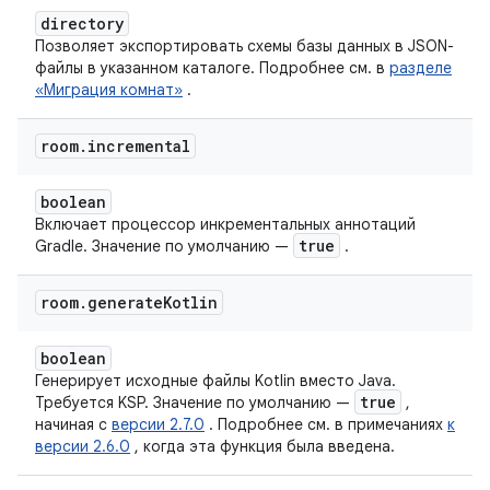
directory
Позволяет экспортировать схемы базы данных в JSON-
файлы в указанном каталоге. Подробнее см. в
разделе
«Миграция комнат»
.
room
.
incremental
boolean
Включает процессор инкрементальных аннотаций
true
Gradle. Значение по умолчанию —
.
room
.
generate
Kotlin
boolean
Генерирует исходные файлы Kotlin вместо Java.
true
Требуется KSP. Значение по умолчанию —
,
начиная с
версии 2.7.0
. Подробнее см. в примечаниях
к
версии 2.6.0
, когда эта функция была введена.