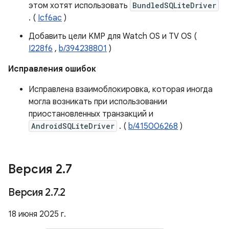
этом хотят использовать
BundledSQLiteDriver
. (
Icf6ac
)
Добавить цели KMP для Watch OS и TV OS (
I228f6
,
b/394238801
)
Исправления ошибок
Исправлена ​​взаимоблокировка, которая иногда
могла возникать при использовании
приостановленных транзакций и
AndroidSQLiteDriver
. (
b/415006268
)
Версия 2
.
7
Версия 2
.
7
.
2
18 июня 2025 г.