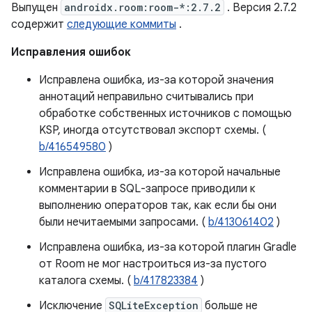
Выпущен
androidx.room:room-*:2.7.2
. Версия 2.7.2
содержит
следующие коммиты
.
Исправления ошибок
Исправлена ​​ошибка, из-за которой значения
аннотаций неправильно считывались при
обработке собственных источников с помощью
KSP, иногда отсутствовал экспорт схемы. (
b/416549580
)
Исправлена ​​ошибка, из-за которой начальные
комментарии в SQL-запросе приводили к
выполнению операторов так, как если бы они
были нечитаемыми запросами. (
b/413061402
)
Исправлена ​​ошибка, из-за которой плагин Gradle
от Room не мог настроиться из-за пустого
каталога схемы. (
b/417823384
)
Исключение
SQLiteException
больше не