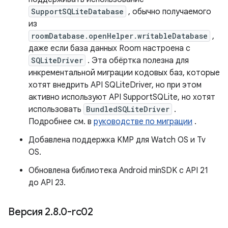
SupportSQLiteDatabase
, обычно получаемого
из
roomDatabase.openHelper.writableDatabase
,
даже если база данных Room настроена с
SQLiteDriver
. Эта обёртка полезна для
инкрементальной миграции кодовых баз, которые
хотят внедрить API SQLiteDriver, но при этом
активно используют API SupportSQLite, но хотят
использовать
BundledSQLiteDriver
.
Подробнее см. в
руководстве по миграции
.
Добавлена ​​поддержка KMP для Watch OS и Tv
OS.
Обновлена ​​библиотека Android minSDK с API 21
до API 23.
Версия 2
.
8
.
0-rc02