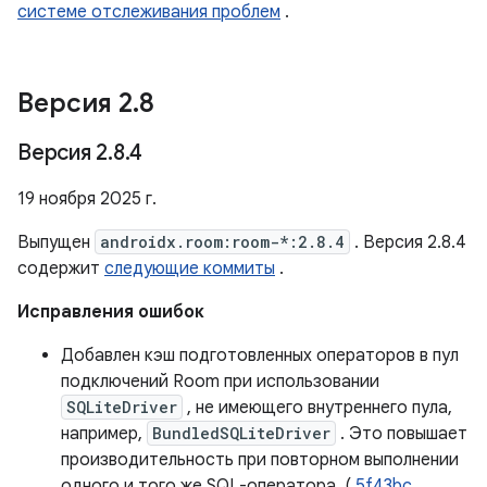
системе отслеживания проблем
.
Версия 2
.
8
Версия 2
.
8
.
4
19 ноября 2025 г.
Выпущен
androidx.room:room-*:2.8.4
. Версия 2.8.4
содержит
следующие коммиты
.
Исправления ошибок
Добавлен кэш подготовленных операторов в пул
подключений Room при использовании
SQLiteDriver
, не имеющего внутреннего пула,
например,
BundledSQLiteDriver
. Это повышает
производительность при повторном выполнении
одного и того же SQL-оператора. (
5f43bc
,