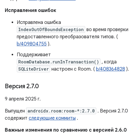
Исправления ошибок
Исправлена ​​ошибка
IndexOutOfBoundsException
во время проверки
предоставленного преобразователя типов. (
b/409804755
).
Поддерживает
RoomDatabase.runInTransaction()
, когда
SQLiteDriver
настроен с Room. (
b/408364828
).
Версия 2
.
7
.
0
9 апреля 2025 г.
Выпущен
androidx.room:room-*:2.7.0
. Версия 2.7.0
содержит
следующие коммиты
.
Важные изменения по сравнению с версией 2.6.0