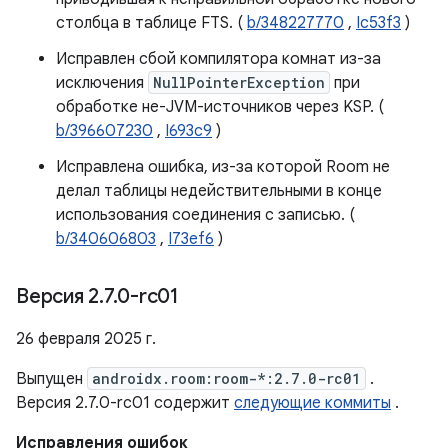
столбца в таблице FTS. (
b/348227770
,
Ic53f3
)
Исправлен сбой компилятора комнат из-за
исключения
NullPointerException
при
обработке не-JVM-источников через KSP. (
b/396607230
,
I693c9
)
Исправлена ​​ошибка, из-за которой Room не
делал таблицы недействительными в конце
использования соединения с записью. (
b/340606803
,
I73ef6
)
Версия 2
.
7
.
0-rc01
26 февраля 2025 г.
Выпущен
androidx.room:room-*:2.7.0-rc01
.
Версия 2.7.0-rc01 содержит
следующие коммиты
.
Исправления ошибок