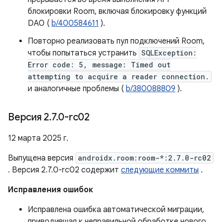
блокировки Room, включая блокировку функций
DAO (
b/400584611
).
Повторно реализовать пул подключений Room,
чтобы попытаться устранить
SQLException:
Error code: 5, message: Timed out
attempting to acquire a reader connection.
и аналогичные проблемы (
b/380088809
).
Версия 2
.
7
.
0-rc02
12 марта 2025 г.
Выпущена версия
androidx.room:room-*:2.7.0-rc02
. Версия 2.7.0-rc02 содержит
следующие коммиты
.
Исправления ошибок
Исправлена ​​ошибка автоматической миграции,
приводившая к неправильной обработке нового