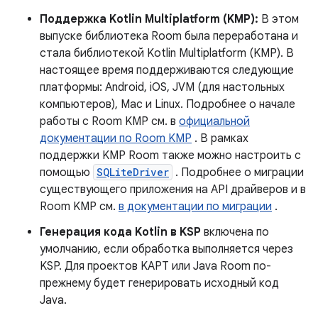
Поддержка Kotlin Multiplatform (KMP):
В этом
выпуске библиотека Room была переработана и
стала библиотекой Kotlin Multiplatform (KMP). В
настоящее время поддерживаются следующие
платформы: Android, iOS, JVM (для настольных
компьютеров), Mac и Linux. Подробнее о начале
работы с Room KMP см. в
официальной
документации по Room KMP
. В рамках
поддержки KMP Room также можно настроить с
помощью
SQLiteDriver
. Подробнее о миграции
существующего приложения на API драйверов и в
Room KMP см.
в документации по миграции
.
Генерация кода Kotlin в KSP
включена по
умолчанию, если обработка выполняется через
KSP. Для проектов KAPT или Java Room по-
прежнему будет генерировать исходный код
Java.