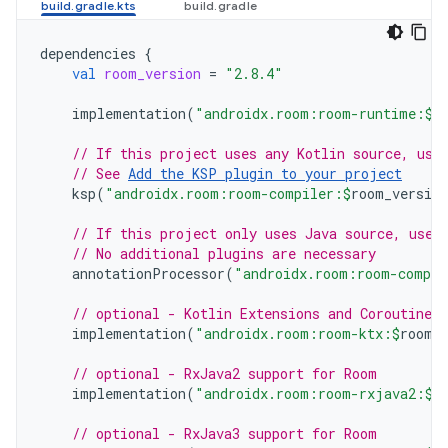
dependencies
{
val
room_version
=
"2.8.4"
implementation
(
"androidx.room:room-runtime:
$
r
// If this project uses any Kotlin source, use
// See 
Add the KSP plugin to your project
ksp
(
"androidx.room:room-compiler:
$
room_version
// If this project only uses Java source, use 
// No additional plugins are necessary
annotationProcessor
(
"androidx.room:room-compil
// optional - Kotlin Extensions and Coroutines
implementation
(
"androidx.room:room-ktx:
$
room_
// optional - RxJava2 support for Room
implementation
(
"androidx.room:room-rxjava2:
$
r
// optional - RxJava3 support for Room