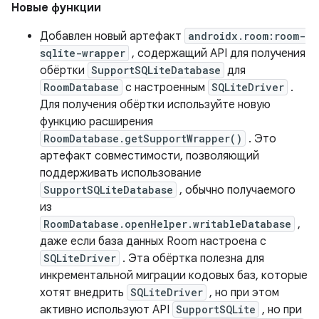
Новые функции
Добавлен новый артефакт
androidx.room:room-
sqlite-wrapper
, содержащий API для получения
обёртки
SupportSQLiteDatabase
для
RoomDatabase
с настроенным
SQLiteDriver
.
Для получения обёртки используйте новую
функцию расширения
RoomDatabase.getSupportWrapper()
. Это
артефакт совместимости, позволяющий
поддерживать использование
SupportSQLiteDatabase
, обычно получаемого
из
RoomDatabase.openHelper.writableDatabase
,
даже если база данных Room настроена с
SQLiteDriver
. Эта обёртка полезна для
инкрементальной миграции кодовых баз, которые
хотят внедрить
SQLiteDriver
, но при этом
активно используют API
SupportSQLite
, но при