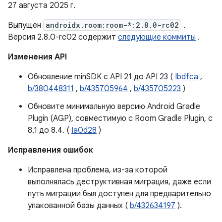
27 августа 2025 г.
Выпущен
androidx.room:room-*:2.8.0-rc02
.
Версия 2.8.0-rc02 содержит
следующие коммиты
.
Изменения API
Обновление minSDK с API 21 до API 23 (
Ibdfca
,
b/380448311
,
b/435705964
,
b/435705223
)
Обновите минимальную версию Android Gradle
Plugin (AGP), совместимую с Room Gradle Plugin, с
8.1 до 8.4. (
Ia0d28
)
Исправления ошибок
Исправлена ​​проблема, из-за которой
выполнялась деструктивная миграция, даже если
путь миграции был доступен для предварительно
упакованной базы данных (
b/432634197
).