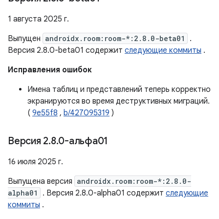
1 августа 2025 г.
Выпущен
androidx.room:room-*:2.8.0-beta01
.
Версия 2.8.0-beta01 содержит
следующие коммиты
.
Исправления ошибок
Имена таблиц и представлений теперь корректно
экранируются во время деструктивных миграций.
(
9e55f8
,
b/427095319
)
Версия 2
.
8
.
0-альфа01
16 июля 2025 г.
Выпущена версия
androidx.room:room-*:2.8.0-
alpha01
. Версия 2.8.0-alpha01 содержит
следующие
коммиты
.