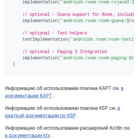
implementation
(
"androidx.room:room-rxjava3:
$
r
// optional - Guava support for Room, includin
implementation
(
"androidx.room:room-guava:
$
roo
// optional - Test helpers
testImplementation
(
"androidx.room:room-testing
// optional - Paging 3 Integration
implementation
(
"androidx.room:room-paging:
$
ro
}
Информацию об использовании плагина KAPT см.
в
документации KAPT
.
Информацию об использовании плагина KSP см.
в
краткой документации по KSP
.
Информацию об использовании расширений Kotlin см.
в документации ktx
.