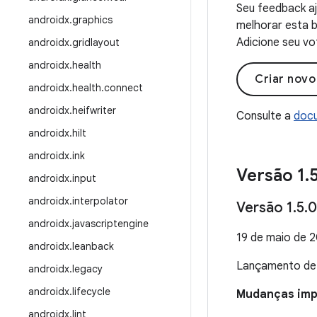
Seu feedback aj
androidx
.
graphics
melhorar esta b
Adicione seu vo
androidx
.
gridlayout
androidx
.
health
Criar nov
androidx
.
health
.
connect
androidx
.
heifwriter
Consulte a
docu
androidx
.
hilt
androidx
.
ink
Versão 1
.
androidx
.
input
androidx
.
interpolator
Versão 1
.
5
.
0
androidx
.
javascriptengine
19 de maio de 
androidx
.
leanback
Lançamento d
androidx
.
legacy
androidx
.
lifecycle
Mudanças impo
androidx
.
lint