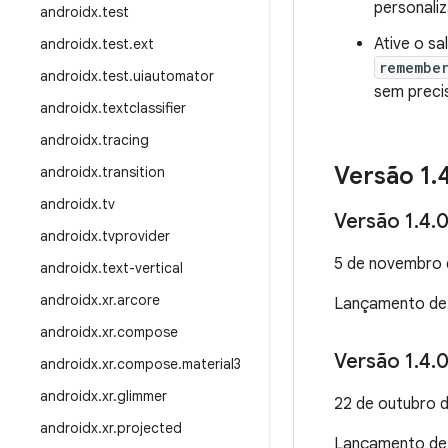
personaliz
androidx
.
test
Ative o s
androidx
.
test
.
ext
remembe
androidx
.
test
.
uiautomator
sem precis
androidx
.
textclassifier
androidx
.
tracing
Versão 1
.
androidx
.
transition
androidx
.
tv
Versão 1
.
4
.
androidx
.
tvprovider
5 de novembro
androidx
.
text-vertical
androidx
.
xr
.
arcore
Lançamento d
androidx
.
xr
.
compose
Versão 1
.
4
.
0
androidx
.
xr
.
compose
.
material3
androidx
.
xr
.
glimmer
22 de outubro 
androidx
.
xr
.
projected
Lançamento d