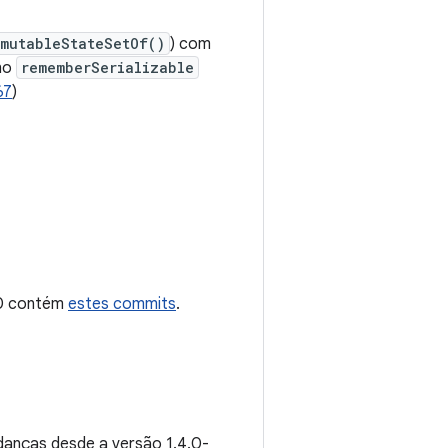
mutableStateSetOf()
) com
no
rememberSerializable
67
)
.0 contém
estes commits
.
anças desde a versão 1.4.0-