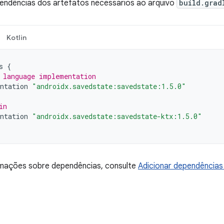
pendências dos artefatos necessários ao arquivo
build.grad
Kotlin
s
{
 language implementation
ntation
"androidx.savedstate:savedstate:1.5.0"
in
ntation
"androidx.savedstate:savedstate-ktx:1.5.0"
rmações sobre dependências, consulte
Adicionar dependências 