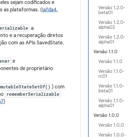
 eles sejam codificados e
Versão 1.2.0-
 as plataformas. (
Iafda4
,
beta01
Versão 1.2.0-
alpha02
erializable
a
nto e a recuperação diretos
Versão 1.2.0-
alpha01
ração com as APIs SavedState.
Versão 1.1.0
wner
e
Versão 1.1.0
onentes de proprietário
Versão 1.1.0-
rc01
Versão 1.1.0-
mutableStateSetOf()
) com
beta01
no
rememberSerializable
Versão 1.1.0-
67
)
alpha01
Versão 1.0.0
Versão 1.0.0
Versão 1.0.0-