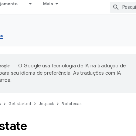
ejamento
Mais
as
O Google usa tecnologia de IA na tradução de
ara seu idioma de preferência. As traduções com IA
rros.
s
Get started
Jetpack
Bibliotecas
state