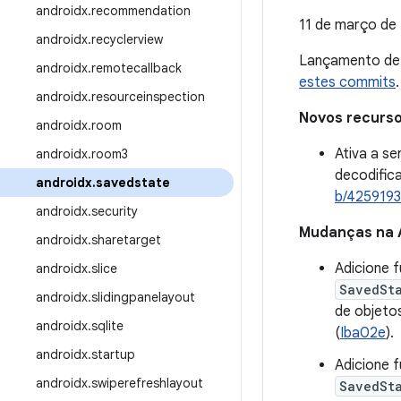
androidx
.
recommendation
11 de março de
androidx
.
recyclerview
Lançamento d
androidx
.
remotecallback
estes commits
.
androidx
.
resourceinspection
Novos recurs
androidx
.
room
Ativa a se
androidx
.
room3
decodific
androidx
.
savedstate
b/425919
androidx
.
security
Mudanças na 
androidx
.
sharetarget
Adicione 
androidx
.
slice
SavedSta
androidx
.
slidingpanelayout
de objetos
androidx
.
sqlite
(
Iba02e
).
androidx
.
startup
Adicione 
androidx
.
swiperefreshlayout
SavedSt