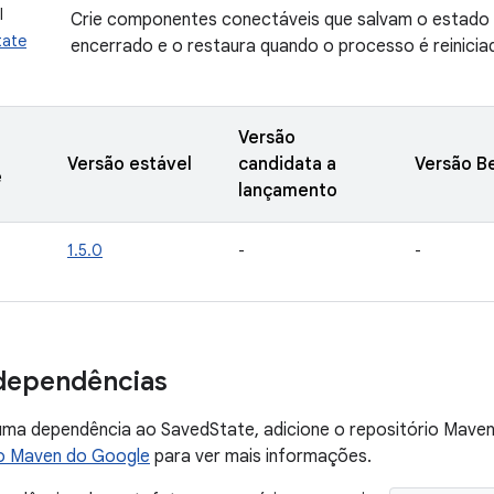
I
Crie componentes conectáveis que salvam o estado
tate
encerrado e o restaura quando o processo é reinicia
Versão
Versão estável
candidata a
Versão B
e
lançamento
1.5.0
-
-
dependências
uma dependência ao SavedState, adicione o repositório Maven
o Maven do Google
para ver mais informações.