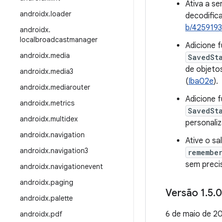
Ativa a se
androidx
.
loader
decodific
b/425919
androidx
.
localbroadcastmanager
Adicione 
androidx
.
media
SavedSta
de objetos
androidx
.
media3
(
Iba02e
).
androidx
.
mediarouter
Adicione 
androidx
.
metrics
SavedSt
androidx
.
multidex
personaliz
androidx
.
navigation
Ative o s
androidx
.
navigation3
remembe
sem precis
androidx
.
navigationevent
androidx
.
paging
Versão 1
.
5
.
0
androidx
.
palette
6 de maio de 2
androidx
.
pdf