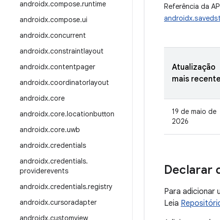
androidx
.
compose
.
runtime
Referência da AP
androidx.saveds
androidx
.
compose
.
ui
androidx
.
concurrent
androidx
.
constraintlayout
androidx
.
contentpager
Atualização
mais recent
androidx
.
coordinatorlayout
androidx
.
core
19 de maio de
androidx
.
core
.
locationbutton
2026
androidx
.
core
.
uwb
androidx
.
credentials
androidx
.
credentials
.
Declarar 
providerevents
androidx
.
credentials
.
registry
Para adicionar 
androidx
.
cursoradapter
Leia
Repositóri
androidx
.
customview