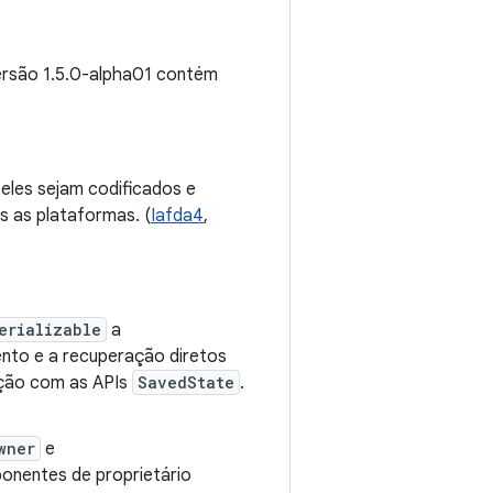
versão 1.5.0-alpha01 contém
 eles sejam codificados e
 as plataformas. (
Iafda4
,
erializable
a
nto e a recuperação diretos
ração com as APIs
SavedState
.
wner
e
onentes de proprietário