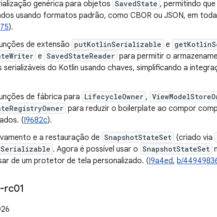
rialização genérica para objetos
SavedState
, permitindo que
ados usando formatos padrão, como CBOR ou JSON, em todas
375
).
funções de extensão
putKotlinSerializable
e
getKotlinS
teWriter
e
SavedStateReader
para permitir o armazename
 serializáveis do Kotlin usando chaves, simplificando a integ
funções de fábrica para
LifecycleOwner
,
ViewModelStoreO
ateRegistryOwner
para reduzir o boilerplate ao compor comp
ados. (
I9682c
).
alvamento e a restauração de
SnapshotStateSet
(criado via
rSerializable
. Agora é possível usar o
SnapshotStateSet
ar de um protetor de tela personalizado. (
I9a4ed
,
b/4494983
-rc01
026