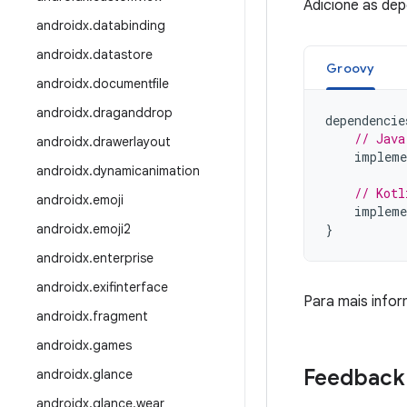
Adicione as de
androidx
.
databinding
androidx
.
datastore
Groovy
androidx
.
documentfile
androidx
.
draganddrop
dependencie
// Java
androidx
.
drawerlayout
impleme
androidx
.
dynamicanimation
// Kotl
androidx
.
emoji
impleme
androidx
.
emoji2
}
androidx
.
enterprise
androidx
.
exifinterface
Para mais info
androidx
.
fragment
androidx
.
games
Feedback
androidx
.
glance
androidx
.
glance
.
wear