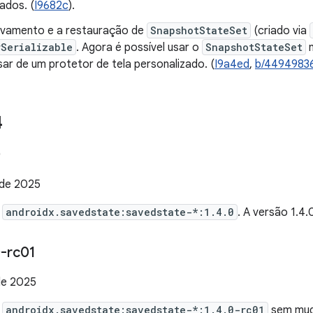
ados. (
I9682c
).
alvamento e a restauração de
SnapshotStateSet
(criado via
rSerializable
. Agora é possível usar o
SnapshotStateSet
ar de um protetor de tela personalizado. (
I9a4ed
,
b/4494983
4
0
 de 2025
e
androidx.savedstate:savedstate-*:1.4.0
. A versão 1.4
-rc01
de 2025
e
androidx.savedstate:savedstate-*:1.4.0-rc01
sem mud