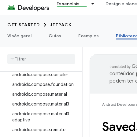
Essenciais
Design e plan
androidx.camera.viewfinder
androidx.car
GET STARTED
JETPACK
androidx.car.app
androidx.cardview
Visão geral
Guias
Exemplos
Bibliotec
androidx
.
collection
androidx
.
compose
androidx
.
compose
.
animation
conteúdos p
androidx
.
compose
.
compiler
podem ter e
androidx
.
compose
.
foundation
androidx
.
compose
.
material
androidx
.
compose
.
material3
Android Developer
androidx
.
compose
.
material3
.
adaptive
Saved
androidx
.
compose
.
remote