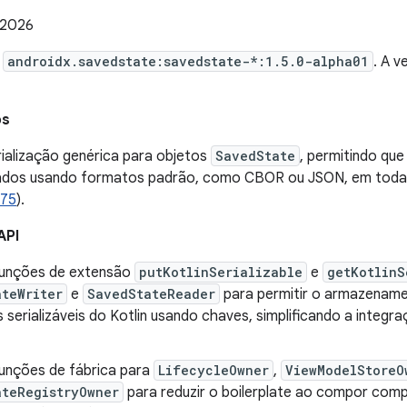
 2026
e
androidx.savedstate:savedstate-*:1.5.0-alpha01
. A 
os
rialização genérica para objetos
SavedState
, permitindo que
ados usando formatos padrão, como CBOR ou JSON, em todas
375
).
API
funções de extensão
putKotlinSerializable
e
getKotlinS
teWriter
e
SavedStateReader
para permitir o armazename
 serializáveis do Kotlin usando chaves, simplificando a integ
funções de fábrica para
LifecycleOwner
,
ViewModelStoreO
ateRegistryOwner
para reduzir o boilerplate ao compor comp