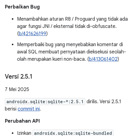
Perbaikan Bug
Menambahkan aturan R8 / Proguard yang tidak ada
agar fungsi JNI / eksternal tidak di-obfuscate.
(
b/421626199
)
Memperbaiki bug yang menyebabkan komentar di
awal SQL membuat pernyataan dieksekusi seolah-
olah merupakan kueri non-baca. (
b/413061402
)
Versi 2
.
5
.
1
7 Mei 2025
androidx.sqlite:sqlite-*:2.5.1
dirilis. Versi 2.5.1
berisi
commit ini
.
Perubahan API
Izinkan
androidx.sqlite:sqlite-bundled