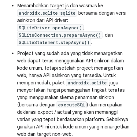
Menambahkan target js dan wasmJs ke
androidx.sqlite:sqlite
bersama dengan versi
asinkron dari API driver:
SQLiteDriver.openAsync()
,
SQLiteConnection.prepareAsync()
, dan
SQLiteStatement.stepAsync()
.
Project yang sudah ada yang tidak menargetkan
web dapat terus menggunakan API sinkron dalam
kode umum, tetapi setelah project menargetkan
web, hanya API asinkron yang tersedia. Untuk
mempermudah, paket
androidx.sqlite
juga
menyertakan fungsi penangguhan tingkat teratas
yang menggunakan skema penamaan sinkron
(bersama dengan
executeSQL
) dan merupakan
deklarasi expect / actual yang akan memanggil
varian yang tepat berdasarkan platform. Sebaiknya
gunakan API ini untuk kode umum yang menargetkan
web dan target non-web.