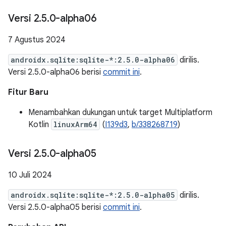
Versi 2
.
5
.
0-alpha06
7 Agustus 2024
androidx.sqlite:sqlite-*:2.5.0-alpha06
dirilis.
Versi 2.5.0-alpha06 berisi
commit ini
.
Fitur Baru
Menambahkan dukungan untuk target Multiplatform
Kotlin
linuxArm64
(
I139d3
,
b/338268719
)
Versi 2
.
5
.
0-alpha05
10 Juli 2024
androidx.sqlite:sqlite-*:2.5.0-alpha05
dirilis.
Versi 2.5.0-alpha05 berisi
commit ini
.