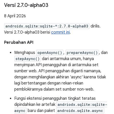
Versi 2
.
7
.
0-alpha03
8 April 2026
androidx.sqlite:sqlite-*:2.7.0-alpha03
dirilis.
Versi 2.7.0-alpha03 berisi
commit ini
.
Perubahan API
Menghapus
openAsync()
,
prepareAsync()
, dan
stepAsync()
dari antarmuka umum, hanya
menyimpan API penangguhan di antarmuka set
sumber web. API penangguhan diganti namanya,
dengan menghilangkan akhiran 'async' karena tidak
lagi bertentangan dengan rekan-rekan
pemblokirannya dalam set sumber non-web.
Fungsi ekstensi penangguhan tingkat teratas
dipindahkan ke artefak
andriodx.sqlite:sqlite-
async
baru dan paket
androidx.sqlite.async