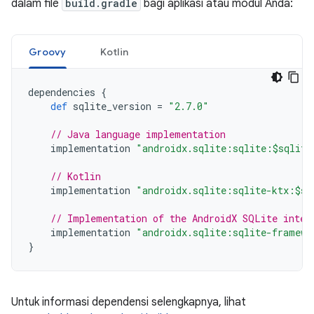
dalam file
build.gradle
bagi aplikasi atau modul Anda:
Groovy
Kotlin
dependencies
{
def
sqlite_version
=
"2.7.0"
// Java language implementation
implementation
"androidx.sqlite:sqlite:$sqlite
// Kotlin
implementation
"androidx.sqlite:sqlite-ktx:$sq
// Implementation of the AndroidX SQLite inter
implementation
"androidx.sqlite:sqlite-framewo
}
Untuk informasi dependensi selengkapnya, lihat