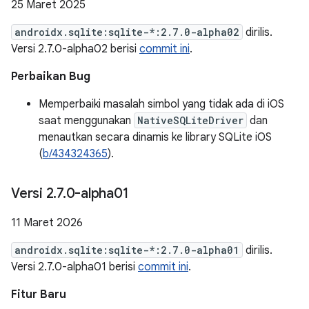
25 Maret 2025
androidx.sqlite:sqlite-*:2.7.0-alpha02
dirilis.
Versi 2.7.0-alpha02 berisi
commit ini
.
Perbaikan Bug
Memperbaiki masalah simbol yang tidak ada di iOS
saat menggunakan
NativeSQLiteDriver
dan
menautkan secara dinamis ke library SQLite iOS
(
b/434324365
).
Versi 2
.
7
.
0-alpha01
11 Maret 2026
androidx.sqlite:sqlite-*:2.7.0-alpha01
dirilis.
Versi 2.7.0-alpha01 berisi
commit ini
.
Fitur Baru