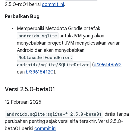
2.5.0-rc01 berisi
commit ini
.
Perbaikan Bug
Memperbaiki Metadata Gradle artefak
androidx.sqlite
untuk JVM yang akan
menyebabkan project JVM menyelesaikan varian
Android dan akan menyebabkan
NoClassDefFoundError:
androidx/sqlite/SQLiteDriver
(
b/396148592
dan
b/396184120
).
Versi 2
.
5
.
0-beta01
12 Februari 2025
androidx.sqlite:sqlite-*:2.5.0-beta01
dirilis tanpa
perubahan penting sejak versi alfa terakhir. Versi 2.5.0-
beta01 berisi
commit ini
.