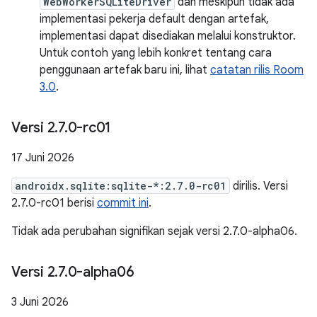
WebWorkerSQLiteDriver
dan meskipun tidak ada
implementasi pekerja default dengan artefak,
implementasi dapat disediakan melalui konstruktor.
Untuk contoh yang lebih konkret tentang cara
penggunaan artefak baru ini, lihat
catatan rilis Room
3.0
.
Versi 2
.
7
.
0-rc01
17 Juni 2026
androidx.sqlite:sqlite-*:2.7.0-rc01
dirilis. Versi
2.7.0-rc01 berisi
commit ini
.
Tidak ada perubahan signifikan sejak versi 2.7.0-alpha06.
Versi 2
.
7
.
0-alpha06
3 Juni 2026