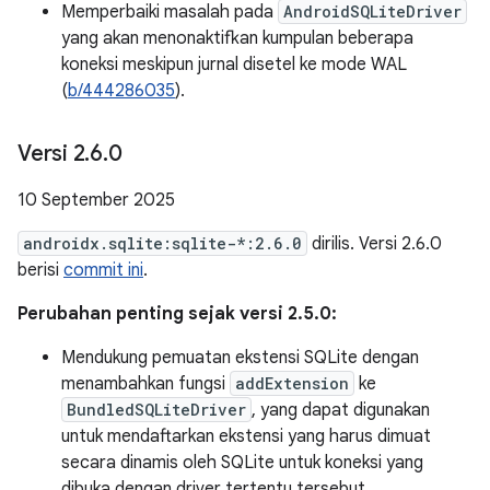
Memperbaiki masalah pada
AndroidSQLiteDriver
yang akan menonaktifkan kumpulan beberapa
koneksi meskipun jurnal disetel ke mode WAL
(
b/444286035
).
Versi 2
.
6
.
0
10 September 2025
androidx.sqlite:sqlite-*:2.6.0
dirilis. Versi 2.6.0
berisi
commit ini
.
Perubahan penting sejak versi 2.5.0:
Mendukung pemuatan ekstensi SQLite dengan
menambahkan fungsi
addExtension
ke
BundledSQLiteDriver
, yang dapat digunakan
untuk mendaftarkan ekstensi yang harus dimuat
secara dinamis oleh SQLite untuk koneksi yang
dibuka dengan driver tertentu tersebut.