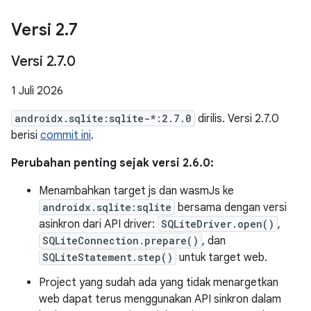
Versi 2
.
7
Versi 2
.
7
.
0
1 Juli 2026
androidx.sqlite:sqlite-*:2.7.0
dirilis. Versi 2.7.0
berisi
commit ini
.
Perubahan penting sejak versi 2.6.0:
Menambahkan target js dan wasmJs ke
androidx.sqlite:sqlite
bersama dengan versi
asinkron dari API driver:
SQLiteDriver.open()
,
SQLiteConnection.prepare()
, dan
SQLiteStatement.step()
untuk target web.
Project yang sudah ada yang tidak menargetkan
web dapat terus menggunakan API sinkron dalam