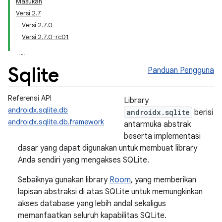
Masukan
Versi 2.7
Versi 2.7.0
Versi 2.7.0-rc01
Sqlite
Panduan Pengguna
Referensi API
Library
androidx.sqlite.db
androidx.sqlite
berisi
androidx.sqlite.db.framework
antarmuka abstrak
beserta implementasi
dasar yang dapat digunakan untuk membuat library
Anda sendiri yang mengakses SQLite.
Sebaiknya gunakan library
Room
, yang memberikan
lapisan abstraksi di atas SQLite untuk memungkinkan
akses database yang lebih andal sekaligus
memanfaatkan seluruh kapabilitas SQLite.