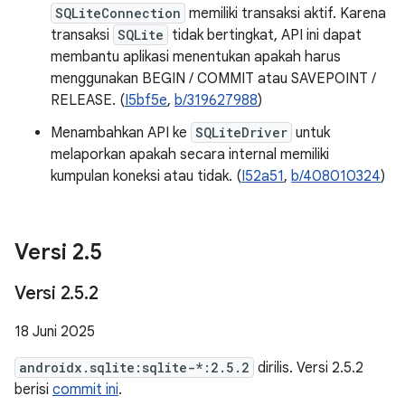
SQLiteConnection
memiliki transaksi aktif. Karena
transaksi
SQLite
tidak bertingkat, API ini dapat
membantu aplikasi menentukan apakah harus
menggunakan BEGIN / COMMIT atau SAVEPOINT /
RELEASE. (
I5bf5e
,
b/319627988
)
Menambahkan API ke
SQLiteDriver
untuk
melaporkan apakah secara internal memiliki
kumpulan koneksi atau tidak. (
I52a51
,
b/408010324
)
Versi 2
.
5
Versi 2
.
5
.
2
18 Juni 2025
androidx.sqlite:sqlite-*:2.5.2
dirilis. Versi 2.5.2
berisi
commit ini
.