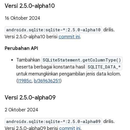
Versi 2
.
5
.
0-alpha10
16 Oktober 2024
androidx.sqlite:sqlite-*:2.5.0-alpha10
dirilis.
Versi 2.5.0-alpha10 berisi
commit ini
.
Perubahan API
Tambahkan
SQLiteStatement.getColumnType()
beserta berbagai konstanta hasil
SQLITE_DATA_*
untuk memungkinkan pengambilan jenis data kolom.
(
I1985c
,
b/369636251
)
Versi 2
.
5
.
0-alpha09
2 Oktober 2024
androidx.sqlite:sqlite-*:2.5.0-alpha09
dirilis.
Versi 2.5.0-alpha09 berisi
commit ini
.