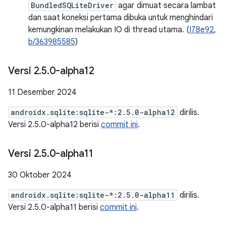
BundledSQLiteDriver
agar dimuat secara lambat
dan saat koneksi pertama dibuka untuk menghindari
kemungkinan melakukan IO di thread utama. (
I78e92
,
b/363985585
)
Versi 2
.
5
.
0-alpha12
11 Desember 2024
androidx.sqlite:sqlite-*:2.5.0-alpha12
dirilis.
Versi 2.5.0-alpha12 berisi
commit ini
.
Versi 2
.
5
.
0-alpha11
30 Oktober 2024
androidx.sqlite:sqlite-*:2.5.0-alpha11
dirilis.
Versi 2.5.0-alpha11 berisi
commit ini
.