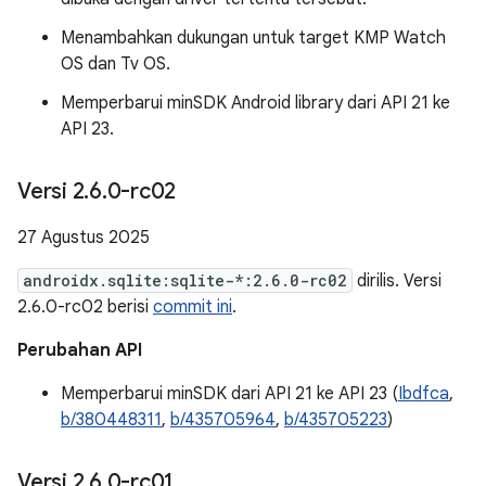
Menambahkan dukungan untuk target KMP Watch
OS dan Tv OS.
Memperbarui minSDK Android library dari API 21 ke
API 23.
Versi 2
.
6
.
0-rc02
27 Agustus 2025
androidx.sqlite:sqlite-*:2.6.0-rc02
dirilis. Versi
2.6.0-rc02 berisi
commit ini
.
Perubahan API
Memperbarui minSDK dari API 21 ke API 23 (
Ibdfca
,
b/380448311
,
b/435705964
,
b/435705223
)
Versi 2
.
6
.
0-rc01