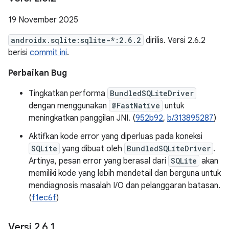
19 November 2025
androidx.sqlite:sqlite-*:2.6.2
dirilis. Versi 2.6.2
berisi
commit ini
.
Perbaikan Bug
Tingkatkan performa
BundledSQLiteDriver
dengan menggunakan
@FastNative
untuk
meningkatkan panggilan JNI. (
952b92
,
b/313895287
)
Aktifkan kode error yang diperluas pada koneksi
SQLite
yang dibuat oleh
BundledSQLiteDriver
.
Artinya, pesan error yang berasal dari
SQLite
akan
memiliki kode yang lebih mendetail dan berguna untuk
mendiagnosis masalah I/O dan pelanggaran batasan.
(
f1ec6f
)
Versi 2
.
6
.
1