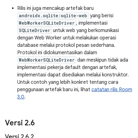
Rilis ini juga mencakup artefak baru
androidx.sqlite:sqlite-web
yang berisi
WebWorkerSQLiteDriver
, implementasi
SQLiteDriver
untuk web yang berkomunikasi
dengan Web Worker untuk melakukan operasi
database melalui protokol pesan sederhana.
Protokol ini didokumentasikan dalam
WebWorkerSQLiteDriver
dan meskipun tidak ada
implementasi pekerja default dengan artefak,
implementasi dapat disediakan melalui konstruktor.
Untuk contoh yang lebih konkret tentang cara
penggunaan artefak baru ini, lihat
catatan rilis Room
3.0
.
Versi 2
.
6
Versi 2
.
6
.
2