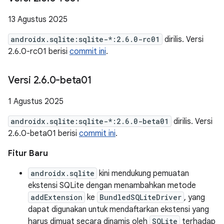
13 Agustus 2025
androidx.sqlite:sqlite-*:2.6.0-rc01
dirilis. Versi
2.6.0-rc01 berisi
commit ini
.
Versi 2
.
6
.
0-beta01
1 Agustus 2025
androidx.sqlite:sqlite-*:2.6.0-beta01
dirilis. Versi
2.6.0-beta01 berisi
commit ini
.
Fitur Baru
androidx.sqlite
kini mendukung pemuatan
ekstensi SQLite dengan menambahkan metode
addExtension
ke
BundledSQLiteDriver
, yang
dapat digunakan untuk mendaftarkan ekstensi yang
harus dimuat secara dinamis oleh
SQLite
terhadap