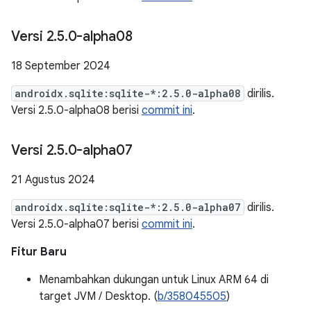
Versi 2
.
5
.
0-alpha08
18 September 2024
androidx.sqlite:sqlite-*:2.5.0-alpha08
dirilis.
Versi 2.5.0-alpha08 berisi
commit ini
.
Versi 2
.
5
.
0-alpha07
21 Agustus 2024
androidx.sqlite:sqlite-*:2.5.0-alpha07
dirilis.
Versi 2.5.0-alpha07 berisi
commit ini
.
Fitur Baru
Menambahkan dukungan untuk Linux ARM 64 di
target JVM / Desktop. (
b/358045505
)