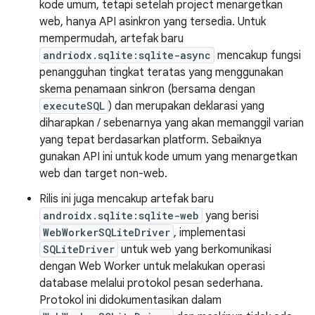
kode umum, tetapi setelah project menargetkan
web, hanya API asinkron yang tersedia. Untuk
mempermudah, artefak baru
andriodx.sqlite:sqlite-async
mencakup fungsi
penangguhan tingkat teratas yang menggunakan
skema penamaan sinkron (bersama dengan
executeSQL
) dan merupakan deklarasi yang
diharapkan / sebenarnya yang akan memanggil varian
yang tepat berdasarkan platform. Sebaiknya
gunakan API ini untuk kode umum yang menargetkan
web dan target non-web.
Rilis ini juga mencakup artefak baru
androidx.sqlite:sqlite-web
yang berisi
WebWorkerSQLiteDriver
, implementasi
SQLiteDriver
untuk web yang berkomunikasi
dengan Web Worker untuk melakukan operasi
database melalui protokol pesan sederhana.
Protokol ini didokumentasikan dalam