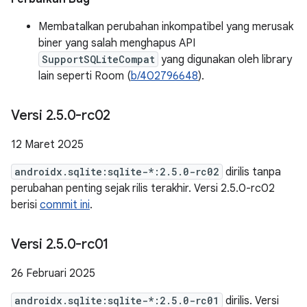
Membatalkan perubahan inkompatibel yang merusak
biner yang salah menghapus API
SupportSQLiteCompat
yang digunakan oleh library
lain seperti Room (
b/402796648
).
Versi 2
.
5
.
0-rc02
12 Maret 2025
androidx.sqlite:sqlite-*:2.5.0-rc02
dirilis tanpa
perubahan penting sejak rilis terakhir. Versi 2.5.0-rc02
berisi
commit ini
.
Versi 2
.
5
.
0-rc01
26 Februari 2025
androidx.sqlite:sqlite-*:2.5.0-rc01
dirilis. Versi