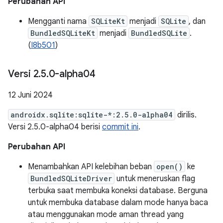
Perubahan API
Mengganti nama
SQLiteKt
menjadi
SQLite
, dan
BundledSQLiteKt
menjadi
BundledSQLite
.
(
I8b501
)
Versi 2
.
5
.
0-alpha04
12 Juni 2024
androidx.sqlite:sqlite-*:2.5.0-alpha04
dirilis.
Versi 2.5.0-alpha04 berisi
commit ini
.
Perubahan API
Menambahkan API kelebihan beban
open()
ke
BundledSQLiteDriver
untuk meneruskan flag
terbuka saat membuka koneksi database. Berguna
untuk membuka database dalam mode hanya baca
atau menggunakan mode aman thread yang