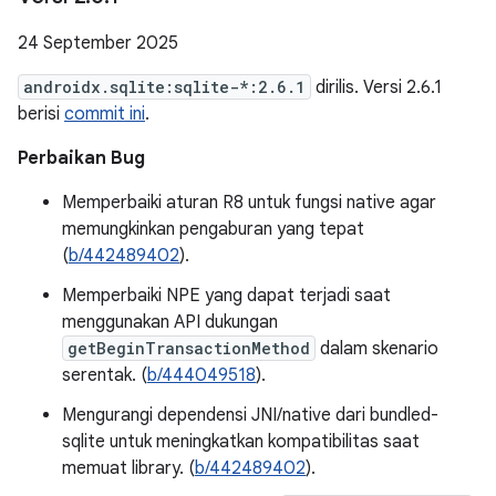
24 September 2025
androidx.sqlite:sqlite-*:2.6.1
dirilis. Versi 2.6.1
berisi
commit ini
.
Perbaikan Bug
Memperbaiki aturan R8 untuk fungsi native agar
memungkinkan pengaburan yang tepat
(
b/442489402
).
Memperbaiki NPE yang dapat terjadi saat
menggunakan API dukungan
getBeginTransactionMethod
dalam skenario
serentak. (
b/444049518
).
Mengurangi dependensi JNI/native dari bundled-
sqlite untuk meningkatkan kompatibilitas saat
memuat library. (
b/442489402
).