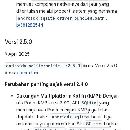
memuat komponen native-nya dari jalur yang
ditentukan melalui properti sistem yang bernama
androidx.sqlite.driver.bundled.path
.
b/381282544
Versi 2
.
5
.
0
9 April 2025
androidx.sqlite:sqlite-*:2.5.0
dirilis. Versi 2.5.0
berisi
commit ini
.
Perubahan penting sejak versi 2.4.0
Dukungan Multiplatform Kotlin (KMP):
Dengan
rilis Room KMP versi 2.7.0, API
SQLite
yang
memungkinkan Room menjadi KMP juga telah
diupdate. Paket
andriodx.sqlite
berisi tiga
antarmuka yang menentukan API
SQLite
tingkat