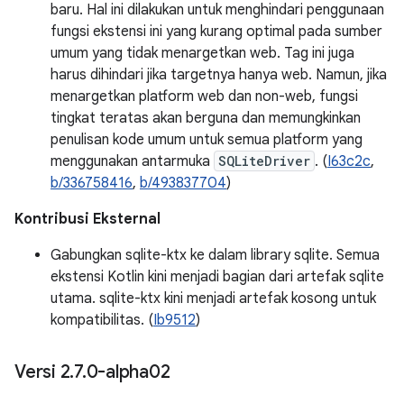
baru. Hal ini dilakukan untuk menghindari penggunaan
fungsi ekstensi ini yang kurang optimal pada sumber
umum yang tidak menargetkan web. Tag ini juga
harus dihindari jika targetnya hanya web. Namun, jika
menargetkan platform web dan non-web, fungsi
tingkat teratas akan berguna dan memungkinkan
penulisan kode umum untuk semua platform yang
menggunakan antarmuka
SQLiteDriver
. (
I63c2c
,
b/336758416
,
b/493837704
)
Kontribusi Eksternal
Gabungkan sqlite-ktx ke dalam library sqlite. Semua
ekstensi Kotlin kini menjadi bagian dari artefak sqlite
utama. sqlite-ktx kini menjadi artefak kosong untuk
kompatibilitas. (
Ib9512
)
Versi 2
.
7
.
0-alpha02