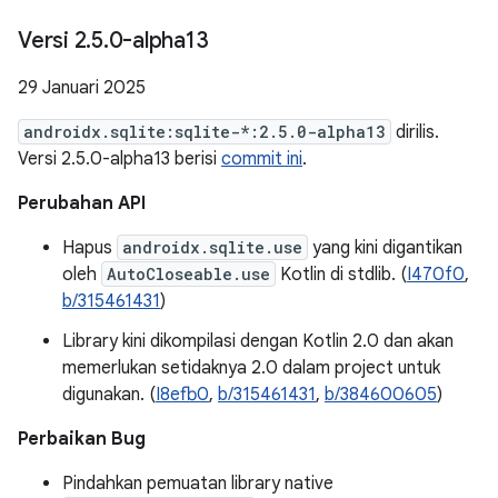
Versi 2
.
5
.
0-alpha13
29 Januari 2025
androidx.sqlite:sqlite-*:2.5.0-alpha13
dirilis.
Versi 2.5.0-alpha13 berisi
commit ini
.
Perubahan API
Hapus
androidx.sqlite.use
yang kini digantikan
oleh
AutoCloseable.use
Kotlin di stdlib. (
I470f0
,
b/315461431
)
Library kini dikompilasi dengan Kotlin 2.0 dan akan
memerlukan setidaknya 2.0 dalam project untuk
digunakan. (
I8efb0
,
b/315461431
,
b/384600605
)
Perbaikan Bug
Pindahkan pemuatan library native