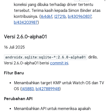
koneksi yang dibuka terhadap driver tertentu
tersebut. Terima kasih kepada Simon Binder atas
kontribusinya. (
I64d6f
,
I2721b
,
b/430960837
,
b/434203987
)
Versi 2
.
6
.
0-alpha01
16 Juli 2025
androidx.sqlite:sqlite-*:2.6.0-alpha01
dirilis.
Versi 2.6.0-alpha01 berisi
commit ini
.
Fitur Baru
Menambahkan target KMP untuk Watch OS dan TV
OS (
I45883
,
b/427889948
)
Perubahan API
Menambahkan API untuk memeriksa apakah