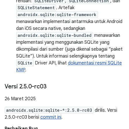
rendah:
SQLiteDriver
,
SQLiteConnection
, dan
SQLiteStatement
. Artefak
androidx.sqlite:sqlite-framework
menawarkan implementasi antarmuka untuk Android
dan iOS secara native, sedangkan
androidx.sqlite:sqlite-bundled
menawarkan
implementasi yang menggunakan SQLite yang
dikompilasi dari sumber (juga dikenal sebagai “paket
SQLite”). Untuk informasi selengkapnya tentang
SQLite
Driver API, lihat
dokumentasi resmi SQLite
KMP
.
Versi 2
.
5
.
0-rc03
26 Maret 2025
androidx.sqlite:sqlite-*:2.5.0-rc03
dirilis. Versi
2.5.0-rc03 berisi
commit ini
.
Perbaikan Bug