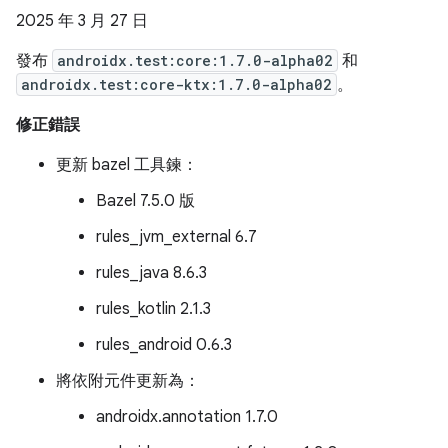
2025 年 3 月 27 日
發布
androidx.test:core:1.7.0-alpha02
和
androidx.test:core-ktx:1.7.0-alpha02
。
修正錯誤
更新 bazel 工具鍊：
Bazel 7.5.0 版
rules_jvm_external 6.7
rules_java 8.6.3
rules_kotlin 2.1.3
rules_android 0.6.3
將依附元件更新為：
androidx.annotation 1.7.0