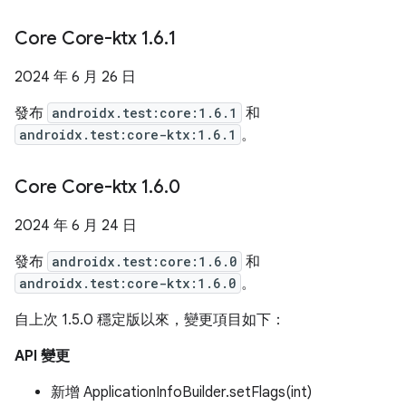
Core Core-ktx 1
.
6
.
1
2024 年 6 月 26 日
發布
androidx.test:core:1.6.1
和
androidx.test:core-ktx:1.6.1
。
Core Core-ktx 1
.
6
.
0
2024 年 6 月 24 日
發布
androidx.test:core:1.6.0
和
androidx.test:core-ktx:1.6.0
。
自上次 1.5.0 穩定版以來，變更項目如下：
API 變更
新增 ApplicationInfoBuilder.setFlags(int)