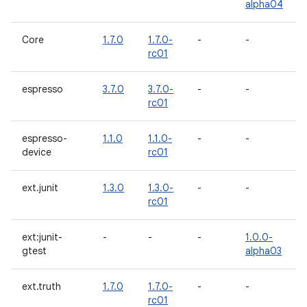
alpha04
Core
1.7.0
1.7.0-
-
-
rc01
espresso
3.7.0
3.7.0-
-
-
rc01
espresso-
1.1.0
1.1.0-
-
-
device
rc01
ext.junit
1.3.0
1.3.0-
-
-
rc01
ext:junit-
-
-
-
1.0.0-
gtest
alpha03
ext.truth
1.7.0
1.7.0-
-
-
rc01