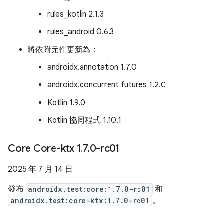
rules_kotlin 2.1.3
rules_android 0.6.3
將依附元件更新為：
androidx.annotation 1.7.0
androidx.concurrent futures 1.2.0
Kotlin 1.9.0
Kotlin 協同程式 1.10.1
Core Core-ktx 1
.
7
.
0-rc01
2025 年 7 月 14 日
發布
androidx.test:core:1.7.0-rc01
和
androidx.test:core-ktx:1.7.0-rc01
。