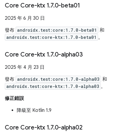
Core Core-ktx 1
.
7
.
0-beta01
2025 年 6 月 30 日
發布
androidx.test:core:1.7.0-beta01
和
androidx.test:core-ktx:1.7.0-beta01
。
Core Core-ktx 1
.
7
.
0-alpha03
2025 年 4 月 23 日
發布
androidx.test:core:1.7.0-alpha03
和
androidx.test:core-ktx:1.7.0-alpha03
。
修正錯誤
降級至 Kotlin 1.9
Core Core-ktx 1
.
7
.
0-alpha02