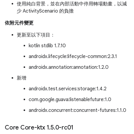
使用純白背景，並在內部活動中停用轉場動畫，以減
少 ActivityScenario 的負擔
依附元件變更
更新至以下項目：
kotlin stdlib 1.7.10
androidx.lifecycle:lifecycle-common:2.3.1
androidx.annotation:annotation:1.2.0
新增
androidx.test.services:storage:1.4.2
com.google.guava:listenablefuture:1.0
androidx.concurrent:concurrent-futures:1.1.0
Core Core-ktx 1
.
5
.
0-rc01