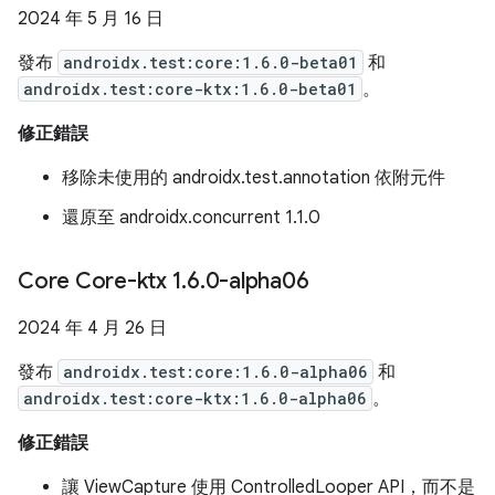
2024 年 5 月 16 日
發布
androidx.test:core:1.6.0-beta01
和
androidx.test:core-ktx:1.6.0-beta01
。
修正錯誤
移除未使用的 androidx.test.annotation 依附元件
還原至 androidx.concurrent 1.1.0
Core Core-ktx 1
.
6
.
0-alpha06
2024 年 4 月 26 日
發布
androidx.test:core:1.6.0-alpha06
和
androidx.test:core-ktx:1.6.0-alpha06
。
修正錯誤
讓 ViewCapture 使用 ControlledLooper API，而不是