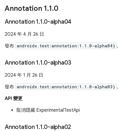
Annotation 1
.
1
.
0
Annotation 1
.
1
.
0-alpha04
2024 年 4 月 26 日
發布
androidx.test:annotation:1.1.0-alpha04}
。
Annotation 1
.
1
.
0-alpha03
2024 年 1 月 26 日
發布
androidx.test:annotation:1.1.0-alpha03}
。
API 變更
取消隱藏 ExperimentalTestApi
Annotation 1
.
1
.
0-alpha02