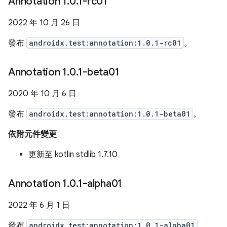
Annotation 1
.
0
.
1-rc01
2022 年 10 月 26 日
發布
androidx.test:annotation:1.0.1-rc01
。
Annotation 1
.
0
.
1-beta01
2020 年 10 月 6 日
發布
androidx.test:annotation:1.0.1-beta01
。
依附元件變更
更新至 kotlin stdlib 1.7.10
Annotation 1
.
0
.
1-alpha01
2022 年 6 月 1 日
發布
androidx.test:annotation:1.0.1-alpha01
。