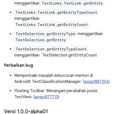
menggantikan
TextLinks.TextLink.getEntity
TextLinks.TextLink.getEntityTypeCount
menggantikan
TextLinks.TextLink.getEntityCount
TextSelection.getEntityType
menggantikan
TextSelection.getEntity
TextSelection.getEntityTypeCount
menggantikan `TextSelection.getEntityCount
Perbaikan bug
Memperbaiki masalah kebocoran memori di
AndroidX TextClassificationManager. (
aosp/887354
)
Floating Toolbar: Menangani perubahan posisi
TextView. (
aosp/877713
)
Versi 1
.
0
.
0-alpha01