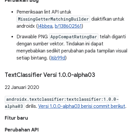
Perbaikan Bug
Pemeriksaan lint API untuk
MissingGetterMatchingBuilder
diaktifkan untuk
androidx (
I4bbea
,
b/138602561
)
Drawable PNG
AppCompatRatingBar
telah diganti
dengan sumber vektor. Tindakan ini dapat
menyebabkan sedikit perubahan pada tampilan visual
setiap bintang. (
I6b99d
)
Text
Classifier Versi 1
.
0
.
0-alpha03
22 Januari 2020
androidx.textclassifier:textclassifier:1.0.0-
alpha03
dirilis.
Versi 1.0.0-alpha03 berisi commit berikut
.
Fitur baru
Perubahan API