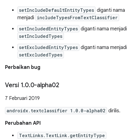
setIncludeDefaultEntityTypes
diganti nama
menjadi
includeTypesFromTextClassifier
setIncludedEntityTypes
diganti nama menjadi
setIncludedTypes
setExcludedEntityTypes
diganti nama menjadi
setExcludedTypes
Perbaikan bug
Versi 1
.
0
.
0-alpha02
7 Februari 2019
androidx.textclassifier 1.0.0-alpha02
dirilis.
Perubahan API
TextLinks.TextLink.getEntityType