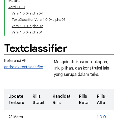
Masukan
Versi 1.0.0
Versi 1.0.0-alpha04
TextClassifier Versi 1.0.0-alpha03
Versi 1.0.0-alpha02
Versi 1.0.0-alpha01
Textclassifier
Referensi API
Mengidentifikasi percakapan,
androidx.textclassifier
link, pilihan, dan konstruksi lain
yang serupa dalam teks.
Update
Rilis
Kandidat
Rilis
Rilis
Terbaru
Stabil
Rilis
Beta
Alfa
23 Maret
-
-
-
1.0.0-