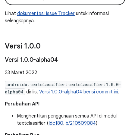
Lihat
dokumentasi Issue Tracker
untuk informasi
selengkapnya.
Versi 1
.
0
.
0
Versi 1
.
0
.
0-alpha04
23 Maret 2022
androidx.textclassifier:textclassifier:1.0.0-
alpha04
dirilis.
Versi 1.0.0-alpha04 berisi commit ini
.
Perubahan API
Menghentikan penggunaan semua API di modul
textclassifier (
Idc180
,
b/210509084
)