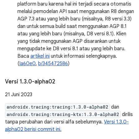
platform baru karena hal ini terjadi secara otomatis
melalui pemodelan API saat menggunakan R8 dengan
AGP 7.3 atau yang lebih baru (misalnya, R8 versi 3.3)
dan untuk semua build saat menggunakan AGP 8.1
atau yang lebih baru (misalnya, D8 versi 8.1). Klien
yang tidak menggunakan AGP disarankan untuk
mengupdate ke D8 versi 8.1 atau yang lebih baru.
Baca
artikel ini
untuk informasi selengkapnya.
(
Ia60e0
,
b/345472586
)
Versi 1
.
3
.
0-alpha02
21 Juni 2023
androidx.tracing:tracing:1.3.0-alpha02
dan
androidx.tracing:tracing-ktx:1.3.0-alpha02
dirilis
tanpa perubahan dari versi alfa sebelumnya.
Versi 1.3.0-
alpha02 berisi commit ini.