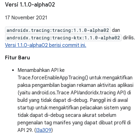
Versi 1
.
1
.
0-alpha02
17 November 2021
androidx.tracing:tracing:1.1.0-alpha02
dan
androidx.tracing:tracing-ktx:1.1.0-alpha02
dirilis.
Versi 1.1.0-alpha02 berisi commit ini.
Fitur Baru
Menambahkan API ke
Trace.forceEnableAppTracing() untuk mengaktifkan
paksa pengambilan bagian rekaman aktivitas aplikasi
(yaitu android.os.Trace API/andoridx.tracing API) di
build yang tidak dapat di-debug. Panggil ini di awal
startup untuk mengaktifkan pelacakan sistem yang
tidak dapat di-debug secara akurat sebelum
pengenalan tag manifes yang dapat dibuat profil di
API 29. (
I3a309
)