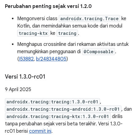
Perubahan penting sejak versi 1.2.0
Mengonversi class
androidx.tracing.Trace
ke
Kotlin, dan memindahkan semua kode dari modul
tracing-ktx
ke
tracing
.
Menghapus crossinline dari rekaman aktivitas untuk
memungkinkan penggunaan di
@Composable
.
(
I53882
,
b/248344805
)
Versi 1
.
3
.
0-rc01
9 April 2025
androidx.tracing:tracing:1.3.0-rc01
,
androidx.tracing:tracing-android:1.3.0-rc01
, dan
androidx.tracing:tracing-ktx:1.3.0-rc01
dirilis
tanpa perubahan sejak versi beta terakhir. Versi 1.3.0-
rc01 berisi
commit ini
.