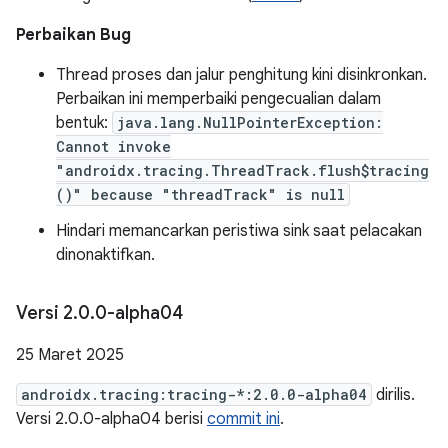
Perbaikan Bug
Thread proses dan jalur penghitung kini disinkronkan.
Perbaikan ini memperbaiki pengecualian dalam
bentuk:
java.lang.NullPointerException:
Cannot invoke
"androidx.tracing.ThreadTrack.flush$tracing
()" because "threadTrack" is null
Hindari memancarkan peristiwa sink saat pelacakan
dinonaktifkan.
Versi 2
.
0
.
0-alpha04
25 Maret 2025
androidx.tracing:tracing-*:2.0.0-alpha04
dirilis.
Versi 2.0.0-alpha04 berisi
commit ini
.