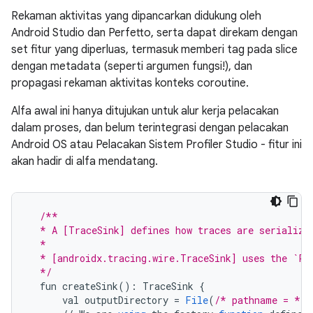
Rekaman aktivitas yang dipancarkan didukung oleh
Android Studio dan Perfetto, serta dapat direkam dengan
set fitur yang diperluas, termasuk memberi tag pada slice
dengan metadata (seperti argumen fungsi!), dan
propagasi rekaman aktivitas konteks coroutine.
Alfa awal ini hanya ditujukan untuk alur kerja pelacakan
dalam proses, dan belum terintegrasi dengan pelacakan
Android OS atau Pelacakan Sistem Profiler Studio - fitur ini
akan hadir di alfa mendatang.
/**
  * A [TraceSink] defines how traces are serialize
  *
  * [androidx.tracing.wire.TraceSink] uses the `Pe
  */
fun
createSink
()
:
TraceSink
{
val
outputDirectory
=
File
(
/* pathname = */