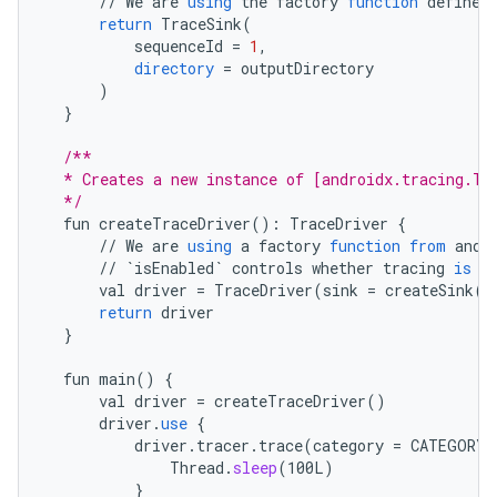
//
We
are
using
the
factory
function
defined
return
TraceSink
(
sequenceId
=
1
,
directory
=
outputDirectory
)
}
/**
  * Creates a new instance of [androidx.tracing.Tr
  */
fun
createTraceDriver
()
:
TraceDriver
{
//
We
are
using
a
factory
function
from
andr
//
`isEnabled`
controls
whether
tracing
is
e
val
driver
=
TraceDriver
(
sink
=
createSink
()
return
driver
}
fun
main
()
{
val
driver
=
createTraceDriver
()
driver
.
use
{
driver
.
tracer
.
trace
(
category
=
CATEGORY_
Thread
.
sleep
(
100L
)
}