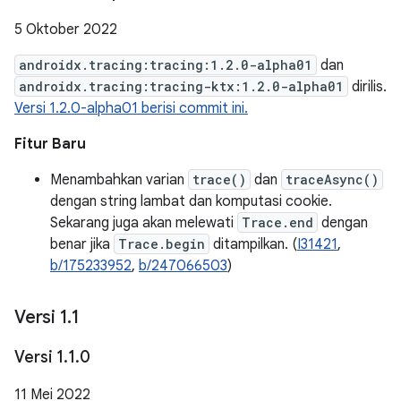
5 Oktober 2022
androidx.tracing:tracing:1.2.0-alpha01
dan
androidx.tracing:tracing-ktx:1.2.0-alpha01
dirilis.
Versi 1.2.0-alpha01 berisi commit ini.
Fitur Baru
Menambahkan varian
trace()
dan
traceAsync()
dengan string lambat dan komputasi cookie.
Sekarang juga akan melewati
Trace.end
dengan
benar jika
Trace.begin
ditampilkan. (
I31421
,
b/175233952
,
b/247066503
)
Versi 1
.
1
Versi 1
.
1
.
0
11 Mei 2022