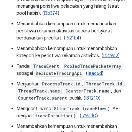
menangani peristiwa pelacakan yang hilang (saat
pool habis). (
I3b374
)
Menambahkan kemampuan untuk memancarkan
peristiwa rekaman aktivitas secara bersyarat
berdasarkan predikat. (
I621b4
)
Menambahkan kemampuan untuk menambahkan
kategori ke peristiwa rekaman aktivitas. (
I449c2
)
Tandai
TraceEvent
,
PooledTracePacketArray
sebagai
DelicateTracingApi
. (
Iaac6d
)
Menjadikan
ProcessTrack.id
,
ThreadTrack.id
,
ThreadTrack.name
,
CounterTrack.name
, dan
CounterTrack.parent
publik. (
I81210
)
Mengganti nama
SliceTrack.traceFlow()
API
menjadi
traceCoroutine()
. (
I79ad0
)
Menambahkan kemampuan untuk menambahkan