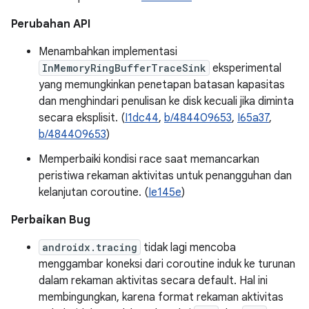
Perubahan API
Menambahkan implementasi
InMemoryRingBufferTraceSink
eksperimental
yang memungkinkan penetapan batasan kapasitas
dan menghindari penulisan ke disk kecuali jika diminta
secara eksplisit. (
I1dc44
,
b/484409653
,
I65a37
,
b/484409653
)
Memperbaiki kondisi race saat memancarkan
peristiwa rekaman aktivitas untuk penangguhan dan
kelanjutan coroutine. (
Ie145e
)
Perbaikan Bug
androidx.tracing
tidak lagi mencoba
menggambar koneksi dari coroutine induk ke turunan
dalam rekaman aktivitas secara default. Hal ini
membingungkan, karena format rekaman aktivitas