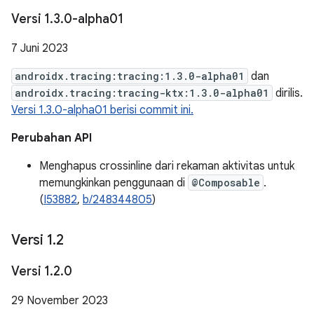
Versi 1
.
3
.
0-alpha01
7 Juni 2023
androidx.tracing:tracing:1.3.0-alpha01
dan
androidx.tracing:tracing-ktx:1.3.0-alpha01
dirilis.
Versi 1.3.0-alpha01 berisi commit ini.
Perubahan API
Menghapus crossinline dari rekaman aktivitas untuk
memungkinkan penggunaan di
@Composable
.
(
I53882
,
b/248344805
)
Versi 1
.
2
Versi 1
.
2
.
0
29 November 2023