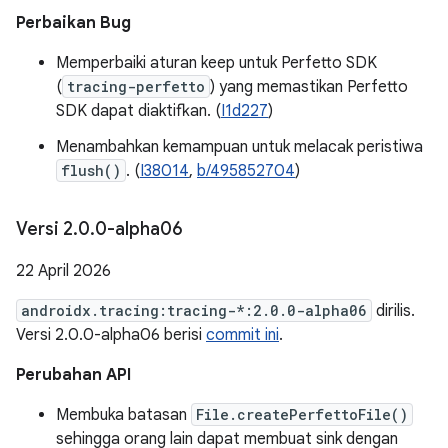
Perbaikan Bug
Memperbaiki aturan keep untuk Perfetto SDK
(
tracing-perfetto
) yang memastikan Perfetto
SDK dapat diaktifkan. (
I1d227
)
Menambahkan kemampuan untuk melacak peristiwa
flush()
. (
I38014
,
b/495852704
)
Versi 2
.
0
.
0-alpha06
22 April 2026
androidx.tracing:tracing-*:2.0.0-alpha06
dirilis.
Versi 2.0.0-alpha06 berisi
commit ini
.
Perubahan API
Membuka batasan
File.createPerfettoFile()
sehingga orang lain dapat membuat sink dengan