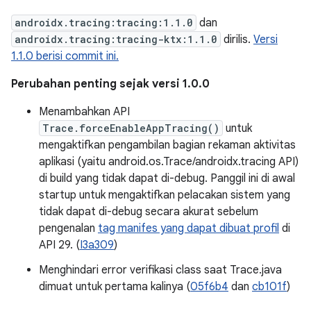
androidx.tracing:tracing:1.1.0
dan
androidx.tracing:tracing-ktx:1.1.0
dirilis.
Versi
1.1.0 berisi commit ini.
Perubahan penting sejak versi 1.0.0
Menambahkan API
Trace.forceEnableAppTracing()
untuk
mengaktifkan pengambilan bagian rekaman aktivitas
aplikasi (yaitu android.os.Trace/androidx.tracing API)
di build yang tidak dapat di-debug. Panggil ini di awal
startup untuk mengaktifkan pelacakan sistem yang
tidak dapat di-debug secara akurat sebelum
pengenalan
tag manifes yang dapat dibuat profil
di
API 29. (
I3a309
)
Menghindari error verifikasi class saat Trace.java
dimuat untuk pertama kalinya (
05f6b4
dan
cb101f
)