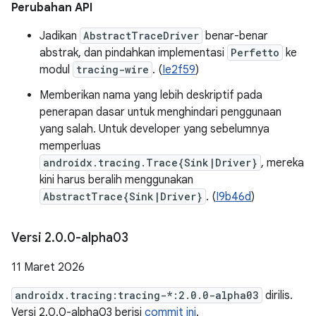
Perubahan API
Jadikan
AbstractTraceDriver
benar-benar
abstrak, dan pindahkan implementasi
Perfetto
ke
modul
tracing-wire
. (
Ie2f59
)
Memberikan nama yang lebih deskriptif pada
penerapan dasar untuk menghindari penggunaan
yang salah. Untuk developer yang sebelumnya
memperluas
androidx.tracing.Trace{Sink|Driver}
, mereka
kini harus beralih menggunakan
AbstractTrace{Sink|Driver}
. (
I9b46d
)
Versi 2
.
0
.
0-alpha03
11 Maret 2026
androidx.tracing:tracing-*:2.0.0-alpha03
dirilis.
Versi 2.0.0-alpha03 berisi
commit ini
.