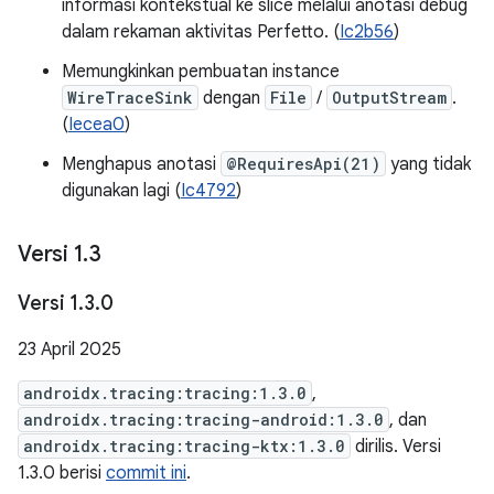
informasi kontekstual ke slice melalui anotasi debug
dalam rekaman aktivitas Perfetto. (
Ic2b56
)
Memungkinkan pembuatan instance
WireTraceSink
dengan
File
/
OutputStream
.
(
Iecea0
)
Menghapus anotasi
@RequiresApi(21)
yang tidak
digunakan lagi (
Ic4792
)
Versi 1
.
3
Versi 1
.
3
.
0
23 April 2025
androidx.tracing:tracing:1.3.0
,
androidx.tracing:tracing-android:1.3.0
, dan
androidx.tracing:tracing-ktx:1.3.0
dirilis. Versi
1.3.0 berisi
commit ini
.