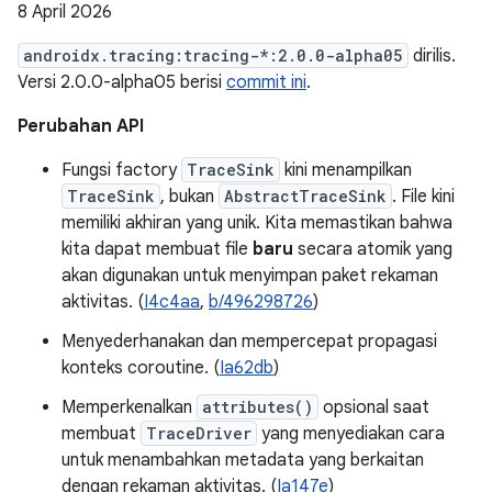
8 April 2026
androidx.tracing:tracing-*:2.0.0-alpha05
dirilis.
Versi 2.0.0-alpha05 berisi
commit ini
.
Perubahan API
Fungsi factory
TraceSink
kini menampilkan
TraceSink
, bukan
AbstractTraceSink
. File kini
memiliki akhiran yang unik. Kita memastikan bahwa
kita dapat membuat file
baru
secara atomik yang
akan digunakan untuk menyimpan paket rekaman
aktivitas. (
I4c4aa
,
b/496298726
)
Menyederhanakan dan mempercepat propagasi
konteks coroutine. (
Ia62db
)
Memperkenalkan
attributes()
opsional saat
membuat
TraceDriver
yang menyediakan cara
untuk menambahkan metadata yang berkaitan
dengan rekaman aktivitas. (
Ia147e
)