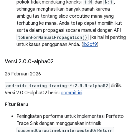
pokok tidak mendukung koneksi
1:N
dan
N:1
,
sehingga menghasilkan banyak panah karena
ambiguitas tentang slice coroutine mana yang
terhubung ke mana. Anda tetap dapat memilih ikut
serta dalam propagasi secara manual dengan API
tokenForManualPropagation()
jika hal ini penting
untuk kasus penggunaan Anda. (
Ib2cf9
)
Versi 2
.
0
.
0-alpha02
25 Februari 2026
androidx.tracing:tracing-*:2.0.0-alpha02
dirilis.
Versi 2.0.0-alpha02 berisi
commit ini
.
Fitur Baru
Peningkatan performa untuk implementasi Perfetto
Trace Sink dengan menggunakan intrinsik
suspendCoroutineUninterceptedOrReturn