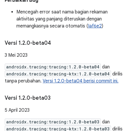
Perbaikan Bug
Mencegah error saat nama bagian rekaman
aktivitas yang panjang diteruskan dengan
memangkasnya secara otomatis (
Iaf6e2
)
Versi 1
.
2
.
0-beta04
3 Mei 2023
androidx.tracing:tracing:1.2.0-beta04
dan
androidx.tracing:tracing-ktx:1.2.0-beta04
dirilis
tanpa perubahan.
Versi 1.2.0-beta04 berisi commit ini.
Versi 1
.
2
.
0-beta03
5 April 2023
androidx.tracing:tracing:1.2.0-beta03
dan
androidx.tracing:tracing-ktx:1.2.0-beta03
dirilis