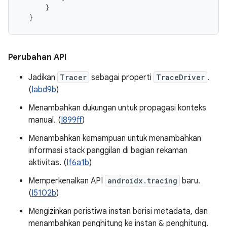
}
}
Perubahan API
Jadikan
Tracer
sebagai properti
TraceDriver
.
(
Iabd9b
)
Menambahkan dukungan untuk propagasi konteks
manual. (
I899ff
)
Menambahkan kemampuan untuk menambahkan
informasi stack panggilan di bagian rekaman
aktivitas. (
If6a1b
)
Memperkenalkan API
androidx.tracing
baru.
(
I5102b
)
Mengizinkan peristiwa instan berisi metadata, dan
menambahkan penghitung ke instan & penghitung.