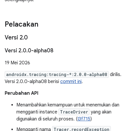
Pelacakan
Versi 2
.
0
Versi 2
.
0
.
0-alpha08
19 Mei 2026
androidx.tracing:tracing-*:2.0.0-alpha08
dirilis.
Versi 2.0.0-alpha08 berisi
commit ini
.
Perubahan API
Menambahkan kemampuan untuk menemukan dan
mengganti instance
TraceDriver
yang akan
digunakan di seluruh proses. (
I3f715
)
Mengganti nama
Tracer.recordException