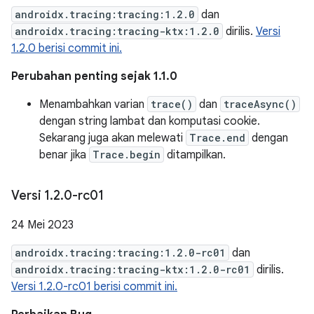
androidx.tracing:tracing:1.2.0
dan
androidx.tracing:tracing-ktx:1.2.0
dirilis.
Versi
1.2.0 berisi commit ini.
Perubahan penting sejak 1.1.0
Menambahkan varian
trace()
dan
traceAsync()
dengan string lambat dan komputasi cookie.
Sekarang juga akan melewati
Trace.end
dengan
benar jika
Trace.begin
ditampilkan.
Versi 1
.
2
.
0-rc01
24 Mei 2023
androidx.tracing:tracing:1.2.0-rc01
dan
androidx.tracing:tracing-ktx:1.2.0-rc01
dirilis.
Versi 1.2.0-rc01 berisi commit ini.