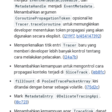
menjadi
EventMetadataCloseable
, dan
MetadataHandle
menjadi
EventMetadata
.
Menambahkan argumen
CoroutinePropagationToken
opsional ke
Tracer.traceCoroutine
untuk memungkinkan
developer menentukan token propagasi yang akan
digunakan secara eksplisit. (
I219f7
,
b/454147392
)
Memperkenalkan titik entri
Tracer
baru yang
memberi developer lebih banyak kontrol tentang
cara melakukan pelacakan. (
I24a7b
)
Menambahkan kemampuan untuk mengontrol cara
propagasi konteks terjadi di
SliceTrack
. (
Ieb8fc
)
fillCount
di
PooledTracePacketArray
kini
ditandai dengan benar sebagai volatile. (
I75d2c
)
Mark
MetadataEntry
@DelicateTracingApi
.
(
I8c723
)
Menambahkan kemampuan agar
TraceSink
dapat