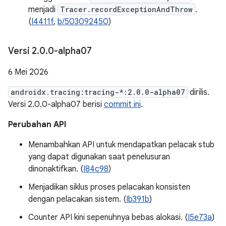
menjadi
Tracer.recordExceptionAndThrow
.
(
I4411f
,
b/503092450
)
Versi 2
.
0
.
0-alpha07
6 Mei 2026
androidx.tracing:tracing-*:2.0.0-alpha07
dirilis.
Versi 2.0.0-alpha07 berisi
commit ini
.
Perubahan API
Menambahkan API untuk mendapatkan pelacak stub
yang dapat digunakan saat penelusuran
dinonaktifkan. (
I84c98
)
Menjadikan siklus proses pelacakan konsisten
dengan pelacakan sistem. (
Ib391b
)
Counter API kini sepenuhnya bebas alokasi. (
I5e73a
)