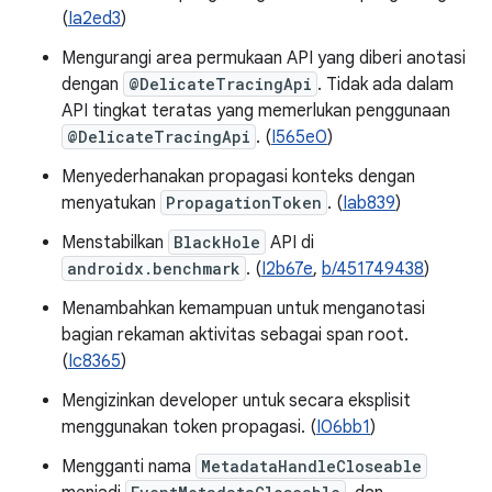
(
Ia2ed3
)
Mengurangi area permukaan API yang diberi anotasi
dengan
@DelicateTracingApi
. Tidak ada dalam
API tingkat teratas yang memerlukan penggunaan
@DelicateTracingApi
. (
I565e0
)
Menyederhanakan propagasi konteks dengan
menyatukan
PropagationToken
. (
Iab839
)
Menstabilkan
BlackHole
API di
androidx.benchmark
. (
I2b67e
,
b/451749438
)
Menambahkan kemampuan untuk menganotasi
bagian rekaman aktivitas sebagai span root.
(
Ic8365
)
Mengizinkan developer untuk secara eksplisit
menggunakan token propagasi. (
I06bb1
)
Mengganti nama
MetadataHandleCloseable