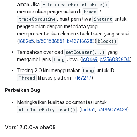
aman. Jika
File.createPerfettoFile()
memunculkan pengecualian di
trace
/
traceCoroutine
, buat peristiwa
instant
untuk
pengecualian dengan metadata yang
merepresentasikan elemen stack trace yang sesuai.
(
I682e5
,
b/501536851
,
b/437166283
)
block()
Tambahkan overload
setCounter(...)
yang
mengambil jenis
Long
Java. (
Ic0469
,
b/356082604
)
Tracing 2.0 kini menggunakan
Long
untuk ID
Thread
khusus platform. (
I67277
)
Perbaikan Bug
Meningkatkan kualitas dokumentasi untuk
AttributeEntry.reset()
. (
I5d3a1
,
b/496079439
)
Versi 2
.
0
.
0-alpha05