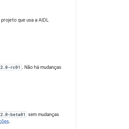
projeto que usa a AIDL
.2.0-rc01
. Não há mudanças
.2.0-beta01
sem mudanças
ções
.