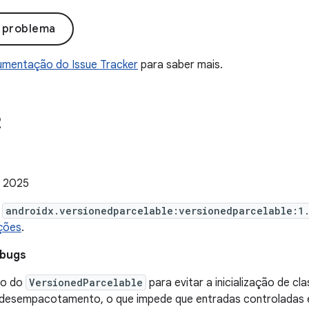
o problema
mentação do Issue Tracker
para saber mais.
2
e 2025
e
androidx.versionedparcelable:versionedparcelable:1
ções
.
 bugs
ão do
VersionedParcelable
para evitar a inicialização de c
de desempacotamento, o que impede que entradas controlada