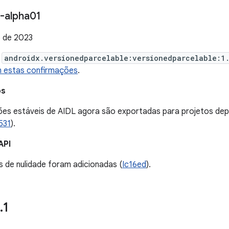
-alpha01
 de 2023
e
androidx.versionedparcelable:versionedparcelable:1
 estas confirmações
.
os
ções estáveis de AIDL agora são exportadas para projetos de
531
).
API
 de nulidade foram adicionadas (
Ic16ed
).
.
1