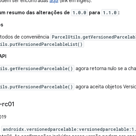
podem ser encontradas
aqui
(link em inglês).
 um resumo das alterações de
1.0.0
para
1.1.0
:
os
todos de conveniência
ParcelUtils.getVersionedParcelab
ils.putVersionedParcelableList()
API
ils.getVersionedParcelable()
agora retorna nulo se a ch
ils.putVersionedParcelable()
agora aceita objetos Versi
-rc01
019
o
androidx.versionedparcelable:versionedparcelable:1