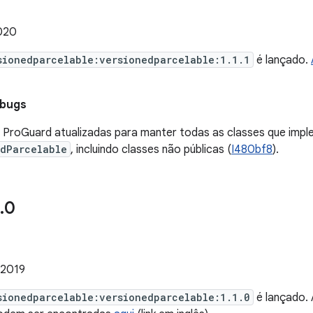
2020
sionedparcelable:versionedparcelable:1.1.1
é lançado.
 bugs
 ProGuard atualizadas para manter todas as classes que imp
edParcelable
, incluindo classes não públicas (
I480bf8
).
.
0
 2019
sionedparcelable:versionedparcelable:1.1.0
é lançado. 