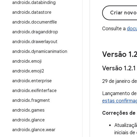
androidx
.
databinding
androidx
.
datastore
Criar nov
androidx
.
documentfile
Consulte a
docu
androidx
.
draganddrop
androidx
.
drawerlayout
androidx
.
dynamicanimation
Versão 1
.
androidx
.
emoji
Versão 1
.
2
.
1
androidx
.
emoji2
androidx
.
enterprise
29 de janeiro d
androidx
.
exifinterface
Lançamento d
androidx
.
fragment
estas confirma
androidx
.
games
Correções de
androidx
.
glance
Atualizaç
androidx
.
glance
.
wear
iniciais 