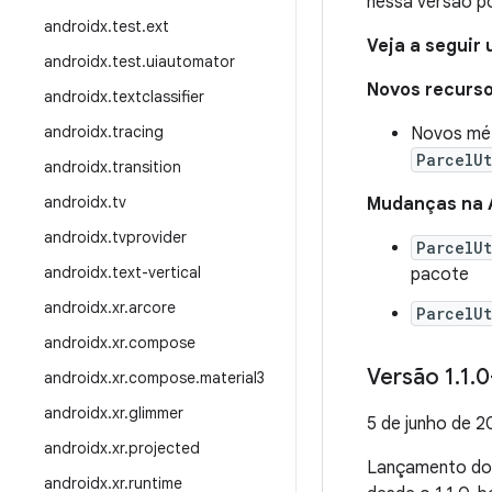
nessa versão 
androidx
.
test
.
ext
Veja a seguir
androidx
.
test
.
uiautomator
Novos recurs
androidx
.
textclassifier
androidx
.
tracing
Novos mé
ParcelUt
androidx
.
transition
androidx
.
tv
Mudanças na 
androidx
.
tvprovider
ParcelUt
androidx
.
text-vertical
pacote
androidx
.
xr
.
arcore
ParcelUt
androidx
.
xr
.
compose
Versão 1
.
1
.
0
androidx
.
xr
.
compose
.
material3
androidx
.
xr
.
glimmer
5 de junho de 2
androidx
.
xr
.
projected
Lançamento d
androidx
.
xr
.
runtime