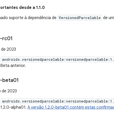
rtantes desde a 1.1.0
onado suporte à dependência de
VersionedParcelable
de um 
-rc01
 de 2023
e
androidx.versionedparcelable:versionedparcelable:1
Beta anterior.
-beta01
o de 2023
e
androidx.versionedparcelable:versionedparcelable:1
 1.2.0-alpha01.
A versão 1.2.0-beta01 contém estas confirma