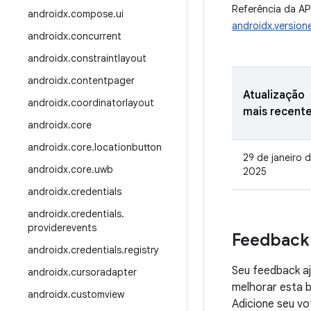
Referência da AP
androidx
.
compose
.
ui
androidx.version
androidx
.
concurrent
androidx
.
constraintlayout
androidx
.
contentpager
Atualização
androidx
.
coordinatorlayout
mais recent
androidx
.
core
androidx
.
core
.
locationbutton
29 de janeiro 
androidx
.
core
.
uwb
2025
androidx
.
credentials
androidx
.
credentials
.
providerevents
Feedback
androidx
.
credentials
.
registry
Seu feedback aj
androidx
.
cursoradapter
melhorar esta b
androidx
.
customview
Adicione seu vo