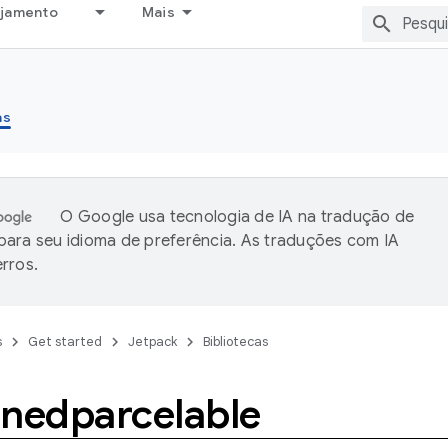
ejamento
Mais
as
O Google usa tecnologia de IA na tradução de
ara seu idioma de preferência. As traduções com IA
rros.
s
Get started
Jetpack
Bibliotecas
onedparcelable