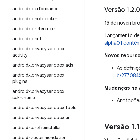
androidx
.
performance
Versão 1
.
2
.
0
androidx
.
photopicker
15 de novembro
androidx
.
preference
Lançamento d
androidx
.
print
alpha01 contém
androidx
.
privacysandbox
.
activity
Novos recurs
androidx
.
privacysandbox
.
ads
As defini
androidx
.
privacysandbox
.
b/277084
plugins
Mudanças na 
androidx
.
privacysandbox
.
sdkruntime
Anotações
androidx
.
privacysandbox
.
tools
androidx
.
privacysandbox
.
ui
Versão 1
.
1
androidx
.
profileinstaller
androidx
.
recommendation