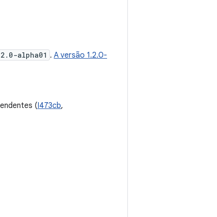
.2.0-alpha01
.
A versão 1.2.0-
pendentes (
I473cb
,