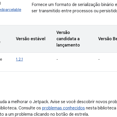
I
Fornece um formato de serialização binário
edparcelable
ser transmitido entre processos ou persisti
Versão
Versão estável
candidata a
Versão B
e
lançamento
de
1.2.1
-
-
uda a melhorar o Jetpack. Avise se você descobrir novos probl
iblioteca. Consulte os
problemas conhecidos
nesta biblioteca
to a um problema clicando no botão de estrela.