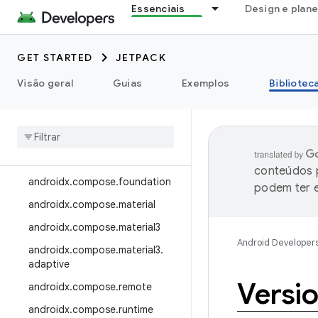
androidx.camera.viewfinder
Essenciais
Design e plan
androidx.car
androidx.car.app
GET STARTED
JETPACK
androidx.cardview
Visão geral
Guias
Exemplos
Bibliotec
androidx.collection
androidx
.
compose
androidx
.
compose
.
animation
androidx
.
compose
.
compiler
conteúdos p
androidx
.
compose
.
foundation
podem ter e
androidx
.
compose
.
material
androidx
.
compose
.
material3
Android Developer
androidx
.
compose
.
material3
.
adaptive
Versi
androidx
.
compose
.
remote
androidx
.
compose
.
runtime