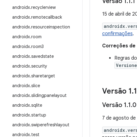
Versão 1
.
1
.
1
androidx
.
recyclerview
15 de abril de 
androidx
.
remotecallback
androidx.ver
androidx
.
resourceinspection
confirmações
.
androidx
.
room
Correções de
androidx
.
room3
androidx
.
savedstate
Regras do
Version
androidx
.
security
androidx
.
sharetarget
androidx
.
slice
Versão 1
.
1
androidx
.
slidingpanelayout
Versão 1
.
1
.
0
androidx
.
sqlite
androidx
.
startup
7 de agosto de
androidx
.
swiperefreshlayout
androidx.ver
androidx
.
test