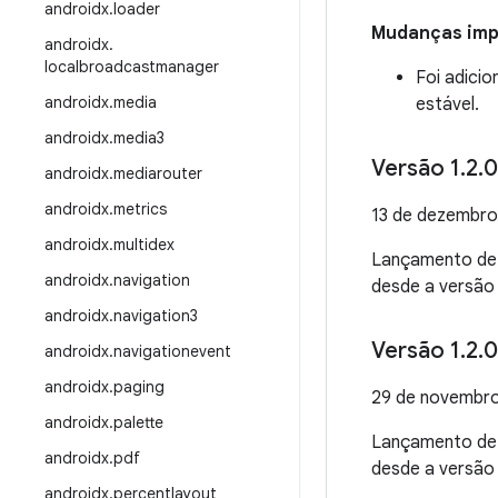
androidx
.
loader
Mudanças impo
androidx
.
localbroadcastmanager
Foi adici
androidx
.
media
estável.
androidx
.
media3
Versão 1
.
2
.
0
androidx
.
mediarouter
androidx
.
metrics
13 de dezembro
androidx
.
multidex
Lançamento d
androidx
.
navigation
desde a versão 
androidx
.
navigation3
Versão 1
.
2
.
0
androidx
.
navigationevent
androidx
.
paging
29 de novembr
androidx
.
palette
Lançamento d
androidx
.
pdf
desde a versão
androidx
.
percentlayout