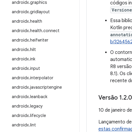
androidx
.
graphics
códigos i
Version
androidx
.
gridlayout
Essa bibl
androidx
.
health
Kotlin pr
androidx
.
health
.
connect
annotati
androidx
.
heifwriter
b/326456
androidx
.
hilt
O contorn
androidx
.
ink
automatic
R8 versão 
androidx
.
input
8.1). Os c
androidx
.
interpolator
recente d
androidx
.
javascriptengine
androidx
.
leanback
Versão 1
.
2
.
0
androidx
.
legacy
10 de janeiro d
androidx
.
lifecycle
Lançamento d
androidx
.
lint
estas confirma