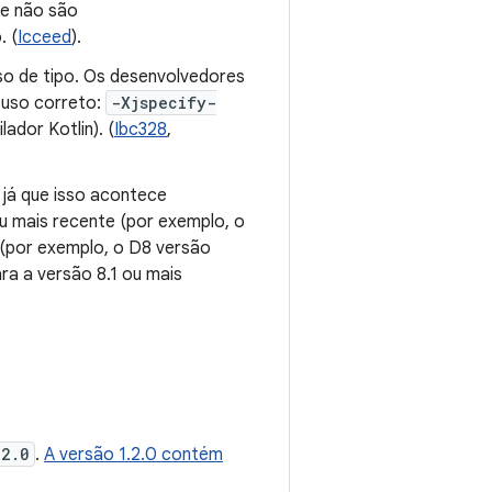
ue não são
. (
Icceed
).
uso de tipo. Os desenvolvedores
 uso correto:
-Xjspecify-
ador Kotlin). (
Ibc328
,
 já que isso acontece
 mais recente (por exemplo, o
e (por exemplo, o D8 versão
ra a versão 8.1 ou mais
.2.0
.
A versão 1.2.0 contém