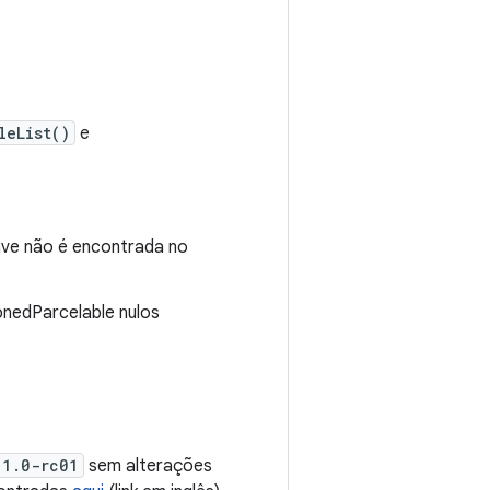
leList()
e
ave não é encontrada no
onedParcelable nulos
.1.0-rc01
sem alterações