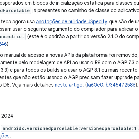
nesperados em blocos de inicialização estática para classes q
edParcelable
já presentes no caminho de classe do aplicativo
ioteca agora usa
anotações de nulidade JSpecify
, que são de 
ecisam usar o seguinte argumento do compilador para aplicar o
ons=strict
(este é o padrão a partir da versão 2.1.0 do compil
246
).
o manual de acesso a novas APIs da plataforma foi removido,
amente pelo modelagem de API ao usar o R8 com o AGP 7.3 ou
3.3) e para todos os builds ao usar o AGP 8.1 ou mais recent
lientes que não estão usando o AGP precisam fazer upgrade pa
o D8. Veja mais detalhes
neste artigo
. (
Ia60e0
,
b/345472586
).
e 2024
e
androidx.versionedparcelable:versionedparcelable:1
ções
.