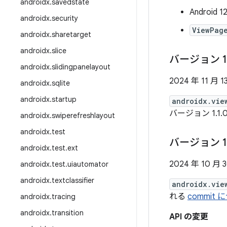
androidx
.
savedstate
Andro
androidx
.
security
ViewPag
androidx
.
sharetarget
androidx
.
slice
バージョン 1
androidx
.
slidingpanelayout
2024 年 11 月 1
androidx
.
sqlite
androidx
.
startup
androidx.vie
バージョン 1.1.
androidx
.
swiperefreshlayout
androidx
.
test
バージョン 1
androidx
.
test
.
ext
2024 年 10 月 
androidx
.
test
.
uiautomator
androidx
.
textclassifier
androidx.vie
れる
commi
androidx
.
tracing
androidx
.
transition
API の変更