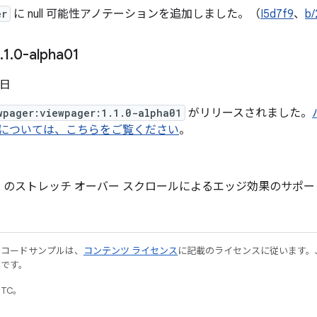
er
に null 可能性アノテーションを追加しました。（
I5d7f9
、
b
.
1
.
0-alpha01
 日
wpager:viewpager:1.1.0-alpha01
がリリースされました。
it については、こちらをご覧ください
。
id 12 のストレッチ オーバー スクロールによるエッジ効果のサ
やコードサンプルは、
コンテンツ ライセンス
に記載のライセンスに従います。Java
標です。
UTC。