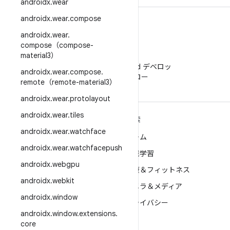
androidx
.
wear
androidx
.
wear
.
compose
androidx
.
wear
.
compose（compose-
material3）
WeChat
WeChat で Android デベロッ
androidx
.
wear
.
compose
.
パーをフォロー
remote（remote-material3）
androidx
.
wear
.
protolayout
androidx
.
wear
.
tiles
ANDROID の詳細
探索
androidx
.
wear
.
watchface
Android
ゲーム
androidx
.
wear
.
watchfacepush
エンタープライズ向け Android
機械学習
androidx
.
webgpu
セキュリティ
健康＆フィットネス
androidx
.
webkit
ソース
カメラ＆メディア
androidx
.
window
ニュース
プライバシー
androidx
.
window
.
extensions
.
ブログ
5G
core