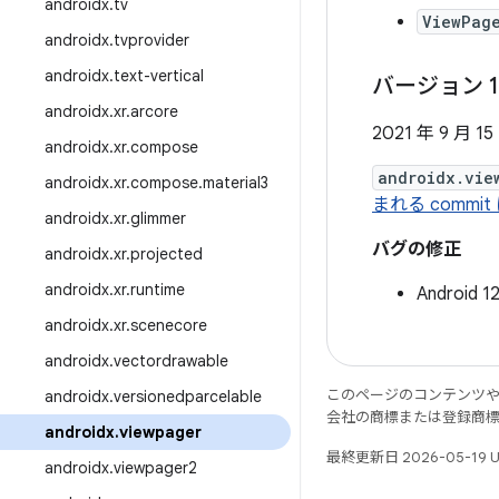
androidx
.
tv
ViewPag
androidx
.
tvprovider
androidx
.
text-vertical
バージョン 1
androidx
.
xr
.
arcore
2021 年 9 月 15
androidx
.
xr
.
compose
androidx.vie
androidx
.
xr
.
compose
.
material3
まれる comm
androidx
.
xr
.
glimmer
バグの修正
androidx
.
xr
.
projected
androidx
.
xr
.
runtime
Andro
androidx
.
xr
.
scenecore
androidx
.
vectordrawable
このページのコンテンツ
androidx
.
versionedparcelable
会社の商標または登録商
androidx
.
viewpager
最終更新日 2026-05-19 
androidx
.
viewpager2