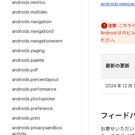
androidx
.
metrics
androidx.viewpag
androidx
.
multidex
androidx
.
navigation
注意:
このライ
androidx
.
navigation3
Android UI の
ださい。
androidx
.
navigationevent
androidx
.
paging
androidx
.
palette
最新の更新
androidx
.
pdf
androidx
.
percentlayout
2024 年 12 月 
androidx
.
performance
androidx
.
photopicker
androidx
.
preference
フィード
androidx
.
print
androidx
.
privacysandbox
.
お寄せいただい
activity