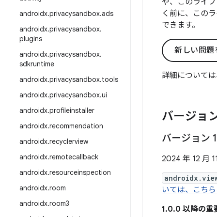
や、このライブ
く前に、このラ
androidx
.
privacysandbox
.
ads
できます。
androidx
.
privacysandbox
.
plugins
新しい問題
androidx
.
privacysandbox
.
sdkruntime
詳細については
androidx
.
privacysandbox
.
tools
androidx
.
privacysandbox
.
ui
androidx
.
profileinstaller
バージョン
androidx
.
recommendation
バージョン 1
androidx
.
recyclerview
androidx
.
remotecallback
2024 年 12 月 1
androidx
.
resourceinspection
androidx.vie
androidx
.
room
いては、こちら
androidx
.
room3
1.0.0 以降の