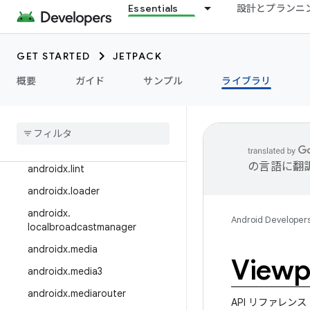
Essentials
設計とプランニ
androidx.ink
androidx.input
GET STARTED
JETPACK
androidx.interpolator
androidx.javascriptengine
概要
ガイド
サンプル
ライブラリ
androidx
.
leanback
androidx
.
legacy
androidx
.
lifecycle
の言語に翻
androidx
.
lint
androidx
.
loader
androidx
.
Android Developer
localbroadcastmanager
androidx
.
media
Viewp
androidx
.
media3
androidx
.
mediarouter
API リファレンス