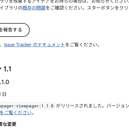
ラリを改善するアイデアをお持ちの場合は、お知らせください
イブラリの
既存の問題
をご確認ください。スターボタンをクリ
を報告する
、
Issue Tracker のドキュメント
をご覧ください。
 1
.
1
.
1
.
0
1 日
wpager:viewpager:1.1.0
がリリースされました。バージョン 1
をご覧ください
。
重要な変更