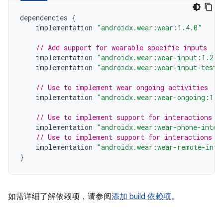
dependencies
{
implementation
"androidx.wear:wear:1.4.0"
// Add support for wearable specific inputs
implementation
"androidx.wear:wear-input:1.2.0
implementation
"androidx.wear:wear-input-testi
// Use to implement wear ongoing activities
implementation
"androidx.wear:wear-ongoing:1.1
// Use to implement support for interactions f
implementation
"androidx.wear:wear-phone-inter
// Use to implement support for interactions b
implementation
"androidx.wear:wear-remote-inte
}
如需详细了解依赖项，请参阅
添加 build 依赖项
。