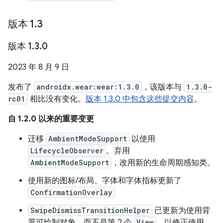
版本 1
.
3
版本 1
.
3
.
0
2023 年 8 月 9 日
发布了
androidx.wear:wear:1.3.0
，该版本与
1.3.0-
rc01
相比没有变化。
版本 1.3.0 中包含这些提交内容
。
自 1.2.0 以来的重要变更
迁移
AmbientModeSupport
以使用
LifecycleObserver
。弃用
AmbientModeSupport
，改用新的生命周期感知类。
使用新的图标/布局、字体和字体指标更新了
ConfirmationOverlay
SwipeDismissTransitionHelper
已更新为使用背
景可绘制对象，而不是第 2 个
View
，以修正使用