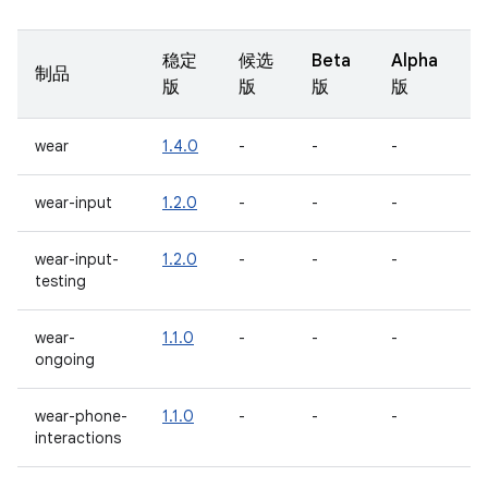
稳定
候选
Beta
Alpha
制品
版
版
版
版
wear
1.4.0
-
-
-
wear-input
1.2.0
-
-
-
wear-input-
1.2.0
-
-
-
testing
wear-
1.1.0
-
-
-
ongoing
wear-phone-
1.1.0
-
-
-
interactions