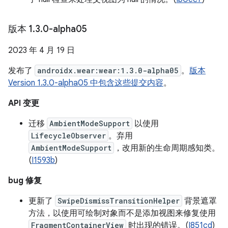
版本 1
.
3
.
0-alpha05
2023 年 4 月 19 日
发布了
androidx.wear:wear:1.3.0-alpha05
。
版本
Version 1.3.0-alpha05 中包含这些提交内容
。
API 变更
迁移
AmbientModeSupport
以使用
LifecycleObserver
。弃用
AmbientModeSupport
，改用新的生命周期感知类。
(
I1593b
)
bug 修复
更新了
SwipeDismissTransitionHelper
背景遮罩
方法，以使用可绘制对象而不是添加视图来修复使用
FragmentContainerView
时出现的错误。(
I851cd
)