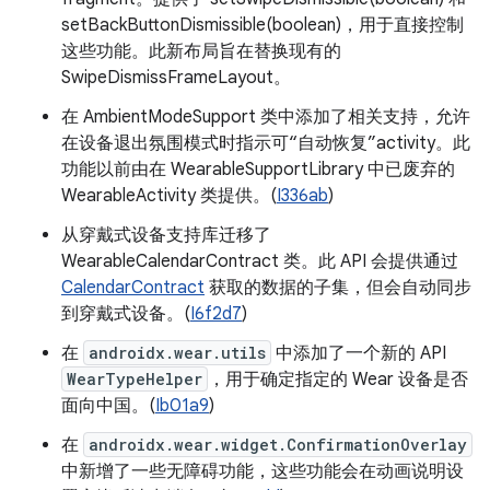
setBackButtonDismissible(boolean)，用于直接控制
这些功能。此新布局旨在替换现有的
SwipeDismissFrameLayout。
在 AmbientModeSupport 类中添加了相关支持，允许
在设备退出氛围模式时指示可“自动恢复”activity。此
功能以前由在 WearableSupportLibrary 中已废弃的
WearableActivity 类提供。(
I336ab
)
从穿戴式设备支持库迁移了
WearableCalendarContract 类。此 API 会提供通过
CalendarContract
获取的数据的子集，但会自动同步
到穿戴式设备。(
I6f2d7
)
在
androidx.wear.utils
中添加了一个新的 API
WearTypeHelper
，用于确定指定的 Wear 设备是否
面向中国。(
Ib01a9
)
在
androidx.wear.widget.ConfirmationOverlay
中新增了一些无障碍功能，这些功能会在动画说明设