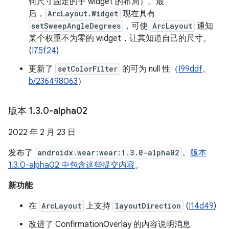
何尺寸固定的子 widget 的布局）。最
后，
ArcLayout.Widget
现在具有
setSweepAngleDegrees
，可使
ArcLayout
通知
某个权重不为零的 widget，让其知道自己的尺寸。
(
I75f24
)
更新了
setColorFilter
的可为 null 性（
I99ddf
、
b/236498063
）
版本 1
.
3
.
0-alpha02
2022 年 2 月 23 日
发布了
androidx.wear:wear:1.3.0-alpha02
。
版本
1.3.0-alpha02 中包含这些提交内容
。
新功能
在
ArcLayout
上支持
layoutDirection
(
I14d49
)
改进了 ConfirmationOverlay 的内容说明消息