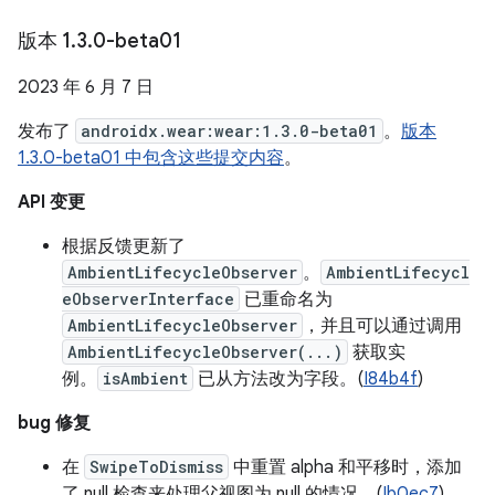
版本 1
.
3
.
0-beta01
2023 年 6 月 7 日
发布了
androidx.wear:wear:1.3.0-beta01
。
版本
1.3.0-beta01 中包含这些提交内容
。
API 变更
根据反馈更新了
AmbientLifecycleObserver
。
AmbientLifecycl
eObserverInterface
已重命名为
AmbientLifecycleObserver
，并且可以通过调用
AmbientLifecycleObserver(...)
获取实
例。
isAmbient
已从方法改为字段。(
I84b4f
)
bug 修复
在
SwipeToDismiss
中重置 alpha 和平移时，添加
了 null 检查来处理父视图为 null 的情况。(
Ib0ec7
)