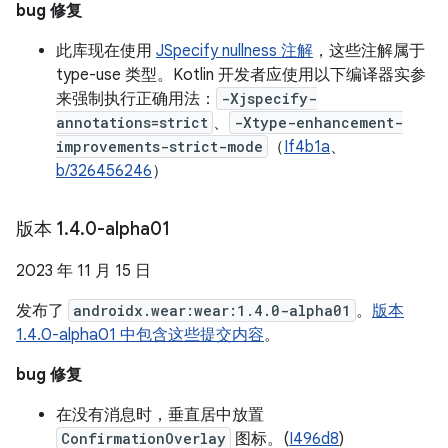
bug 修复
此库现在使用
JSpecify nullness 注解
，这些注解属于
type-use 类型。Kotlin 开发者应使用以下编译器实参
来强制执行正确用法：
-Xjspecify-
annotations=strict
、
-Xtype-enhancement-
improvements-strict-mode
（
If4b1a
、
b/326456246
）
版本 1
.
4
.
0-alpha01
2023 年 11 月 15 日
发布了
androidx.wear:wear:1.4.0-alpha01
。
版本
1.4.0-alpha01 中包含这些提交内容
。
bug 修复
在没有消息时，垂直居中放置
ConfirmationOverlay
图标。(
I496d8
)