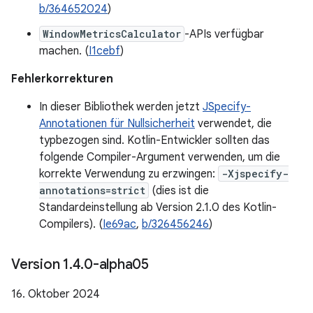
b/364652024
)
WindowMetricsCalculator
-APIs verfügbar
machen. (
I1cebf
)
Fehlerkorrekturen
In dieser Bibliothek werden jetzt
JSpecify-
Annotationen für Nullsicherheit
verwendet, die
typbezogen sind. Kotlin-Entwickler sollten das
folgende Compiler-Argument verwenden, um die
korrekte Verwendung zu erzwingen:
-Xjspecify-
annotations=strict
(dies ist die
Standardeinstellung ab Version 2.1.0 des Kotlin-
Compilers). (
Ie69ac
,
b/326456246
)
Version 1
.
4
.
0-alpha05
16. Oktober 2024