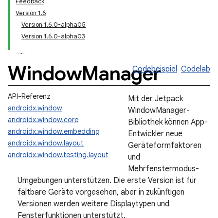
Feedback
Version 1.6
Version 1.6.0-alpha05
Version 1.6.0-alpha03
Window
Manager
Codebeispiel
Codelab
API-Referenz
Mit der Jetpack
androidx.window
WindowManager-
androidx.window.core
Bibliothek können App-
androidx.window.embedding
Entwickler neue
androidx.window.layout
Geräteformfaktoren
androidx.window.testing.layout
und
Mehrfenstermodus-
Umgebungen unterstützen. Die erste Version ist für
faltbare Geräte vorgesehen, aber in zukünftigen
Versionen werden weitere Displaytypen und
Fensterfunktionen unterstützt.