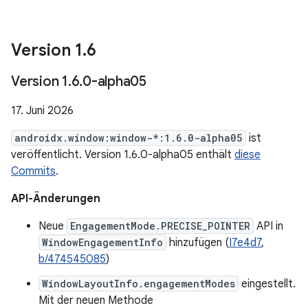
Version 1
.
6
Version 1
.
6
.
0-alpha05
17. Juni 2026
androidx.window:window-*:1.6.0-alpha05
ist
veröffentlicht. Version 1.6.0-alpha05 enthält
diese
Commits
.
API-Änderungen
Neue
EngagementMode.PRECISE_POINTER
API in
WindowEngagementInfo
hinzufügen (
I7e4d7
,
b/474545085
)
WindowLayoutInfo.engagementModes
eingestellt.
Mit der neuen Methode