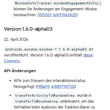
WindowInfoTracker.windowEngagementInfo()
können Sie Änderungen am Engagement-Modus
beobachten. (
I500d1
,
b/491562425
)
Version 1
.
6
.
0-alpha03
22. April 2026
androidx.window:window-*:1.6.0-alpha03
ist
veröffentlicht. Version 1.6.0-alpha03 enthält
diese
Commits
.
API-Änderungen
APIs zum Steuern des Interaktionsstatus
hinzugefügt (
I98a09
,
b/489793703
)
transferActivityToWindowArea
wurde in
transferToWindowArea
umbenannt, um das
Verhalten beim Auslösen der Funktion klarer zu