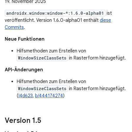
19. November 2025
androidx.window:window-*:1.6.0-alpha01
ist
veröffentlicht. Version 1.6.0-alpha01 enthält
diese
Commits
.
Neue Funktionen
Hilfsmethoden zum Erstellen von
WindowSizeClassSets
in Rasterform hinzugefügt.
API-Änderungen
Hilfsmethoden zum Erstellen von
WindowSizeClassSets
in Rasterform hinzugefügt.
(
I4d623
,
b/444174274
)
Version 1
.
5