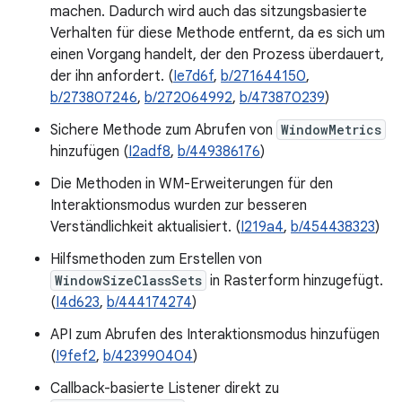
machen. Dadurch wird auch das sitzungsbasierte
Verhalten für diese Methode entfernt, da es sich um
einen Vorgang handelt, der den Prozess überdauert,
der ihn anfordert. (
Ie7d6f
,
b/271644150
,
b/273807246
,
b/272064992
,
b/473870239
)
Sichere Methode zum Abrufen von
WindowMetrics
hinzufügen (
I2adf8
,
b/449386176
)
Die Methoden in WM-Erweiterungen für den
Interaktionsmodus wurden zur besseren
Verständlichkeit aktualisiert. (
I219a4
,
b/454438323
)
Hilfsmethoden zum Erstellen von
WindowSizeClassSets
in Rasterform hinzugefügt.
(
I4d623
,
b/444174274
)
API zum Abrufen des Interaktionsmodus hinzufügen
(
I9fef2
,
b/423990404
)
Callback-basierte Listener direkt zu