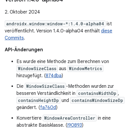
2. Oktober 2024
androidx.window:window-*:1.4.0-alpha04
ist
veröffentlicht. Version 1.4.0-alpha04 enthält
diese
Commits
.
API-Änderungen
Es wurde eine Methode zum Berechnen von
WindowSizeClass
aus
WindowMetrics
hinzugefügt. (
874dba
)
Die
WindowSizeClass
-Methoden wurden zur
besseren Verständlichkeit in
containsWidthDp
,
containsHeightDp
und
containsWindowSizeDp
geändert. (
fa760d
)
Konvertiere
WindowAreaController
in eine
abstrakte Basisklasse. (
I90893
)