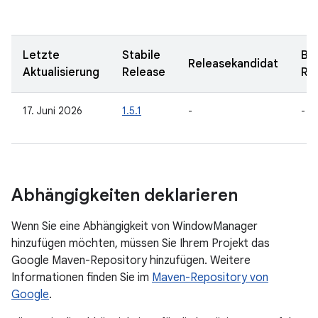
Letzte
Stabile
Be
Releasekandidat
Aktualisierung
Release
Re
17. Juni 2026
1.5.1
-
-
Abhängigkeiten deklarieren
Wenn Sie eine Abhängigkeit von WindowManager
hinzufügen möchten, müssen Sie Ihrem Projekt das
Google Maven-Repository hinzufügen. Weitere
Informationen finden Sie im
Maven-Repository von
Google
.