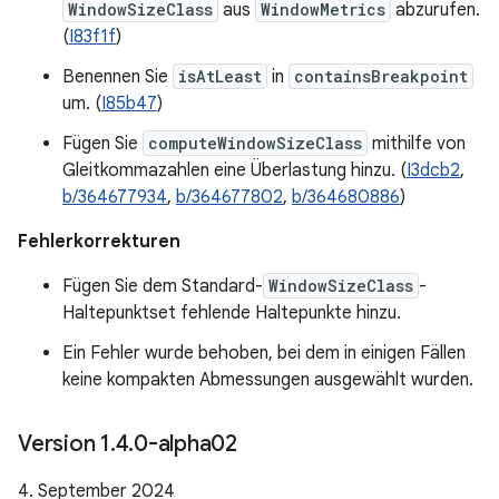
WindowSizeClass
aus
WindowMetrics
abzurufen.
(
I83f1f
)
Benennen Sie
isAtLeast
in
containsBreakpoint
um. (
I85b47
)
Fügen Sie
computeWindowSizeClass
mithilfe von
Gleitkommazahlen eine Überlastung hinzu. (
I3dcb2
,
b/364677934
,
b/364677802
,
b/364680886
)
Fehlerkorrekturen
Fügen Sie dem Standard-
WindowSizeClass
-
Haltepunktset fehlende Haltepunkte hinzu.
Ein Fehler wurde behoben, bei dem in einigen Fällen
keine kompakten Abmessungen ausgewählt wurden.
Version 1
.
4
.
0-alpha02
4. September 2024