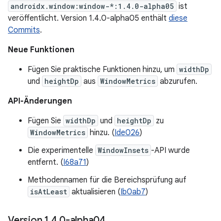
androidx.window:window-*:1.4.0-alpha05
ist
veröffentlicht. Version 1.4.0-alpha05 enthält
diese
Commits
.
Neue Funktionen
Fügen Sie praktische Funktionen hinzu, um
widthDp
und
heightDp
aus
WindowMetrics
abzurufen.
API-Änderungen
Fügen Sie
widthDp
und
heightDp
zu
WindowMetrics
hinzu. (
Ide026
)
Die experimentelle
WindowInsets
-API wurde
entfernt. (
I68a71
)
Methodennamen für die Bereichsprüfung auf
isAtLeast
aktualisieren (
Ib0ab7
)
Version 1
.
4
.
0-alpha04