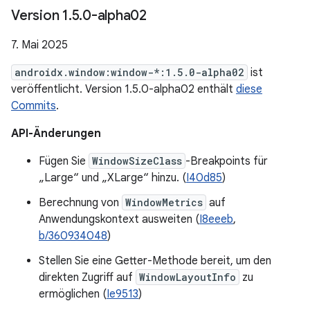
Version 1
.
5
.
0-alpha02
7. Mai 2025
androidx.window:window-*:1.5.0-alpha02
ist
veröffentlicht. Version 1.5.0-alpha02 enthält
diese
Commits
.
API-Änderungen
Fügen Sie
WindowSizeClass
-Breakpoints für
„Large“ und „XLarge“ hinzu. (
I40d85
)
Berechnung von
WindowMetrics
auf
Anwendungskontext ausweiten (
I8eeeb
,
b/360934048
)
Stellen Sie eine Getter-Methode bereit, um den
direkten Zugriff auf
WindowLayoutInfo
zu
ermöglichen (
Ie9513
)