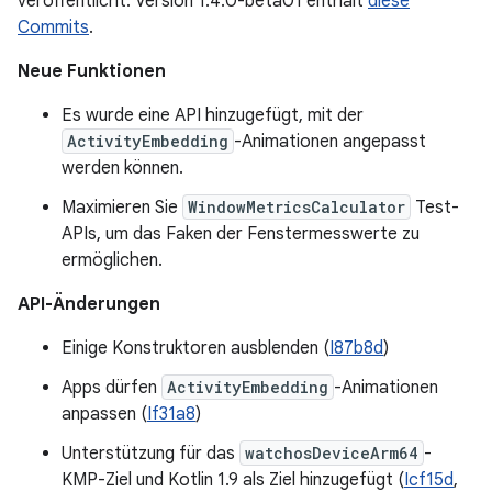
veröffentlicht. Version 1.4.0-beta01 enthält
diese
Commits
.
Neue Funktionen
Es wurde eine API hinzugefügt, mit der
ActivityEmbedding
-Animationen angepasst
werden können.
Maximieren Sie
WindowMetricsCalculator
Test-
APIs, um das Faken der Fenstermesswerte zu
ermöglichen.
API-Änderungen
Einige Konstruktoren ausblenden (
I87b8d
)
Apps dürfen
ActivityEmbedding
-Animationen
anpassen (
If31a8
)
Unterstützung für das
watchosDeviceArm64
-
KMP-Ziel und Kotlin 1.9 als Ziel hinzugefügt (
Icf15d
,