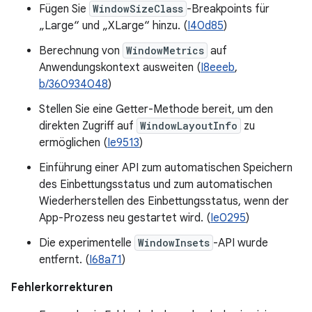
Fügen Sie
WindowSizeClass
-Breakpoints für
„Large“ und „XLarge“ hinzu. (
I40d85
)
Berechnung von
WindowMetrics
auf
Anwendungskontext ausweiten (
I8eeeb
,
b/360934048
)
Stellen Sie eine Getter-Methode bereit, um den
direkten Zugriff auf
WindowLayoutInfo
zu
ermöglichen (
Ie9513
)
Einführung einer API zum automatischen Speichern
des Einbettungsstatus und zum automatischen
Wiederherstellen des Einbettungsstatus, wenn der
App-Prozess neu gestartet wird. (
Ie0295
)
Die experimentelle
WindowInsets
-API wurde
entfernt. (
I68a71
)
Fehlerkorrekturen