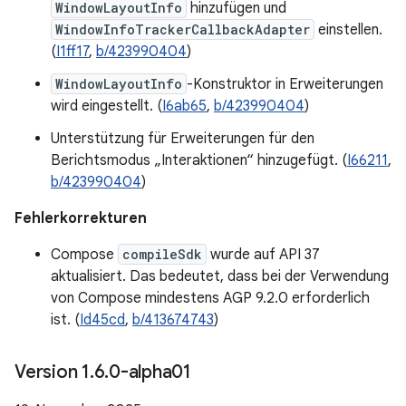
WindowLayoutInfo
hinzufügen und
WindowInfoTrackerCallbackAdapter
einstellen.
(
I1ff17
,
b/423990404
)
WindowLayoutInfo
-Konstruktor in Erweiterungen
wird eingestellt. (
I6ab65
,
b/423990404
)
Unterstützung für Erweiterungen für den
Berichtsmodus „Interaktionen“ hinzugefügt. (
I66211
,
b/423990404
)
Fehlerkorrekturen
Compose
compileSdk
wurde auf API 37
aktualisiert. Das bedeutet, dass bei der Verwendung
von Compose mindestens AGP 9.2.0 erforderlich
ist. (
Id45cd
,
b/413674743
)
Version 1
.
6
.
0-alpha01