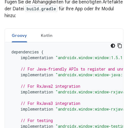
Fügen Sie die Abhängigkeiten für die benötigten Artefakte
der Datei
build.gradle
für Ihre App oder Ihr Modul
hinzu:
Groovy
Kotlin
dependencies
{
implementation
"androidx.window:window:1.5.1"
// For Java-friendly APIs to register and unre
implementation
"androidx.window:window-java:1.
// For RxJava2 integration
implementation
"androidx.window:window-rxjava2
// For RxJava3 integration
implementation
"androidx.window:window-rxjava3
// For testing
implementation
"androidx.window:window-testing