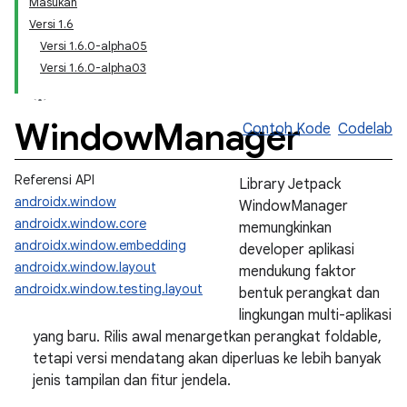
Masukan
Versi 1.6
Versi 1.6.0-alpha05
Versi 1.6.0-alpha03
Window
Manager
Contoh Kode
Codelab
Referensi API
Library Jetpack
androidx.window
WindowManager
androidx.window.core
memungkinkan
androidx.window.embedding
developer aplikasi
androidx.window.layout
mendukung faktor
androidx.window.testing.layout
bentuk perangkat dan
lingkungan multi-aplikasi
yang baru. Rilis awal menargetkan perangkat foldable,
tetapi versi mendatang akan diperluas ke lebih banyak
jenis tampilan dan fitur jendela.