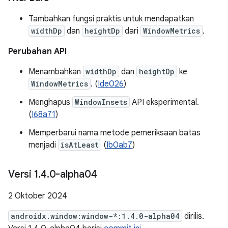
Tambahkan fungsi praktis untuk mendapatkan
widthDp
dan
heightDp
dari
WindowMetrics
.
Perubahan API
Menambahkan
widthDp
dan
heightDp
ke
WindowMetrics
. (
Ide026
)
Menghapus
WindowInsets
API eksperimental.
(
I68a71
)
Memperbarui nama metode pemeriksaan batas
menjadi
isAtLeast
(
Ib0ab7
)
Versi 1
.
4
.
0-alpha04
2 Oktober 2024
androidx.window:window-*:1.4.0-alpha04
dirilis.