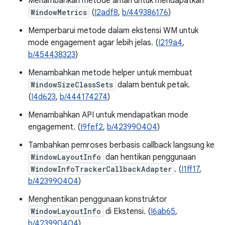
Menambahkan metode aman untuk mendapatkan
WindowMetrics
(
I2adf8
,
b/449386176
)
Memperbarui metode dalam ekstensi WM untuk
mode engagement agar lebih jelas. (
I219a4
,
b/454438323
)
Menambahkan metode helper untuk membuat
WindowSizeClassSets
dalam bentuk petak.
(
I4d623
,
b/444174274
)
Menambahkan API untuk mendapatkan mode
engagement. (
I9fef2
,
b/423990404
)
Tambahkan pemroses berbasis callback langsung ke
WindowLayoutInfo
dan hentikan penggunaan
WindowInfoTrackerCallbackAdapter
. (
I1ff17
,
b/423990404
)
Menghentikan penggunaan konstruktor
WindowLayoutInfo
di Ekstensi. (
I6ab65
,
b/423990404
)