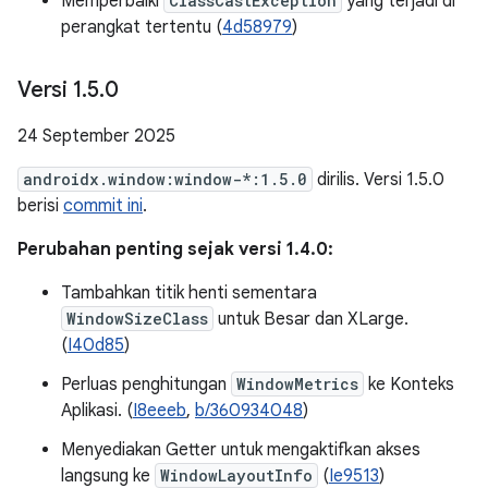
Memperbaiki
ClassCastException
yang terjadi di
perangkat tertentu (
4d58979
)
Versi 1
.
5
.
0
24 September 2025
androidx.window:window-*:1.5.0
dirilis. Versi 1.5.0
berisi
commit ini
.
Perubahan penting sejak versi 1.4.0:
Tambahkan titik henti sementara
WindowSizeClass
untuk Besar dan XLarge.
(
I40d85
)
Perluas penghitungan
WindowMetrics
ke Konteks
Aplikasi. (
I8eeeb
,
b/360934048
)
Menyediakan Getter untuk mengaktifkan akses
langsung ke
WindowLayoutInfo
(
Ie9513
)