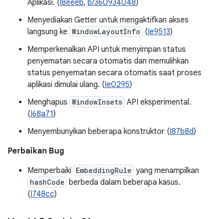
Aplikasi. (
I8eeeb
,
b/360934048
)
Menyediakan Getter untuk mengaktifkan akses
langsung ke
WindowLayoutInfo
(
Ie9513
)
Memperkenalkan API untuk menyimpan status
penyematan secara otomatis dan memulihkan
status penyematan secara otomatis saat proses
aplikasi dimulai ulang. (
Ie0295
)
Menghapus
WindowInsets
API eksperimental.
(
I68a71
)
Menyembunyikan beberapa konstruktor (
I87b8d
)
Perbaikan Bug
Memperbaiki
EmbeddingRule
yang menampilkan
hashCode
berbeda dalam beberapa kasus.
(
I748cc
)