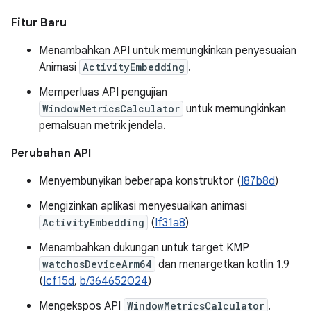
Fitur Baru
Menambahkan API untuk memungkinkan penyesuaian
Animasi
ActivityEmbedding
.
Memperluas API pengujian
WindowMetricsCalculator
untuk memungkinkan
pemalsuan metrik jendela.
Perubahan API
Menyembunyikan beberapa konstruktor (
I87b8d
)
Mengizinkan aplikasi menyesuaikan animasi
ActivityEmbedding
(
If31a8
)
Menambahkan dukungan untuk target KMP
watchosDeviceArm64
dan menargetkan kotlin 1.9
(
Icf15d
,
b/364652024
)
Mengekspos API
WindowMetricsCalculator
.