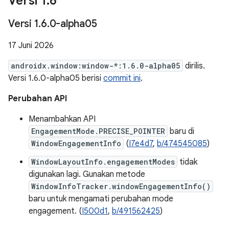
Versi 1
.
6
Versi 1
.
6
.
0-alpha05
17 Juni 2026
androidx.window:window-*:1.6.0-alpha05
dirilis.
Versi 1.6.0-alpha05 berisi
commit ini
.
Perubahan API
Menambahkan API
EngagementMode.PRECISE_POINTER
baru di
WindowEngagementInfo
(
I7e4d7
,
b/474545085
)
WindowLayoutInfo.engagementModes
tidak
digunakan lagi. Gunakan metode
WindowInfoTracker.windowEngagementInfo()
baru untuk mengamati perubahan mode
engagement. (
I500d1
,
b/491562425
)