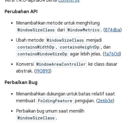
Versi 1.4.0-alpha04 berisi
commit ini
.
Perubahan API
Menambahkan metode untuk menghitung
WindowSizeClass
dari
WindowMetrics
. (
874dba
)
Ubah metode
WindowSizeClass
menjadi
containsWidthDp
,
containsHeightDp
, dan
containsWindowSizeDp
agar lebih jelas. (
fa760d
)
Konversi
WindowAreaController
ke class dasar
abstrak. (
I90893
)
Perbaikan Bug
Menambahkan dukungan untuk batas relatif saat
membuat
FoldingFeature
pengujian. (
2e6b3e
)
Perbaikan bug umum saat memilih
WindowSizeClass
.