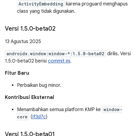
ActivityEmbedding
karena proguard menghapus
class yang tidak digunakan.
Versi 1
.
5
.
0-beta02
13 Agustus 2025
androidx.window:window-*:1.5.0-beta02
dirilis. Versi
1.5.0-beta02 berisi
commit ini
.
Fitur Baru
Perbaikan bug minor.
Kontribusi Eksternal
Menambahkan semua platform KMP ke
window-
core
(
If3d7c
)
Versi 1
.
5
.
0-beta01