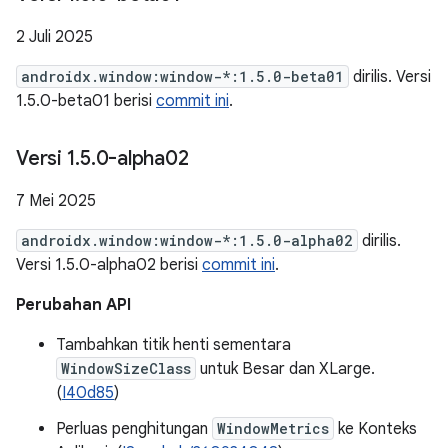
2 Juli 2025
androidx.window:window-*:1.5.0-beta01
dirilis. Versi
1.5.0-beta01 berisi
commit ini
.
Versi 1
.
5
.
0-alpha02
7 Mei 2025
androidx.window:window-*:1.5.0-alpha02
dirilis.
Versi 1.5.0-alpha02 berisi
commit ini
.
Perubahan API
Tambahkan titik henti sementara
WindowSizeClass
untuk Besar dan XLarge.
(
I40d85
)
Perluas penghitungan
WindowMetrics
ke Konteks