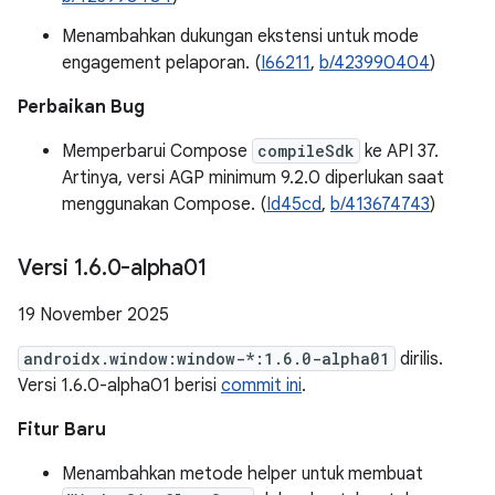
Menambahkan dukungan ekstensi untuk mode
engagement pelaporan. (
I66211
,
b/423990404
)
Perbaikan Bug
Memperbarui Compose
compileSdk
ke API 37.
Artinya, versi AGP minimum 9.2.0 diperlukan saat
menggunakan Compose. (
Id45cd
,
b/413674743
)
Versi 1
.
6
.
0-alpha01
19 November 2025
androidx.window:window-*:1.6.0-alpha01
dirilis.
Versi 1.6.0-alpha01 berisi
commit ini
.
Fitur Baru
Menambahkan metode helper untuk membuat