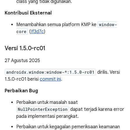
class yang tidak digunakan.
Kontribusi Eksternal
Menambahkan semua platform KMP ke
window-
core
(
If3d7c
)
Versi 1
.
5
.
0-rc01
27 Agustus 2025
androidx.window:window-*:1.5.0-rc01
dirilis. Versi
1.5.0-rc01 berisi
commit ini
.
Perbaikan Bug
Perbaikan untuk masalah saat
NullPointerException
dapat terjadi karena error
pada implementasi perangkat.
Perbaikan untuk kegagalan pemeriksaan keamanan