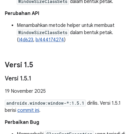
WindowSizeClassSets
dalam bentuk petak.
Perubahan API
Menambahkan metode helper untuk membuat
WindowSizeClassSets
dalam bentuk petak.
(
I4d623
,
b/444174274
)
Versi 1
.
5
Versi 1
.
5
.
1
19 November 2025
androidx.window:window-*:1.5.1
dirilis. Versi 1.5.1
berisi
commit ini
.
Perbaikan Bug