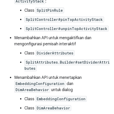
ActivityStack
:
Class
SplitPinRule
SplitController#pinTopActivityStack
SplitController#unpinTopActivityStack
Menambahkan API untuk mengaktifkan dan
mengonfigurasi pemisah interaktif
Class
DividerAttributes
SplitAttributes.Builder#setDividerAttri
butes
Menambahkan API untuk menetapkan
EmbeddingConfiguration
dan
DimAreaBehavior
untuk dialog
Class
EmbeddingConfiguration
Class
DimAreaBehavior