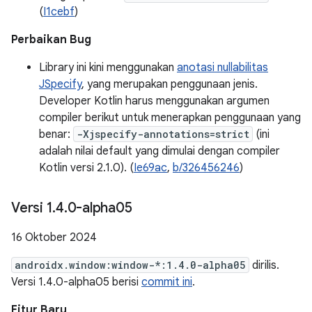
(
I1cebf
)
Perbaikan Bug
Library ini kini menggunakan
anotasi nullabilitas
JSpecify
, yang merupakan penggunaan jenis.
Developer Kotlin harus menggunakan argumen
compiler berikut untuk menerapkan penggunaan yang
benar:
-Xjspecify-annotations=strict
(ini
adalah nilai default yang dimulai dengan compiler
Kotlin versi 2.1.0). (
Ie69ac
,
b/326456246
)
Versi 1
.
4
.
0-alpha05
16 Oktober 2024
androidx.window:window-*:1.4.0-alpha05
dirilis.
Versi 1.4.0-alpha05 berisi
commit ini
.
Fitur Baru