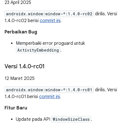
23 April 2025
androidx.window:window-*:1.4.0-rc02
dirilis. Versi
1.4.0-rc02 berisi
commit ini
.
Perbaikan Bug
Memperbaiki error proguard untuk
ActivityEmbedding
.
Versi 1
.
4
.
0-rc01
12 Maret 2025
androidx.window:window-*:1.4.0-rc01
dirilis. Versi
1.4.0-rc01 berisi
commit ini
.
Fitur Baru
Update pada API
WindowSizeClass
.