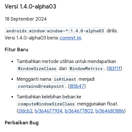
Versi 1
.
4
.
0-alpha03
18 September 2024
androidx.window:window-*:1.4.0-alpha03
dirilis.
Versi 1.4.0-alpha03 berisi
commit ini
.
Fitur Baru
Tambahkan metode utilitas untuk mendapatkan
WindowSizeClass
dari
WindowMetrics
. (
I83f1f
)
Mengganti nama
isAtLeast
menjadi
containsBreakpoint
. (
I85b47
)
Tambahkan kelebihan beban ke
computeWindowSizeClass
menggunakan float.
(
I3dcb2
,
b/364677934
,
b/364677802
,
b/364680886
)
Perbaikan Bug