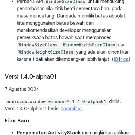
Perbarui API
WindowSizeClass
untuk mendukung
penambahan nilai titik henti sementara baru pada
masa mendatang. Daripada memiliki batas absolut,
kita menggunakan batas bawah dan
merekomendasikan developer menggunakan
pemeriksaan batas bawah saat memproses
WindowSizeClass
.
WindowWidthSizeClass
dan
WindowHeightSizeClass
yang ada akan dihentikan
karena tidak akan dikembangkan lebih lanjut. (
I014ce
)
Versi 1
.
4
.
0-alpha01
7 Agustus 2024
androidx.window:window-*:1.4.0-alpha01
dirilis.
Versi 1.4.0-alpha01 berisi
commit ini
.
Fitur Baru
Penyematan ActivityStack
memungkinkan aplikasi