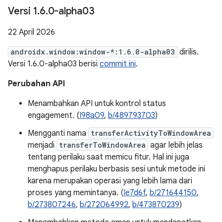
Versi 1
.
6
.
0-alpha03
22 April 2026
androidx.window:window-*:1.6.0-alpha03
dirilis.
Versi 1.6.0-alpha03 berisi
commit ini
.
Perubahan API
Menambahkan API untuk kontrol status
engagement. (
I98a09
,
b/489793703
)
Mengganti nama
transferActivityToWindowArea
menjadi
transferToWindowArea
agar lebih jelas
tentang perilaku saat memicu fitur. Hal ini juga
menghapus perilaku berbasis sesi untuk metode ini
karena merupakan operasi yang lebih lama dari
proses yang memintanya. (
Ie7d6f
,
b/271644150
,
b/273807246
,
b/272064992
,
b/473870239
)