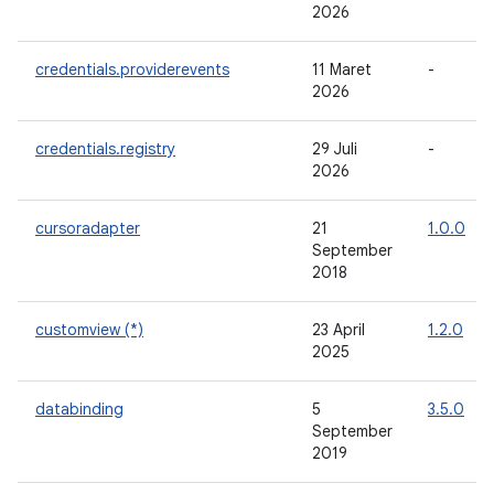
2026
credentials.providerevents
11 Maret
-
2026
credentials.registry
29 Juli
-
2026
cursoradapter
21
1.0.0
September
2018
customview (*)
23 April
1.2.0
2025
databinding
5
3.5.0
September
2019