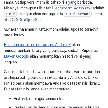
sama. Setiap versi memiliki tahap rilis yang berbeda.
Misalnya, meskipun rilis stabil
androidx.activity
adalah
1.0.0
, mungkin akan ada juga rilis
1.1.0-beta02
serta
rilis
2.0.0-alpha01
.
Gunakan halaman ini untuk mempelajari update terakhir
pada library.
Halaman catatan rilis terbaru AndroidX
akan
mencantumkan library yang baru saja diubah. Repositori
Maven Google
akan menampilkan histori versi yang
lengkap.
Gunakan tabel di bawah ini untuk melihat versi stabil dan
pratinjau paling baru dari setiap library AndroidX. Link di
setiap baris akan membawa Anda ke catatan rilis library.
Di catatan rilis, Anda akan menemukan:
Histori kronologis semua rilis.
Cuplikan kode dengan deklarasi dependensi Gradle