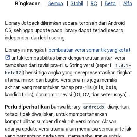
Ringkasan
|
Semua
|
Stabil
|
RC
|
Beta
|
Alfa
Library Jetpack dikirimkan secara terpisah dari Android
OS, sehingga update pada library dapat terjadi secara
independen dan lebih sering.
Library ini mengikuti
pembuatan versi semantik yang ketat
untuk kompatibilitas biner dengan urutan antar-versi
tambahan dari revisi pra-rilis. String versi (seperti
1.0.1-
beta02
) berisi tiga angka yang merepresentasikan tingkat
utama, minor, dan bugfix. Versi pra-rilis juga memiliki
akhiran yang menentukan tahap pra-rilis (alfa, beta,
kandidat rilis), dan nomor revisi (01, 02, dan seterusnya).
Perlu diperhatikan
bahwa library
androidx
dianjurkan,
tetapi tidak diwajibkan, untuk mempertahankan
kompatibilitas sumber di seluruh versi minor. Alasan
adanya update versi utama akan memaksa semua artefak
yang bergantung pada versi utama sebelumnya untuk