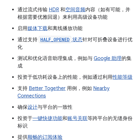
通过流式传输
HDR
和
空间音频
内容（如有可能，并
根据需要优雅回退）来利用高级设备功能
启用
媒体下载
和离线播放功能
通过支持
HALF_OPENED
状态
针对可折叠设备进行优
化
测试和优化语音助理集成，例如与
Google 助理
的集
成
投资于低功耗设备上的性能，例如通过利用
性能等级
支持
Better Together
用例，例如
Nearby
Connections
确保
设计
与平台的一致性
投资于
一键快捷功能
和
账号关联
等跨平台的无缝身份
标识
提供
顺畅的订阅体验