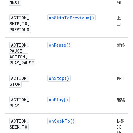
NEXT
频
ACTION
_
on
Skip
To
Previous(
)
上一
SKIP
_
TO
_
曲
PREVIOUS
ACTION
_
on
Pause(
)
暂停
PAUSE
,
ACTION
_
PLAY
_
PAUSE
ACTION
_
on
Stop(
)
停止
STOP
ACTION
_
on
Play(
)
继续
PLAY
ACTION
_
on
Seek
To(
)
快退
SEEK
_
TO
30