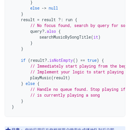
}
else
->
null
}
result
=
result
?:
run
{
// No focus found, search by query for song
query
?.
also
{
searchMusicBySongTitle
(
it
)
}
}
if
(
result
?.
isNotEmpty
()
==
true
)
{
// Immediately start playing from the begi
// Implement your logic to start playing m
playMusic
(
result
)
}
else
{
// Handle no queue found. Stop playing if t
// is currently playing a song
}
}