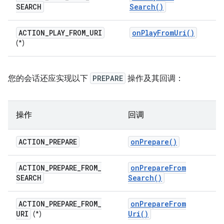
SEARCH
Search(
)
ACTION
_
PLAY
_
FROM
_
URI
on
Play
From
Uri(
)
(*)
您的会话还应实现以下
PREPARE
操作及其回调：
操作
回调
ACTION
_
PREPARE
on
Prepare(
)
ACTION
_
PREPARE
_
FROM
_
on
Prepare
From
SEARCH
Search(
)
ACTION
_
PREPARE
_
FROM
_
on
Prepare
From
URI
Uri(
)
(*)