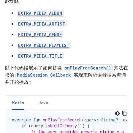
extras：
EXTRA_MEDIA_ALBUM
EXTRA_MEDIA_ARTIST
EXTRA_MEDIA_GENRE
EXTRA_MEDIA_PLAYLIST
EXTRA_MEDIA_TITLE
以下代码段展示了如何替换
onPlayFromSearch()
方法在
您的
MediaSession.Callback
实现来解析语音搜索查询
并开始播放：
Kotlin
Java
override
fun
onPlayFromSearch
(
query
:
String?
,
extr
if
(
query
.
isNullOrEmpty
())
{
// The user provided generic string e.g. '