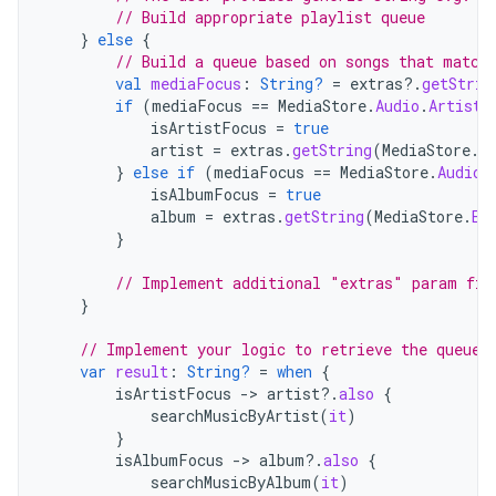
// Build appropriate playlist queue
}
else
{
// Build a queue based on songs that match
val
mediaFocus
:
String?
=
extras
?.
getStrin
if
(
mediaFocus
==
MediaStore
.
Audio
.
Artists
isArtistFocus
=
true
artist
=
extras
.
getString
(
MediaStore
.
E
}
else
if
(
mediaFocus
==
MediaStore
.
Audio
.
isAlbumFocus
=
true
album
=
extras
.
getString
(
MediaStore
.
EX
}
// Implement additional "extras" param fil
}
// Implement your logic to retrieve the queue
var
result
:
String?
=
when
{
isArtistFocus
->
artist
?.
also
{
searchMusicByArtist
(
it
)
}
isAlbumFocus
->
album
?.
also
{
searchMusicByAlbum
(
it
)