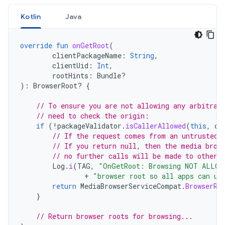
Kotlin
Java
override
fun
onGetRoot
(
clientPackageName
:
String
,
clientUid
:
Int
,
rootHints
:
Bundle?
):
BrowserRoot? 
{
// To ensure you are not allowing any arbitrar
// need to check the origin:
if
(
!
packageValidator
.
isCallerAllowed
(
this
,
cl
// If the request comes from an untrusted 
// If you return null, then the media brow
// no further calls will be made to other 
Log
.
i
(
TAG
,
"OnGetRoot: Browsing NOT ALLOW
+
"browser root so all apps can us
return
MediaBrowserServiceCompat
.
BrowserRo
}
// Return browser roots for browsing...