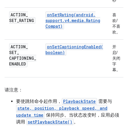
秒
ACTION
_
onSetRating(
android
.
喜
SET
_
RATING
support
.
v4
.
media
.
Rating
欢/
Compat)
不喜
欢。
ACTION
_
onSetCaptioningEnabled(
开
SET
_
boolean)
启/
CAPTIONING
_
关闭
ENABLED
字
幕。
请注意：
要使跳转命令起作用，
PlaybackState
需要与
state, position, playback speed, and
update time
保持同步。当状态改变时，应用必须
调用
setPlaybackState()
。