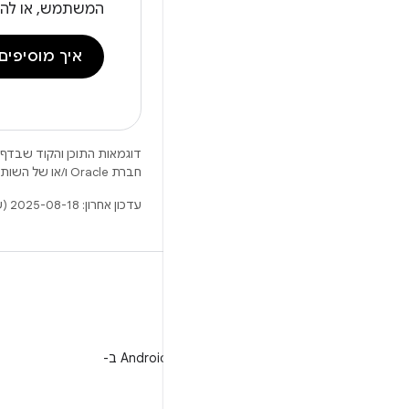
המשתמש, או להוס
איך מוסיפים
דוגמאות התוכן והקוד שבדף 
חברת Oracle ו/או של השותפים העצמאיים שלה.
עדכון אחרון: 2025-08-18 (שעון UTC).
WeChat
מעקב אחרי מפתחי Android ב-
WeChat