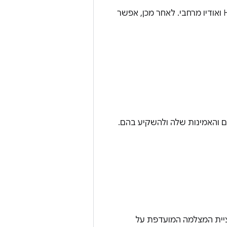
כדי לשפר את האפליקציה שלכם, כדאי להטמיע בה תכונות מדיה מתקדמות כמו HDR ואודיו מרחבי. לאחר מכן, אפשר
ם והאמינות שלה ולהשקיע בהם.
קציית המצלמה המועדפת על