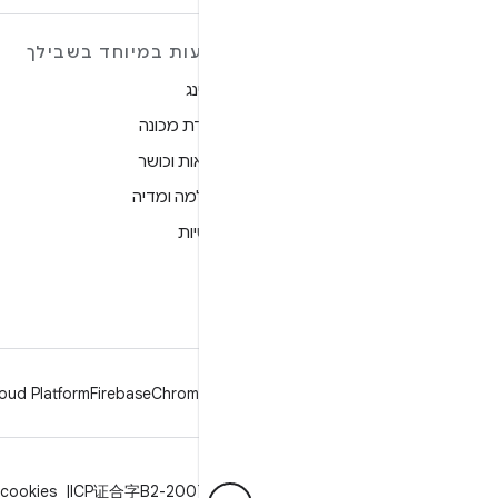
מידע נוסף על ANDROID
הצעות במיוחד בשבילך
Android
גיימינג
Android for Enterprise
למידת מכונה
אבטחה
בריאות וכושר
מקור
מצלמה ומדיה
חדשות
פרטיות
בלוג
5G
פודקאסטים
oud Platform
Firebase
Chrome
Android
פרטיות
רישיון
הנחיות מיתוג
ICP证合字B2-20070004号
cookies