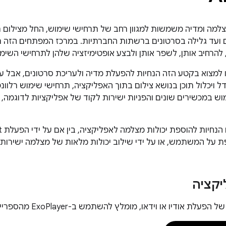
למה ומדיה משמשות למגוון רחב של תרחישי שימוש, החל מצילום תו
 ועד גלילה בסרטונים ברשתות החברתיות. במרכז המפתחים הזה ת
 להרחיב אותן, לשפר אותן ולבצע אופטימיזציה שלהן לתרחישי השימו
 למצוא בקטע הזה הנחיות להפעלת מדיה ולעריכת סרטונים, אבל 
ל ויכלול תוכן בנושא צילום בתוך האפליקציה, תרחישי שימוש רלוונ
מוש במכשירים שונים והפניות ישירות לקוד של אפליקציות לדוגמה, 
על המשתמש, או על ידי שילוב יכולות מלאות של מצלמה ישירות 
יקציה
 אודיו או וידאו, מומלץ להשתמש ב-ExoPlayer מהספרייה Jetpack Media3.