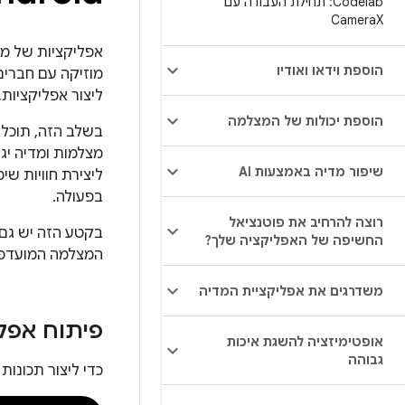
Codelab: תחילת העבודה עם
Camera
X
אפליקציות של מצ
הוספת וידאו ואודיו
מוזיקה עם חברים
ליצור אפליקציות,
הוספת יכולות של המצלמה
בשלב הזה, תוכלו
מצלמות ומדיה יגד
שיפור מדיה באמצעות AI
ליצירת חוויות שי
בפעולה.
רוצה להרחיב את פוטנציאל
החשיפה של האפליקציה שלך?
המצלמה המועדפת 
משדרגים את אפליקציית המדיה
פיתוח אפל
אופטימיזציה להשגת איכות
גבוהה
כדי ליצור תכונות של הפעלת