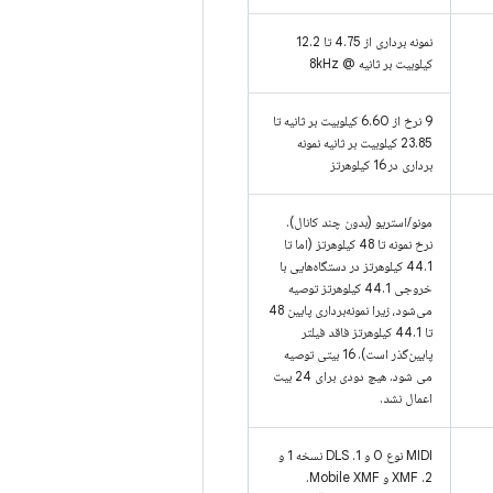
نمونه برداری از 4.75 تا 12.2
کیلوبیت بر ثانیه @ 8kHz
9 نرخ از 6.60 کیلوبیت بر ثانیه تا
23.85 کیلوبیت بر ثانیه نمونه
برداری در 16 کیلوهرتز
مونو/استریو (بدون چند کانال).
نرخ نمونه تا 48 کیلوهرتز (اما تا
44.1 کیلوهرتز در دستگاه‌هایی با
خروجی 44.1 کیلوهرتز توصیه
می‌شود، زیرا نمونه‌برداری پایین 48
تا 44.1 کیلوهرتز فاقد فیلتر
پایین‌گذر است). 16 بیتی توصیه
می شود. هیچ دودی برای 24 بیت
اعمال نشد.
MIDI نوع 0 و 1. DLS نسخه 1 و
2. XMF و Mobile XMF.