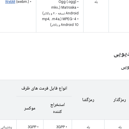
بله
• Ogg (.ogg)
•
(webm.)
WebM
• Matroska (mkv.،
Android نسخه ۴.۰ و بالاتر)
• MPEG-4 (mp4، .m4a،
Android 10 و بالاتر)
دیویی
ویی
انواع فایل فرمت های ظرف
رمزگذار
رمزگشا
استخراج
موکسر
کننده
بله
بله
• 3GPP
• 3GPP
پشتیبانی از H.263 در اندروید 7.0 و بالاتر 