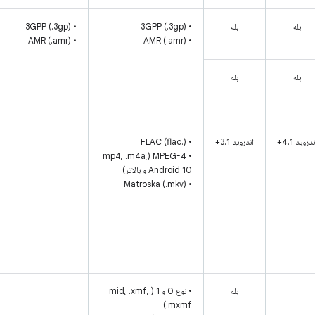
بله
بله
• 3GPP (.3gp)
• 3GPP (.3gp)
• AMR (.amr)
• AMR (.amr)
بله
بله
دروید 4.1+
اندروید 3.1+
• FLAC (flac.)
• MPEG-4 (mp4، .m4a،
Android 10 و بالاتر)
• Matroska (.mkv)
بله
• نوع 0 و 1 (.mid، .xmf،
.mxmf)