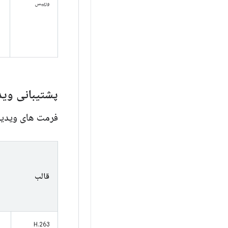
وربیس
پشتیبانی وی
فرمت های ویدی
قالب
H.263