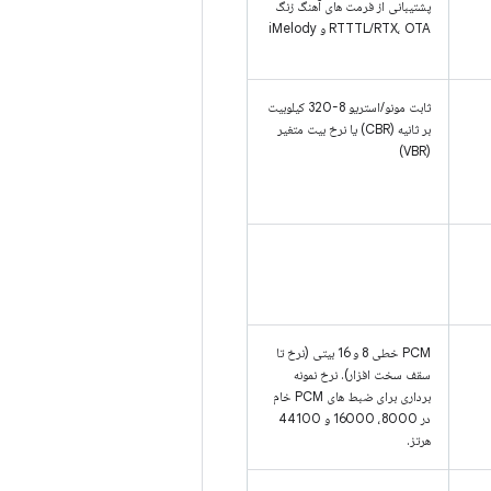
پشتیبانی از فرمت های آهنگ زنگ
RTTTL/RTX، OTA و iMelody
ثابت مونو/استریو 8-320 کیلوبیت
بر ثانیه (CBR) یا نرخ بیت متغیر
(VBR)
PCM خطی 8 و 16 بیتی (نرخ تا
سقف سخت افزار). نرخ نمونه
برداری برای ضبط های PCM خام
در 8000، 16000 و 44100
هرتز.