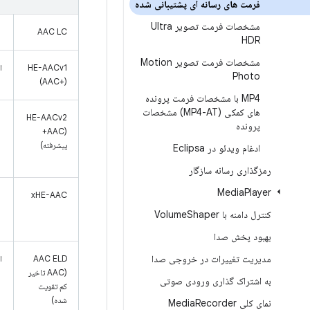
فرمت های رسانه ای پشتیبانی شده
مشخصات فرمت تصویر Ultra
AAC LC
HDR
مشخصات فرمت تصویر Motion
HE-AACv1
ان
Photo
(AAC+)
MP4 با مشخصات فرمت پرونده
های کمکی (MP4-AT) مشخصات
HE-AACv2
پرونده
(AAC+
پیشرفته)
ادغام ویدئو در Eclipsa
رمزگذاری رسانه سازگار
Media
Player
xHE-AAC
کنترل دامنه با Volume
Shaper
بهبود پخش صدا
مدیریت تغییرات در خروجی صدا
AAC ELD
ان
(AAC تاخیر
به اشتراک گذاری ورودی صوتی
کم تقویت
شده)
نمای کلی Media
Recorder