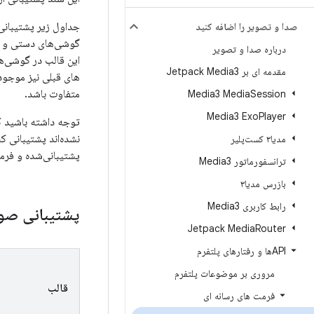
جداول زیر پشتیبانی
صدا و تصویر را اضافه کنید
گوشی‌های دستی و ت
درباره صدا و تصویر
این قالب در گوشی‌ه
مقدمه ای بر Jetpack Media3
های قبلی نیز موجود
متفاوت باشد.
Media3 Media
Session
Media3 Exo
Player
توجه داشته باشید ک
نشده‌اند پشتیبانی کند
مدیا۳ کست‌پلیر
پشتیبانی‌شده و فرم
ترانسفورماتور Media3
بازرس مدیا۳
رابط کاربری Media3
پشتیبانی ص
Jetpack Media
Router
APIها و رفتارهای پلتفرم
مروری بر موضوعات پلتفرم
قالب
فرمت های رسانه ای