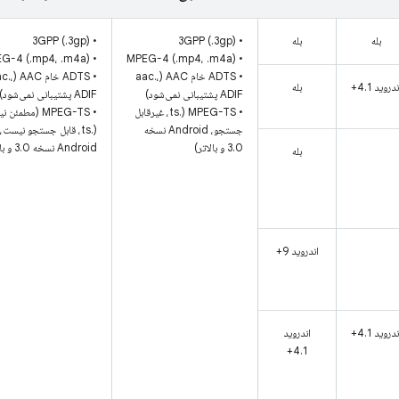
بله
بله
• 3GPP (.3gp)
• 3GPP (.3gp)
• MPEG-4 (.mp4، .m4a)
• MPEG-4 (.mp4، .m4a)
• ADTS خام AAC (aac.،
• ADTS خام c
دروید 4.1+
بله
ADIF پشتیبانی نمی‌شود)
ADIF پشتیبانی نمی‌شود)
• MPEG-TS (.ts، غیرقابل
• MPEG-TS (مطمئن
جستجو، Android نسخه
(.ts، قابل جستجو نیست،
3.0 و بالاتر)
Android نسخه 3.0 و بالاتر)
بله
اندروید 9+
دروید 4.1+
اندروید
4.1+