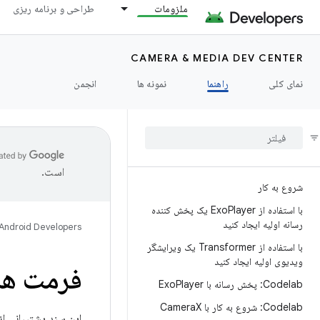
ملزومات
طراحی و برنامه ریزی
CAMERA & MEDIA DEV CENTER
نمای کلی
راهنما
نمونه ها
انجمن
است.
شروع به کار
با استفاده از Exo
Player یک پخش کننده
رسانه اولیه ایجاد کنید
Android Developers
با استفاده از Transformer یک ویرایشگر
ویدیوی اولیه ایجاد کنید
فرمت ها
Codelab: پخش رسانه با Exo
Player
Codelab: شروع به کار با Camera
X
این سند پشتیبانی از