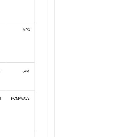
MP3
اپوس
ا
PCM/WAVE
ان