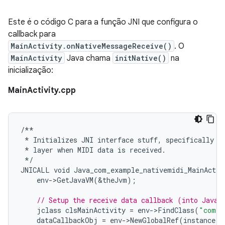
Este é o código C para a função JNI que configura o
callback para
MainActivity.onNativeMessageReceive()
. O
MainActivity
Java chama
initNative()
na
inicialização:
MainActivity.cpp
/**
*
Initializes
JNI
interface
stuff
,
specifically
t
*
layer
when
MIDI
data
is
received
.
*/
JNICALL
void
Java_com_example_nativemidi_MainActiv
env
-
>
GetJavaVM
(
&
theJvm
);
// Setup the receive data callback (into Java)
jclass
clsMainActivity
=
env
-
>
FindClass
(
"com/e
dataCallbackObj
=
env
-
>
NewGlobalRef
(
instance
);