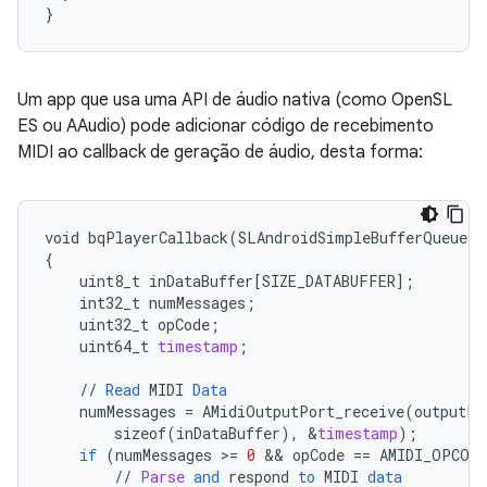
}
Um app que usa uma API de áudio nativa (como OpenSL
ES ou AAudio) pode adicionar código de recebimento
MIDI ao callback de geração de áudio, desta forma:
void
bqPlayerCallback
(
SLAndroidSimpleBufferQueueIt
{
uint8_t
inDataBuffer
[
SIZE_DATABUFFER
]
;
int32_t
numMessages
;
uint32_t
opCode
;
uint64_t
timestamp
;
//
Read
MIDI
Data
numMessages
=
AMidiOutputPort_receive
(
outputPo
sizeof
(
inDataBuffer
),
&
timestamp
);
if
(
numMessages
>
=
0
 && 
opCode
==
AMIDI_OPCODE
//
Parse
and
respond
to
MIDI
data