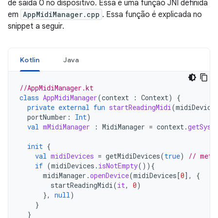
de saída 0 no dispositivo. Essa é uma função JNI definida
em
AppMidiManager.cpp
. Essa função é explicada no
snippet a seguir.
Kotlin
Java
//AppMidiManager.kt
class
AppMidiManager
(
context
:
Context
)
{
private
external
fun
startReadingMidi
(
midiDevice
portNumber
:
Int
)
val
mMidiManager
:
MidiManager
=
context
.
getSyst
init
{
val
midiDevices
=
getMidiDevices
(
true
)
// meth
if
(
midiDevices
.
isNotEmpty
()){
midiManager
.
openDevice
(
midiDevices
[
0
]
,
{
startReadingMidi
(
it
,
0
)
},
null
)
}
}