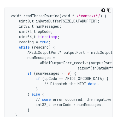
void
*
readThreadRoutine
(
void
*
/*context*/
)
{
uint8_t
inDataBuffer
[
SIZE_DATABUFFER
]
;
int32_t
numMessages
;
uint32_t
opCode
;
uint64_t
timestamp
;
reading
=
true
;
while
(
reading
)
{
AMidiOutputPort
*
outputPort
=
midiOutputPo
numMessages
=
AMidiOutputPort_receive
(
outputPort
,
sizeof
(
inDataBuffe
if
(
numMessages
>
=
0
)
{
if
(
opCode
==
AMIDI_OPCODE_DATA
)
{
//
Dispatch
the
MIDI
data
…
.
}
}
else
{
//
some
error
occurred
,
the
negative
n
int32_t
errorCode
=
numMessages
;
}
}