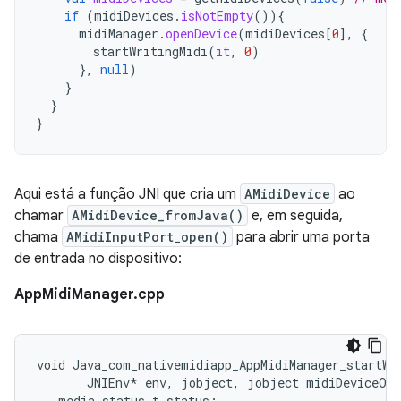
if
(
midiDevices
.
isNotEmpty
()){
midiManager
.
openDevice
(
midiDevices
[
0
]
,
{
startWritingMidi
(
it
,
0
)
},
null
)
}
}
}
Aqui está a função JNI que cria um
AMidiDevice
ao
chamar
AMidiDevice_fromJava()
e, em seguida,
chama
AMidiInputPort_open()
para abrir uma porta
de entrada no dispositivo:
AppMidiManager.cpp
void Java_com_nativemidiapp_AppMidiManager_startWri
       JNIEnv* env, jobject, jobject midiDeviceObj
   media_status_t status;
