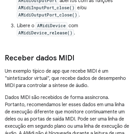
AMidiOutputPort
abertos com as funções
AMidiInputPort_close()
e/ou
AMidiOutputPort_close()
.
Libere o
AMidiDevice
com
AMidiDevice_release()
.
Receber dados MIDI
Um exemplo típico de app que recebe MIDI é um
"sintetizador virtual", que recebe dados de desempenho
MIDI para controlar a síntese de áudio.
Dados MIDI são recebidos de forma assíncrona.
Portanto, recomendamos ler esses dados em uma linha
de execução diferente que monitore continuamente um
deles ou as portas de saída MIDI. Pode ser uma linha de
execução em segundo plano ou uma linha de execução de
áudio. A AMidi não é bloqueada durante a leitura de uma