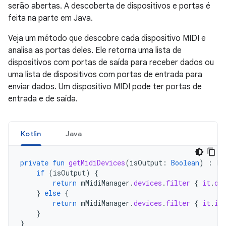
serão abertas. A descoberta de dispositivos e portas é
feita na parte em Java.
Veja um método que descobre cada dispositivo MIDI e
analisa as portas deles. Ele retorna uma lista de
dispositivos com portas de saída para receber dados ou
uma lista de dispositivos com portas de entrada para
enviar dados. Um dispositivo MIDI pode ter portas de
entrada e de saída.
Kotlin
Java
private
fun
getMidiDevices
(
isOutput
:
Boolean
)
:
Li
if
(
isOutput
)
{
return
mMidiManager
.
devices
.
filter
{
it
.
ou
}
else
{
return
mMidiManager
.
devices
.
filter
{
it
.
in
}
}