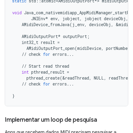
static
std
::
atomic<AMidiOutputPort
*
>
midiOutputPo
void
Java_com_nativemidiapp_AppMidiManager_startRe
JNIEnv
*
env
,
jobject
,
jobject
deviceObj
,
AMidiDevice_fromJava
(
j_env
,
deviceObj
,
&
midiDe
AMidiOutputPort
*
outputPort
;
int32_t
result
=
AMidiOutputPort_open
(
midiDevice
,
portNumber
,
//
check
for
errors
...
//
Start
read
thread
int
pthread_result
=
pthread_create
(
&
readThread
,
NULL
,
readThread
//
check
for
errors
...
}
Implementar um loop de pesquisa
Apps que recebem dados MIDI precisam pesquisar a