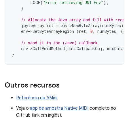
LOGE
(
"Error retrieving JNI Env"
);
}
// Allocate the Java array and fill with recei
jbyteArray
ret
=
env
-
>
NewByteArray
(
numBytes
);
env
-
>
SetByteArrayRegion
(
ret
,
0
,
numBytes
,
(
jb
// send it to the (Java) callback
env
-
>
CallVoidMethod
(
dataCallbackObj
,
midDataCa
}
Outros recursos
Referência da AMidi
Veja o
app de amostra Native MIDI
completo no
GitHub (link em inglês).