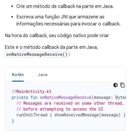
Crie um método de callback na parte em Java.
Escreva uma função JNI que armazene as
informações necessárias para invocar o callback.
Na hora do callback, seu código nativo pode criar
Este é o método callback da parte em Java,
onNativeMessageReceive()
:
Kotlin
Java
//MainActivity.kt
private
fun
onNativeMessageReceive
(
message
:
ByteAr
// Messages are received on some other thread, s
// before attempting to access the UI
runOnUiThread
{
showReceivedMessage
(
message
)
}
}