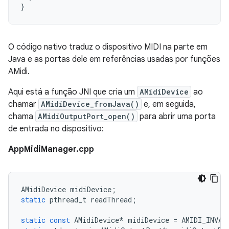
}
O código nativo traduz o dispositivo MIDI na parte em
Java e as portas dele em referências usadas por funções
AMidi.
Aqui está a função JNI que cria um
AMidiDevice
ao
chamar
AMidiDevice_fromJava()
e, em seguida,
chama
AMidiOutputPort_open()
para abrir uma porta
de entrada no dispositivo:
AppMidiManager.cpp
AMidiDevice
midiDevice
;
static
pthread_t
readThread
;
static
const
AMidiDevice
*
midiDevice
=
AMIDI_INVAL