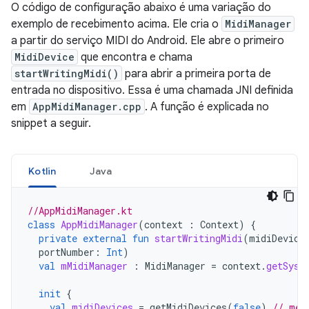
O código de configuração abaixo é uma variação do
exemplo de recebimento acima. Ele cria o
MidiManager
a partir do serviço MIDI do Android. Ele abre o primeiro
MidiDevice
que encontra e chama
startWritingMidi()
para abrir a primeira porta de
entrada no dispositivo. Essa é uma chamada JNI definida
em
AppMidiManager.cpp
. A função é explicada no
snippet a seguir.
Kotlin
Java
//AppMidiManager.kt
class
AppMidiManager
(
context
:
Context
)
{
private
external
fun
startWritingMidi
(
midiDevice
portNumber
:
Int
)
val
mMidiManager
:
MidiManager
=
context
.
getSyst
init
{
val
midiDevices
=
getMidiDevices
(
false
)
// met