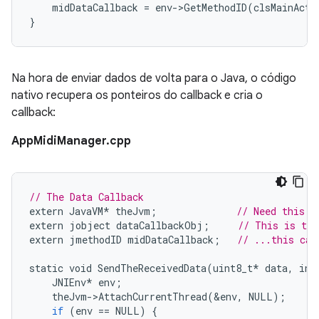
midDataCallback
=
env
-
>
GetMethodID
(
clsMainActi
}
Na hora de enviar dados de volta para o Java, o código
nativo recupera os ponteiros do callback e cria o
callback:
AppMidiManager.cpp
// The Data Callback
extern
JavaVM
*
theJvm
;
// Need this f
extern
jobject
dataCallbackObj
;
// This is the
extern
jmethodID
midDataCallback
;
// ...this cal
static
void
SendTheReceivedData
(
uint8_t
*
data
,
int
JNIEnv
*
env
;
theJvm
-
>
AttachCurrentThread
(
&
env
,
NULL
);
if
(
env
==
NULL
)
{