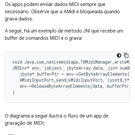
Os apps podem enviar dados MIDI sempre que
necessário. Observe que a AMidi é bloqueada quando
grava dados.
A seguir, há um exemplo de método JNI que recebe um
buffer de comandos MIDI e o grava:
void Java_com_nativemidiapp_TBMidiManager_writeMidi
JNIEnv* env, jobject, jbyteArray data, jint numByt
   jbyte* bufferPtr = env->GetByteArrayElements(da
   AMidiInputPort_send(sMidiInputPort, (uint8_t*)b
   env->ReleaseByteArrayElements(data, bufferPtr, 
O diagrama a seguir ilustra o fluxo de um app de
gravação de MIDI: