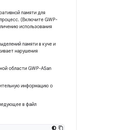
ративной памяти для
 процесс. (Включите GWP-
еличению использования
делений памяти в куче и
живает нарушения
ьной области GWP-ASan
нительную информацию о
следующее в файл