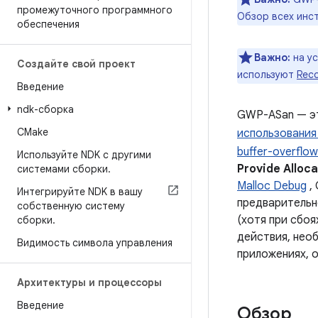
промежуточного программного
Обзор всех инс
обеспечения
Важно:
на у
Создайте свой проект
используют
Rec
Введение
ndk-сборка
GWP-ASan — эт
CMake
использования 
buffer-overflow
Используйте NDK с другими
Provide
Alloca
системами сборки
.
Malloc Debug
,
Интегрируйте NDK в вашу
предварительно
собственную систему
(хотя при сбоя
сборки
.
действия, нео
Видимость символа управления
приложениях, о
Архитектуры и процессоры
Введение
Обзор