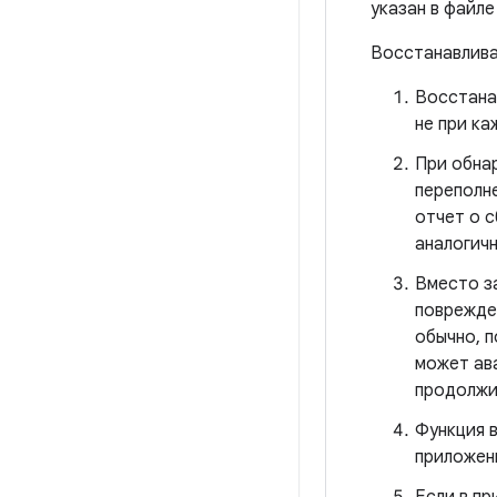
указан в файл
Восстанавлив
Восстана
не при ка
При обна
переполне
отчет о с
аналогич
Вместо з
поврежде
обычно, 
может ав
продолжи
Функция 
приложен