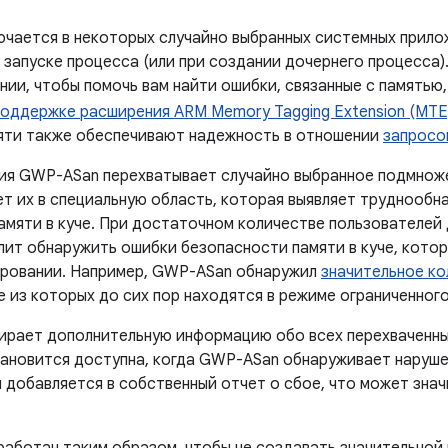
чается в некоторых случайно выбранных системных прило
 запуске процесса (или при создании дочернего процесса
ии, чтобы помочь вам найти ошибки, связанные с памятью,
поддержке расширения ARM Memory Tagging Extension (MTE
яти также обеспечивают надежность в отношении
запросо
ия GWP-ASan перехватывает случайно выбранное подмноже
ет их в специальную область, которая выявляет труднооб
амяти в куче. При достаточном количестве пользователей 
лит обнаружить ошибки безопасности памяти в куче, котор
ровании. Например, GWP-ASan обнаружил
значительное к
 из которых до сих пор находятся в режиме ограниченного
рает дополнительную информацию обо всех перехваченны
ановится доступна, когда GWP-ASan обнаруживает наруше
 добавляется в собственный отчет о сбое, что может знач