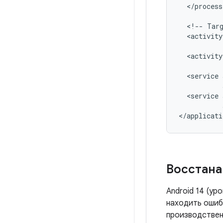
</process
<!--
Tar
<activity
<activity
<service
<service
</applicati
Восстан
Android 14 (у
находить ошиб
производствен