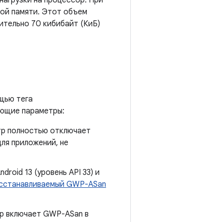
нагрузки на процессор. При
ой памяти. Этот объем
ительно 70 кибибайт (КиБ)
щью тега
ющие параметры:
тр полностью отключает
ля приложений, не
ndroid 13 (уровень API 33) и
сстанавливаемый GWP-ASan
тр включает GWP-ASan в