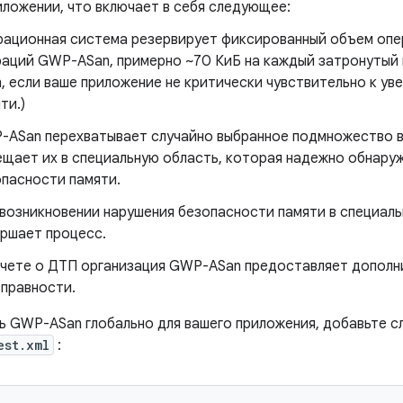
иложении, что включает в себя следующее:
рационная система резервирует фиксированный объем опе
аций GWP-ASan, примерно ~70 КиБ на каждый затронутый
, если ваше приложение не критически чувствительно к ув
ти.)
ASan перехватывает случайно выбранное подмножество вы
щает их в специальную область, которая надежно обнару
пасности памяти.
возникновении нарушения безопасности памяти в специал
ршает процесс.
тчете о ДТП организация GWP-ASan предоставляет допол
правности.
ь GWP-ASan глобально для вашего приложения, добавьте 
est.xml
: