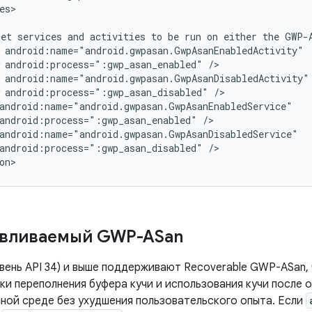
es>

get
services
and
activities
to
be
run
on
either
the
GWP-
android:process=":gwp_asan_enabled"
android:process=":gwp_asan_disabled"
android:process=":gwp_asan_enabled"
android:process=":gwp_asan_disabled"
/>

on>
авливаемый GWP-ASan
ровень API 34) и выше поддерживают Recoverable GWP-ASan
ки переполнения буфера кучи и использования кучи после 
ной среде без ухудшения пользовательского опыта. Если