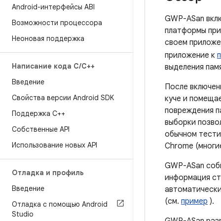
Android-интерфейсы ABI
GWP-ASan вклю
Возможности процессора
платформы при
Неоновая поддержка
своем приложен
приложение к
Написание кода C
/
C++
выделения пам
Введение
После включен
Свойства версии Android SDK
куче и помеща
повреждения п
Поддержка С++
выборки позво
Собственные API
обычном тести
Использование новых API
Chrome (многие
GWP-ASan соби
Отладка и профиль
информация ст
Введение
автоматически
(см.
пример
).
Отладка с помощью Android
Studio