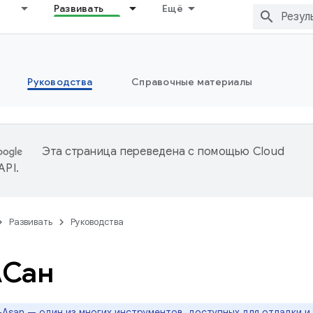
Развивать
Ещё
Руководства
Справочные материалы
Эта страница переведена с помощью
Cloud
 API
.
Развивать
Руководства
АСан
Asan — один из многих инструментов, доступных для отладки и