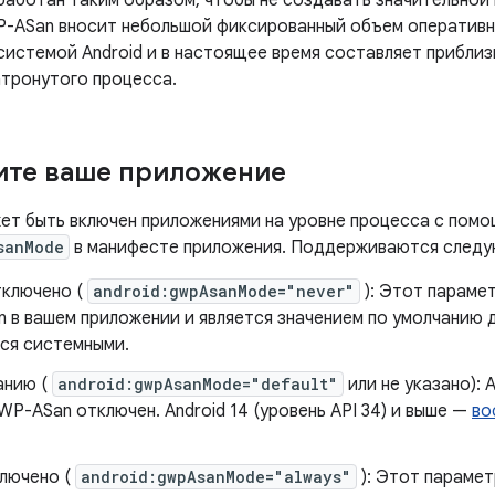
аботан таким образом, чтобы не создавать значительной 
-ASan вносит небольшой фиксированный объем оперативн
системой Android и в настоящее время составляет приблиз
атронутого процесса.
ите ваше приложение
т быть включен приложениями на уровне процесса с помо
sanMode
в манифесте приложения. Поддерживаются следу
тключено (
android:gwpAsanMode="never"
): Этот параме
 в вашем приложении и является значением по умолчанию д
ся системными.
анию (
android:gwpAsanMode="default"
или не указано): A
P-ASan отключен. Android 14 (уровень API 34) и выше —
во
ключено (
android:gwpAsanMode="always"
): Этот параме