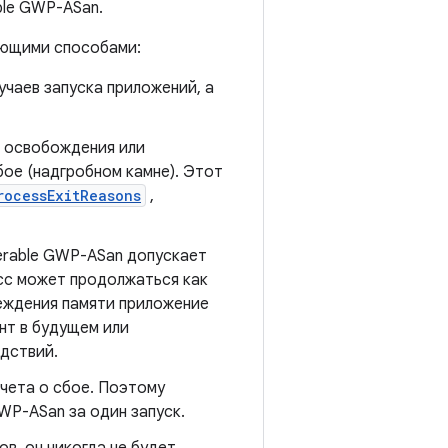
ble GWP-ASan.
ующими способами:
чаев запуска приложений, а
е освобождения или
бое (надгробном камне). Этот
rocessExitReasons
,
erable GWP-ASan допускает
сс может продолжаться как
реждения памяти приложение
нт в будущем или
дствий.
чета о сбое. Поэтому
WP-ASan за один запуск.