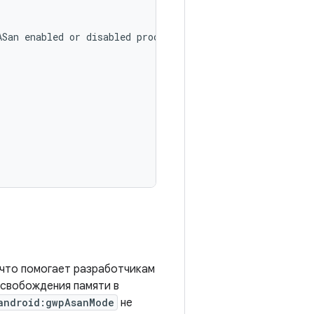
ASan
enabled
or
disabled
processes.
, что помогает разработчикам
освобождения памяти в
android:gwpAsanMode
не