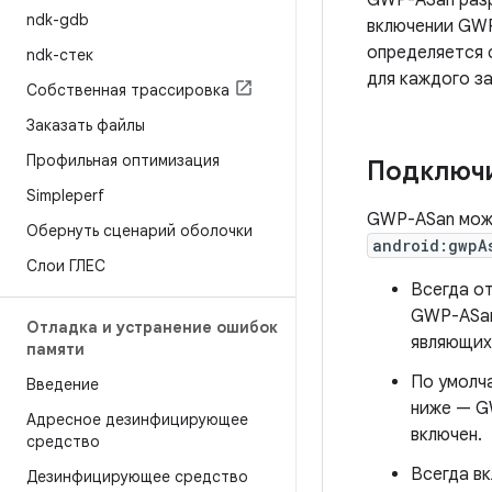
GWP-ASan разр
ndk-gdb
включении GWP
определяется 
ndk-стек
для каждого з
Собственная трассировка
Заказать файлы
Профильная оптимизация
Подключ
Simpleperf
GWP-ASan може
Обернуть сценарий оболочки
android:gwpA
Слои ГЛЕС
Всегда о
GWP-ASan
Отладка и устранение ошибок
являющих
памяти
По умолч
Введение
ниже — GW
Адресное дезинфицирующее
включен.
средство
Всегда в
Дезинфицирующее средство