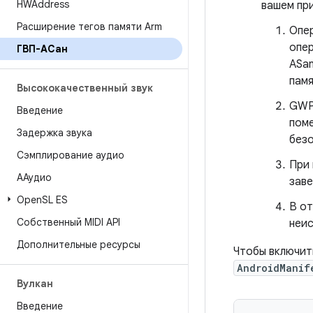
HWAddress
вашем пр
Расширение тегов памяти Arm
Опе
опер
ГВП-АСан
ASan
памя
Высококачественный звук
GWP-
Введение
поме
Задержка звука
безо
Сэмплирование аудио
При 
ААудио
заве
Open
SL ES
В о
Собственный MIDI API
неис
Дополнительные ресурсы
Чтобы включит
AndroidManif
Вулкан
Введение