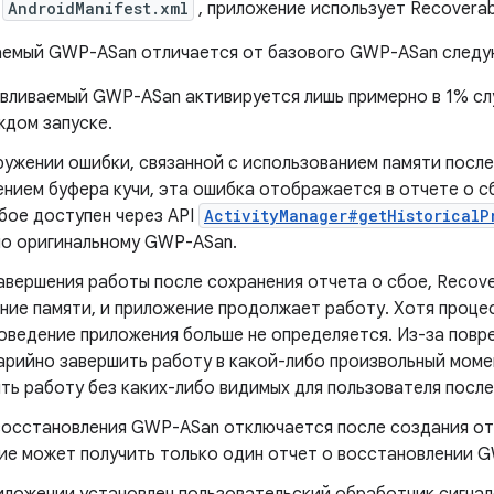
е
AndroidManifest.xml
, приложение использует Recovera
аемый GWP-ASan отличается от базового GWP-ASan след
вливаемый GWP-ASan активируется лишь примерно в 1% слу
ждом запуске.
ружении ошибки, связанной с использованием памяти посл
нием буфера кучи, эта ошибка отображается в отчете о с
бое доступен через API
ActivityManager#getHistoricalP
но оригинальному GWP-ASan.
авершения работы после сохранения отчета о сбое, Recov
ние памяти, и приложение продолжает работу. Хотя проце
поведение приложения больше не определяется. Из-за пов
арийно завершить работу в какой-либо произвольный моме
ть работу без каких-либо видимых для пользователя после
восстановления GWP-ASan отключается после создания от
ие может получить только один отчет о восстановлении G