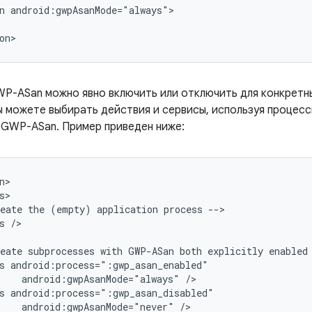
n
on>
WP-ASan можно явно включить или отключить для конкретн
ы можете выбирать действия и сервисы, используя процесс
 GWP-ASan. Пример приведен ниже:
eate
the
(empty)
application
process
s
/>

eate
subprocesses
with
GWP-ASan
both
explicitly
enabled
s
android:gwpAsanMode="always"
s
android:gwpAsanMode="never"