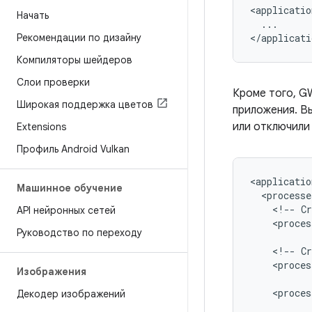
<applicatio
Начать
...

Рекомендации по дизайну
</applicati
Компиляторы шейдеров
Слои проверки
Кроме того, G
Широкая поддержка цветов
приложения. В
или отключили
Extensions
Профиль Android Vulkan
Машинное обучение
<!--
Cr
API нейронных сетей
<proces
Руководство по переходу
<!--
Cr
<proces
Изображения
<proces
Декодер изображений