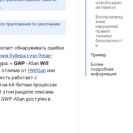
освобожден
»
.
ия памяти.
Воспроизвед
ение
 все приложения по умолчанию
нарушений
правил
техники
безопасност
и
могает обнаруживать ошибки
Пример
ния буфера кучи (heap-
ура: «
GWP
-ASan
Will
Более
подробная
 В отличие от
HWASan
или
информация
 есть работает с
и на 64-битных процессах
 В этом разделе описаны
. GWP-ASan доступен в