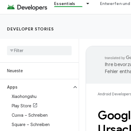
Essentials
Entwerfen und
DEVELOPER STORIES
Ihre bevorz
Neueste
Fehler entha
Apps
Android Developer
Xiaohongshu
Play Store
Googl
Cuvva – Schreiben
Square – Schreiben
Ursac