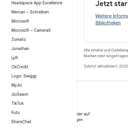
Jetzt sta
Headspace App Excellence
Mercari – Schreiben
Weitere Informa
Microsoft
Bibliotheken
Microsoft – Camera
X
Zomato
Jonathan
Alle Inhalte und Codebeis
Marken oder eingetragene
Lyft
Zuletzt aktualisiert: 202
Ok
Credit
Logo: Swiggy
My
Jio
Jio
Saavn
Tik
Tok
WeChat
Futu
Android-Entwickler auf
WeChat folgen
Share
Chat