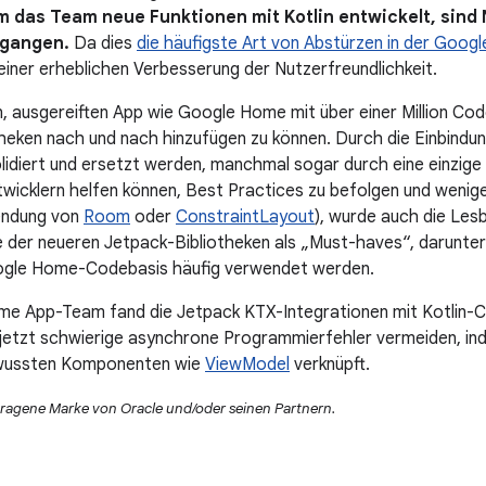
m das Team neue Funktionen mit Kotlin entwickelt, sind
gangen.
Da dies
die häufigste Art von Abstürzen in der Googl
einer erheblichen Verbesserung der Nutzerfreundlichkeit.
, ausgereiften App wie Google Home mit über einer Million Codez
heken nach und nach hinzufügen zu können. Durch die Einbind
idiert und ersetzt werden, manchmal sogar durch eine einzige 
wicklern helfen können, Best Practices zu befolgen und weniger
endung von
Room
oder
ConstraintLayout
), wurde auch die Les
e der neueren Jetpack-Bibliotheken als „Must-haves“, darunte
oogle Home-Codebasis häufig verwendet werden.
e App-Team fand die Jetpack KTX-Integrationen mit Kotlin-Co
jetzt schwierige asynchrone Programmierfehler vermeiden, in
ewussten Komponenten wie
ViewModel
verknüpft.
etragene Marke von Oracle und/oder seinen Partnern.