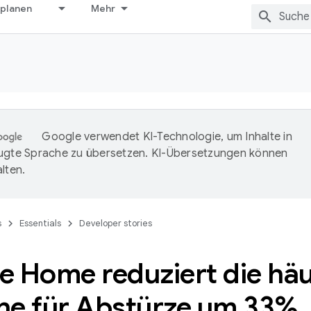
 planen
Mehr
Google verwendet KI-Technologie, um Inhalte in
ugte Sprache zu übersetzen. KI-Übersetzungen können
lten.
s
Essentials
Developer stories
e Home reduziert die häu
he für Abstürze um 33%