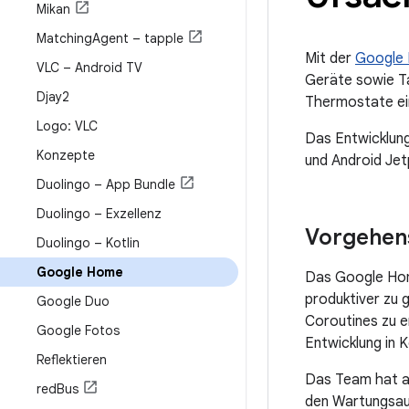
Mikan
Matching
Agent – tapple
Mit der
Google
VLC – Android TV
Geräte sowie T
Djay2
Thermostate ein
Logo: VLC
Das Entwicklung
Konzepte
und Android Jetp
Duolingo – App Bundle
Duolingo – Exzellenz
Vorgehen
Duolingo – Kotlin
Google Home
Das Google Hom
produktiver zu 
Google Duo
Coroutines zu 
Google Fotos
Entwicklung in K
Reflektieren
Das Team hat au
red
Bus
den Wartungsauf