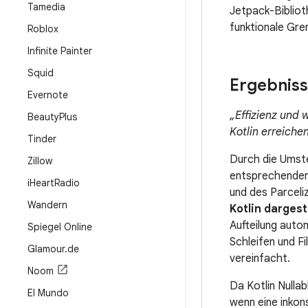
Tamedia
Jetpack-Bibliot
funktionale Gre
Roblox
Infinite Painter
Squid
Ergebnis
Evernote
„Effizienz und 
Beauty
Plus
Kotlin erreich
Tinder
Durch die Umste
Zillow
entsprechenden 
i
Heart
Radio
und des Parceli
Wandern
Kotlin darges
Aufteilung auto
Spiegel Online
Schleifen und F
Glamour
.
de
vereinfacht.
Noom
Da Kotlin Nullab
El Mundo
wenn eine inkon