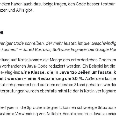
heken haben auch dazu beigetragen, den Code besser testbar 
nzen und APIs gibt.
se
weniger Code schreiben, der mehr leistet, ist die ‚Geschwindig
en können.“ – Jared Burrows, Software Engineer bei Google H
llung auf Kotlin konnte die Menge des erforderlichen Codes im
vorhandenen Java-Code reduziert werden. Ein Beispiel ist di
ze-Plug-ins:
Eine Klasse, die in Java 126 Zeilen umfasste, k
tellt werden – eine Reduzierung um 80 %.
Außerdem können
matisch generiert und auf dem neuesten Stand gehalten werden
ilterprüfungen wurden ebenfalls mithilfe der in Kotlin verfügba
le-Typen in die Sprache integriert, können schwierige Situatio
sistente Verwendung von Nullable-Annotationen in Java zu ein