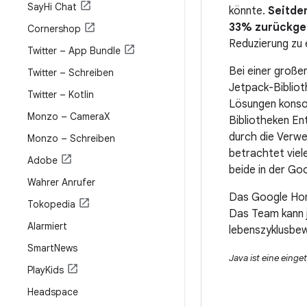
Say
Hi Chat
könnte.
Seitde
33% zurückge
Cornershop
Reduzierung zu 
Twitter – App Bundle
Bei einer großen
Twitter – Schreiben
Jetpack-Bibliot
Twitter – Kotlin
Lösungen konsol
Monzo – Camera
X
Bibliotheken Ent
durch die Verw
Monzo – Schreiben
betrachtet viel
Adobe
beide in der G
Wahrer Anrufer
Das Google Hom
Tokopedia
Das Team kann 
Alarmiert
lebenszyklusb
Smart
News
Java ist eine eing
Play
Kids
Headspace