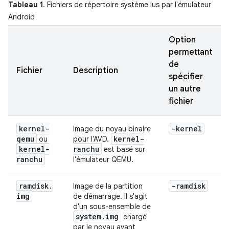
Tableau 1
. Fichiers de répertoire système lus par l'émulateur
Android
Option
permettant
de
Fichier
Description
spécifier
un autre
fichier
kernel-
-kernel
Image du noyau binaire
qemu
kernel-
ou
pour l'AVD.
kernel-
ranchu
est basé sur
ranchu
l'émulateur QEMU.
ramdisk
.
-ramdisk
Image de la partition
img
de démarrage. Il s'agit
d'un sous-ensemble de
system
.
img
chargé
par le noyau avant