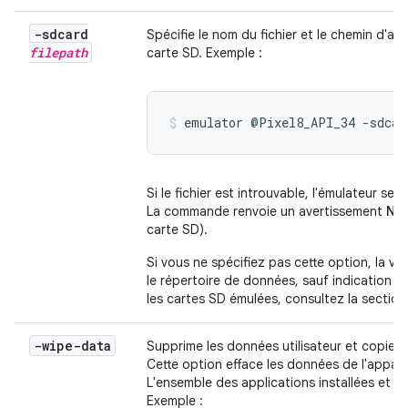
-sdcard
Spécifie le nom du fichier et le chemin d'ac
filepath
carte SD. Exemple :
emulator @Pixel8_API_34 -sdcar
Si le fichier est introuvable, l'émulateur s
La commande renvoie un avertissement
No 
carte SD).
Si vous ne spécifiez pas cette option, la va
le répertoire de données, sauf indication co
les cartes SD émulées, consultez la sectio
-wipe-data
Supprime les données utilisateur et copie le
Cette option efface les données de l'appareil 
L'ensemble des applications installées et 
Exemple :