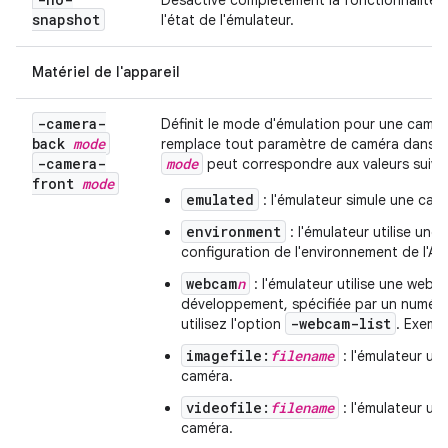
Désactive complètement la fonctionnalité Q
snapshot
l'état de l'émulateur.
Matériel de l'appareil
-camera-
Définit le mode d'émulation pour une camér
back
mode
remplace tout paramètre de caméra dans l'
-camera-
mode
peut correspondre aux valeurs suiva
front
mode
emulated
: l'émulateur simule une camé
environment
: l'émulateur utilise une 
configuration de l'environnement de l'AV
webcam
n
: l'émulateur utilise une web
développement, spécifiée par un numéro.
-webcam-list
utilisez l'option
. Exemp
imagefile:
filename
: l'émulateur uti
caméra.
videofile:
filename
: l'émulateur uti
caméra.