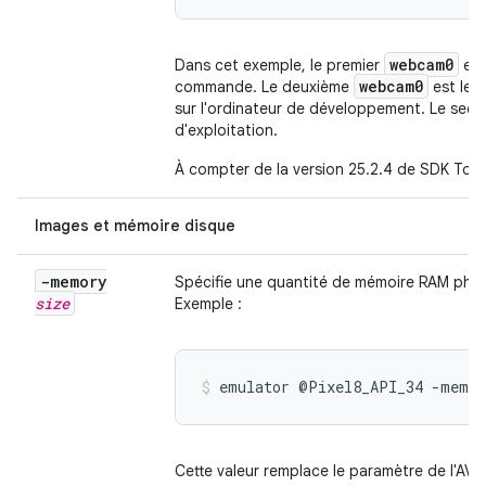
webcam0
Dans cet exemple, le premier
est
webcam0
commande. Le deuxième
est le n
sur l'ordinateur de développement. Le sec
d'exploitation.
À compter de la version 25.2.4 de SDK Tools
Images et mémoire disque
-memory
Spécifie une quantité de mémoire RAM phys
size
Exemple :
emulator @Pixel8_API_34 -memor
Cette valeur remplace le paramètre de l'AVD