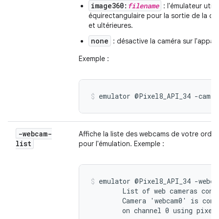
image360:
filename
: l'émulateur uti
équirectangulaire pour la sortie de la ca
et ultérieures.
none
: désactive la caméra sur l'apparei
Exemple :
emulator @Pixel8_API_34 -camer
-webcam-
Affiche la liste des webcams de votre ordi
list
pour l'émulation. Exemple :
emulator @Pixel8_API_34 -webcam
        List of web cameras conne
        Camera 'webcam0' is conn
        on channel 0 using pixel