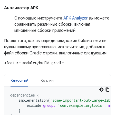
Анализатор APK
С помощью инструмента
APK Analyzer
вы можете
сравнивать различные сборки, включая
мгновенные сборки приложений.
После того, как вы определили, какие библиотеки не
нужны вашему приложению, исключите их, добавив в
файл сборки Gradle строки, аналогичные следующим:
<feature_module>/build.gradle
Классный
Котлин
dependencies
{
implementation
(
'some-important-but-large-libra
exclude
group:
'com.example.imgtools'
,
mod
}