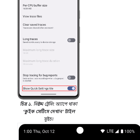
চিত্র ১.
সিস্টেম ট্রেসিং অ্যাপে থাকা
‘কুইক সেটিংস দেখান’ টাইল
সুইচ।