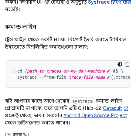
করুন। লিগ্যাসি UI-এর চেহারা ও অনুভূতি
Systrace রিপোর্টের
মতোই।
কমান্ড লাইন
ট্রেস ফাইল থেকে একটি HTML রিপোর্ট তৈরি করতে টার্মিনাল
উইন্ডোতে নিম্নলিখিত কমান্ডগুলো চালান:
cd /
path-to-traces-on-my-dev-machine
 && \

  systrace --from-file 
trace-file-name
{.ctrace |
যদি আপনার কাছে আগে থেকেই
systrace
কমান্ড-লাইন
প্রোগ্রামটি না থাকে, তবে আপনি এটি GitHub-এর
Catapult
প্রজেক্ট থেকে, অথবা সরাসরি
Android Open Source Project
থেকে ডাউনলোড করতে পারেন।
{% হুবহু %}