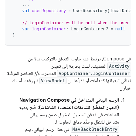
...
val
userRepository
=
UserRepository
(
localDataS
// LoginContainer will be null when the user i
var
loginContainer
:
LoginContainer? 
=
null
}
في Compose، يرتبط عمر حاوية التدفق بالتركيب بدلاً من
Activity
المضيف. لست بحاجة إلى تغيير
AppContainer.loginContainer
المشترَك، لأنّ العناصر المركّبة
تتلقّى تبعياتها كمعلّمات أو تقرأها من
ViewModel
تم رفعه. أمامك
خياران:
الرسم البياني المتداخل في Navigation Compose
(الخيار المفضّل للتدفقات المتعددة الشاشات):
ضَع جميع
الشاشات في تدفق تسجيل الدخول ضمن رسم بياني
متداخل للتنقّل وحدِّد نطاق الحاوية لـ
NavBackStackEntry
في هذا الرسم البياني. يتم