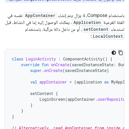
باستخدام Compose، لا يزال يتم إنشاء
AppContainer
نفسه في
الفئة الفرعية
Application
. يمكنك الوصول إليه إما في النشاط، قبل
استدعاء
setContent
، أو من داخل دالة مركّبة، باستخدام
:
LocalContext
class
LoginActivity
:
ComponentActivity
()
{
override
fun
onCreate
(
savedInstanceState
:
Bund
super
.
onCreate
(
savedInstanceState
)
val
appContainer
=
(
application
as
MyAppli
setContent
{
LoginScreen
(
appContainer
.
userRepositor
}
}
}
// Alternatively, read AppContainer from inside a 