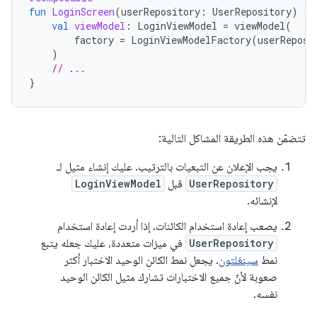
fun
LoginScreen
(
userRepository
:
UserRepository
)
{
val
viewModel
:
LoginViewModel
=
viewModel
(
factory
=
LoginViewModelFactory
(
userReposi
)
// ...
}
تتضمّن هذه الطريقة المشاكل التالية:
يجب الإعلان عن التبعيات بالترتيب. عليك إنشاء مثيل لـ
UserRepository
قبل
LoginViewModel
لإنشائه.
يصعب إعادة استخدام الكائنات. إذا أردت إعادة استخدام
UserRepository
في ميزات متعددة، عليك جعله يتبع
نمط
سينغلتون
. يجعل نمط الكائن الوحيد الاختبار أكثر
صعوبة لأنّ جميع الاختبارات تشارك مثيل الكائن الوحيد
نفسه.