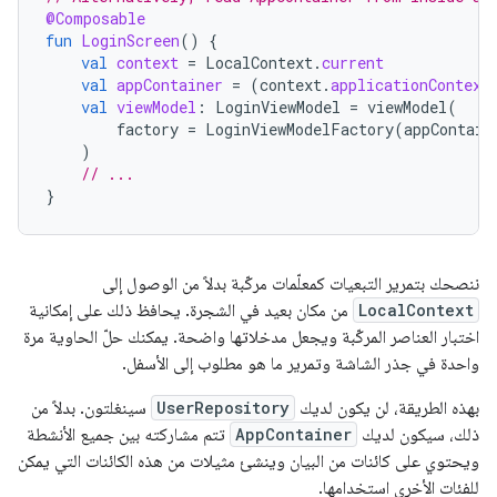
@Composable
fun
LoginScreen
()
{
val
context
=
LocalContext
.
current
val
appContainer
=
(
context
.
applicationContext
val
viewModel
:
LoginViewModel
=
viewModel
(
factory
=
LoginViewModelFactory
(
appContain
)
// ...
}
ننصحك بتمرير التبعيات كمعلّمات مركّبة بدلاً من الوصول إلى
LocalContext
من مكان بعيد في الشجرة. يحافظ ذلك على إمكانية
اختبار العناصر المركّبة ويجعل مدخلاتها واضحة. يمكنك حلّ الحاوية مرة
واحدة في جذر الشاشة وتمرير ما هو مطلوب إلى الأسفل.
بهذه الطريقة، لن يكون لديك
UserRepository
سينغلتون. بدلاً من
ذلك، سيكون لديك
AppContainer
تتم مشاركته بين جميع الأنشطة
ويحتوي على كائنات من البيان وينشئ مثيلات من هذه الكائنات التي يمكن
للفئات الأخرى استخدامها.