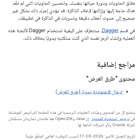
نطاق الحاويات ودورة حياتها بنفسك، وتحسين الحاويات التي لم تعُد
هناك حاجة إليها وإزالتها لإخلاء الذاكرة. قد يؤدي إجراء ذلك بشكل غير
صحيح إلى حدوث أخطاء دقيقة وتسربات في الذاكرة في تطبيقك.
في قسم
Dagger
، ستتعرّف على كيفية استخدام Dagger لأتمتة هذه
العملية وإنشاء الرمز نفسه الذي كنت ستكتبه يدويًا بخلاف ذلك.
مراجع إضافية
محتوى "طرق العرض"
إدخال الاعتمادية يدويًا (طرق العرض)
يخضع كل من المحتوى وعيّنات التعليمات البرمجية في هذه الصفحة للتراخيص الموضحّة
في
ترخيص استخدام المحتوى
. إنّ Java وOpenJDK هما علامتان تجاريتان مسجَّلتان
لشركة Oracle و/أو الشركات التابعة لها.
تاريخ التعديل الأخير: 2026-05-17 (حسب التوقيت العالمي المتفَّق عليه)