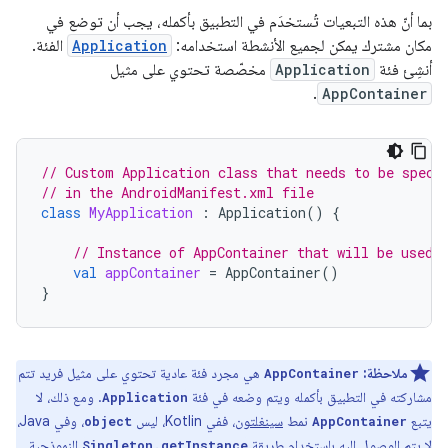
بما أنّ هذه التبعيات تُستخدَم في التطبيق بأكمله، يجب أن توضع في
مكان مشترك يمكن لجميع الأنشطة استخدامه:
Application
الفئة.
أنشِئ فئة
Application
مخصّصة تحتوي على مثيل
.
AppContainer
// Custom Application class that needs to be speci
// in the AndroidManifest.xml file
class
MyApplication
:
Application
()
{
// Instance of AppContainer that will be used 
val
appContainer
=
AppContainer
()
}
ملاحظة:
هي مجرد فئة عادية تحتوي على مثيل فريد تتم
AppContainer
مشاركته في التطبيق بأكمله ويتم وضعه في فئة
. ومع ذلك، لا
Application
يتبع
نمط
سينغلتون
، ففي Kotlin، ليس
، وفي Java،
object
AppContainer
لا يتم الوصول إليه باستخدام طريقة
النموذجية.
Singleton.getInstance