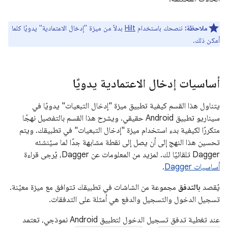
ملاحظة:
ننصحك باستخدام
Hilt
بدلاً من ميزة "إدخال الاعتمادية" يدويًا كلما
أمكن ذلك.
أساسيات إدخال الاعتمادية يدويًا
يتناول هذا القسم كيفية تطبيق ميزة "إدخال التبعيات" يدويًا في
سيناريو تطبيق Android حقيقي. ويشرح هذا القسم بالتفصيل نهجًا
متكررًا لكيفية بدء استخدام ميزة "إدخال التبعيات" في تطبيقك. ويتم
تحسين هذا النهج إلى أن يصل إلى نقطة مشابهة جدًا لما سيُنشئه
Dagger تلقائيًا لك. لمزيد من المعلومات عن Dagger، يُرجى قراءة
أساسيات Dagger
.
يُقصد
بالتدفق
مجموعة من الشاشات في تطبيقك تتوافق مع ميزة معيّنة.
تسجيل الدخول والتسجيل والدفع هي أمثلة على التدفقات.
عند تغطية تدفق تسجيل الدخول لتطبيق Android نموذجي، تعتمد