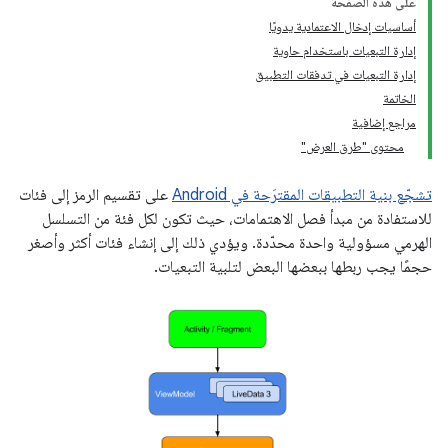
على هذه الصفحة
أساسيات إدخال الاعتمادية يدويًا
إدارة التبعيات باستخدام حاوية
إدارة التبعيات في تدفقات التطبيق
الخاتمة
مراجع إضافية
محتوى "طرق العرض"
تشجّع بنية التطبيقات المقترَحة في Android
على تقسيم الرمز إلى فئات
للاستفادة من مبدأ فصل الاهتمامات، حيث تكون لكل فئة من التسلسل
الهرمي مسؤولية واحدة محدّدة. ويؤدي ذلك إلى إنشاء فئات أكثر وأصغر
حجمًا يجب ربطها ببعضها البعض لتلبية التبعيات.