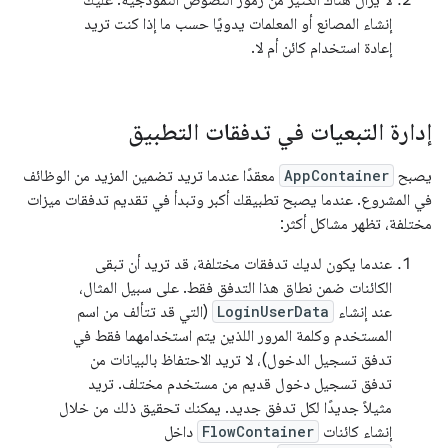
لا يزال هناك الكثير من رموز النصوص النموذجية. عليك
إنشاء المصانع أو المعلمات يدويًا حسب ما إذا كنت تريد
إعادة استخدام كائن أم لا.
إدارة التبعيات في تدفقات التطبيق
يصبح
AppContainer
معقدًا عندما تريد تضمين المزيد من الوظائف
في المشروع. عندما يصبح تطبيقك أكبر وتبدأ في تقديم تدفقات ميزات
مختلفة، تظهر مشاكل أكثر:
عندما يكون لديك تدفقات مختلفة، قد تريد أن تبقى
الكائنات ضمن نطاق هذا التدفق فقط. على سبيل المثال،
عند إنشاء
LoginUserData
(التي قد تتألف من اسم
المستخدم وكلمة المرور اللذين يتم استخدامهما فقط في
تدفق تسجيل الدخول)، لا تريد الاحتفاظ بالبيانات من
تدفق تسجيل دخول قديم من مستخدم مختلف. تريد
مثيلاً جديدًا لكل تدفق جديد. يمكنك تحقيق ذلك من خلال
إنشاء كائنات
FlowContainer
داخل