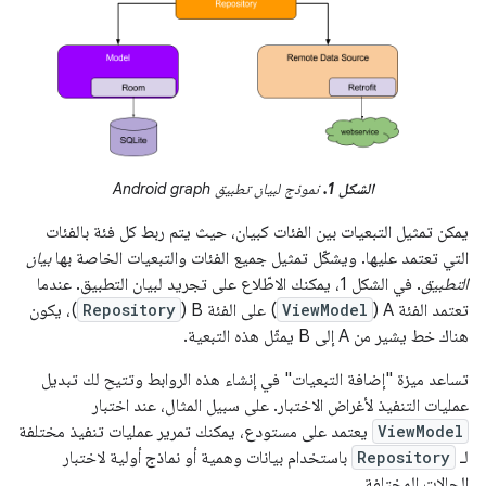
الشكل 1.
نموذج لبيان تطبيق Android graph
يمكن تمثيل التبعيات بين الفئات كبيان، حيث يتم ربط كل فئة بالفئات
التي تعتمد عليها. ويشكّل تمثيل جميع الفئات والتبعيات الخاصة بها
بيان
التطبيق
. في الشكل 1، يمكنك الاطّلاع على تجريد لبيان التطبيق. عندما
تعتمد الفئة A (
ViewModel
) على الفئة B (
Repository
)، يكون
هناك خط يشير من A إلى B يمثّل هذه التبعية.
تساعد ميزة "إضافة التبعيات" في إنشاء هذه الروابط وتتيح لك تبديل
عمليات التنفيذ لأغراض الاختبار. على سبيل المثال، عند اختبار
ViewModel
يعتمد على مستودع، يمكنك تمرير عمليات تنفيذ مختلفة
لـ
Repository
باستخدام بيانات وهمية أو نماذج أولية لاختبار
الحالات المختلفة.