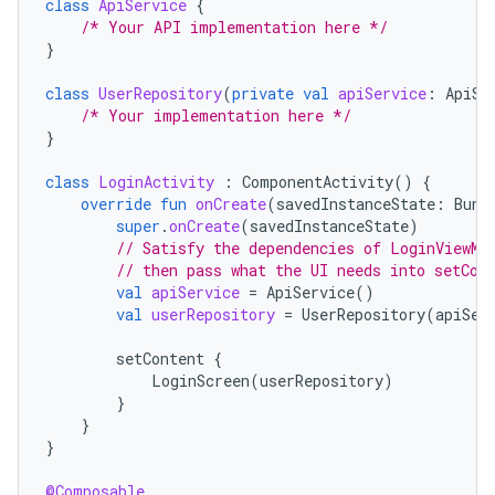
class
ApiService
{
/* Your API implementation here */
}
class
UserRepository
(
private
val
apiService
:
ApiSe
/* Your implementation here */
}
class
LoginActivity
:
ComponentActivity
()
{
override
fun
onCreate
(
savedInstanceState
:
Bund
super
.
onCreate
(
savedInstanceState
)
// Satisfy the dependencies of LoginViewMo
// then pass what the UI needs into setCon
val
apiService
=
ApiService
()
val
userRepository
=
UserRepository
(
apiSer
setContent
{
LoginScreen
(
userRepository
)
}
}
}
@Composable