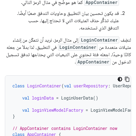
AppContainer
كما هو موضّح في مثال الرمز التالي.
قد يكون تحسين بيان التطبيق وحاويات التدفق صعبًا أيضًا.
عليك تذكُّر حذف المثيلات التي لا تحتاج إليها، حسب
التدفق الذي تستخدمه.
لنضِف
LoginContainer
إلى مثال الرمز. نريد أن نتمكّن من إنشاء
مثيلات متعددة من
LoginContainer
في التطبيق، لذا بدلاً من جعله
كائنًا وحيدًا، اجعله فئة تحتوي على التبعيات التي يحتاجها تدفق تسجيل
الدخول من
AppContainer
.
class
LoginContainer
(
val
userRepository
:
UserRepos
val
loginData
=
LoginUserData
()
val
loginViewModelFactory
=
LoginViewModelFact
}
// AppContainer contains LoginContainer now
class
AppContainer
{