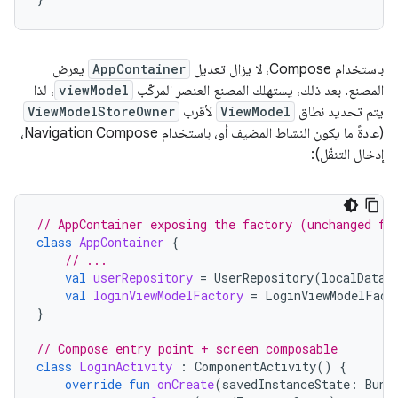
باستخدام Compose، لا يزال تعديل
AppContainer
يعرض
المصنع. بعد ذلك، يستهلك المصنع العنصر المركّب
viewModel
، لذا
يتم تحديد نطاق
ViewModel
لأقرب
ViewModelStoreOwner
(عادةً ما يكون النشاط المضيف أو، باستخدام Navigation Compose،
إدخال التنقّل):
// AppContainer exposing the factory (unchanged fr
class
AppContainer
{
// ...
val
userRepository
=
UserRepository
(
localDataS
val
loginViewModelFactory
=
LoginViewModelFact
}
// Compose entry point + screen composable
class
LoginActivity
:
ComponentActivity
()
{
override
fun
onCreate
(
savedInstanceState
:
Bund