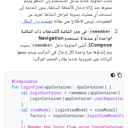
إنشاء الحاوية عندما يدخل المستخدم إلى التدفق ويتم
محوها عند إزالة إدخال الأنشطة السابقة، بدون الحاجة إلى
استدعاء أي عمليات يدوية لمراحل النشاط. لمزيد من
المعلومات، يُرجى الاطّلاع على مقالة
تصميم بيان التنقّل
.
remember
في جذر الشاشة (للتدفقات ذات الشاشة
الواحدة أو عندما لا تستخدم Navigation
Compose).
أنشِئ الحاوية داخل
remember
بحيث
يتم إنشاؤها مرة واحدة لكل إدخال في التركيب ويتم جمعها
كبيانات غير ضرورية عندما يغادر العنصر المركّب:
@Composable
fun
LoginFlow
(
appContainer
:
AppContainer
)
{
val
loginContainer
=
remember
(
appContainer
)
{
LoginContainer
(
appContainer
.
userRepository
}
val
viewModel
:
LoginViewModel
=
viewModel
(
factory
=
loginContainer
.
loginViewModelFac
)
// Render the login flow using loginContainer.