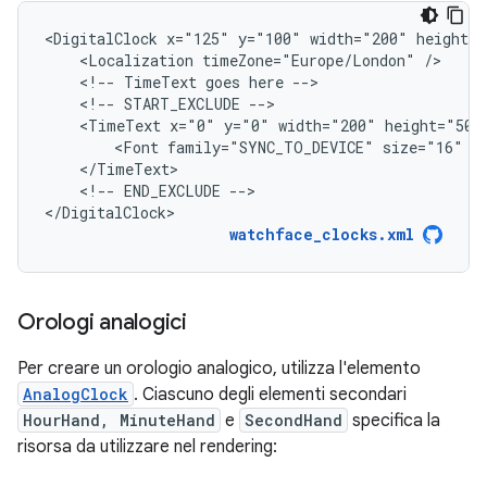
<DigitalClock
x="125"
y="100"
width="200"
<Localization
timeZone="Europe/London"
<!--
TimeText
goes
here
<!--
START_EXCLUDE
<TimeText
x="0"
y="0"
width="200"
height="50"
<Font
family="SYNC_TO_DEVICE"
size="16"
<!--
END_EXCLUDE
-->

</DigitalClock>
watchface_clocks.xml
Orologi analogici
Per creare un orologio analogico, utilizza l'elemento
AnalogClock
. Ciascuno degli elementi secondari
HourHand, MinuteHand
e
SecondHand
specifica la
risorsa da utilizzare nel rendering: