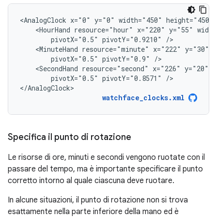
<AnalogClock
x="0"
y="0"
width="450"
<HourHand
resource="hour"
x="220"
y="55"
width
pivotX="0.5"
pivotY="0.9210"
<MinuteHand
resource="minute"
x="222"
y="30"
pivotX="0.5"
pivotY="0.9"
<SecondHand
resource="second"
x="226"
y="20"
w
pivotX="0.5"
pivotY="0.8571"
/>

</AnalogClock>
watchface_clocks.xml
Specifica il punto di rotazione
Le risorse di ore, minuti e secondi vengono ruotate con il
passare del tempo, ma è importante specificare il punto
corretto intorno al quale ciascuna deve ruotare.
In alcune situazioni, il punto di rotazione non si trova
esattamente nella parte inferiore della mano ed è