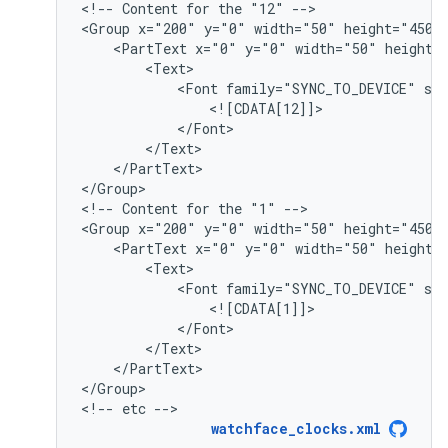
<!--
Content
for
the
"12"
-->

<Group
x="200"
y="0"
width="50"
<PartText
x="0"
y="0"
width="50"
<Font
family="SYNC_TO_DEVICE"
si
</PartText>

</Group>

<!--
Content
for
the
"1"
-->

<Group
x="200"
y="0"
width="50"
height="450"
<PartText
x="0"
y="0"
width="50"
<Font
family="SYNC_TO_DEVICE"
si
</PartText>

</Group>

<!--
etc
-->
watchface_clocks.xml