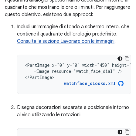
I quadranti analogici spesso hanno decorazioni intorno al
quadrante che mostrano le ore o i minuti. Per raggiungere
questo obiettivo, esistono due approcci:
Includi un'immagine di sfondo a schermo intero, che
contiene il quadrante dell'orologio predefinito.
Consulta la sezione Lavorare con le immagini
.
<PartImage
x="0"
y="0"
width="450"
<Image
resource="watch_face_dial"
/>

</PartImage>
watchface_clocks.xml
Disegna decorazioni separate e posizionale intorno
al viso utilizzando le rotazioni.