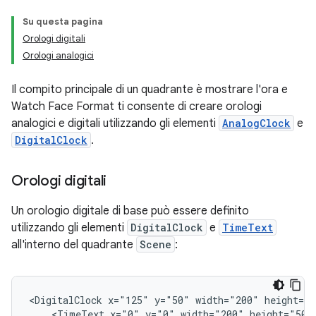
Su questa pagina
Orologi digitali
Orologi analogici
Il compito principale di un quadrante è mostrare l'ora e
Watch Face Format ti consente di creare orologi
analogici e digitali utilizzando gli elementi
AnalogClock
e
DigitalClock
.
Orologi digitali
Un orologio digitale di base può essere definito
utilizzando gli elementi
DigitalClock
e
TimeText
all'interno del quadrante
Scene
:
<DigitalClock
x="125"
y="50"
width="200"
<TimeText
x="0"
y="0"
width="200"
height="50"