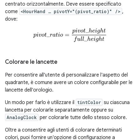
centrato orizzontalmente. Deve essere specificato
come
<HourHand … pivotY="(pivot_ratio)" />
,
dove:
p
i
v
o
t
_
r
a
t
i
o
=
p
i
v
o
t
_
h
e
i
g
h
t
u
l
l
_
h
e
i
g
h
t
Colorare le lancette
Per consentire all'utente di personalizzare l'aspetto del
quadrante, è comune avere un colore configurabile per le
lancette dell'orologio.
Un modo per farlo è utilizzare il
tintColor
su ciascuna
lancetta per colorarle separatamente oppure su
AnalogClock
per colorarle tutte dello stesso colore.
Oltre a consentire agli utenti di colorare determinati
colori, puoi fornire un'opzione di configurazione a