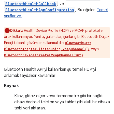
BluetoothHealthCallback
, ve
BluetoothHealthAppConfiguration
, Bu öğeler,
Temel
sınıflar ve
.
Dikkat:
Health Device Profile (HDP) ve MCAP protokolleri
artık kullanılmıyor. Yeni uygulamalar, şunlar gibi Bluetooth Düşük
Enerji tabanlı çözümler kullanmalıdır:
BluetoothGatt
, veya
BluetoothAdapter.listenUsingL2capChannel()
.
BluetoothDevice#createL2capChannel(int)
Bluetooth Health API'yi kullanırken şu temel HDP'yi
anlamak faydalıdır kavramlar:
Kaynak
Kiloz, glikoz ölçer veya termometre gibi bir sağlık
cihazı Android telefon veya tablet gibi akıllı bir cihaza
tıbbi veri aktaran.