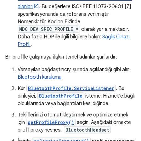
alanları
. Bu değerlere ISO/IEEE 11073-20601 [7]
spesifikasyonunda da referans verilmiştir
Nomenklatür Kodları Ek'inde
MDC_DEV_SPEC_PROFILE_*
olarak yer almaktadır.
Daha fazla HDP ile ilgili bilgilere bakın:
Sağlık Cihazı
Profili
.
Bir profille çalışmaya ilişkin temel adımlar şunlardır:
Varsayılan bağdaştırıcıyı şurada açıklandığı gibi alın:
Bluetooth kurulumu
.
Kur
BluetoothProfile.ServiceListener
. Bu
dinleyici,
BluetoothProfile
istemci Hizmet'e bağlı
olduklarında veya bağlantıları kesildiğinde.
Tekliflerinizi otomatikleştirmek ve optimize etmek
için
getProfileProxy()
seçin. Aşağıdaki örnekte
profil proxy nesnesi,
BluetoothHeadset