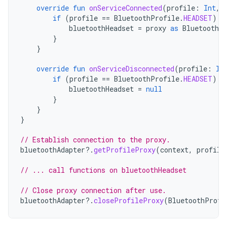
override
fun
onServiceConnected
(
profile
:
Int
,
if
(
profile
==
BluetoothProfile
.
HEADSET
)
{
bluetoothHeadset
=
proxy
as
BluetoothHe
}
}
override
fun
onServiceDisconnected
(
profile
:
In
if
(
profile
==
BluetoothProfile
.
HEADSET
)
{
bluetoothHeadset
=
null
}
}
}
// Establish connection to the proxy.
bluetoothAdapter
?.
getProfileProxy
(
context
,
profile
// ... call functions on bluetoothHeadset
// Close proxy connection after use.
bluetoothAdapter
?.
closeProfileProxy
(
BluetoothProfi