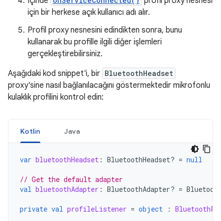
İçinde
onServiceConnected()
profil proxy nesnesi
için bir herkese açık kullanıcı adı alır.
Profil proxy nesnesini edindikten sonra, bunu
kullanarak bu profille ilgili diğer işlemleri
gerçekleştirebilirsiniz.
Aşağıdaki kod snippet'i, bir
BluetoothHeadset
proxy'sine nasıl bağlanılacağını göstermektedir mikrofonlu
kulaklık profilini kontrol edin:
Kotlin
Java
var
bluetoothHeadset
:
BluetoothHeadset? 
=
null
// Get the default adapter
val
bluetoothAdapter
:
BluetoothAdapter? 
=
Bluetoot
private
val
profileListener
=
object
:
BluetoothPr