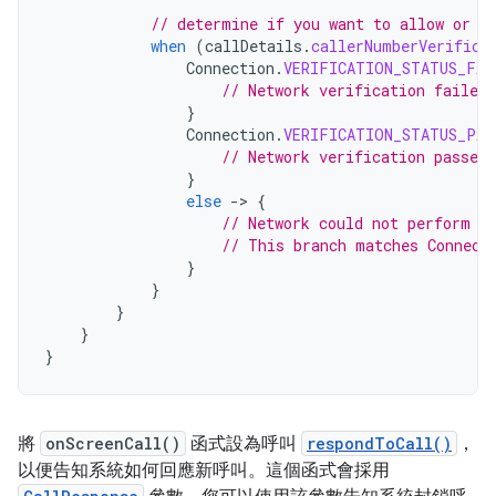
// determine if you want to allow or r
when
(
callDetails
.
callerNumberVerifica
Connection
.
VERIFICATION_STATUS_FAI
// Network verification failed
}
Connection
.
VERIFICATION_STATUS_PAS
// Network verification passed,
}
else
-
>
{
// Network could not perform v
// This branch matches Connect
}
}
}
}
}
將
onScreenCall()
函式設為呼叫
respondToCall()
，
以便告知系統如何回應新呼叫。這個函式會採用