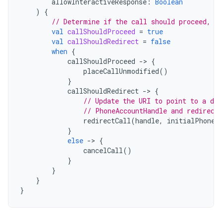
allowInteractiveResponse
:
Boolean
)
{
// Determine if the call should proceed, b
val
callShouldProceed
=
true
val
callShouldRedirect
=
false
when
{
callShouldProceed
-
>
{
placeCallUnmodified
()
}
callShouldRedirect
-
>
{
// Update the URI to point to a di
// PhoneAccountHandle and redirect
redirectCall
(
handle
,
initialPhoneA
}
else
-
>
{
cancelCall
()
}
}
}
}