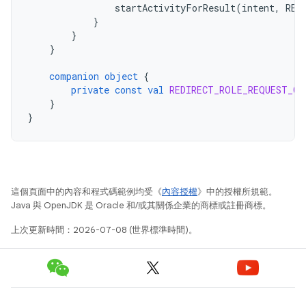
startActivityForResult
(
intent
,
RED
}
}
}
companion
object
{
private
const
val
REDIRECT_ROLE_REQUEST_CO
}
}
這個頁面中的內容和程式碼範例均受《
內容授權
》中的授權所規範。
Java 與 OpenJDK 是 Oracle 和/或其關係企業的商標或註冊商標。
上次更新時間：2026-07-08 (世界標準時間)。