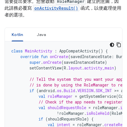
需要提出要求。您會啟動
RoleManager
建立的意圖，因
此請務必覆寫
onActivityResult()
函式，以便處理使用
者的選項。
Kotlin
Java
class
MainActivity
:
AppCompatActivity
()
{
override
fun
onCreate
(
savedInstanceState
:
Bund
super
.
onCreate
(
savedInstanceState
)
setContentView
(
R
.
layout
.
activity_main
)
// Tell the system that you want your app 
// is done by using the RoleManager to regi
if
(
android
.
os
.
Build
.
VERSION
.
SDK_INT
>
=
an
val
roleManager
=
getSystemService
(
Con
// Check if the app needs to register c
val
shouldRequestRole
=
roleManager
.
isR
!
roleManager
.
isRoleHeld
(
RoleMa
if
(
shouldRequestRole
)
{
val
intent
=
roleManager
.
createRequ