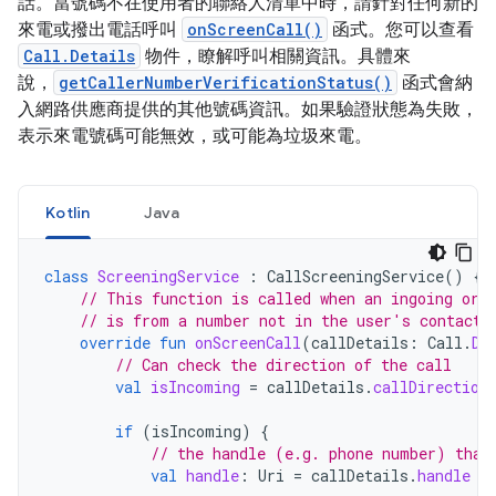
話。當號碼不在使用者的聯絡人清單中時，請針對任何新的
來電或撥出電話呼叫
onScreenCall()
函式。您可以查看
Call.Details
物件，瞭解呼叫相關資訊。具體來
說，
getCallerNumberVerificationStatus()
函式會納
入網路供應商提供的其他號碼資訊。如果驗證狀態為失敗，
表示來電號碼可能無效，或可能為垃圾來電。
Kotlin
Java
class
ScreeningService
:
CallScreeningService
()
{
// This function is called when an ingoing or 
// is from a number not in the user's contacts
override
fun
onScreenCall
(
callDetails
:
Call
.
De
// Can check the direction of the call
val
isIncoming
=
callDetails
.
callDirection
if
(
isIncoming
)
{
// the handle (e.g. phone number) that
val
handle
:
Uri
=
callDetails
.
handle