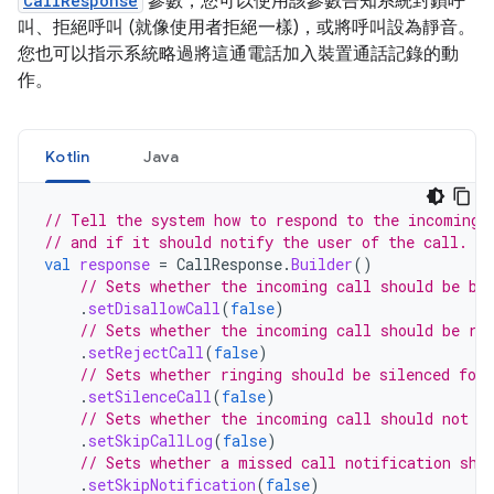
CallResponse
參數，您可以使用該參數告知系統封鎖呼
叫、拒絕呼叫 (就像使用者拒絕一樣)，或將呼叫設為靜音。
您也可以指示系統略過將這通電話加入裝置通話記錄的動
作。
Kotlin
Java
// Tell the system how to respond to the incoming 
// and if it should notify the user of the call.
val
response
=
CallResponse
.
Builder
()
// Sets whether the incoming call should be bl
.
setDisallowCall
(
false
)
// Sets whether the incoming call should be re
.
setRejectCall
(
false
)
// Sets whether ringing should be silenced for
.
setSilenceCall
(
false
)
// Sets whether the incoming call should not b
.
setSkipCallLog
(
false
)
// Sets whether a missed call notification sho
.
setSkipNotification
(
false
)