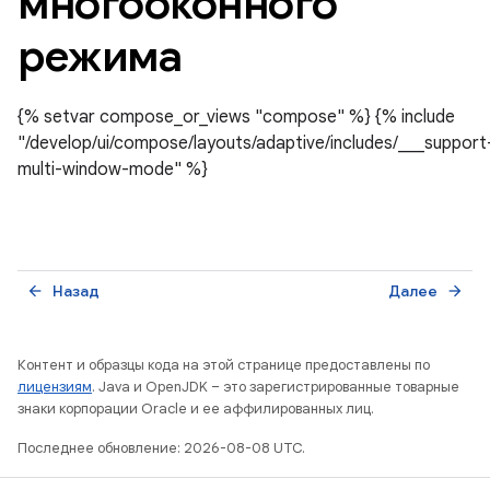
многооконного
режима
{% setvar compose_or_views "compose" %} {% include
"/develop/ui/compose/layouts/adaptive/includes/___support
multi-window-mode" %}
Назад
Далее
arrow_back
arrow_forward
Контент и образцы кода на этой странице предоставлены по
лицензиям
. Java и OpenJDK – это зарегистрированные товарные
знаки корпорации Oracle и ее аффилированных лиц.
Последнее обновление: 2026-08-08 UTC.